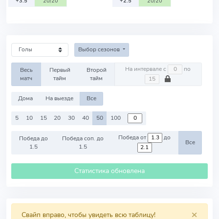
+3.5
20/20
+2.5
20/20
Выбор сезонов
На интервале с
по
Весь
Первый
Второй
матч
тайм
тайм
Дома
На выезде
Все
5
10
15
20
30
40
50
100
Победа от
до
Победа до
Победа соп. до
Все
1.5
1.5
Статистика обновлена
×
Свайп вправо, чтобы увидеть всю таблицу!