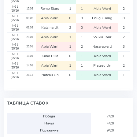
(25/26)
NG1
Remo Stars
1
1
Abia Warri
2
15.02
(25/26)
NG1
Abia Warri
0
0
Enugu Rang
0
08.02
(25/26)
NG1
Katsina Ut
2
0
Abia Warri
2
01.02
(25/26)
NG1
Abia Warri
1
1
Wikki Tour
2
28.01
(25/26)
NG1
Abia Warri
1
2
Nasarawa U
3
25.01
(25/26)
NG1
Kano Pilla
0
1
Abia Warri
1
18.01
(25/26)
NG1
Abia Warri
1
1
Plateau Un
2
14.01
(25/26)
NG1
Plateau Un
0
1
Abia Warri
1
28.12
(25/26)
ТАБЛИЦА СТАВОК
Победа
7/20
Ничья
4/20
Поражение
9/20