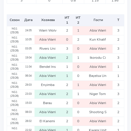
3
0
0.8
1.15
1.95
ИТ
ИТ
Сезон
Дата
Хозяева
Гости
Т
1
2
NG1
Warri Wolv
2
1
Abia Warri
3
24.05
(25/26)
NG1
Abia Warri
0
2
Kun Khalif
2
10.05
(25/26)
NG1
Rivers Uni
3
0
Abia Warri
3
03.05
(25/26)
NG1
Abia Warri
2
1
Ikorodu Ci
3
19.04
(25/26)
NG1
Bendel Ins
1
0
Abia Warri
1
11.04
(25/26)
NG1
Abia Warri
1
0
Bayelsa Un
1
06.04
(25/26)
NG1
Enyimba
2
1
Abia Warri
3
29.03
(25/26)
NG1
Abia Warri
2
1
Niger Torn
3
23.03
(25/26)
NG1
Barau
2
0
Abia Warri
2
15.03
(25/26)
NG1
Abia Warri
2
0
Shooting S
2
08.03
(25/26)
NG1
El Kanemi
2
0
Abia Warri
2
28.02
(25/26)
NG1
Abia Warri
1
0
Kwara Unit
1
22.02