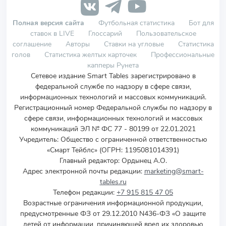
Полная версия сайта
Футбольная статистика
Бот для
ставок в LIVE
Глоссарий
Пользовательское
соглашение
Авторы
Ставки на угловые
Статистика
голов
Статистика желтых карточек
Профессиональные
капперы Рунета
Сетевое издание Smart Tables зарегистрировано в
федеральной службе по надзору в сфере связи,
информационных технологий и массовых коммуникаций.
Регистрационный номер Федеральной службы по надзору в
сфере связи, информационных технологий и массовых
коммуникаций ЭЛ № ФС 77 - 80199 от 22.01.2021
Учредитель
:
Общество с ограниченной ответственностью
«Смарт Тейблс» (ОГРН: 1195081014391)
Главный редактор: Ордынец А.О.
Адрес электронной почты редакции:
marketing@smart-
tables.ru
Телефон редакции:
+7 915 815 47 05
Возрастные ограничения информационной продукции,
предусмотренные ФЗ от 29.12.2010 N436-ФЗ «О защите
детей от информации, причиняющей вред их здоровью