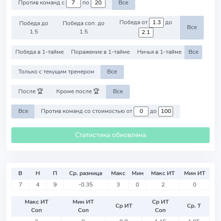
Против команд с
по
Все
Победа от
до
Победа до
Победа соп. до
Все
1.5
1.5
Победа в 1-тайме
Поражение в 1-тайме
Ничья в 1-тайме
Все
Только с текущим тренером
Все
После 🏆
Кроме после 🏆
Все
Все
Против команд со стоимостью от
до
Статистика обновлена
В
Н
П
Ср. разница
Макс
Мин
Макс ИТ
Мин ИТ
7
4
9
-0.35
3
0
2
0
Макс ИТ
Мин ИТ
Ср ИТ
Ср ИТ
Ср. Т
Соп
Соп
Соп