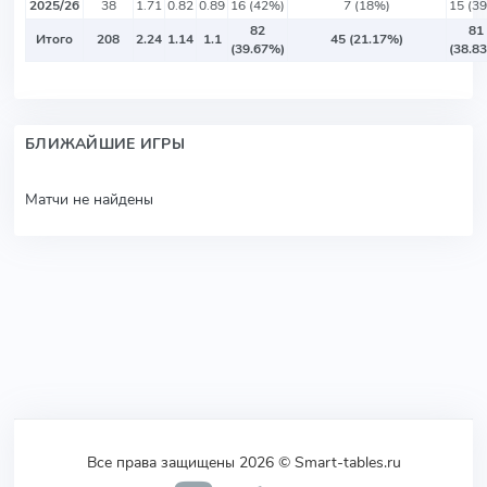
2025/26
38
1.71
0.82
0.89
16 (42%)
7 (18%)
15 (3
82
81
Итого
208
2.24
1.14
1.1
45 (21.17%)
(39.67%)
(38.8
БЛИЖАЙШИЕ ИГРЫ
Матчи не найдены
Все права защищены 2026 © Smart-tables.ru