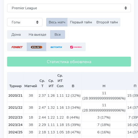
Весь матч
Первый тайм
Второй тайм
Дома
На выезде
Все
Статистика обновлена
Ср.
Ср.
Ср.
ИТ
Турнир
Матчей
Т
ИТ
Соп
В
Н
П
11
2020/21
38
2.37
1.26
1.11
12 (32%)
15 (3
(28.999999999999996%)
11
2021/22
38
2.47
1.32
1.16
13 (34%)
14 (3
(28.999999999999996%)
2022/23
18
2.44
1.22
1.22
8 (44%)
3 (17%)
7 (39
2023/24
38
2.29
1.11
1.18
15 (39%)
7 (18%)
16 (4
2024/25
38
2.18
1.13
1.05
18 (47%)
6 (16%)
14 (3