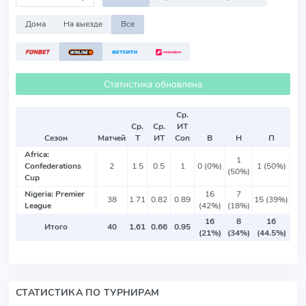
Дома
На выезде
Все
Статистика обновлена
Ср.
Ср.
Ср.
ИТ
Сезон
Матчей
Т
ИТ
Соп
В
Н
П
Africa:
1
Confederations
2
1.5
0.5
1
0 (0%)
1 (50%)
(50%)
Cup
Nigeria: Premier
16
7
38
1.71
0.82
0.89
15 (39%)
League
(42%)
(18%)
16
8
16
Итого
40
1.61
0.66
0.95
(21%)
(34%)
(44.5%)
СТАТИСТИКА ПО ТУРНИРАМ