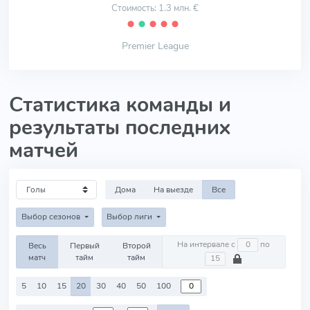
Стоимость: 1.3 млн. €
⬤
⬤
⬤
⬤
⬤
Premier League
Статистика команды и
результаты последних
матчей
Дома
На выезде
Все
Выбор сезонов
Выбор лиги
На интервале с
по
Весь
Первый
Второй
матч
тайм
тайм
5
10
15
20
30
40
50
100