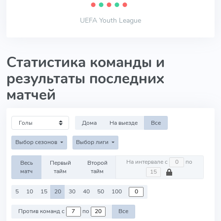
⬤
⬤
⬤
⬤
⬤
UEFA Youth League
Статистика команды и
результаты последних
матчей
Дома
На выезде
Все
Выбор сезонов
Выбор лиги
На интервале с
по
Весь
Первый
Второй
матч
тайм
тайм
5
10
15
20
30
40
50
100
Против команд с
по
Все