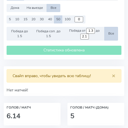
Дома
На выезде
Все
5
10
15
20
30
40
50
100
Победа от
до
Победа до
Победа соп. до
Все
1.5
1.5
Статистика обновлена
×
Свайп вправо, чтобы увидеть всю таблицу!
Нет матчей!
ГОЛОВ / МАТЧ
ГОЛОВ / МАТЧ (ДОМА)
6.14
5