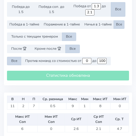
Победа от
до
Победа до
Победа соп. до
Все
1.5
1.5
Победа в 1-тайме
Поражение в 1-тайме
Ничья в 1-тайме
Все
Только с текущим тренером
Все
После 🏆
Кроме после 🏆
Все
Все
Против команд со стоимостью от
до
Статистика обновлена
В
Н
П
Ср. разница
Макс
Мин
Макс ИТ
Мин ИТ
11
2
7
0.5
9
1
8
0
Макс ИТ
Мин ИТ
Ср ИТ
Ср ИТ
Ср. Т
Соп
Соп
Соп
6
0
2.6
2.1
4.7