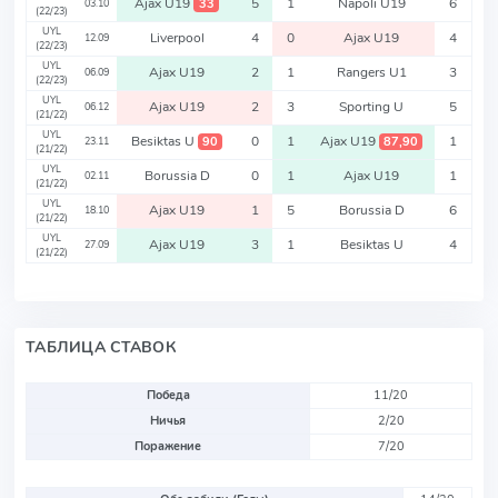
Ajax U19
5
1
Napoli U19
6
33
03.10
(22/23)
UYL
Liverpool
4
0
Ajax U19
4
12.09
(22/23)
UYL
Ajax U19
2
1
Rangers U1
3
06.09
(22/23)
UYL
Ajax U19
2
3
Sporting U
5
06.12
(21/22)
UYL
Besiktas U
0
1
Ajax U19
1
90
87,90
23.11
(21/22)
UYL
Borussia D
0
1
Ajax U19
1
02.11
(21/22)
UYL
Ajax U19
1
5
Borussia D
6
18.10
(21/22)
UYL
Ajax U19
3
1
Besiktas U
4
27.09
(21/22)
ТАБЛИЦА СТАВОК
Победа
11/20
Ничья
2/20
Поражение
7/20