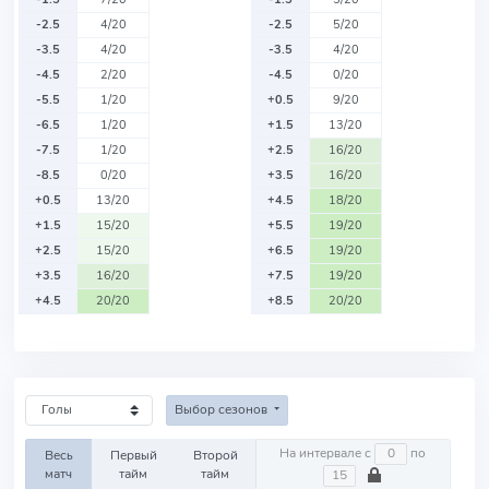
-2.5
4/20
-2.5
5/20
-3.5
4/20
-3.5
4/20
-4.5
2/20
-4.5
0/20
-5.5
1/20
+0.5
9/20
-6.5
1/20
+1.5
13/20
-7.5
1/20
+2.5
16/20
-8.5
0/20
+3.5
16/20
+0.5
13/20
+4.5
18/20
+1.5
15/20
+5.5
19/20
+2.5
15/20
+6.5
19/20
+3.5
16/20
+7.5
19/20
+4.5
20/20
+8.5
20/20
Выбор сезонов
На интервале с
по
Весь
Первый
Второй
матч
тайм
тайм