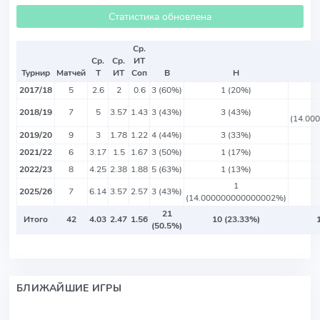
Статистика обновлена
Ср.
Ср.
Ср.
ИТ
Турнир
Матчей
Т
ИТ
Соп
В
Н
2017/18
5
2.6
2
0.6
3 (60%)
1 (20%)
2018/19
7
5
3.57
1.43
3 (43%)
3 (43%)
(14.00
2019/20
9
3
1.78
1.22
4 (44%)
3 (33%)
2021/22
6
3.17
1.5
1.67
3 (50%)
1 (17%)
2022/23
8
4.25
2.38
1.88
5 (63%)
1 (13%)
1
2025/26
7
6.14
3.57
2.57
3 (43%)
(14.000000000000002%)
21
Итого
42
4.03
2.47
1.56
10 (23.33%)
(50.5%)
БЛИЖАЙШИЕ ИГРЫ