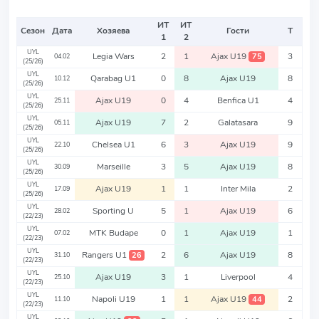
ИТ
ИТ
Сезон
Дата
Хозяева
Гости
Т
1
2
UYL
Legia Wars
2
1
Ajax U19
3
75
04.02
(25/26)
UYL
Qarabag U1
0
8
Ajax U19
8
10.12
(25/26)
UYL
Ajax U19
0
4
Benfica U1
4
25.11
(25/26)
UYL
Ajax U19
7
2
Galatasara
9
05.11
(25/26)
UYL
Chelsea U1
6
3
Ajax U19
9
22.10
(25/26)
UYL
Marseille
3
5
Ajax U19
8
30.09
(25/26)
UYL
Ajax U19
1
1
Inter Mila
2
17.09
(25/26)
UYL
Sporting U
5
1
Ajax U19
6
28.02
(22/23)
UYL
MTK Budape
0
1
Ajax U19
1
07.02
(22/23)
UYL
Rangers U1
2
6
Ajax U19
8
26
31.10
(22/23)
UYL
Ajax U19
3
1
Liverpool
4
25.10
(22/23)
UYL
Napoli U19
1
1
Ajax U19
2
44
11.10
(22/23)
UYL