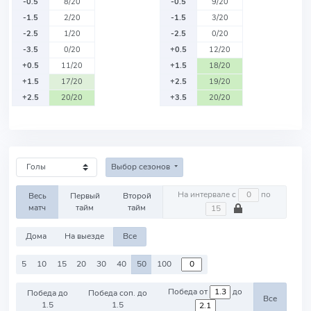
-0.5
8/20
-0.5
9/20
-1.5
2/20
-1.5
3/20
-2.5
1/20
-2.5
0/20
-3.5
0/20
+0.5
12/20
+0.5
11/20
+1.5
18/20
+1.5
17/20
+2.5
19/20
+2.5
20/20
+3.5
20/20
Выбор сезонов
На интервале с
по
Весь
Первый
Второй
матч
тайм
тайм
Дома
На выезде
Все
5
10
15
20
30
40
50
100
Победа от
до
Победа до
Победа соп. до
Все
1.5
1.5