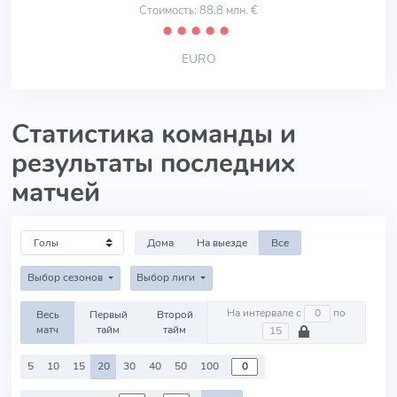
Стоимость: 88.8 млн. €
⬤
⬤
⬤
⬤
⬤
EURO
Статистика команды и
результаты последних
матчей
Дома
На выезде
Все
Выбор сезонов
Выбор лиги
На интервале с
по
Весь
Первый
Второй
матч
тайм
тайм
5
10
15
20
30
40
50
100