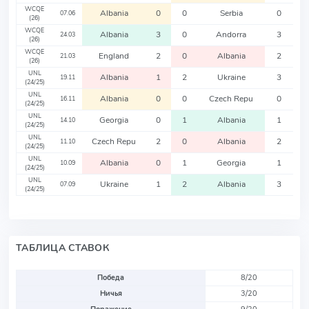
WCQE
Albania
0
0
Serbia
0
07.06
(26)
WCQE
Albania
3
0
Andorra
3
24.03
(26)
WCQE
England
2
0
Albania
2
21.03
(26)
UNL
Albania
1
2
Ukraine
3
19.11
(24/25)
UNL
Albania
0
0
Czech Repu
0
16.11
(24/25)
UNL
Georgia
0
1
Albania
1
14.10
(24/25)
UNL
Czech Repu
2
0
Albania
2
11.10
(24/25)
UNL
Albania
0
1
Georgia
1
10.09
(24/25)
UNL
Ukraine
1
2
Albania
3
07.09
(24/25)
ТАБЛИЦА СТАВОК
Победа
8/20
Ничья
3/20