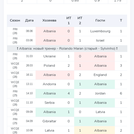
2
0
0.85
0.9
1.75
ИТ
ИТ
Сезон
Дата
Хозяева
Гости
Т
1
2
FRII
Albania
0
1
Luxembourg
1
06.06
(26)
FRII
Albania
0
1
Israel
1
03.06
(26)
❗️ Albania: новый тренер - Rolando Maran
(старый - Sylvinho)
❗️
FRII
Ukraine
1
0
Albania
1
31.03
(26)
WCQE
Poland
2
1
Albania
3
26.03
(26)
WCQE
Albania
0
2
England
2
16.11
(26)
WCQE
Andorra
0
1
Albania
1
13.11
(26)
FRII
Albania
4
2
Jordan
6
14.10
(25)
WCQE
Serbia
0
1
Albania
1
11.10
(26)
WCQE
Albania
1
0
Latvia
1
09.09
(26)
FRII
Gibraltar
0
1
Albania
1
04.09
(25)
WCQE
Latvia
1
1
Albania
2
10.06
(26)