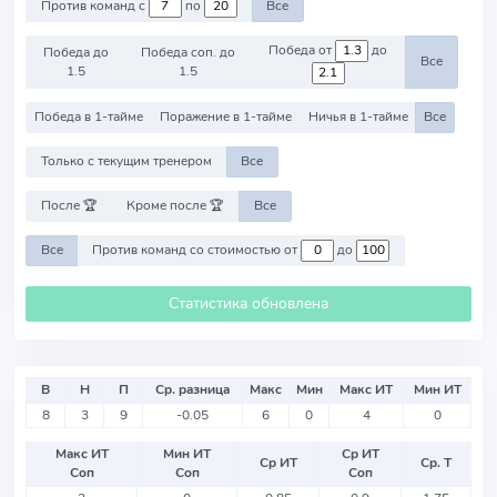
Против команд с
по
Все
Победа от
до
Победа до
Победа соп. до
Все
1.5
1.5
Победа в 1-тайме
Поражение в 1-тайме
Ничья в 1-тайме
Все
Только с текущим тренером
Все
После 🏆
Кроме после 🏆
Все
Все
Против команд со стоимостью от
до
Статистика обновлена
В
Н
П
Ср. разница
Макс
Мин
Макс ИТ
Мин ИТ
8
3
9
-0.05
6
0
4
0
Макс ИТ
Мин ИТ
Ср ИТ
Ср ИТ
Ср. Т
Соп
Соп
Соп