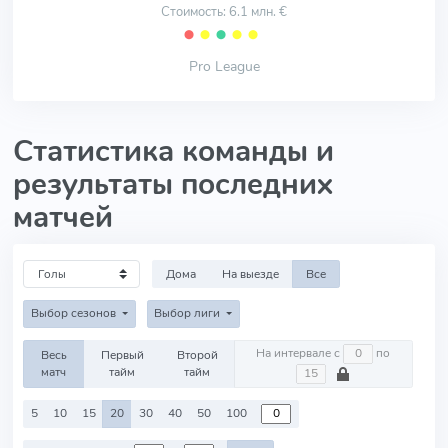
Стоимость: 6.1 млн. €
⬤
⬤
⬤
⬤
⬤
Pro League
Статистика команды и
результаты последних
матчей
Дома
На выезде
Все
Выбор сезонов
Выбор лиги
На интервале с
по
Весь
Первый
Второй
матч
тайм
тайм
5
10
15
20
30
40
50
100