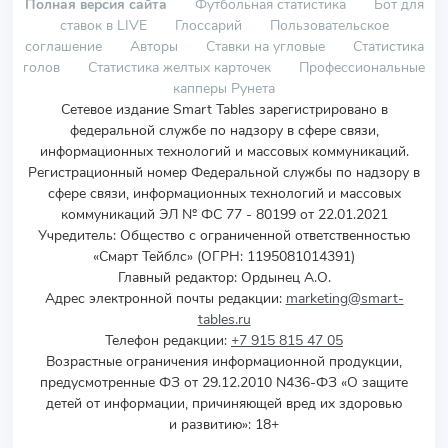
Полная версия сайта
Футбольная статистика
Бот для
ставок в LIVE
Глоссарий
Пользовательское
соглашение
Авторы
Ставки на угловые
Статистика
голов
Статистика желтых карточек
Профессиональные
капперы Рунета
Сетевое издание Smart Tables зарегистрировано в
федеральной службе по надзору в сфере связи,
информационных технологий и массовых коммуникаций.
Регистрационный номер Федеральной службы по надзору в
сфере связи, информационных технологий и массовых
коммуникаций ЭЛ № ФС 77 - 80199 от 22.01.2021
Учредитель
:
Общество с ограниченной ответственностью
«Смарт Тейблс» (ОГРН: 1195081014391)
Главный редактор: Ордынец А.О.
Адрес электронной почты редакции:
marketing@smart-
tables.ru
Телефон редакции:
+7 915 815 47 05
Возрастные ограничения информационной продукции,
предусмотренные ФЗ от 29.12.2010 N436-ФЗ «О защите
детей от информации, причиняющей вред их здоровью
и развитию»: 18+