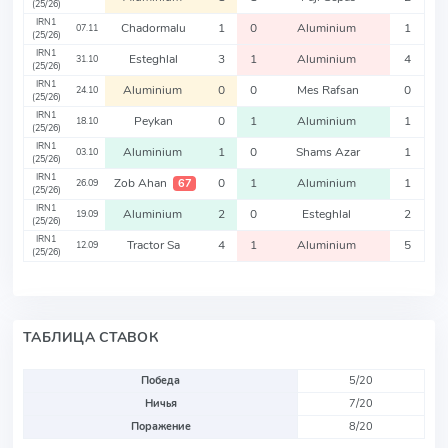
(25/26)
IRN1
Chadormalu
1
0
Aluminium
1
07.11
(25/26)
IRN1
Esteghlal
3
1
Aluminium
4
31.10
(25/26)
IRN1
Aluminium
0
0
Mes Rafsan
0
24.10
(25/26)
IRN1
Peykan
0
1
Aluminium
1
18.10
(25/26)
IRN1
Aluminium
1
0
Shams Azar
1
03.10
(25/26)
IRN1
Zob Ahan
0
1
Aluminium
1
67
26.09
(25/26)
IRN1
Aluminium
2
0
Esteghlal
2
19.09
(25/26)
IRN1
Tractor Sa
4
1
Aluminium
5
12.09
(25/26)
ТАБЛИЦА СТАВОК
Победа
5/20
Ничья
7/20
Поражение
8/20