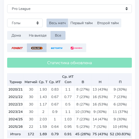
Весь матч
Первый тайм
Второй тайм
Дома
На выезде
Все
Статистика обновлена
Ср. ИТ
Турнир
Матчей
Ср. Т
Ср. ИТ
Соп
В
Н
П
2020/21
30
1.93
0.83
1.1
8 (27%)
13 (43%)
9 (30%)
2021/22
30
1.43
0.67
0.77
7 (23%)
16 (53%)
7 (23%)
2022/23
30
1.17
0.67
0.5
8 (27%)
16 (53%)
6 (20%)
2023/24
30
2
0.9
1.1
10 (33%)
9 (30%)
11 (37%)
2024/25
30
2.03
1
1.03
7 (23%)
14 (47%)
9 (30%)
2025/26
22
1.59
0.64
0.95
5 (23%)
7 (32%)
10 (45%)
Итого
172
1.69
0.79
0.91
45 (26%)
75 (43%)
52 (30.83%)