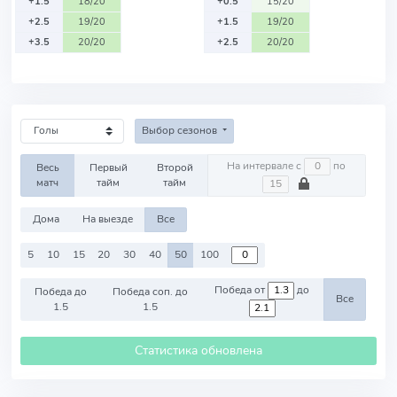
+1.5
18/20
+0.5
15/20
+2.5
19/20
+1.5
19/20
+3.5
20/20
+2.5
20/20
Выбор сезонов
На интервале с
по
Весь
Первый
Второй
матч
тайм
тайм
Дома
На выезде
Все
5
10
15
20
30
40
50
100
Победа от
до
Победа до
Победа соп. до
Все
1.5
1.5
Статистика обновлена