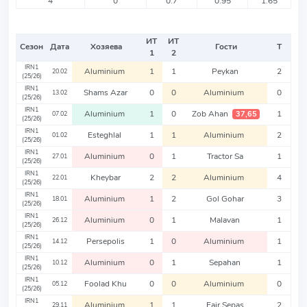
4
0
0.7
0.95
1.65
ИТ
ИТ
Сезон
Дата
Хозяева
Гости
Т
1
2
IRN1
Aluminium
1
1
Peykan
2
20.02
(25/26)
IRN1
Shams Azar
0
0
Aluminium
0
13.02
(25/26)
IRN1
Aluminium
1
0
Zob Ahan
1
37,65
07.02
(25/26)
IRN1
Esteghlal
1
1
Aluminium
2
01.02
(25/26)
IRN1
Aluminium
0
1
Tractor Sa
1
27.01
(25/26)
IRN1
Kheybar
2
2
Aluminium
4
22.01
(25/26)
IRN1
Aluminium
1
2
Gol Gohar
3
18.01
(25/26)
IRN1
Aluminium
0
1
Malavan
1
26.12
(25/26)
IRN1
Persepolis
1
0
Aluminium
1
14.12
(25/26)
IRN1
Aluminium
0
1
Sepahan
1
10.12
(25/26)
IRN1
Foolad Khu
0
0
Aluminium
0
05.12
(25/26)
IRN1
Aluminium
1
1
Fajr Sepas
2
29.11