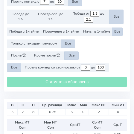
Против команд с
по
Все
Победа от
до
Победа до
Победа соп. до
Все
1.5
1.5
Победа в 1-тайме
Поражение в 1-тайме
Ничья в 1-тайме
Все
Только с текущим тренером
Все
После 🏆
Кроме после 🏆
Все
Все
Против команд со стоимостью от
до
Статистика обновлена
В
Н
П
Ср. разница
Макс
Мин
Макс ИТ
Мин ИТ
5
7
8
-0.25
5
0
2
0
Макс ИТ
Мин ИТ
Ср ИТ
Ср ИТ
Ср. Т
Соп
Соп
Соп