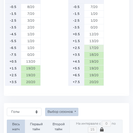
-0.5
8/20
-0.5
7/20
-1.5
7/20
-1.5
1/20
-2.5
3/20
-2.5
1/20
-3.5
2/20
-3.5
0/20
-4.5
1/20
+0.5
12/20
-5.5
1/20
+1.5
13/20
-6.5
1/20
+2.5
17/20
-7.5
0/20
+3.5
18/20
+0.5
13/20
+4.5
19/20
+1.5
19/20
+5.5
19/20
+2.5
19/20
+6.5
19/20
+3.5
20/20
+7.5
20/20
Выбор сезонов
На интервале с
по
Весь
Первый
Второй
матч
тайм
тайм