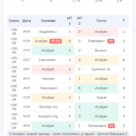
3
0
1.75
1.05
2.8
ИТ
ИТ
Сезон
Дата
Хозяева
Гости
Т
1
2
UZB1
Sogdiana J
1
0
Andijan
1
06.08
(26)
UZB1
Andijan
0
0
Pakhtakor
0
80,90
90
01.08
(26)
UZB1
Andijan
2
0
Buxoro
2
27.07
(26)
UZB1
Lokomotiv
3
3
Andijan
6
22.07
(26)
UZB1
Andijan
1
2
Surkhon Te
3
18.07
(26)
FRIC
Yenisey
1
1
Andijan
2
04.07
(26)
UZBC
Havoqand
1
8
Andijan
9
26.05
(26)
UZBC
Andijan
1
1
Nasaf
2
21.05
(26)
UZBC
Shurtan Gu
1
3
Andijan
4
15.05
(26)
UZB1
Xorazm Urg
0
3
Andijan
3
04.05
(26)
UZB1
Andijan
2
1
Samarqand
3
90
28.04
(26)
❗️ Andijan: новый тренер - Islam Akhmedov
(старый - Samvel Babayan)
❗️