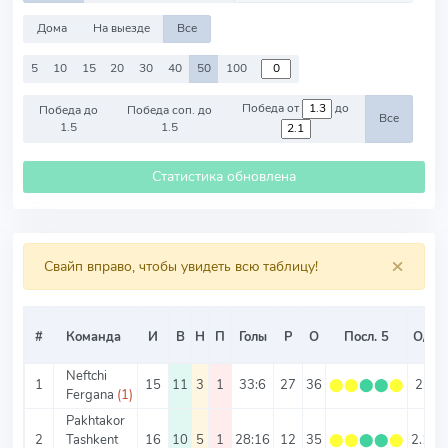
Дома
На выезде
Все
5
10
15
20
30
40
50
100
Победа от
до
Победа до
Победа соп. до
Все
1.5
1.5
Статистика обновлена
×
Свайп вправо, чтобы увидеть всю таблицу!
#
Команда
И
В
Н
П
Голы
Р
О
Посл. 5
О/И
Neftchi
1
15
11
3
1
33:6
27
36
⬤
⬤
⬤
⬤
⬤
2.4
Fergana
(1)
Pakhtakor
2
Tashkent
16
10
5
1
28:16
12
35
⬤
⬤
⬤
⬤
⬤
2.19