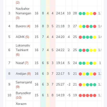
(2)
Navbahor
3
Namangan
16
8
4
4
24:14
10
28
⬤
⬤
⬤
⬤
⬤
1.75
(3)
4
Buxoro
(4)
16
8
3
5
21:18
3
27
⬤
⬤
⬤
⬤
⬤
1.69
5
AGMK
(5)
15
7
4
4
24:20
4
25
⬤
⬤
⬤
⬤
⬤
1.67
Lokomotiv
6
Tashkent
16
7
4
5
24:22
2
25
⬤
⬤
⬤
⬤
⬤
1.56
(6)
7
Nasaf
(7)
15
6
6
3
19:14
5
24
⬤
⬤
⬤
⬤
⬤
1.6
8
Andijan
(8)
16
6
3
7
22:17
5
21
⬤
⬤
⬤
⬤
⬤
1.31
Samarqand
9
16
6
3
7
25:27
-2
21
⬤
⬤
⬤
⬤
⬤
1.31
(9)
Bunyodkor
10
15
6
1
8
14:19
-5
19
⬤
⬤
⬤
⬤
⬤
1.27
(10)
Xorazm