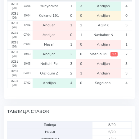
UZB1
Bunyodkor
1
3
Andijan
4
24.04
(26)
UZB1
Kokand 191
0
0
Andijan
0
19.04
(26)
UZB1
Andijan
1
2
AGMK
3
12.04
(26)
UZB1
Andijan
0
1
Navbahor N
1
07.04
(26)
UZB1
Nasaf
1
0
Andijan
1
03.04
(26)
UZB1
Andijan
2
0
Mash'al Mu
2
12
19.03
(26)
UZB1
Neftchi Fe
3
0
Andijan
3
10.03
(26)
UZB1
Qizilqum Z
2
1
Andijan
3
04.03
(26)
UZB1
Andijan
4
0
Sogdiana J
4
27.02
(26)
ТАБЛИЦА СТАВОК
Победа
8/20
Ничья
5/20