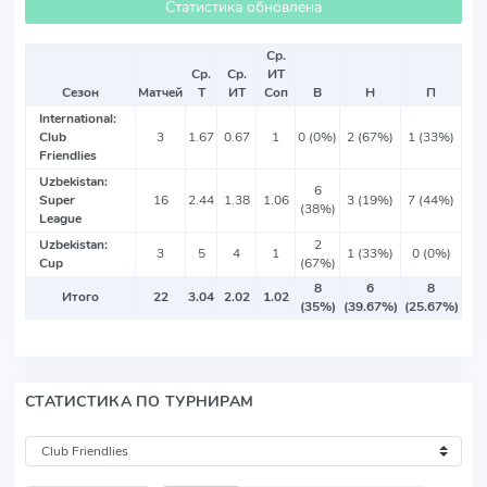
Статистика обновлена
Ср.
Ср.
Ср.
ИТ
Сезон
Матчей
Т
ИТ
Соп
В
Н
П
International:
Club
3
1.67
0.67
1
0 (0%)
2 (67%)
1 (33%)
Friendlies
Uzbekistan:
6
Super
16
2.44
1.38
1.06
3 (19%)
7 (44%)
(38%)
League
Uzbekistan:
2
3
5
4
1
1 (33%)
0 (0%)
Cup
(67%)
8
6
8
Итого
22
3.04
2.02
1.02
(35%)
(39.67%)
(25.67%)
СТАТИСТИКА ПО ТУРНИРАМ