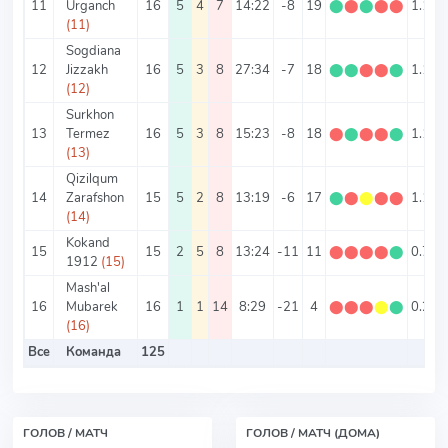
11
Urganch
16
5
4
7
14:22
-8
19
⬤
⬤
⬤
⬤
⬤
1.19
(11)
Sogdiana
12
Jizzakh
16
5
3
8
27:34
-7
18
⬤
⬤
⬤
⬤
⬤
1.13
(12)
Surkhon
13
Termez
16
5
3
8
15:23
-8
18
⬤
⬤
⬤
⬤
⬤
1.13
(13)
Qizilqum
14
Zarafshon
15
5
2
8
13:19
-6
17
⬤
⬤
⬤
⬤
⬤
1.13
(14)
Kokand
15
15
2
5
8
13:24
-11
11
⬤
⬤
⬤
⬤
⬤
0.73
1912
(15)
Mash'al
16
Mubarek
16
1
1
14
8:29
-21
4
⬤
⬤
⬤
⬤
⬤
0.25
(16)
Все
Команда
125
ГОЛОВ / МАТЧ
ГОЛОВ / МАТЧ (ДОМА)