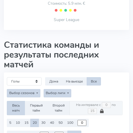
Стоимость: 5.9 млн. €
⬤
⬤
⬤
⬤
⬤
Super League
Статистика команды и
результаты последних
матчей
Дома
На выезде
Все
Выбор сезонов
Выбор лиги
На интервале с
по
Весь
Первый
Второй
матч
тайм
тайм
5
10
15
20
30
40
50
100