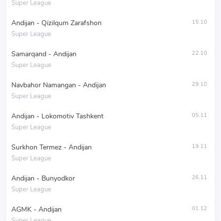
Super League
Andijan - Qizilqum Zarafshon
15.10
Super League
Samarqand - Andijan
22.10
Super League
Navbahor Namangan - Andijan
29.10
Super League
Andijan - Lokomotiv Tashkent
05.11
Super League
Surkhon Termez - Andijan
19.11
Super League
Andijan - Bunyodkor
26.11
Super League
AGMK - Andijan
01.12
Super League