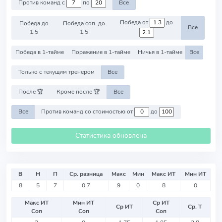
Против команд с
по
Все
Победа от
до
Победа до
Победа соп. до
Все
1.5
1.5
Победа в 1-тайме
Поражение в 1-тайме
Ничья в 1-тайме
Все
Только с текущим тренером
Все
После 🏆
Кроме после 🏆
Все
Все
Против команд со стоимостью от
до
Статистика обновлена
В
Н
П
Ср. разница
Макс
Мин
Макс ИТ
Мин ИТ
8
5
7
0.7
9
0
8
0
Макс ИТ
Мин ИТ
Ср ИТ
Ср ИТ
Ср. Т
Соп
Соп
Соп