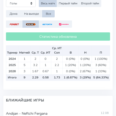
Весь матч
Первый тайм
Второй тайм
Дома
На выезде
Все
Статистика обновлена
Ср. ИТ
Турнир
Матчей
Ср. Т
Ср. ИТ
Соп
В
Н
П
2024
1
2
0
2
0 (0%)
0 (0%)
1 (100%)
2025
5
3.2
1
2.2
1 (20%)
1 (20%)
3 (60%)
2026
3
1.67
0.67
1
0 (0%)
2 (67%)
1 (33%)
Итого
9
2.29
0.56
1.73
1 (6.67%)
3 (29%)
5 (64.33%)
БЛИЖАЙШИЕ ИГРЫ
Andijan - Neftchi Fergana
12.08