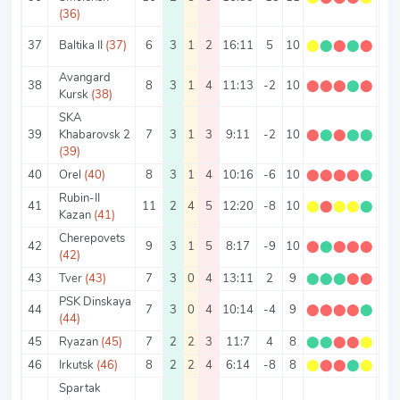
(36)
37
Baltika II
(37)
6
3
1
2
16:11
5
10
⬤
⬤
⬤
⬤
⬤
1.6
Avangard
38
8
3
1
4
11:13
-2
10
⬤
⬤
⬤
⬤
⬤
1.2
Kursk
(38)
SKA
39
Khabarovsk 2
7
3
1
3
9:11
-2
10
⬤
⬤
⬤
⬤
⬤
1.4
(39)
40
Orel
(40)
8
3
1
4
10:16
-6
10
⬤
⬤
⬤
⬤
⬤
1.2
Rubin-II
41
11
2
4
5
12:20
-8
10
⬤
⬤
⬤
⬤
⬤
0.9
Kazan
(41)
Cherepovets
42
9
3
1
5
8:17
-9
10
⬤
⬤
⬤
⬤
⬤
1.1
(42)
43
Tver
(43)
7
3
0
4
13:11
2
9
⬤
⬤
⬤
⬤
⬤
1.2
PSK Dinskaya
44
7
3
0
4
10:14
-4
9
⬤
⬤
⬤
⬤
⬤
1.2
(44)
45
Ryazan
(45)
7
2
2
3
11:7
4
8
⬤
⬤
⬤
⬤
⬤
1.1
46
Irkutsk
(46)
8
2
2
4
6:14
-8
8
⬤
⬤
⬤
⬤
⬤
1
Spartak