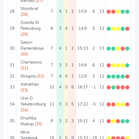
Barnaul
(27)
Shumbrat
28
7
4
1
2
15:9
6
13
⬤
⬤
⬤
⬤
⬤
1.8
(28)
Zvezda St
29
Petersburg
8
3
4
1
14:9
5
13
⬤
⬤
⬤
⬤
⬤
1.6
(29)
Saturn
30
Ramenskoye
7
4
1
2
15:13
2
13
⬤
⬤
⬤
⬤
⬤
1.8
(30)
Chertanovo
31
7
3
3
1
14:8
6
12
⬤
⬤
⬤
⬤
⬤
1.7
(31)
32
Strogino
(32)
7
4
0
3
12:9
3
12
⬤
⬤
⬤
⬤
⬤
1.7
Astrakhan
33
10
4
0
6
16:17
-1
12
⬤
⬤
⬤
⬤
⬤
1.2
(33)
Ural-D
34
Yekaterinburg
11
3
3
5
17:22
-5
12
⬤
⬤
⬤
⬤
⬤
1.0
(34)
Druzhba
35
8
3
2
3
15:11
4
11
⬤
⬤
⬤
⬤
⬤
1.3
Maikop
(35)
Iskra
36
Smolensk
16
2
5
9
15:33
-18
11
⬤
⬤
⬤
⬤
⬤
0.6