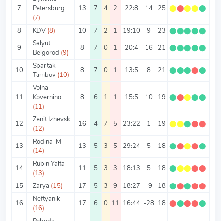
7
Petersburg
13
7
4
2
22:8
14
25
⬤
⬤
⬤
⬤
⬤
1.9
(7)
8
KDV
(8)
10
7
2
1
19:10
9
23
⬤
⬤
⬤
⬤
⬤
2.3
Salyut
9
8
7
0
1
20:4
16
21
⬤
⬤
⬤
⬤
⬤
2.6
Belgorod
(9)
Spartak
10
8
7
0
1
13:5
8
21
⬤
⬤
⬤
⬤
⬤
2.6
Tambov
(10)
Volna
11
Kovernino
8
6
1
1
15:5
10
19
⬤
⬤
⬤
⬤
⬤
2.3
(11)
Zenit Izhevsk
12
16
4
7
5
23:22
1
19
⬤
⬤
⬤
⬤
⬤
1.1
(12)
Rodina-M
13
13
5
3
5
29:24
5
18
⬤
⬤
⬤
⬤
⬤
1.3
(14)
Rubin Yalta
14
11
5
3
3
18:13
5
18
⬤
⬤
⬤
⬤
⬤
1.6
(13)
15
Zarya
(15)
17
5
3
9
18:27
-9
18
⬤
⬤
⬤
⬤
⬤
1.0
Neftyanik
16
17
6
0
11
16:44
-28
18
⬤
⬤
⬤
⬤
⬤
1.0
(16)
Pobeda