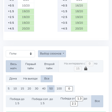
+0.5
10/20
+0.5
16/20
+1.5
19/20
+1.5
18/20
+2.5
19/20
+2.5
19/20
+3.5
19/20
+3.5
19/20
+4.5
20/20
+4.5
20/20
Выбор сезонов
На интервале с
по
Весь
Первый
Второй
матч
тайм
тайм
Дома
На выезде
Все
5
10
15
20
30
40
50
100
Победа от
до
Победа до
Победа соп. до
Все
1.5
1.5