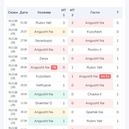
ИТ
ИТ
Сезон
Дата
Хозяева
Гости
Т
1
2
RUS3B
Rubin Yalt
3
2
Angusht Na
5
01.08
(26)
RUS3B
Angusht Na
0
0
Kyzyltash
0
25.07
(26)
RUS3B
Sevastopol
1
0
Angusht Na
1
27.06
(26)
RUS3B
Angusht Na
1
2
Rostov II
3
20.06
(26)
RUS3B
Zarya
1
0
Angusht Na
1
13.06
(26)
RUS3B
Angusht Na
0
1
Rubin Yalt
1
78
06.06
(26)
RUS3B
Kyzyltash
5
1
Angusht Na
6
44,51
30.05
(26)
RUS3B
Neftyanik
1
0
Angusht Na
1
25.04
(26)
RUS3B
Angusht Na
1
0
Chayka II
1
18.04
(26)
RUS3B
Shakhter D
1
0
Angusht Na
1
11.04
(26)
RUS3B
Angusht Na
0
0
Spartak Na
0
18.10
(25)
RUS3B
Angusht Na
1
0
Rubin Yalt
1
27.09
(25)
RUS3B