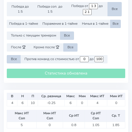
Победа от
до
Победа до
Победа соп. до
Все
1.5
1.5
Победа в 1-тайме
Поражение в 1-тайме
Ничья в 1-тайме
Все
Только с текущим тренером
Все
После 🏆
Кроме после 🏆
Все
Все
Против команд со стоимостью от
до
Статистика обновлена
В
Н
П
Ср. разница
Макс
Мин
Макс ИТ
Мин ИТ
4
6
10
-0.25
6
0
4
0
Макс ИТ
Мин ИТ
Ср ИТ
Ср ИТ
Ср. Т
Соп
Соп
Соп
5
0
0.8
1.05
1.85