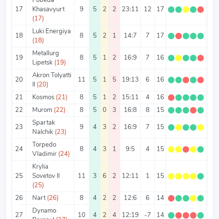
17
Khasavyurt
9
5
2
2
23:11
12
17
⬤
⬤
⬤
⬤
⬤
1.8
(17)
Luki Energiya
18
8
5
2
1
14:7
7
17
⬤
⬤
⬤
⬤
⬤
2.1
(18)
Metallurg
19
8
5
1
2
16:9
7
16
⬤
⬤
⬤
⬤
⬤
2
Lipetsk
(19)
Akron Tolyatti
20
11
5
1
5
19:13
6
16
⬤
⬤
⬤
⬤
⬤
1.4
II
(20)
21
Kosmos
(21)
8
5
1
2
15:11
4
16
⬤
⬤
⬤
⬤
⬤
2
22
Murom
(22)
8
5
0
3
16:8
8
15
⬤
⬤
⬤
⬤
⬤
1.8
Spartak
23
9
4
3
2
16:9
7
15
⬤
⬤
⬤
⬤
⬤
1.6
Nalchik
(23)
Torpedo
24
8
4
3
1
9:5
4
15
⬤
⬤
⬤
⬤
⬤
1.8
Vladimir
(24)
Krylia
25
Sovetov II
11
3
6
2
12:11
1
15
⬤
⬤
⬤
⬤
⬤
1.3
(25)
26
Nart
(26)
8
4
2
2
12:6
6
14
⬤
⬤
⬤
⬤
⬤
1.7
Dynamo
27
10
4
2
4
12:19
-7
14
⬤
⬤
⬤
⬤
⬤
1.4