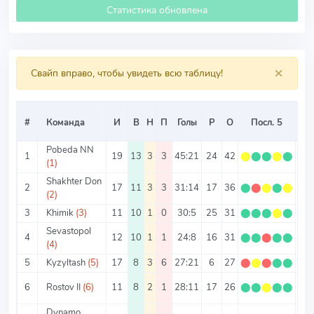
Статистика обновлена
×
Свайп вправо, чтобы увидеть всю таблицу!
#
Команда
И
В
Н
П
Голы
Р
О
Посл. 5
О/
Pobeda NN
1
19
13
3
3
45:21
24
42
⬤
⬤
⬤
⬤
⬤
2.2
(1)
Shakhter Don
2
17
11
3
3
31:14
17
36
⬤
⬤
⬤
⬤
⬤
2.1
(2)
3
Khimik
(3)
11
10
1
0
30:5
25
31
⬤
⬤
⬤
⬤
⬤
2.8
Sevastopol
4
12
10
1
1
24:8
16
31
⬤
⬤
⬤
⬤
⬤
2.5
(4)
5
Kyzyltash
(5)
17
8
3
6
27:21
6
27
⬤
⬤
⬤
⬤
⬤
1.5
6
Rostov II
(6)
11
8
2
1
28:11
17
26
⬤
⬤
⬤
⬤
⬤
2.3
Dynamo