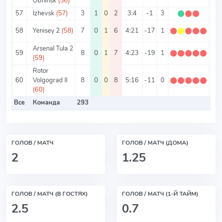
Obninsk
(56)
57
Izhevsk
(57)
3
1
0
2
3:4
-1
3
⬤
⬤
⬤
1
58
Yenisey 2
(58)
7
0
1
6
4:21
-17
1
⬤
⬤
⬤
⬤
⬤
0.1
Arsenal Tula 2
59
8
0
1
7
4:23
-19
1
⬤
⬤
⬤
⬤
⬤
0.1
(59)
Rotor
60
Volgograd II
8
0
0
8
5:16
-11
0
⬤
⬤
⬤
⬤
⬤
0
(60)
Все
Команда
293
ГОЛОВ / МАТЧ
ГОЛОВ / МАТЧ (ДОМА)
2
1.25
ГОЛОВ / МАТЧ (В ГОСТЯХ)
ГОЛОВ / МАТЧ (1-Й ТАЙМ)
2.5
0.7