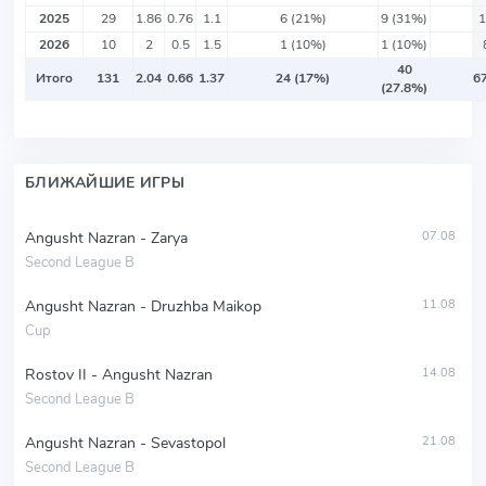
2025
29
1.86
0.76
1.1
6 (21%)
9 (31%)
1
2026
10
2
0.5
1.5
1 (10%)
1 (10%)
40
Итого
131
2.04
0.66
1.37
24 (17%)
67
(27.8%)
БЛИЖАЙШИЕ ИГРЫ
Angusht Nazran - Zarya
07.08
Second League B
Angusht Nazran - Druzhba Maikop
11.08
Cup
Rostov II - Angusht Nazran
14.08
Second League B
Angusht Nazran - Sevastopol
21.08
Second League B