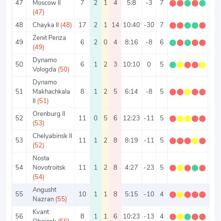
47
Moscow II
7
2
1
4
5:8
-3
7
⬤
⬤
⬤
⬤
⬤
1
(47)
48
Chayka II
(48)
17
2
1
14
10:40
-30
7
⬤
⬤
⬤
⬤
⬤
0.4
Zenit Penza
49
6
2
0
4
8:16
-8
6
⬤
⬤
⬤
⬤
⬤
1
(49)
Dynamo
50
6
1
2
3
10:10
0
5
⬤
⬤
⬤
⬤
⬤
0.8
Vologda
(50)
Dynamo
51
Makhachkala
8
1
2
5
6:14
-8
5
⬤
⬤
⬤
⬤
⬤
0.6
II
(51)
Orenburg II
52
11
0
5
6
12:23
-11
5
⬤
⬤
⬤
⬤
⬤
0.4
(53)
Chelyabinsk II
53
11
1
2
8
8:19
-11
5
⬤
⬤
⬤
⬤
⬤
0.4
(52)
Nosta
54
Novotroitsk
11
1
2
8
4:27
-23
5
⬤
⬤
⬤
⬤
⬤
0.4
(54)
Angusht
55
10
1
1
8
5:15
-10
4
⬤
⬤
⬤
⬤
⬤
0.4
Nazran
(55)
Kvant
56
8
1
1
6
10:23
-13
4
⬤
⬤
⬤
⬤
⬤
0.5