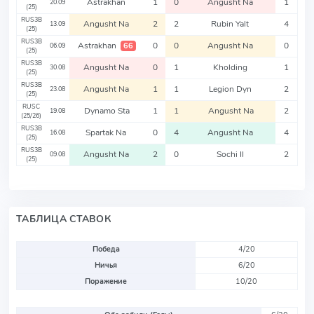
Astrakhan
1
0
Angusht Na
1
20.09
(25)
RUS3B
Angusht Na
2
2
Rubin Yalt
4
13.09
(25)
RUS3B
Astrakhan
0
0
Angusht Na
0
66
06.09
(25)
RUS3B
Angusht Na
0
1
Kholding
1
30.08
(25)
RUS3B
Angusht Na
1
1
Legion Dyn
2
23.08
(25)
RUSC
Dynamo Sta
1
1
Angusht Na
2
19.08
(25/26)
RUS3B
Spartak Na
0
4
Angusht Na
4
16.08
(25)
RUS3B
Angusht Na
2
0
Sochi II
2
09.08
(25)
ТАБЛИЦА СТАВОК
Победа
4/20
Ничья
6/20
Поражение
10/20