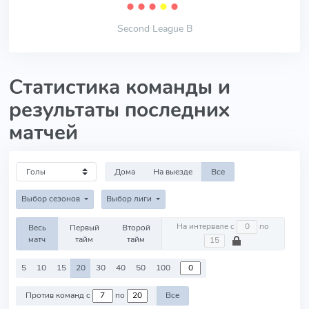
⬤
⬤
⬤
⬤
⬤
Second League B
Статистика команды и
результаты последних
матчей
Дома
На выезде
Все
Выбор сезонов
Выбор лиги
На интервале с
по
Весь
Первый
Второй
матч
тайм
тайм
5
10
15
20
30
40
50
100
Против команд с
по
Все