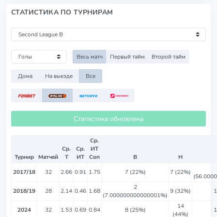
СТАТИСТИКА ПО ТУРНИРАМ
Весь матч
Первый тайм
Второй тайм
Дома
На выезде
Все
Статистика обновлена
Ср.
Ср.
Ср.
ИТ
Турнир
Матчей
Т
ИТ
Соп
В
Н
2017/18
32
2.66
0.91
1.75
7 (22%)
7 (22%)
(56.000
2
2018/19
28
2.14
0.46
1.68
9 (32%)
1
(7.000000000000001%)
14
2024
32
1.53
0.69
0.84
8 (25%)
1
(44%)