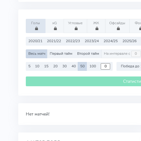
Голы
xG
Угловые
ЖК
Офсайды
Фо
2020/21
2021/22
2022/23
2023/24
2024/25
2025/26
Весь матч
Первый тайм
Второй тайм
На интервале с
5
10
15
20
30
40
50
100
Победа до 
Статист
Нет матчей!