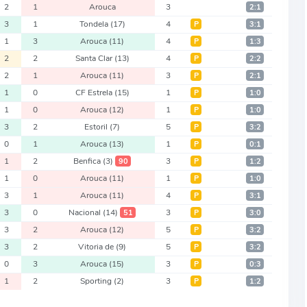
2
1
Arouca
3
2:1
3
1
Tondela
(17)
4
Р
3:1
1
3
Arouca
(11)
4
Р
1:3
2
2
Santa Clar
(13)
4
Р
2:2
2
1
Arouca
(11)
3
Р
2:1
1
0
CF Estrela
(15)
1
Р
1:0
1
0
Arouca
(12)
1
Р
1:0
3
2
Estoril
(7)
5
Р
3:2
0
1
Arouca
(13)
1
Р
0:1
1
2
Benfica
(3)
3
90
Р
1:2
1
0
Arouca
(11)
1
Р
1:0
3
1
Arouca
(11)
4
Р
3:1
3
0
Nacional
(14)
3
51
Р
3:0
3
2
Arouca
(12)
5
Р
3:2
3
2
Vitoria de
(9)
5
Р
3:2
0
3
Arouca
(15)
3
Р
0:3
1
2
Sporting
(2)
3
Р
1:2