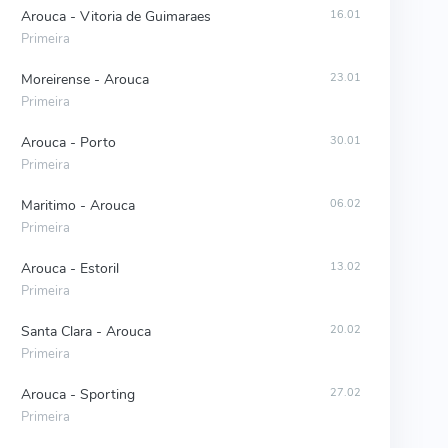
Arouca - Vitoria de Guimaraes
16.01
Primeira
Moreirense - Arouca
23.01
Primeira
Arouca - Porto
30.01
Primeira
Maritimo - Arouca
06.02
Primeira
Arouca - Estoril
13.02
Primeira
Santa Clara - Arouca
20.02
Primeira
Arouca - Sporting
27.02
Primeira