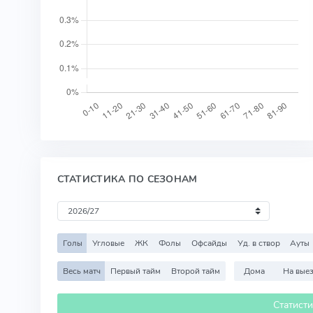
СТАТИСТИКА ПО СЕЗОНАМ
Голы
Угловые
ЖК
Фолы
Офсайды
Уд. в створ
Ауты
Весь матч
Первый тайм
Второй тайм
Дома
На вые
Статист