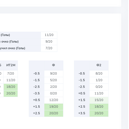
 (Голы)
11/20
 очко (Голы)
9/20
учил очко (Голы)
7/20
Б
ИТ2М
Ф
Ф2
0
7/20
-0.5
9/20
-0.5
8/20
0
11/20
-1.5
5/20
-1.5
1/20
0
18/20
-2.5
2/20
-2.5
0/20
0
20/20
-3.5
0/20
+0.5
11/20
+0.5
12/20
+1.5
15/20
+1.5
19/20
+2.5
18/20
+2.5
20/20
+3.5
20/20