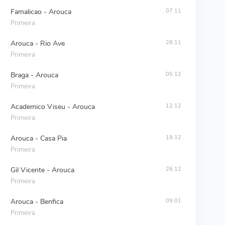
Famalicao - Arouca
07.11
Primeira
Arouca - Rio Ave
28.11
Primeira
Braga - Arouca
05.12
Primeira
Academico Viseu - Arouca
12.12
Primeira
Arouca - Casa Pia
19.12
Primeira
Gil Vicente - Arouca
26.12
Primeira
Arouca - Benfica
09.01
Primeira