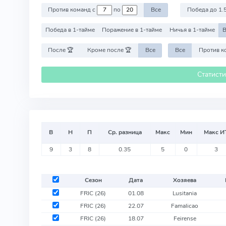
Против команд с
по
Все
Победа до 1.
Победа в 1-тайме
Поражение в 1-тайме
Ничья в 1-тайме
В
После 🏆
Кроме после 🏆
Все
Все
Статист
В
Н
П
Ср. разница
Макс
Мин
Макс И
9
3
8
0.35
5
0
3
Сезон
Дата
Хозяева
FRIC
(26)
01.08
Lusitania
FRIC
(26)
22.07
Famalicao
FRIC
(26)
18.07
Feirense