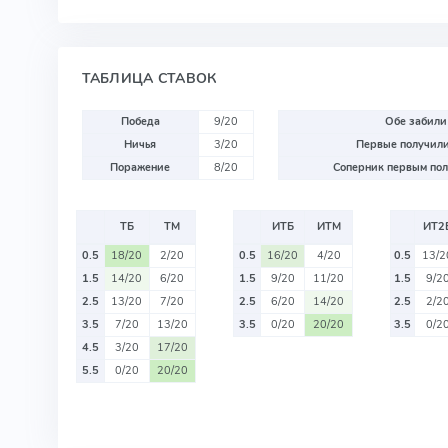
ТАБЛИЦА СТАВОК
Победа
9/20
Обе забили
Ничья
3/20
Первые получили
Поражение
8/20
Соперник первым пол
ТБ
ТМ
ИТБ
ИТМ
ИТ2
0.5
18/20
2/20
0.5
16/20
4/20
0.5
13/2
1.5
14/20
6/20
1.5
9/20
11/20
1.5
9/2
2.5
13/20
7/20
2.5
6/20
14/20
2.5
2/2
3.5
7/20
13/20
3.5
0/20
20/20
3.5
0/2
4.5
3/20
17/20
5.5
0/20
20/20