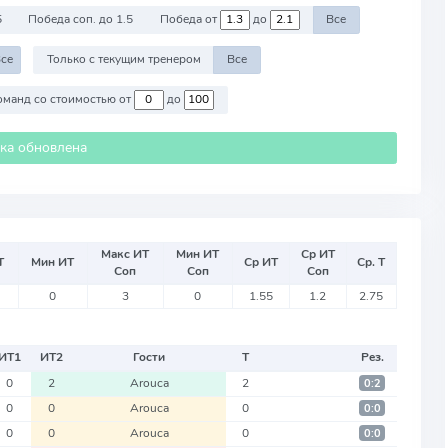
5
Победа соп. до 1.5
Победа от
до
Все
се
Только с текущим тренером
Все
Против команд со стоимостью от
до
ика обновлена
Макс ИТ
Мин ИТ
Ср ИТ
Т
Мин ИТ
Ср ИТ
Ср. Т
Соп
Соп
Соп
0
3
0
1.55
1.2
2.75
ИТ
1
ИТ
2
Гости
Т
Рез.
0
2
Arouca
2
0:2
0
0
Arouca
0
0:0
0
0
Arouca
0
0:0