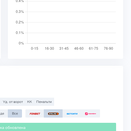
Уд. от ворот
КК
Пенальти
зде
Все
ика обновлена