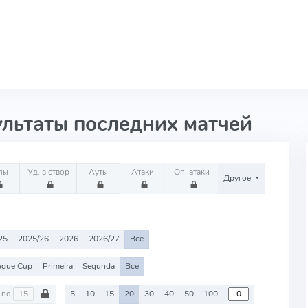
ультаты последних матчей
лы
Уд. в створ
Ауты
Атаки
Оп. атаки
Другое
25
2025/26
2026
2026/27
Все
ague Cup
Primeira
Segunda
Все
по
5
10
15
20
30
40
50
100