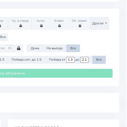
лы
Уд. в створ
Ауты
Атаки
Оп. атаки
Другое
Все
по
Дома
На выезде
Все
1.5
Победа соп. до 1.5
Победа от
до
Все
ика обновлена