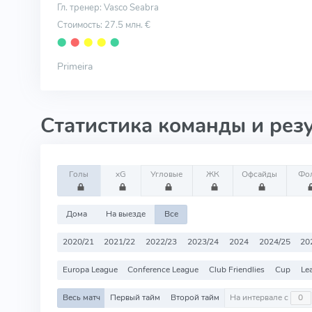
Гл. тренер: Vasco Seabra
Стоимость: 27.5 млн. €
⬤
⬤
⬤
⬤
⬤
Primeira
Статистика команды и рез
Голы
xG
Угловые
ЖК
Офсайды
Фо
Дома
На выезде
Все
2020/21
2021/22
2022/23
2023/24
2024
2024/25
20
Europa League
Conference League
Club Friendlies
Cup
Le
Весь матч
Первый тайм
Второй тайм
На интервале с