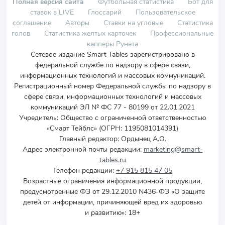
Полная версия сайта
Футбольная статистика
Бот для
ставок в LIVE
Глоссарий
Пользовательское
соглашение
Авторы
Ставки на угловые
Статистика
голов
Статистика желтых карточек
Профессиональные
капперы Рунета
Сетевое издание Smart Tables зарегистрировано в
федеральной службе по надзору в сфере связи,
информационных технологий и массовых коммуникаций.
Регистрационный номер Федеральной службы по надзору в
сфере связи, информационных технологий и массовых
коммуникаций ЭЛ № ФС 77 - 80199 от 22.01.2021
Учредитель
:
Общество с ограниченной ответственностью
«Смарт Тейблс» (ОГРН: 1195081014391)
Главный редактор: Ордынец А.О.
Адрес электронной почты редакции:
marketing@smart-
tables.ru
Телефон редакции:
+7 915 815 47 05
Возрастные ограничения информационной продукции,
предусмотренные ФЗ от 29.12.2010 N436-ФЗ «О защите
детей от информации, причиняющей вред их здоровью
и развитию»: 18+