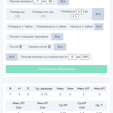
Против команд с
по
Все
Победа от
до
Победа до
Победа соп. до
Все
1.5
1.5
Победа в 1-тайме
Поражение в 1-тайме
Ничья в 1-тайме
Все
Только с текущим тренером
Все
После 🏆
Кроме после 🏆
Все
Все
Против команд со стоимостью от
до
Статистика обновлена
В
Н
П
Ср. разница
Макс
Мин
Макс ИТ
Мин ИТ
7
4
9
-0.75
6
0
3
0
Макс ИТ
Мин ИТ
Ср ИТ
Ср ИТ
Ср. Т
Соп
Соп
Соп