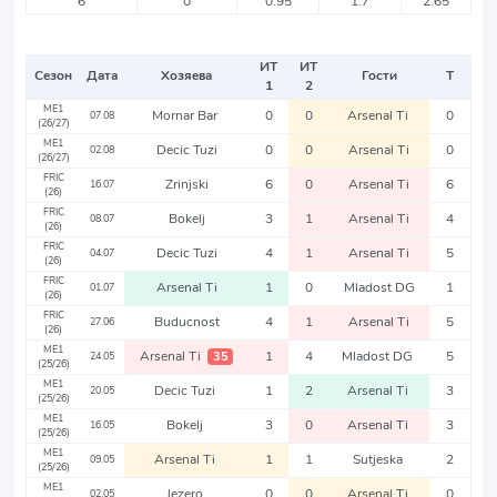
6
0
0.95
1.7
2.65
ИТ
ИТ
Сезон
Дата
Хозяева
Гости
Т
1
2
ME1
Mornar Bar
0
0
Arsenal Ti
0
07.08
(26/27)
ME1
Decic Tuzi
0
0
Arsenal Ti
0
02.08
(26/27)
FRIC
Zrinjski
6
0
Arsenal Ti
6
16.07
(26)
FRIC
Bokelj
3
1
Arsenal Ti
4
08.07
(26)
FRIC
Decic Tuzi
4
1
Arsenal Ti
5
04.07
(26)
FRIC
Arsenal Ti
1
0
Mladost DG
1
01.07
(26)
FRIC
Buducnost
4
1
Arsenal Ti
5
27.06
(26)
ME1
Arsenal Ti
1
4
Mladost DG
5
35
24.05
(25/26)
ME1
Decic Tuzi
1
2
Arsenal Ti
3
20.05
(25/26)
ME1
Bokelj
3
0
Arsenal Ti
3
16.05
(25/26)
ME1
Arsenal Ti
1
1
Sutjeska
2
09.05
(25/26)
ME1
Jezero
0
0
Arsenal Ti
0
02.05