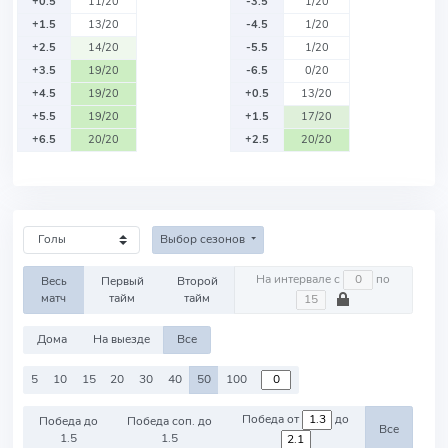
+0.5
11/20
-3.5
1/20
+1.5
13/20
-4.5
1/20
+2.5
14/20
-5.5
1/20
+3.5
19/20
-6.5
0/20
+4.5
19/20
+0.5
13/20
+5.5
19/20
+1.5
17/20
+6.5
20/20
+2.5
20/20
Выбор сезонов
На интервале с
по
Весь
Первый
Второй
матч
тайм
тайм
Дома
На выезде
Все
5
10
15
20
30
40
50
100
Победа от
до
Победа до
Победа соп. до
Все
1.5
1.5