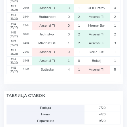
(25/26)
ME1
Arsenal Ti
3
1
OFK Petrov
4
26.04
(25/26)
ME1
Buducnost
0
2
Arsenal Ti
2
18.04
(25/26)
ME1
Arsenal Ti
0
1
Mornar Bar
1
12.04
(25/26)
ME1
Jedinstvo
0
2
Arsenal Ti
2
08.04
(25/26)
ME1
Mladost DG
1
2
Arsenal Ti
3
04.04
(25/26)
ME1
Arsenal Ti
0
1
Decic Tuzi
1
21.03
(25/26)
ME1
Arsenal Ti
1
0
Bokelj
1
15.03
(25/26)
ME1
Sutjeska
4
1
Arsenal Ti
5
11.03
(25/26)
ТАБЛИЦА СТАВОК
Победа
7/20
Ничья
4/20
Поражение
9/20