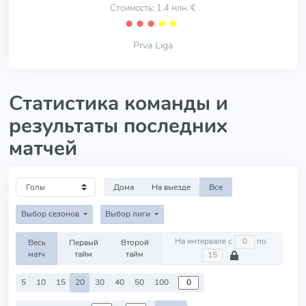
Стоимость: 1.4 млн. €
⬤
⬤
⬤
⬤
⬤
Prva Liga
Статистика команды и
результаты последних
матчей
Дома
На выезде
Все
Выбор сезонов
Выбор лиги
На интервале с
по
Весь
Первый
Второй
матч
тайм
тайм
5
10
15
20
30
40
50
100