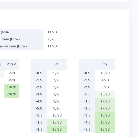
 (Голы)
11/20
 очко (Голы)
8/20
учил очко (Голы)
11/20
Б
ИТ2М
Ф
Ф2
0
5/20
-0.5
5/20
-0.5
10/20
0
9/20
-1.5
3/20
-1.5
4/20
0
19/20
-2.5
3/20
-2.5
0/20
0
20/20
-3.5
2/20
+0.5
15/20
-4.5
2/20
+1.5
17/20
-5.5
0/20
+2.5
17/20
+0.5
10/20
+3.5
18/20
+1.5
16/20
+4.5
18/20
+2.5
20/20
+5.5
20/20