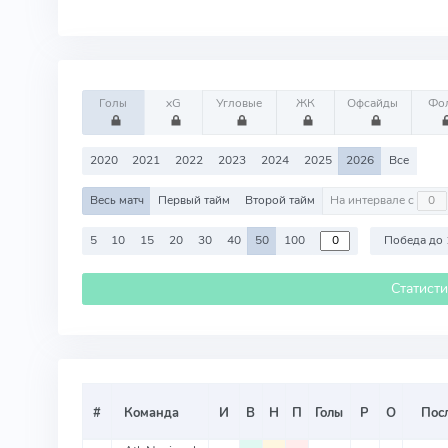
Голы
xG
Угловые
ЖК
Офсайды
Фо
2020
2021
2022
2023
2024
2025
2026
Все
Весь матч
Первый тайм
Второй тайм
На интервале с
5
10
15
20
30
40
50
100
Победа до 
Статист
#
Команда
И
В
Н
П
Голы
Р
О
Посл