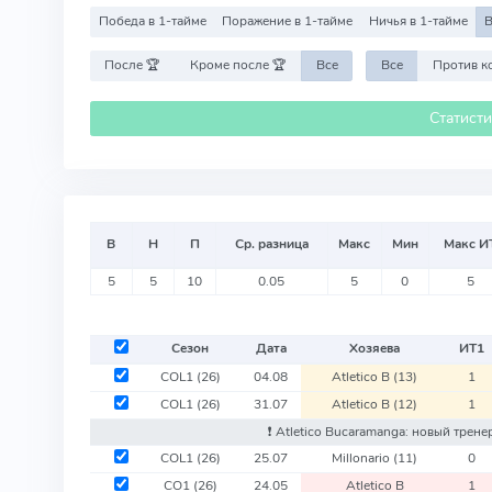
Победа в 1-тайме
Поражение в 1-тайме
Ничья в 1-тайме
В
После 🏆
Кроме после 🏆
Все
Все
Статист
В
Н
П
Ср. разница
Макс
Мин
Макс И
5
5
10
0.05
5
0
5
Сезон
Дата
Хозяева
ИТ
1
COL1
(26)
04.08
Atletico B
(13)
1
COL1
(26)
31.07
Atletico B
(12)
1
❗️ Atletico Bucaramanga: новый трене
COL1
(26)
25.07
Millonario
(11)
0
CO1
(26)
24.05
Atletico B
1