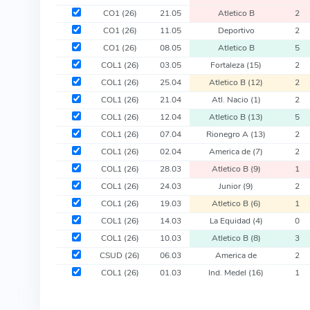
CO1
(26)
21.05
Atletico B
2
CO1
(26)
11.05
Deportivo
2
CO1
(26)
08.05
Atletico B
5
COL1
(26)
03.05
Fortaleza
(15)
2
COL1
(26)
25.04
Atletico B
(12)
2
COL1
(26)
21.04
Atl. Nacio
(1)
2
COL1
(26)
12.04
Atletico B
(13)
5
COL1
(26)
07.04
Rionegro A
(13)
2
COL1
(26)
02.04
America de
(7)
2
COL1
(26)
28.03
Atletico B
(9)
1
COL1
(26)
24.03
Junior
(9)
2
COL1
(26)
19.03
Atletico B
(6)
1
COL1
(26)
14.03
La Equidad
(4)
0
COL1
(26)
10.03
Atletico B
(8)
3
CSUD
(26)
06.03
America de
2
COL1
(26)
01.03
Ind. Medel
(16)
1