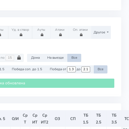
лы
Уд. в створ
Ауты
Атаки
Оп. атаки
Другое
по
Дома
На выезде
Все
1.5
Победа соп. до 1.5
Победа от
до
Все
ика обновлена
Ср
Ср
Ср
ТБ
ТБ
ТБ
. 5
О/И
ОЗ
СП
Т
Т
ИТ
ИТ2
1.5
2.5
3.5