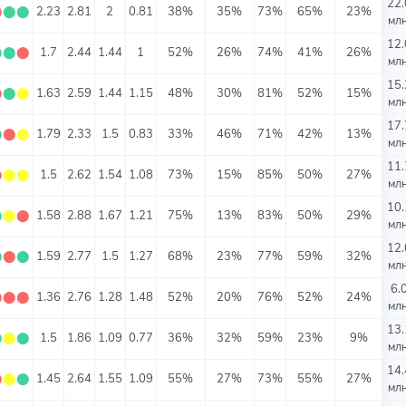
22.
⬤
⬤
⬤
2.23
2.81
2
0.81
38%
35%
73%
65%
23%
млн
12.
⬤
⬤
⬤
1.7
2.44
1.44
1
52%
26%
74%
41%
26%
млн
15.
⬤
⬤
⬤
1.63
2.59
1.44
1.15
48%
30%
81%
52%
15%
млн
17.
⬤
⬤
⬤
1.79
2.33
1.5
0.83
33%
46%
71%
42%
13%
млн
11.
⬤
⬤
⬤
1.5
2.62
1.54
1.08
73%
15%
85%
50%
27%
млн
10.
⬤
⬤
⬤
1.58
2.88
1.67
1.21
75%
13%
83%
50%
29%
млн
12.
⬤
⬤
⬤
1.59
2.77
1.5
1.27
68%
23%
77%
59%
32%
млн
6.
⬤
⬤
⬤
1.36
2.76
1.28
1.48
52%
20%
76%
52%
24%
млн
13.
⬤
⬤
⬤
1.5
1.86
1.09
0.77
36%
32%
59%
23%
9%
млн
14.
⬤
⬤
⬤
1.45
2.64
1.55
1.09
55%
27%
73%
55%
27%
млн