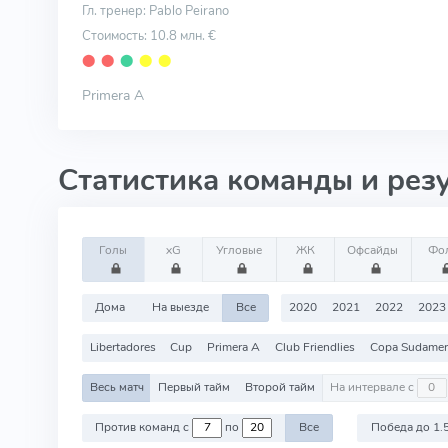
Гл. тренер: Pablo Peirano
Стоимость: 10.8 млн. €
⬤
⬤
⬤
⬤
⬤
Primera A
Статистика команды и рез
Голы
xG
Угловые
ЖК
Офсайды
Фо
Дома
На выезде
Все
2020
2021
2022
2023
Libertadores
Cup
Primera A
Club Friendlies
Copa Sudamer
Весь матч
Первый тайм
Второй тайм
На интервале с
Против команд с
по
Все
Победа до 1.