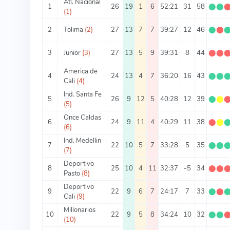
Atl. Nacional
1
26
19
1
6
52:21
31
58
⬤
⬤
(1)
2
Tolima
(2)
27
13
7
7
39:27
12
46
⬤
⬤
3
Junior
(3)
27
13
5
9
39:31
8
44
⬤
⬤
America de
4
24
13
4
7
36:20
16
43
⬤
⬤
Cali
(4)
Ind. Santa Fe
5
26
9
12
5
40:28
12
39
⬤
⬤
(5)
Once Caldas
6
24
9
11
4
40:29
11
38
⬤
⬤
(6)
Ind. Medellin
7
22
10
5
7
33:28
5
35
⬤
⬤
(7)
Deportivo
8
25
10
4
11
32:37
-5
34
⬤
⬤
Pasto
(8)
Deportivo
9
22
9
6
7
24:17
7
33
⬤
⬤
Cali
(9)
Millonarios
10
22
9
5
8
34:24
10
32
⬤
⬤
(10)