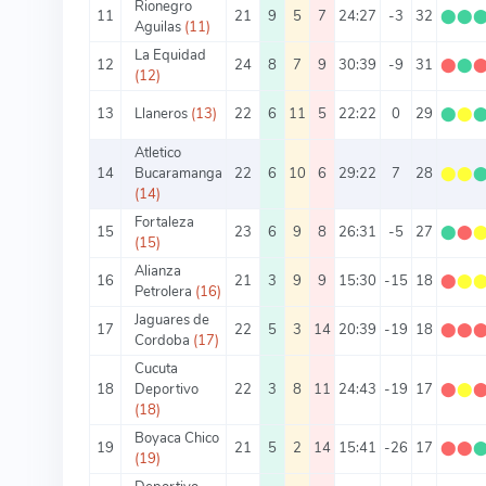
Rionegro
11
21
9
5
7
24:27
-3
32
⬤
⬤
Aguilas
(11)
La Equidad
12
24
8
7
9
30:39
-9
31
⬤
⬤
(12)
13
Llaneros
(13)
22
6
11
5
22:22
0
29
⬤
⬤
Atletico
14
Bucaramanga
22
6
10
6
29:22
7
28
⬤
⬤
(14)
Fortaleza
15
23
6
9
8
26:31
-5
27
⬤
⬤
(15)
Alianza
16
21
3
9
9
15:30
-15
18
⬤
⬤
Petrolera
(16)
Jaguares de
17
22
5
3
14
20:39
-19
18
⬤
⬤
Cordoba
(17)
Cucuta
18
Deportivo
22
3
8
11
24:43
-19
17
⬤
⬤
(18)
Boyaca Chico
19
21
5
2
14
15:41
-26
17
⬤
⬤
(19)