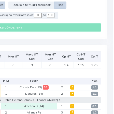
се
Только с текущим тренером
Все
Против команд со стоимостью от
до
ика обновлена
Макс ИТ
Мин ИТ
Ср ИТ
Т
Мин ИТ
Ср ИТ
Ср. Т
Соп
Соп
Соп
0
3
0
1.4
1.35
2.75
ИТ
2
Гости
Т
Рез.
1
Cucuta Dep
(19)
2
56
Р
1:1
1
Llaneros
(14)
2
Р
1:1
р - Pablo Peirano
(старый - Leonel Alvarez)
❗️
1
Atletico B
(14)
1
Р
0:1
2
Alianza Pe
3
Р
1:2