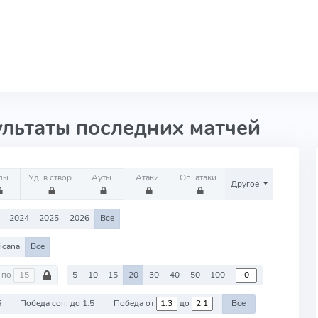
ультаты последних матчей
лы
Уд. в створ
Ауты
Атаки
Оп. атаки
Другое
2024
2025
2026
Все
icana
Все
по
5
10
15
20
30
40
50
100
5
Победа соп. до 1.5
Победа от
до
Все