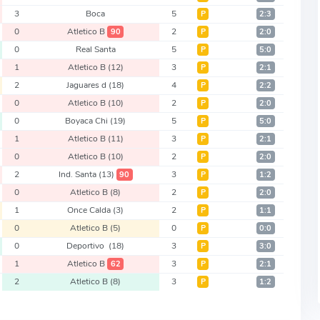
3
Boca
5
Р
2:3
0
Atletico B
2
90
Р
2:0
0
Real Santa
5
Р
5:0
1
Atletico B
(12)
3
Р
2:1
2
Jaguares d
(18)
4
Р
2:2
0
Atletico B
(10)
2
Р
2:0
0
Boyaca Chi
(19)
5
Р
5:0
1
Atletico B
(11)
3
Р
2:1
0
Atletico B
(10)
2
Р
2:0
2
Ind. Santa
(13)
3
90
Р
1:2
0
Atletico B
(8)
2
Р
2:0
1
Once Calda
(3)
2
Р
1:1
0
Atletico B
(5)
0
Р
0:0
0
Deportivo
(18)
3
Р
3:0
1
Atletico B
3
62
Р
2:1
2
Atletico B
(8)
3
Р
1:2