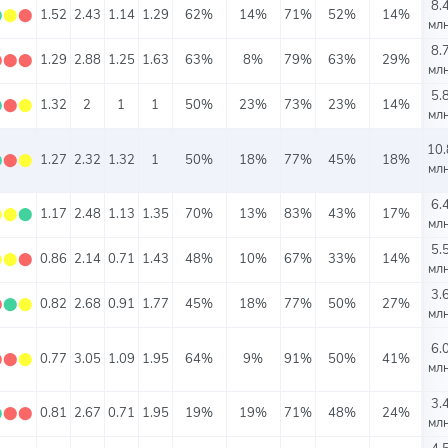
8.
⬤
⬤
⬤
1.52
2.43
1.14
1.29
62%
14%
71%
52%
14%
млн
8.
⬤
⬤
⬤
1.29
2.88
1.25
1.63
63%
8%
79%
63%
29%
млн
5.
⬤
⬤
⬤
1.32
2
1
1
50%
23%
73%
23%
14%
млн
10.
⬤
⬤
⬤
1.27
2.32
1.32
1
50%
18%
77%
45%
18%
млн
6.
⬤
⬤
⬤
1.17
2.48
1.13
1.35
70%
13%
83%
43%
17%
млн
5.
⬤
⬤
⬤
0.86
2.14
0.71
1.43
48%
10%
67%
33%
14%
млн
3.
⬤
⬤
⬤
0.82
2.68
0.91
1.77
45%
18%
77%
50%
27%
млн
6.
⬤
⬤
⬤
0.77
3.05
1.09
1.95
64%
9%
91%
50%
41%
млн
3.
⬤
⬤
⬤
0.81
2.67
0.71
1.95
19%
19%
71%
48%
24%
млн