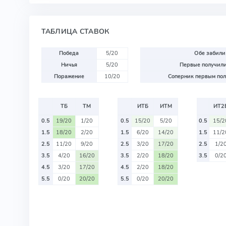
ТАБЛИЦА СТАВОК
Победа
5/20
Обе забили
Ничья
5/20
Первые получили
Поражение
10/20
Соперник первым пол
ТБ
ТМ
ИТБ
ИТМ
ИТ2
0.5
19/20
1/20
0.5
15/20
5/20
0.5
15/2
1.5
18/20
2/20
1.5
6/20
14/20
1.5
11/2
2.5
11/20
9/20
2.5
3/20
17/20
2.5
1/2
3.5
4/20
16/20
3.5
2/20
18/20
3.5
0/2
4.5
3/20
17/20
4.5
2/20
18/20
5.5
0/20
20/20
5.5
0/20
20/20