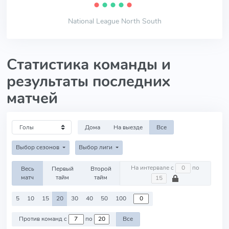
⬤
⬤
⬤
⬤
⬤
National League North South
Статистика команды и
результаты последних
матчей
Дома
На выезде
Все
Выбор сезонов
Выбор лиги
На интервале с
по
Весь
Первый
Второй
матч
тайм
тайм
5
10
15
20
30
40
50
100
Против команд с
по
Все