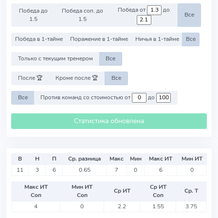
Победа от
до
Победа до
Победа соп. до
Все
1.5
1.5
Победа в 1-тайме
Поражение в 1-тайме
Ничья в 1-тайме
Все
Только с текущим тренером
Все
После 🏆
Кроме после 🏆
Все
Все
Против команд со стоимостью от
до
Статистика обновлена
В
Н
П
Ср. разница
Макс
Мин
Макс ИТ
Мин ИТ
11
3
6
0.65
7
0
6
0
Макс ИТ
Мин ИТ
Ср ИТ
Ср ИТ
Ср. Т
Соп
Соп
Соп
4
0
2.2
1.55
3.75