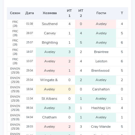
ИТ
ИТ
Сезон
Дата
Хозяева
Гости
Т
1
2
FRIC
Southend
4
0
Aveley
4
01.08
(26)
FRIC
Canvey
1
4
Aveley
5
28.07
(26)
FRIC
Brightling
1
5
Aveley
6
25.07
(26)
FRIC
Aveley
3
2
Braintree
5
18.07
(26)
FRIC
Aveley
2
4
Leiston
6
10.07
(26)
ENNON
Aveley
1
4
Brentwood
5
29.04
(25/26)
ENNON
Wingate &
0
2
Aveley
2
25.04
(25/26)
ENNON
Aveley
0
0
Carshalton
0
18.04
(25/26)
ENNON
St Albans
0
1
Aveley
1
11.04
(25/26)
ENNON
Aveley
3
1
Hashtag Un
4
06.04
(25/26)
ENNON
Chatham
0
1
Aveley
1
04.04
(25/26)
ENNON
Aveley
2
3
Cray Wande
5
28.03
(25/26)
ENNON