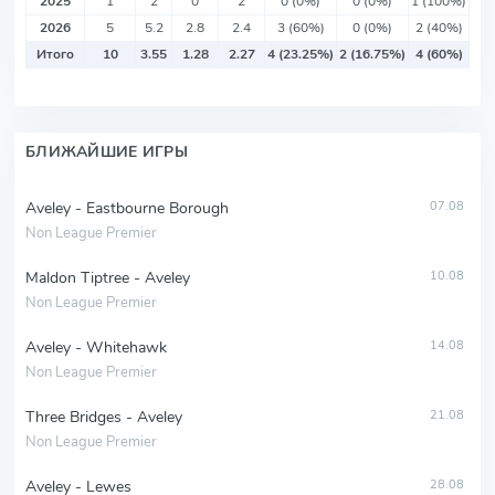
2025
1
2
0
2
0 (0%)
0 (0%)
1 (100%)
2026
5
5.2
2.8
2.4
3 (60%)
0 (0%)
2 (40%)
Итого
10
3.55
1.28
2.27
4 (23.25%)
2 (16.75%)
4 (60%)
БЛИЖАЙШИЕ ИГРЫ
Aveley - Eastbourne Borough
07.08
Non League Premier
Maldon Tiptree - Aveley
10.08
Non League Premier
Aveley - Whitehawk
14.08
Non League Premier
Three Bridges - Aveley
21.08
Non League Premier
Aveley - Lewes
28.08