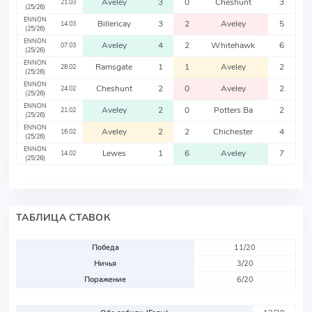
Aveley
3
0
Cheshunt
3
21.03
(25/26)
ENNON
Billericay
3
2
Aveley
5
14.03
(25/26)
ENNON
Aveley
4
2
Whitehawk
6
07.03
(25/26)
ENNON
Ramsgate
1
1
Aveley
2
28.02
(25/26)
ENNON
Cheshunt
2
0
Aveley
2
24.02
(25/26)
ENNON
Aveley
2
0
Potters Ba
2
21.02
(25/26)
ENNON
Aveley
2
2
Chichester
4
16.02
(25/26)
ENNON
Lewes
1
6
Aveley
7
14.02
(25/26)
ТАБЛИЦА СТАВОК
Победа
11/20
Ничья
3/20
Поражение
6/20