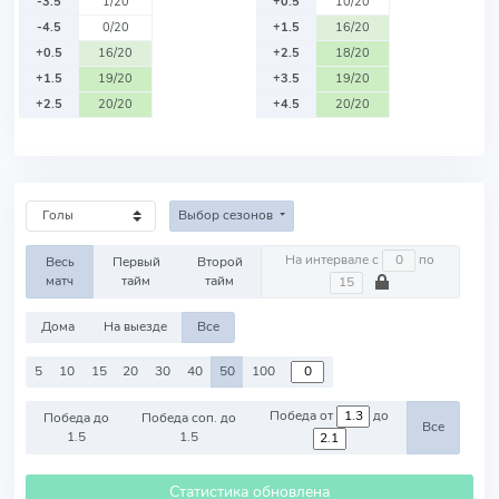
-3.5
1/20
+0.5
10/20
-4.5
0/20
+1.5
16/20
+0.5
16/20
+2.5
18/20
+1.5
19/20
+3.5
19/20
+2.5
20/20
+4.5
20/20
Выбор сезонов
На интервале с
по
Весь
Первый
Второй
матч
тайм
тайм
Дома
На выезде
Все
5
10
15
20
30
40
50
100
Победа от
до
Победа до
Победа соп. до
Все
1.5
1.5
Статистика обновлена