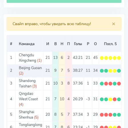
×
Свайп вправо, чтобы увидеть всю таблицу!
#
Команда
И
В
Н
П
Голы
Р
О
Посл. 5
О
Chengdu
1
21
13
6
2
42:21
21
45
⬤
⬤
⬤
⬤
⬤
2.
Xingcheng
(1)
Beijing Guoan
2
21
9
7
5
38:27
11
34
⬤
⬤
⬤
⬤
⬤
1.
(2)
Shandong
3
21
10
3
8
37:36
1
33
⬤
⬤
⬤
⬤
⬤
1.
Taishan
(3)
Qingdao
4
West Coast
21
7
10
4
26:29
-3
31
⬤
⬤
⬤
⬤
⬤
1.
(4)
Shanghai
5
20
8
5
7
37:34
3
29
⬤
⬤
⬤
⬤
⬤
1.
Shenhua
(5)
Tonglianglong
6
21
7
8
6
23:24
-1
29
⬤
⬤
⬤
⬤
⬤
1.