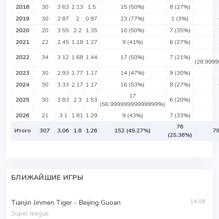
2018
30
3.63
2.13
1.5
15 (50%)
8 (27%)
2019
30
2.87
2
0.87
23 (77%)
1 (3%)
2020
20
3.55
2.2
1.35
10 (50%)
7 (35%)
2021
22
2.45
1.18
1.27
9 (41%)
6 (27%)
2022
34
3.12
1.68
1.44
17 (50%)
7 (21%)
(28.999
2023
30
2.93
1.77
1.17
14 (47%)
9 (30%)
2024
30
3.33
2.17
1.17
16 (53%)
8 (27%)
17
2025
30
3.83
2.3
1.53
6 (20%)
(56.99999999999999%)
2026
21
3.1
1.81
1.29
9 (43%)
7 (33%)
76
Итого
307
3.06
1.8
1.26
152 (49.27%)
79
(25.36%)
БЛИЖАЙШИЕ ИГРЫ
Tianjin Jinmen Tiger - Beijing Guoan
14.08
Super league