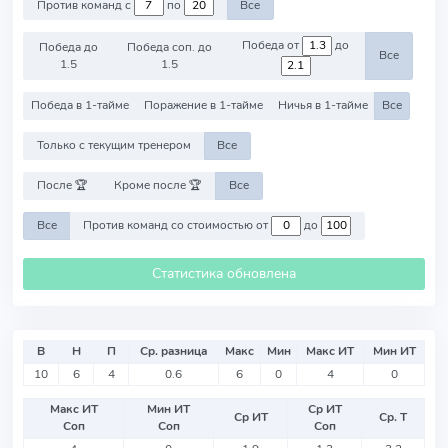
Против команд с
по
Все
Победа от
до
Победа до
Победа соп. до
Все
1.5
1.5
Победа в 1-тайме
Поражение в 1-тайме
Ничья в 1-тайме
Все
Только с текущим тренером
Все
После 🏆
Кроме после 🏆
Все
Все
Против команд со стоимостью от
до
Статистика обновлена
В
Н
П
Ср. разница
Макс
Мин
Макс ИТ
Мин ИТ
10
6
4
0.6
6
0
4
0
Макс ИТ
Мин ИТ
Ср ИТ
Ср ИТ
Ср. Т
Соп
Соп
Соп