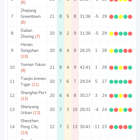
(6)
Zhejiang
7
Greentown
21
8
5
8
31:36
-5
29
⬤
⬤
⬤
⬤
⬤
1.
(8)
Dalian
8
20
9
2
9
31:36
-5
29
⬤
⬤
⬤
⬤
⬤
1.
Zhixing
(7)
Henan
9
Songshan
20
8
4
8
26:25
1
28
⬤
⬤
⬤
⬤
⬤
1.
(10)
Yunnan Yukun
10
21
8
4
9
42:41
1
28
⬤
⬤
⬤
⬤
⬤
1.
(9)
Tianjin Jinmen
11
20
7
6
7
29:24
5
27
⬤
⬤
⬤
⬤
⬤
1.
Tiger
(11)
Shanghai Port
12
20
6
6
8
30:27
3
24
⬤
⬤
⬤
⬤
⬤
1.
(12)
Shenyang
13
20
7
3
10
28:32
-4
24
⬤
⬤
⬤
⬤
⬤
1.
Urban
(13)
Shenzhen
14
Peng City
22
7
2
13
30:41
-11
23
⬤
⬤
⬤
⬤
⬤
1.
(14)