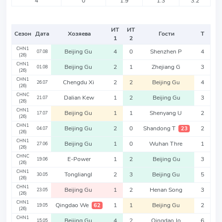
4
0
1.9
1.3
3.2
ИТ
ИТ
Сезон
Дата
Хозяева
Гости
Т
1
2
CHN1
Beijing Gu
4
0
Shenzhen P
4
07.08
(26)
CHN1
Beijing Gu
2
1
Zhejiang G
3
01.08
(26)
CHN1
Chengdu Xi
2
2
Beijing Gu
4
26.07
(26)
CHNC
Dalian Kew
1
2
Beijing Gu
3
21.07
(26)
CHN1
Beijing Gu
1
1
Shenyang U
2
17.07
(26)
CHN1
Beijing Gu
2
0
Shandong T
2
23
04.07
(26)
CHN1
Beijing Gu
1
0
Wuhan Thre
1
27.06
(26)
CHNC
E-Power
1
2
Beijing Gu
3
19.06
(26)
CHN1
Tongliangl
2
3
Beijing Gu
5
30.05
(26)
CHN1
Beijing Gu
1
2
Henan Song
3
23.05
(26)
CHN1
Qingdao We
1
1
Beijing Gu
2
62
19.05
(26)
CHN1
Beijing Gu
4
2
Qingdao Jo
6
15.05