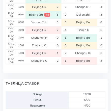
(26)
CHN1
Beijing Gu
2
2
Shanghai P
4
10.05
(26)
CHN1
Beijing Gu
3
0
Dalian Zhi
3
45
06.05
(26)
CHN1
Yunnan Yuk
3
3
Beijing Gu
6
02.05
(26)
CHN1
Beijing Gu
2
4
Tianjin Ji
6
25.04
(26)
CHN1
Shenzhen P
0
1
Beijing Gu
1
21.04
(26)
CHN1
Zhejiang G
0
0
Beijing Gu
0
17.04
(26)
CHN1
Beijing Gu
1
2
Chengdu Xi
3
12.04
(26)
CHN1
Shenyang U
2
1
Beijing Gu
3
04.04
(26)
ТАБЛИЦА СТАВОК
Победа
10/20
Ничья
6/20
Поражение
4/20