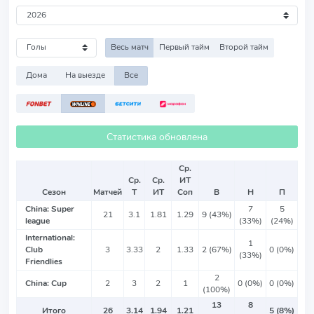
Весь матч
Первый тайм
Второй тайм
Дома
На выезде
Все
Статистика обновлена
Ср.
Ср.
Ср.
ИТ
Сезон
Матчей
Т
ИТ
Соп
В
Н
П
China: Super
7
5
21
3.1
1.81
1.29
9 (43%)
league
(33%)
(24%)
International:
1
Club
3
3.33
2
1.33
2 (67%)
0 (0%)
(33%)
Friendlies
2
China: Cup
2
3
2
1
0 (0%)
0 (0%)
(100%)
13
8
Итого
26
3.14
1.94
1.21
5 (8%)