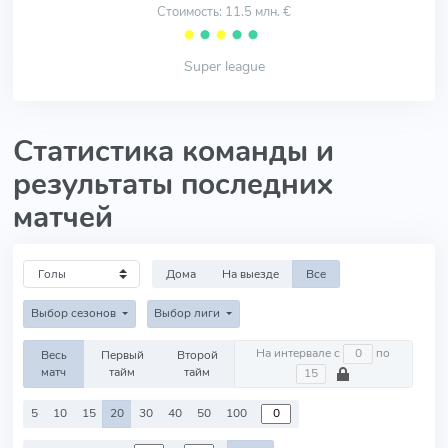
Стоимость: 11.5 млн. €
⬤
⬤
⬤
⬤
⬤
Super league
Статистика команды и
результаты последних
матчей
Дома
На выезде
Все
Выбор сезонов
Выбор лиги
На интервале с
по
Весь
Первый
Второй
матч
тайм
тайм
5
10
15
20
30
40
50
100