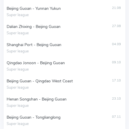
Beijing Guoan - Yunnan Yukun
21.08
Super league
Dalian Zhixing - Beijing Guoan
27.08
Super league
Shanghai Port - Beijing Guoan
04.09
Super league
Qingdao Jonoon - Beijing Guoan
09.10
Super league
Beijing Guoan - Qingdao West Coast
17.10
Super league
Henan Songshan - Beijing Guoan
23.10
Super league
Beijing Guoan - Tonglianglong
07.11
Super league