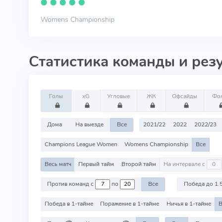
⬤
⬤
⬤
⬤
⬤
Womens Championship
Статистика команды и рез
Голы
xG
Угловые
ЖК
Офсайды
Фо
Дома
На выезде
Все
2021/22
2022
2022/23
Champions League Women
Womens Championship
Все
Весь матч
Первый тайм
Второй тайм
На интервале с
Против команд с
по
Все
Победа до 1.
Победа в 1-тайме
Поражение в 1-тайме
Ничья в 1-тайме
В