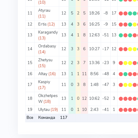
(10)
Atyrau
11
12
5
2
5
18:26
-8
17
⬤
⬤
⬤
⬤
(11)
12
Ertis
(12)
13
4
3
6
16:25
-9
15
⬤
⬤
⬤
⬤
Karagandy
13
13
4
1
8
12:63
-51
13
⬤
⬤
⬤
⬤
(13)
Ordabasy
14
12
3
3
6
10:27
-17
12
⬤
⬤
⬤
⬤
(14)
Zhetysu
15
12
2
3
7
13:36
-23
9
⬤
⬤
⬤
⬤
(15)
16
Altay
(16)
13
1
1
11
8:56
-48
4
⬤
⬤
⬤
⬤
Kaspiy
17
11
0
3
8
1:48
-47
3
⬤
⬤
⬤
⬤
(17)
Okzhetpes
18
13
1
0
12
10:62
-52
3
⬤
⬤
⬤
⬤
W
(18)
19
Ulytau
(19)
11
0
1
10
2:43
-41
1
⬤
⬤
⬤
⬤
Все
Команда
117