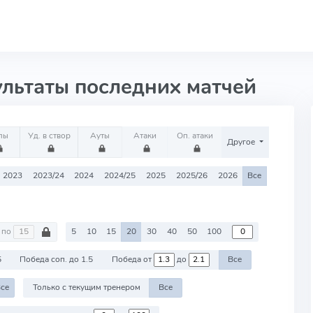
ультаты последних матчей
лы
Уд. в створ
Ауты
Атаки
Оп. атаки
Другое
2023
2023/24
2024
2024/25
2025
2025/26
2026
Все
по
5
10
15
20
30
40
50
100
5
Победа соп. до 1.5
Победа от
до
Все
се
Только с текущим тренером
Все