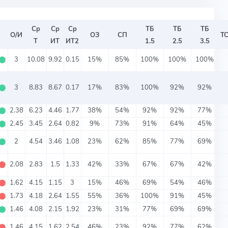
Ср
Ср
Ср
ТБ
ТБ
ТБ
О/И
ОЗ
СП
Т
Т
ИТ
ИТ2
1.5
2.5
3.5
⬤
3
10.08
9.92
0.15
15%
85%
100%
100%
100%
⬤
3
8.83
8.67
0.17
17%
83%
100%
92%
92%
⬤
2.38
6.23
4.46
1.77
38%
54%
92%
92%
77%
⬤
2.45
3.45
2.64
0.82
9%
73%
91%
64%
45%
⬤
2
4.54
3.46
1.08
23%
62%
85%
77%
69%
⬤
2.08
2.83
1.5
1.33
42%
33%
67%
67%
42%
⬤
1.62
4.15
1.15
3
15%
46%
69%
54%
46%
⬤
1.73
4.18
2.64
1.55
55%
36%
100%
91%
45%
⬤
1.46
4.08
2.15
1.92
23%
31%
77%
69%
69%
⬤
1.46
4.15
1.62
2.54
46%
23%
92%
77%
62%