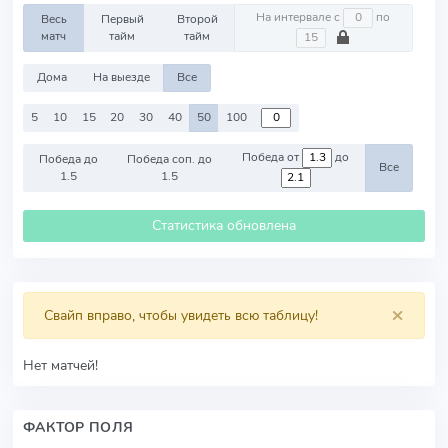
На интервале с
по
Весь
Первый
Второй
матч
тайм
тайм
Дома
На выезде
Все
5
10
15
20
30
40
50
100
Победа от
до
Победа до
Победа соп. до
Все
1.5
1.5
Статистика обновлена
×
Свайп вправо, чтобы увидеть всю таблицу!
Нет матчей!
ФАКТОР ПОЛЯ