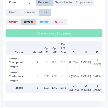
Весь матч
Первый тайм
Второй тайм
Дома
На выезде
Все
Статистика обновлена
Ср.
Ср.
Ср.
ИТ
Сезон
Матчей
Т
ИТ
Соп
В
Н
П
Europe:
1
Champions
2
3
0.5
2.5
0 (0%)
1 (50%)
(50%)
League
Europe:
Conference
3
3.33
2.33
1
2 (67%)
1 (33%)
0 (0%)
League
2
2
1
Итого
5
3.17
1.42
1.75
(33.5%)
(41.5%)
(25%)