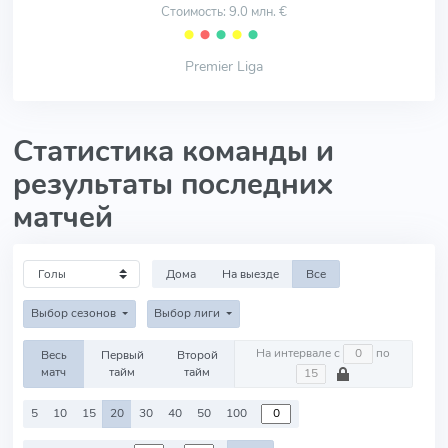
Стоимость: 9.0 млн. €
⬤
⬤
⬤
⬤
⬤
Premier Liga
Статистика команды и
результаты последних
матчей
Дома
На выезде
Все
Выбор сезонов
Выбор лиги
На интервале с
по
Весь
Первый
Второй
матч
тайм
тайм
5
10
15
20
30
40
50
100