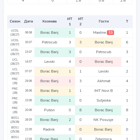
4
0
1.8
0.8
2.6
ИТ
ИТ
Сезон
Дата
Хозяева
Гости
Т
1
2
UCOL
Borac Banj
1
0
Maxline
1
33
06.08
(26/27)
UCOL
Petrocub
3
3
Borac Banj
6
30.07
(26/27)
UCOL
Borac Banj
3
0
Petrocub
3
23.07
(26/27)
UCL
Levski
4
0
Borac Banj
4
14.07
(26/27)
UCL
Borac Banj
1
1
Levski
2
07.07
(26/27)
FRIC
Borac Banj
1
3
Akhmat
4
29.06
(26)
FRIC
Borac Banj
1
1
IMT Novi B
2
26.06
(26)
FRIC
Borac Banj
1
0
Sutjeska
1
23.06
(26)
FRIC
Putevi
0
8
Borac Banj
8
20.06
(26)
BOS1
Borac Banj
2
0
NK Posusje
2
26.05
(25/26)
BOS1
Radnik
0
0
Borac Banj
0
22.05
(25/26)
BOS1
Borac Banj
1
0
Zeljeznica
1
17.05