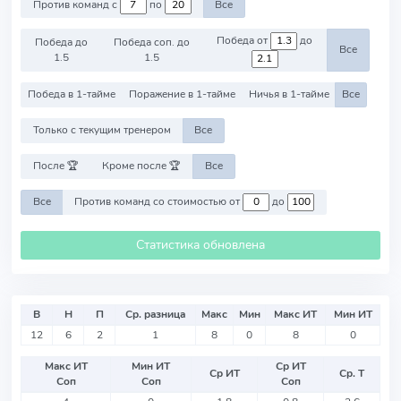
Против команд с
по
Все
Победа от
до
Победа до
Победа соп. до
Все
1.5
1.5
Победа в 1-тайме
Поражение в 1-тайме
Ничья в 1-тайме
Все
Только с текущим тренером
Все
После 🏆
Кроме после 🏆
Все
Все
Против команд со стоимостью от
до
Статистика обновлена
В
Н
П
Ср. разница
Макс
Мин
Макс ИТ
Мин ИТ
12
6
2
1
8
0
8
0
Макс ИТ
Мин ИТ
Ср ИТ
Ср ИТ
Ср. Т
Соп
Соп
Соп