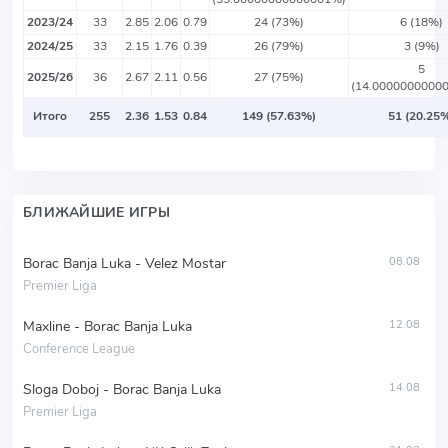
2023/24
33
2.85
2.06
0.79
24 (73%)
6 (18%)
2024/25
33
2.15
1.76
0.39
26 (79%)
3 (9%)
5
2025/26
36
2.67
2.11
0.56
27 (75%)
(14.0000000000
Итого
255
2.36
1.53
0.84
149 (57.63%)
51 (20.25
БЛИЖАЙШИЕ ИГРЫ
Borac Banja Luka - Velez Mostar
08.08
Premier Liga
Maxline - Borac Banja Luka
12.08
Conference League
Sloga Doboj - Borac Banja Luka
14.08
Premier Liga