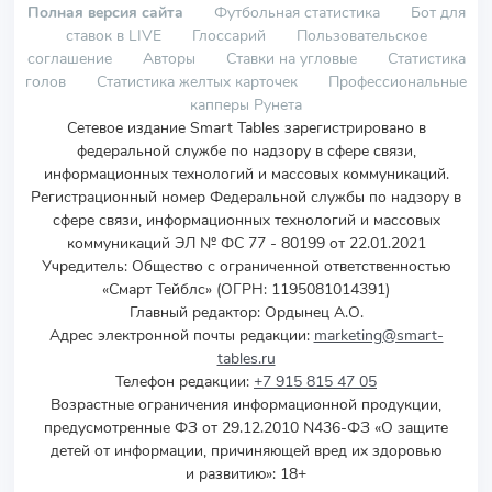
Полная версия сайта
Футбольная статистика
Бот для
ставок в LIVE
Глоссарий
Пользовательское
соглашение
Авторы
Ставки на угловые
Статистика
голов
Статистика желтых карточек
Профессиональные
капперы Рунета
Сетевое издание Smart Tables зарегистрировано в
федеральной службе по надзору в сфере связи,
информационных технологий и массовых коммуникаций.
Регистрационный номер Федеральной службы по надзору в
сфере связи, информационных технологий и массовых
коммуникаций ЭЛ № ФС 77 - 80199 от 22.01.2021
Учредитель
:
Общество с ограниченной ответственностью
«Смарт Тейблс» (ОГРН: 1195081014391)
Главный редактор: Ордынец А.О.
Адрес электронной почты редакции:
marketing@smart-
tables.ru
Телефон редакции:
+7 915 815 47 05
Возрастные ограничения информационной продукции,
предусмотренные ФЗ от 29.12.2010 N436-ФЗ «О защите
детей от информации, причиняющей вред их здоровью
и развитию»: 18+