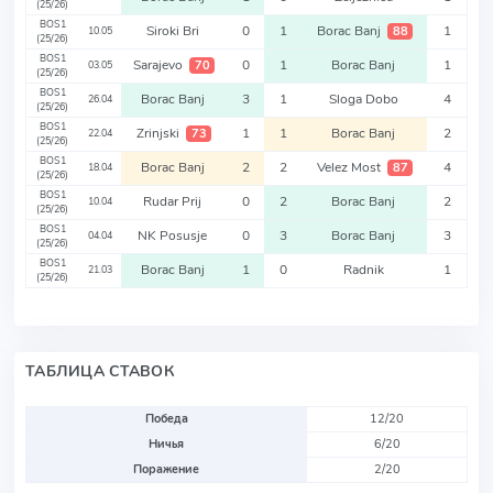
(25/26)
BOS1
Siroki Bri
0
1
Borac Banj
1
88
10.05
(25/26)
BOS1
Sarajevo
0
1
Borac Banj
1
70
03.05
(25/26)
BOS1
Borac Banj
3
1
Sloga Dobo
4
26.04
(25/26)
BOS1
Zrinjski
1
1
Borac Banj
2
73
22.04
(25/26)
BOS1
Borac Banj
2
2
Velez Most
4
87
18.04
(25/26)
BOS1
Rudar Prij
0
2
Borac Banj
2
10.04
(25/26)
BOS1
NK Posusje
0
3
Borac Banj
3
04.04
(25/26)
BOS1
Borac Banj
1
0
Radnik
1
21.03
(25/26)
ТАБЛИЦА СТАВОК
Победа
12/20
Ничья
6/20
Поражение
2/20