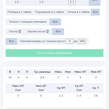
1.5
1.5
Победа в 1-тайме
Поражение в 1-тайме
Ничья в 1-тайме
Все
Только с текущим тренером
Все
После 🏆
Кроме после 🏆
Все
Все
Против команд со стоимостью от
до
Статистика обновлена
В
Н
П
Ср. разница
Макс
Мин
Макс ИТ
Мин ИТ
10
5
5
0.8
7
1
5
0
Макс ИТ
Мин ИТ
Ср ИТ
Ср ИТ
Ср. Т
Соп
Соп
Соп
3
0
2.2
1.4
3.6