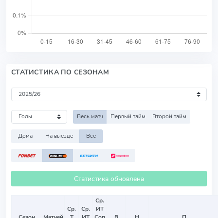
СТАТИСТИКА ПО СЕЗОНАМ
Весь матч
Первый тайм
Второй тайм
Дома
На выезде
Все
Статистика обновлена
Ср.
Ср.
Ср.
ИТ
Сезон
Матчей
Т
ИТ
Соп
В
Н
П