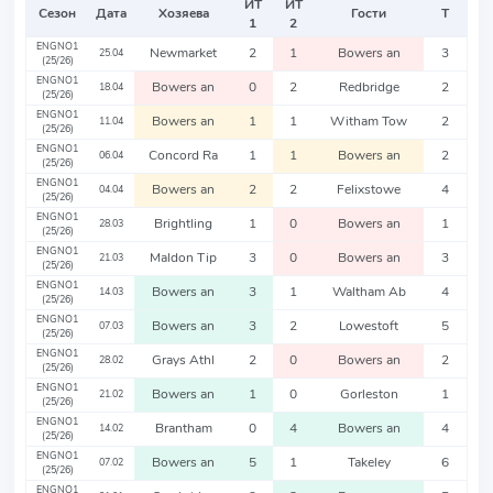
ИТ
ИТ
Сезон
Дата
Хозяева
Гости
Т
1
2
ENGNO1
Newmarket
2
1
Bowers an
3
25.04
(25/26)
ENGNO1
Bowers an
0
2
Redbridge
2
18.04
(25/26)
ENGNO1
Bowers an
1
1
Witham Tow
2
11.04
(25/26)
ENGNO1
Concord Ra
1
1
Bowers an
2
06.04
(25/26)
ENGNO1
Bowers an
2
2
Felixstowe
4
04.04
(25/26)
ENGNO1
Brightling
1
0
Bowers an
1
28.03
(25/26)
ENGNO1
Maldon Tip
3
0
Bowers an
3
21.03
(25/26)
ENGNO1
Bowers an
3
1
Waltham Ab
4
14.03
(25/26)
ENGNO1
Bowers an
3
2
Lowestoft
5
07.03
(25/26)
ENGNO1
Grays Athl
2
0
Bowers an
2
28.02
(25/26)
ENGNO1
Bowers an
1
0
Gorleston
1
21.02
(25/26)
ENGNO1
Brantham
0
4
Bowers an
4
14.02
(25/26)
ENGNO1
Bowers an
5
1
Takeley
6
07.02
(25/26)
ENGNO1