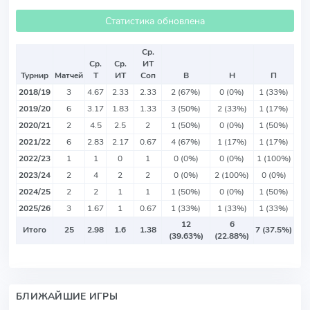
Статистика обновлена
Ср.
Ср.
Ср.
ИТ
Турнир
Матчей
Т
ИТ
Соп
В
Н
П
2018/19
3
4.67
2.33
2.33
2 (67%)
0 (0%)
1 (33%)
2019/20
6
3.17
1.83
1.33
3 (50%)
2 (33%)
1 (17%)
2020/21
2
4.5
2.5
2
1 (50%)
0 (0%)
1 (50%)
2021/22
6
2.83
2.17
0.67
4 (67%)
1 (17%)
1 (17%)
2022/23
1
1
0
1
0 (0%)
0 (0%)
1 (100%)
2023/24
2
4
2
2
0 (0%)
2 (100%)
0 (0%)
2024/25
2
2
1
1
1 (50%)
0 (0%)
1 (50%)
2025/26
3
1.67
1
0.67
1 (33%)
1 (33%)
1 (33%)
12
6
Итого
25
2.98
1.6
1.38
7 (37.5%)
(39.63%)
(22.88%)
БЛИЖАЙШИЕ ИГРЫ