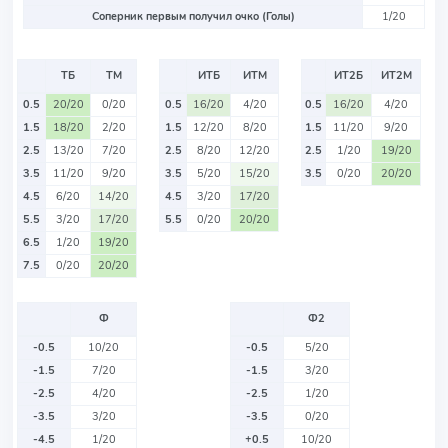
Соперник первым получил очко (Голы)
1/20
ТБ
ТМ
ИТБ
ИТМ
ИТ2Б
ИТ2М
0.5
20/20
0/20
0.5
16/20
4/20
0.5
16/20
4/20
1.5
18/20
2/20
1.5
12/20
8/20
1.5
11/20
9/20
2.5
13/20
7/20
2.5
8/20
12/20
2.5
1/20
19/20
3.5
11/20
9/20
3.5
5/20
15/20
3.5
0/20
20/20
4.5
6/20
14/20
4.5
3/20
17/20
5.5
3/20
17/20
5.5
0/20
20/20
6.5
1/20
19/20
7.5
0/20
20/20
Ф
Ф2
-0.5
10/20
-0.5
5/20
-1.5
7/20
-1.5
3/20
-2.5
4/20
-2.5
1/20
-3.5
3/20
-3.5
0/20
-4.5
1/20
+0.5
10/20