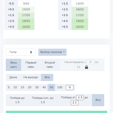
-5.5
0/20
+1.5
13/20
+0.5
15/20
+2.5
16/20
+1.5
17/20
+3.5
17/20
+2.5
19/20
+4.5
19/20
+3.5
20/20
+5.5
20/20
Выбор сезонов
На интервале с
по
Весь
Первый
Второй
матч
тайм
тайм
Дома
На выезде
Все
5
10
15
20
30
40
50
100
Победа от
до
Победа до
Победа соп. до
Все
1.5
1.5