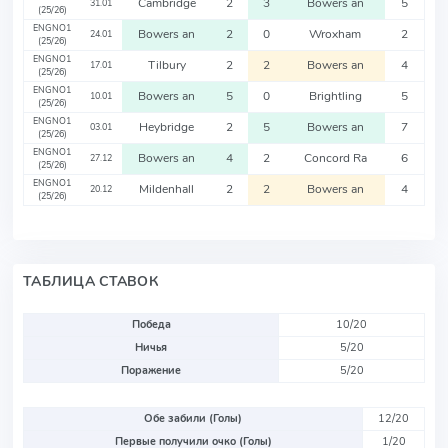
Cambridge
2
3
Bowers an
5
31.01
(25/26)
ENGNO1
Bowers an
2
0
Wroxham
2
24.01
(25/26)
ENGNO1
Tilbury
2
2
Bowers an
4
17.01
(25/26)
ENGNO1
Bowers an
5
0
Brightling
5
10.01
(25/26)
ENGNO1
Heybridge
2
5
Bowers an
7
03.01
(25/26)
ENGNO1
Bowers an
4
2
Concord Ra
6
27.12
(25/26)
ENGNO1
Mildenhall
2
2
Bowers an
4
20.12
(25/26)
ТАБЛИЦА СТАВОК
Победа
10/20
Ничья
5/20
Поражение
5/20
Обе забили (Голы)
12/20
Первые получили очко (Голы)
1/20