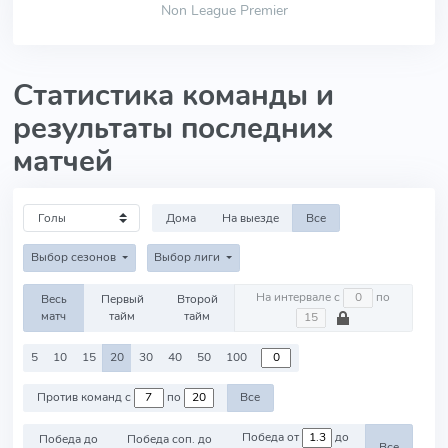
Non League Premier
Статистика команды и
результаты последних
матчей
Дома
На выезде
Все
Выбор сезонов
Выбор лиги
На интервале с
по
Весь
Первый
Второй
матч
тайм
тайм
5
10
15
20
30
40
50
100
Против команд с
по
Все
Победа от
до
Победа до
Победа соп. до
Все