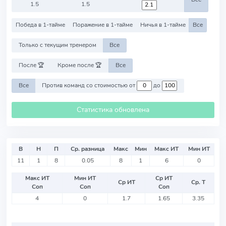
1.5
1.5
Победа в 1-тайме
Поражение в 1-тайме
Ничья в 1-тайме
Все
Только с текущим тренером
Все
После 🏆
Кроме после 🏆
Все
Все
Против команд со стоимостью от
до
Статистика обновлена
В
Н
П
Ср. разница
Макс
Мин
Макс ИТ
Мин ИТ
11
1
8
0.05
8
1
6
0
Макс ИТ
Мин ИТ
Ср ИТ
Ср ИТ
Ср. Т
Соп
Соп
Соп
4
0
1.7
1.65
3.35