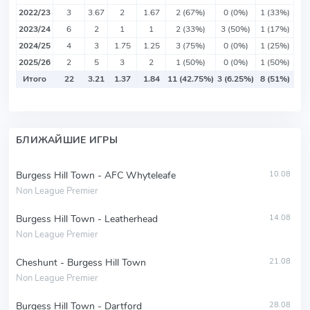
2022/23
3
3.67
2
1.67
2 (67%)
0 (0%)
1 (33%)
2023/24
6
2
1
1
2 (33%)
3 (50%)
1 (17%)
2024/25
4
3
1.75
1.25
3 (75%)
0 (0%)
1 (25%)
2025/26
2
5
3
2
1 (50%)
0 (0%)
1 (50%)
Итого
22
3.21
1.37
1.84
11 (42.75%)
3 (6.25%)
8 (51%)
БЛИЖАЙШИЕ ИГРЫ
Burgess Hill Town - AFC Whyteleafe
10.08
Non League Premier
Burgess Hill Town - Leatherhead
14.08
Non League Premier
Cheshunt - Burgess Hill Town
21.08
Non League Premier
Burgess Hill Town - Dartford
28.08