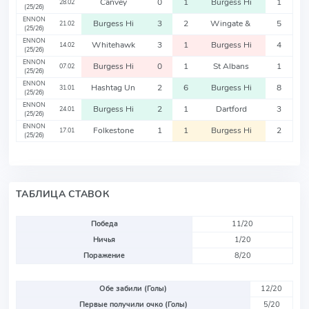
Canvey
0
1
Burgess Hi
1
28.02
(25/26)
ENNON
Burgess Hi
3
2
Wingate &
5
21.02
(25/26)
ENNON
Whitehawk
3
1
Burgess Hi
4
14.02
(25/26)
ENNON
Burgess Hi
0
1
St Albans
1
07.02
(25/26)
ENNON
Hashtag Un
2
6
Burgess Hi
8
31.01
(25/26)
ENNON
Burgess Hi
2
1
Dartford
3
24.01
(25/26)
ENNON
Folkestone
1
1
Burgess Hi
2
17.01
(25/26)
ТАБЛИЦА СТАВОК
Победа
11/20
Ничья
1/20
Поражение
8/20
Обе забили (Голы)
12/20
Первые получили очко (Голы)
5/20