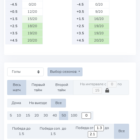
-4.5
0/20
-4.5
0/20
+0.5
12/20
+0.5
9/20
+1.5
15/20
+1.5
16/20
+2.5
18/20
+2.5
19/20
+3.5
19/20
+3.5
19/20
+4.5
20/20
+4.5
20/20
Выбор сезонов
На интервале с
по
Весь
Первый
Второй
матч
тайм
тайм
Дома
На выезде
Все
5
10
15
20
30
40
50
100
Победа от
до
Победа до
Победа соп. до
Все
1.5
1.5