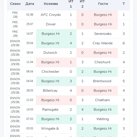
ИТ
ИТ
Сезон
Дата
Хозяева
Гости
Т
1
2
FRIC
AFC Croydo
1
0
Burgess Hi
1
01.08
(26)
FRIC
Dover
1
0
Burgess Hi
1
25.07
(26)
FRIC
Burgess Hi
2
1
Sevenoaks
3
14.07
(26)
ENNON
Burgess Hi
4
2
Cray Wande
6
25.04
(25/26)
ENNON
Dulwich
2
0
Burgess Hi
2
18.04
(25/26)
ENNON
Burgess Hi
1
3
Cheshunt
4
11.04
(25/26)
ENNON
Chichester
0
2
Burgess Hi
2
06.04
(25/26)
ENNON
Burgess Hi
3
2
Brentwood
5
04.04
(25/26)
ENNON
Billericay
4
0
Burgess Hi
4
28.03
(25/26)
ENNON
Burgess Hi
0
3
Chatham
3
21.03
(25/26)
ENNON
Ramsgate
2
4
Burgess Hi
6
14.03
(25/26)
ENNON
Burgess Hi
2
1
Welling
3
07.03
(25/26)
ENNON
Wingate &
1
2
Burgess Hi
3
03.03
(25/26)
ENNON