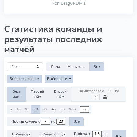
Non League Div 1
Статистика команды и
результаты последних
матчей
Дома
На выезде
Все
Выбор сезонов
Выбор лиги
На интервале с
по
Весь
Первый
Второй
матч
тайм
тайм
5
10
15
20
30
40
50
100
Против команд с
по
Все
Победа от
до
Победа до
Победа соп. до
Все