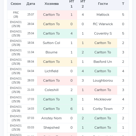
ИТ
ИТ
Сезон
Дата
Хозяева
Гости
Т
1
2
FRIC
Carlton To
1
4
Matlock
5
25.07
(26)
ENGNO1
Carlton To
0
0
RC Warwick
0
28.04
(25/26)
ENGNO1
Carlton To
4
1
Coventry S
5
25.04
(25/26)
ENGNO1
Sutton Col
1
1
Carlton To
2
18.04
(25/26)
ENGNO1
Bourne
1
2
Carlton To
3
11.04
(25/26)
ENGNO1
Carlton To
1
1
Basford Un
2
06.04
(25/26)
ENGNO1
Lichfield
0
4
Carlton To
4
04.04
(25/26)
ENGNO1
Carlton To
0
3
Loughborou
3
28.03
(25/26)
ENGNO1
Coleshill
2
1
Carlton To
3
21.03
(25/26)
ENGNO1
Carlton To
3
1
Mickleover
4
17.03
(25/26)
ENGNO1
Carlton To
6
1
Corby Town
7
14.03
(25/26)
ENGNO1
Anstey Nom
0
2
Carlton To
2
07.03
(25/26)
ENGNO1
Shepshed
0
1
Carlton To
1
03.03
(25/26)
ENGNO1