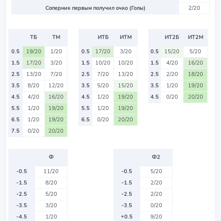
Соперник первым получил очко (Голы)
2/20
ТБ
ТМ
ИТБ
ИТМ
ИТ2Б
ИТ2М
0.5
19/20
1/20
0.5
17/20
3/20
0.5
15/20
5/20
1.5
17/20
3/20
1.5
10/20
10/20
1.5
4/20
16/20
2.5
13/20
7/20
2.5
7/20
13/20
2.5
2/20
18/20
3.5
8/20
12/20
3.5
5/20
15/20
3.5
1/20
19/20
4.5
4/20
16/20
4.5
1/20
19/20
4.5
0/20
20/20
5.5
1/20
19/20
5.5
1/20
19/20
6.5
1/20
19/20
6.5
0/20
20/20
7.5
0/20
20/20
Ф
Ф2
-0.5
11/20
-0.5
5/20
-1.5
8/20
-1.5
2/20
-2.5
5/20
-2.5
2/20
-3.5
3/20
-3.5
0/20
-4.5
1/20
+0.5
9/20