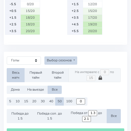
-5.5
0/20
+1.5
12/20
+0.5
15/20
+2.5
15/20
+1.5
18/20
+3.5
17/20
+2.5
18/20
+4.5
19/20
+3.5
20/20
+5.5
20/20
Выбор сезонов
На интервале с
по
Весь
Первый
Второй
матч
тайм
тайм
Дома
На выезде
Все
5
10
15
20
30
40
50
100
Победа от
до
Победа до
Победа соп. до
Все
1.5
1.5