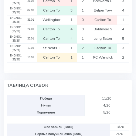
Carlton To
1
2
Bedworth U
3
21.02
(25/26)
ENGNO1
Carlton To
3
1
Belper Tow
4
07.02
(25/26)
ENGNO1
Wellingbor
1
0
Carlton To
1
31.01
(25/26)
ENGNO1
Carlton To
4
0
Boldmere S
4
24.01
(25/26)
ENGNO1
Carlton To
4
1
Long Eaton
5
20.01
(25/26)
ENGNO1
St Neots T
1
2
Carlton To
3
17.01
(25/26)
ENGNO1
Carlton To
1
1
RC Warwick
2
10.01
(25/26)
ТАБЛИЦА СТАВОК
Победа
11/20
Ничья
4/20
Поражение
5/20
Обе забили (Голы)
13/20
Первые получили очко (Голы)
2/20