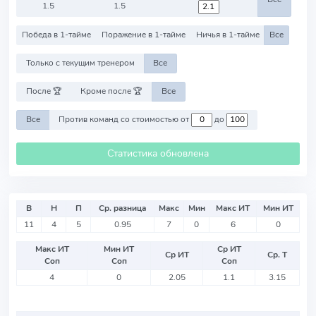
1.5
1.5
Победа в 1-тайме
Поражение в 1-тайме
Ничья в 1-тайме
Все
Только с текущим тренером
Все
После 🏆
Кроме после 🏆
Все
Все
Против команд со стоимостью от
до
Статистика обновлена
В
Н
П
Ср. разница
Макс
Мин
Макс ИТ
Мин ИТ
11
4
5
0.95
7
0
6
0
Макс ИТ
Мин ИТ
Ср ИТ
Ср ИТ
Ср. Т
Соп
Соп
Соп
4
0
2.05
1.1
3.15