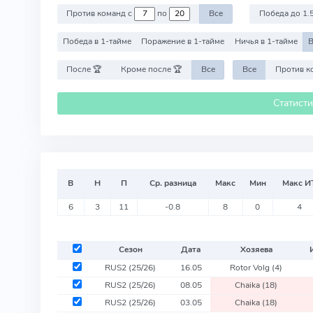
Против команд с
по
Все
Победа до 1.
Победа в 1-тайме
Поражение в 1-тайме
Ничья в 1-тайме
В
После 🏆
Кроме после 🏆
Все
Все
Статист
В
Н
П
Ср. разница
Макс
Мин
Макс И
6
3
11
-0.8
8
0
4
Сезон
Дата
Хозяева
RUS2
(25/26)
16.05
Rotor Volg
(4)
RUS2
(25/26)
08.05
Chaika
(18)
RUS2
(25/26)
03.05
Chaika
(18)