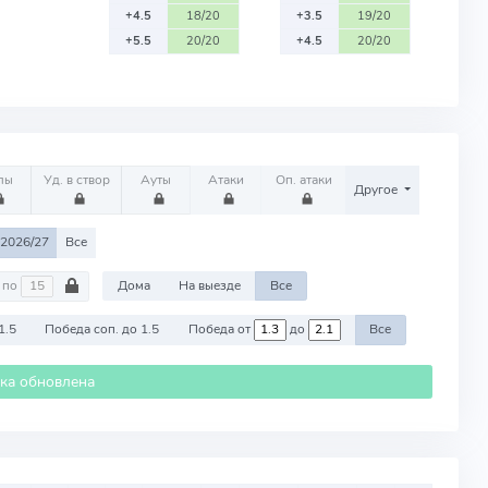
+4.5
18/20
+3.5
19/20
+5.5
20/20
+4.5
20/20
лы
Уд. в створ
Ауты
Атаки
Оп. атаки
Другое
2026/27
Все
по
Дома
На выезде
Все
1.5
Победа соп. до 1.5
Победа от
до
Все
ика обновлена