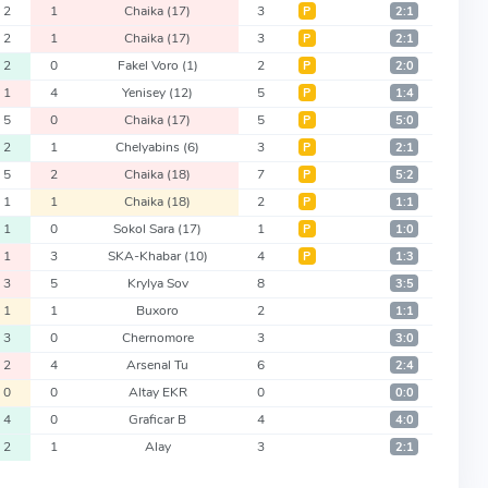
2
1
Chaika
(17)
3
Р
2:1
2
1
Chaika
(17)
3
Р
2:1
2
0
Fakel Voro
(1)
2
Р
2:0
1
4
Yenisey
(12)
5
Р
1:4
5
0
Chaika
(17)
5
Р
5:0
2
1
Chelyabins
(6)
3
Р
2:1
5
2
Chaika
(18)
7
Р
5:2
1
1
Chaika
(18)
2
Р
1:1
1
0
Sokol Sara
(17)
1
Р
1:0
1
3
SKA-Khabar
(10)
4
Р
1:3
3
5
Krylya Sov
8
3:5
1
1
Buxoro
2
1:1
3
0
Chernomore
3
3:0
2
4
Arsenal Tu
6
2:4
0
0
Altay EKR
0
0:0
4
0
Graficar B
4
4:0
2
1
Alay
3
2:1