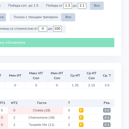
5
Победа соп. до 1.5
Победа от
до
Все
се
Только с текущим тренером
Все
Против команд со стоимостью от
до
ика обновлена
Макс ИТ
Мин ИТ
Ср ИТ
Т
Мин ИТ
Ср ИТ
Ср. Т
Соп
Соп
Соп
0
5
0
1.35
2.15
3.5
ИТ
1
ИТ
2
Гости
Т
Рез.
5
0
Chaika
(18)
5
Р
5:0
0
2
Chernomore
(16)
2
Р
0:2
0
2
Torpedo Mo
(11)
2
Р
0:2