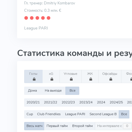
Гл. тренер: Dmitriy Kombarov
Стоимость: 0.3 млн. €
⬤
⬤
⬤
⬤
⬤
League PARI
Статистика команды и рез
Голы
xG
Угловые
ЖК
Офсайды
Фо
Дома
На выезде
Все
2020/21
2021/22
2022/23
2023/24
2024
2024/25
20
Cup
Club Friendlies
League PARI
Second League B
Все
Весь матч
Первый тайм
Второй тайм
На интервале с