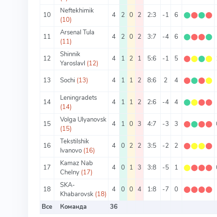
Neftekhimik
10
4
2
0
2
2:3
-1
6
⬤
⬤
⬤
⬤
(10)
Arsenal Tula
11
4
2
0
2
3:7
-4
6
⬤
⬤
⬤
⬤
(11)
Shinnik
12
4
1
2
1
5:6
-1
5
⬤
⬤
⬤
⬤
Yaroslavl
(12)
13
Sochi
(13)
4
1
1
2
8:6
2
4
⬤
⬤
⬤
⬤
Leningradets
14
4
1
1
2
2:6
-4
4
⬤
⬤
⬤
⬤
(14)
Volga Ulyanovsk
15
4
1
0
3
4:7
-3
3
⬤
⬤
⬤
⬤
(15)
Tekstilshik
16
4
0
2
2
3:5
-2
2
⬤
⬤
⬤
⬤
Ivanovo
(16)
Kamaz Nab
17
4
0
1
3
3:8
-5
1
⬤
⬤
⬤
⬤
Chelny
(17)
SKA-
18
4
0
0
4
1:8
-7
0
⬤
⬤
⬤
⬤
Khabarovsk
(18)
Все
Команда
36