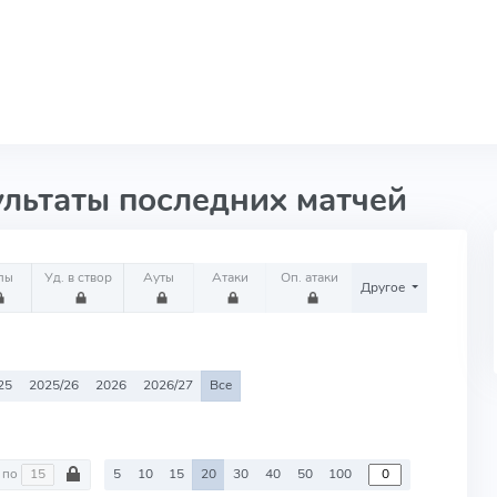
ультаты последних матчей
лы
Уд. в створ
Ауты
Атаки
Оп. атаки
Другое
25
2025/26
2026
2026/27
Все
по
5
10
15
20
30
40
50
100