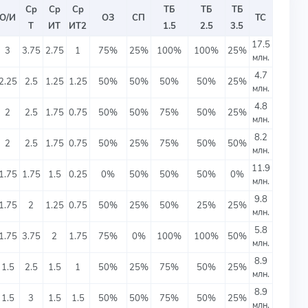
Ср
Ср
Ср
ТБ
ТБ
ТБ
О/И
ОЗ
СП
ТС
Т
ИТ
ИТ2
1.5
2.5
3.5
17.5
3
3.75
2.75
1
75%
25%
100%
100%
25%
млн.
4.7
2.25
2.5
1.25
1.25
50%
50%
50%
50%
25%
млн.
4.8
2
2.5
1.75
0.75
50%
50%
75%
50%
25%
млн.
8.2
2
2.5
1.75
0.75
50%
25%
75%
50%
50%
млн.
11.9
1.75
1.75
1.5
0.25
0%
50%
50%
50%
0%
млн.
9.8
1.75
2
1.25
0.75
50%
25%
50%
25%
25%
млн.
5.8
1.75
3.75
2
1.75
75%
0%
100%
100%
50%
млн.
8.9
1.5
2.5
1.5
1
50%
25%
75%
50%
25%
млн.
8.9
1.5
3
1.5
1.5
50%
50%
75%
50%
25%
млн.