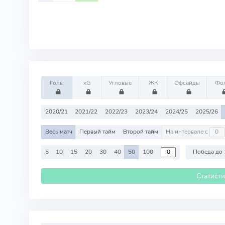
Голы
xG
Угловые
ЖК
Офсайды
Фо
2020/21
2021/22
2022/23
2023/24
2024/25
2025/26
Весь матч
Первый тайм
Второй тайм
На интервале с
5
10
15
20
30
40
50
100
Победа до 
Статист