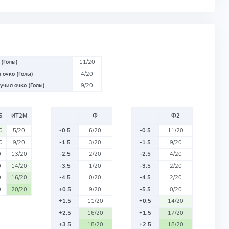
 (Голы)
11/20
 очко (Голы)
4/20
учил очко (Голы)
9/20
Б
ИТ2М
Ф
Ф2
0
5/20
-0.5
6/20
-0.5
11/20
0
9/20
-1.5
3/20
-1.5
9/20
0
13/20
-2.5
2/20
-2.5
4/20
0
14/20
-3.5
1/20
-3.5
2/20
0
16/20
-4.5
0/20
-4.5
2/20
0
20/20
+0.5
9/20
-5.5
0/20
+1.5
11/20
+0.5
14/20
+2.5
16/20
+1.5
17/20
+3.5
18/20
+2.5
18/20