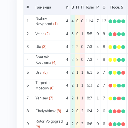
#
Команда
И
В
Н
П
Голы
Р
О
Посл. 5
Nizhny
1
4
4
0
0
11:4
7
12
⬤
⬤
⬤
⬤
Novgorod
(1)
2
Veles
(2)
4
3
0
1
5:5
0
9
⬤
⬤
⬤
⬤
3
Ufa
(3)
4
2
2
0
7:3
4
8
⬤
⬤
⬤
⬤
Spartak
4
4
2
2
0
7:3
4
8
⬤
⬤
⬤
⬤
Kostroma
(4)
5
Ural
(5)
4
2
1
1
6:1
5
7
⬤
⬤
⬤
⬤
Torpedo
6
4
2
1
1
5:3
2
7
⬤
⬤
⬤
⬤
Moscow
(6)
7
Yenisey
(7)
4
2
1
1
8:7
1
7
⬤
⬤
⬤
⬤
8
Chelyabinsk
(8)
4
2
0
2
6:4
2
6
⬤
⬤
⬤
⬤
Rotor Volgograd
9
4
2
0
2
6:6
0
6
⬤
⬤
⬤
⬤
(9)