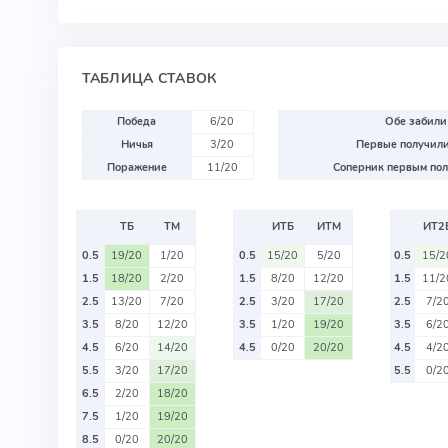
ТАБЛИЦА СТАВОК
Победа
6/20
Обе забили
Ничья
3/20
Первые получили
Поражение
11/20
Соперник первым пол
ТБ
ТМ
ИТБ
ИТМ
ИТ2
0.5
19/20
1/20
0.5
15/20
5/20
0.5
15/2
1.5
18/20
2/20
1.5
8/20
12/20
1.5
11/2
2.5
13/20
7/20
2.5
3/20
17/20
2.5
7/2
3.5
8/20
12/20
3.5
1/20
19/20
3.5
6/2
4.5
6/20
14/20
4.5
0/20
20/20
4.5
4/2
5.5
3/20
17/20
5.5
0/2
6.5
2/20
18/20
7.5
1/20
19/20
8.5
0/20
20/20