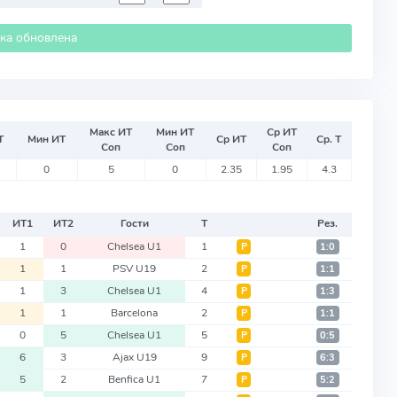
ика обновлена
Макс ИТ
Мин ИТ
Ср ИТ
Т
Мин ИТ
Ср ИТ
Ср. Т
Соп
Соп
Соп
0
5
0
2.35
1.95
4.3
ИТ
1
ИТ
2
Гости
Т
Рез.
1
0
Chelsea U1
1
Р
1:0
1
1
PSV U19
2
Р
1:1
1
3
Chelsea U1
4
Р
1:3
1
1
Barcelona
2
Р
1:1
0
5
Chelsea U1
5
Р
0:5
6
3
Ajax U19
9
Р
6:3
5
2
Benfica U1
7
Р
5:2