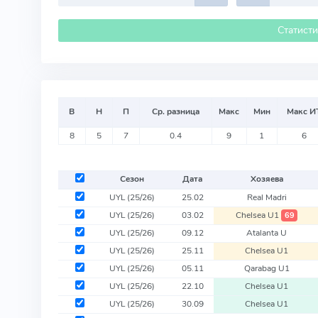
Статист
В
Н
П
Ср. разница
Макс
Мин
Макс И
8
5
7
0.4
9
1
6
Сезон
Дата
Хозяева
UYL
(25/26)
25.02
Real Madri
UYL
(25/26)
03.02
Chelsea U1
69
UYL
(25/26)
09.12
Atalanta U
UYL
(25/26)
25.11
Chelsea U1
UYL
(25/26)
05.11
Qarabag U1
UYL
(25/26)
22.10
Chelsea U1
UYL
(25/26)
30.09
Chelsea U1