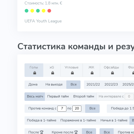
Стоимость: 1.8 млн. €
⬤
⬤
⬤
⬤
⬤
UEFA Youth League
Статистика команды и рез
Голы
xG
Угловые
ЖК
Офсайды
Фо
Дома
На выезде
Все
2021/22
2022/23
2025/2
Весь матч
Первый тайм
Второй тайм
На интервале с
Против команд с
по
Все
Победа до 1.
Победа в 1-тайме
Поражение в 1-тайме
Ничья в 1-тайме
В
После 🏆
Кроме после 🏆
Все
Все