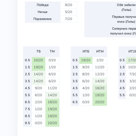
Победа
8/20
Обе забили
(Голы)
Ничья
5/20
Первые получ
Поражение
7/20
очко (Голы)
Соперник пер
получил очко (Г
ТБ
ТМ
ИТБ
ИТМ
ИТ2
0.5
20/20
0/20
0.5
19/20
1/20
0.5
17/2
1.5
19/20
1/20
1.5
9/20
11/20
1.5
10/2
2.5
14/20
6/20
2.5
8/20
12/20
2.5
7/2
3.5
14/20
6/20
3.5
6/20
14/20
3.5
3/2
4.5
9/20
11/20
4.5
4/20
16/20
4.5
2/2
5.5
6/20
14/20
5.5
1/20
19/20
5.5
0/2
6.5
2/20
18/20
6.5
0/20
20/20
7.5
1/20
19/20
8.5
1/20
19/20
9.5
0/20
20/20