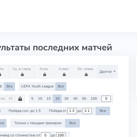
ультаты последних матчей
лы
Уд. в створ
Ауты
Атаки
Оп. атаки
Другое
6
Все
UEFA Youth League
Все
по
5
10
15
20
30
40
50
100
5
Победа соп. до 1.5
Победа от
до
Все
се
Только с текущим тренером
Все
Против команд со стоимостью от
до