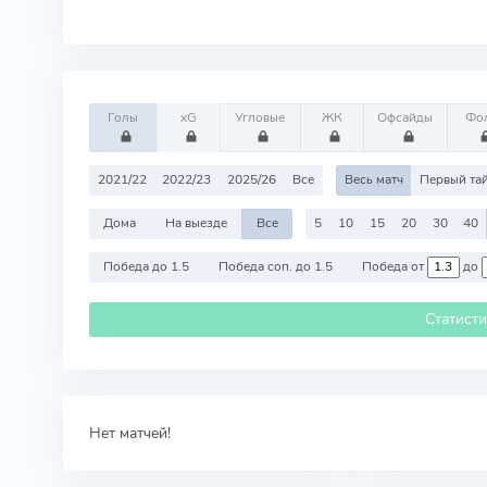
Голы
xG
Угловые
ЖК
Офсайды
Фо
2021/22
2022/23
2025/26
Все
Весь матч
Первый та
Дома
На выезде
Все
5
10
15
20
30
40
Победа до 1.5
Победа соп. до 1.5
Победа от
до
Статист
Нет матчей!