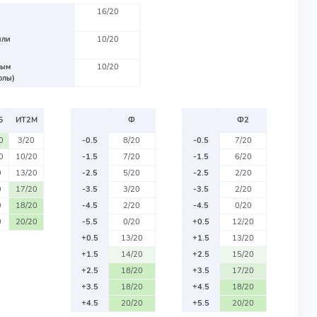
16/20
или
10/20
вым
10/20
олы)
Б
ИТ2М
Ф
Ф2
0
3/20
-0.5
8/20
-0.5
7/20
0
10/20
-1.5
7/20
-1.5
6/20
0
13/20
-2.5
5/20
-2.5
2/20
0
17/20
-3.5
3/20
-3.5
2/20
0
18/20
-4.5
2/20
-4.5
0/20
0
20/20
-5.5
0/20
+0.5
12/20
+0.5
13/20
+1.5
13/20
+1.5
14/20
+2.5
15/20
+2.5
18/20
+3.5
17/20
+3.5
18/20
+4.5
18/20
+4.5
20/20
+5.5
20/20