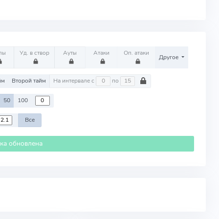
лы
Уд. в створ
Ауты
Атаки
Оп. атаки
Другое
йм
Второй тайм
На интервале с
по
50
100
Все
ика обновлена