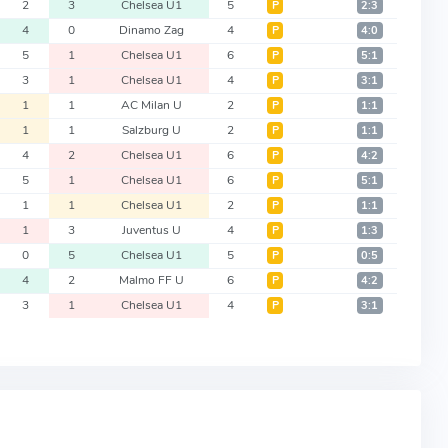
2
3
Chelsea U1
5
Р
2:3
4
0
Dinamo Zag
4
Р
4:0
5
1
Chelsea U1
6
Р
5:1
3
1
Chelsea U1
4
Р
3:1
1
1
AC Milan U
2
Р
1:1
1
1
Salzburg U
2
Р
1:1
4
2
Chelsea U1
6
Р
4:2
5
1
Chelsea U1
6
Р
5:1
1
1
Chelsea U1
2
Р
1:1
1
3
Juventus U
4
Р
1:3
0
5
Chelsea U1
5
Р
0:5
4
2
Malmo FF U
6
Р
4:2
3
1
Chelsea U1
4
Р
3:1