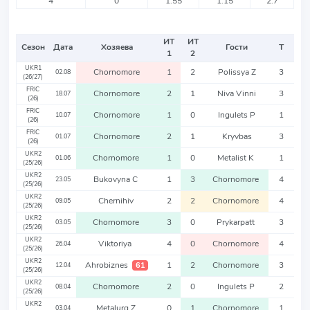
4
0
1.55
1.15
2.7
ИТ
ИТ
Сезон
Дата
Хозяева
Гости
Т
1
2
UKR1
Chornomore
1
2
Polissya Z
3
02.08
(26/27)
FRIC
Chornomore
2
1
Niva Vinni
3
18.07
(26)
FRIC
Chornomore
1
0
Ingulets P
1
10.07
(26)
FRIC
Chornomore
2
1
Kryvbas
3
01.07
(26)
UKR2
Chornomore
1
0
Metalist K
1
01.06
(25/26)
UKR2
Bukovyna C
1
3
Chornomore
4
23.05
(25/26)
UKR2
Chernihiv
2
2
Chornomore
4
09.05
(25/26)
UKR2
Chornomore
3
0
Prykarpatt
3
03.05
(25/26)
UKR2
Viktoriya
4
0
Chornomore
4
26.04
(25/26)
UKR2
Ahrobiznes
1
2
Chornomore
3
61
12.04
(25/26)
UKR2
Chornomore
2
0
Ingulets P
2
08.04
(25/26)
UKR2
Metalurg Z
0
1
Chornomore
1
03.04