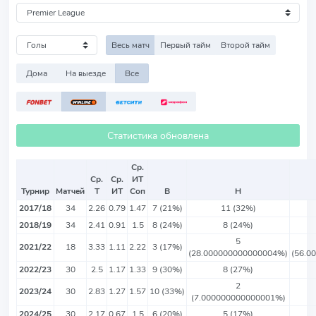
Весь матч
Первый тайм
Второй тайм
Дома
На выезде
Все
Статистика обновлена
Ср.
Ср.
Ср.
ИТ
Турнир
Матчей
Т
ИТ
Соп
В
Н
2017/18
34
2.26
0.79
1.47
7 (21%)
11 (32%)
2018/19
34
2.41
0.91
1.5
8 (24%)
8 (24%)
5
2021/22
18
3.33
1.11
2.22
3 (17%)
(28.000000000000004%)
(56.0
2022/23
30
2.5
1.17
1.33
9 (30%)
8 (27%)
2
2023/24
30
2.83
1.27
1.57
10 (33%)
(7.000000000000001%)
2024/25
30
2.17
0.67
1.5
6 (20%)
5 (17%)