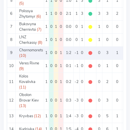
5
1
1
0
0
1:0
1
3
⬤
3
1
1
0
(5)
Polissya
6
1
1
0
0
2:1
1
3
⬤
3
3
2
1
Zhytomyr
(6)
Bukovyna
7
1
0
1
0
0:0
0
1
⬤
1
0
0
0
Chernivtsi
(7)
LNZ
8
1
0
1
0
0:0
0
1
⬤
1
0
0
0
Cherkassy
(8)
Chornomorets
9
1
0
0
1
1:2
-1
0
⬤
0
3
1
2
(10)
Veres Rivne
10
1
0
0
1
0:1
-1
0
⬤
0
1
0
1
(9)
Kolos
11
Kovalivka
1
0
0
1
0:2
-2
0
⬤
0
2
0
2
(11)
Obolon
12
Brovar Kiev
1
0
0
1
0:3
-3
0
⬤
0
3
0
3
(13)
13
Kryvbas
(12)
1
0
0
1
1:4
-3
0
⬤
0
5
1
4
14
Kudrivka
(14)
1
0
0
1
1:5
-4
0
⬤
0
6
1
5