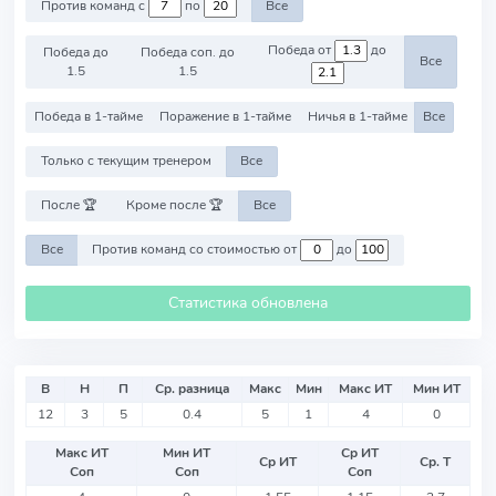
Против команд с
по
Все
Победа от
до
Победа до
Победа соп. до
Все
1.5
1.5
Победа в 1-тайме
Поражение в 1-тайме
Ничья в 1-тайме
Все
Только с текущим тренером
Все
После 🏆
Кроме после 🏆
Все
Все
Против команд со стоимостью от
до
Статистика обновлена
В
Н
П
Ср. разница
Макс
Мин
Макс ИТ
Мин ИТ
12
3
5
0.4
5
1
4
0
Макс ИТ
Мин ИТ
Ср ИТ
Ср ИТ
Ср. Т
Соп
Соп
Соп