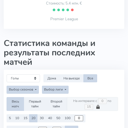
Стоимость: 5.4 млн. €
⬤
⬤
⬤
⬤
⬤
Premier League
Статистика команды и
результаты последних
матчей
Дома
На выезде
Все
Выбор сезонов
Выбор лиги
На интервале с
по
Весь
Первый
Второй
матч
тайм
тайм
5
10
15
20
30
40
50
100