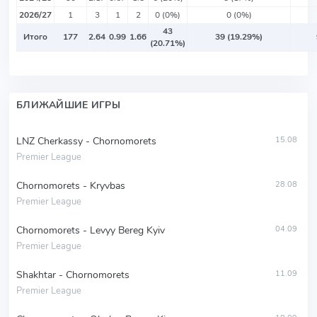
2026/27
1
3
1
2
0 (0%)
0 (0%)
43
Итого
177
2.64
0.99
1.66
39 (19.29%)
(20.71%)
БЛИЖАЙШИЕ ИГРЫ
LNZ Cherkassy - Chornomorets
15.08
Premier League
Chornomorets - Kryvbas
28.08
Premier League
Chornomorets - Levyy Bereg Kyiv
04.09
Premier League
Shakhtar - Chornomorets
11.09
Premier League