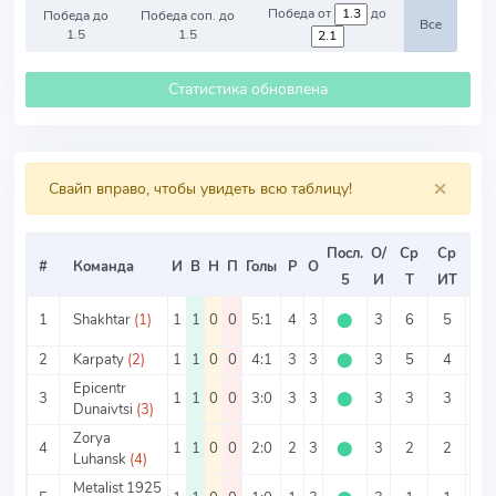
Победа от
до
Победа до
Победа соп. до
Все
1.5
1.5
Статистика обновлена
×
Свайп вправо, чтобы увидеть всю таблицу!
Посл.
О/
Ср
Ср
Ср
#
Команда
И
В
Н
П
Голы
Р
О
5
И
Т
ИТ
ИТ
1
Shakhtar
(1)
1
1
0
0
5:1
4
3
⬤
3
6
5
1
2
Karpaty
(2)
1
1
0
0
4:1
3
3
⬤
3
5
4
1
Epicentr
3
1
1
0
0
3:0
3
3
⬤
3
3
3
0
Dunaivtsi
(3)
Zorya
4
1
1
0
0
2:0
2
3
⬤
3
2
2
0
Luhansk
(4)
Metalist 1925