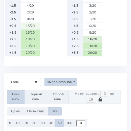
-1.5
4/20
-1.5
2/20
-2.5
2/20
-2.5
2/20
-3.5
0/20
-3.5
1/20
+0.5
15/20
-4.5
0/20
+1.5
18/20
+0.5
8/20
+2.5
18/20
+1.5
16/20
+3.5
19/20
+2.5
18/20
+4.5
20/20
+3.5
20/20
Выбор сезонов
На интервале с
по
Весь
Первый
Второй
матч
тайм
тайм
Дома
На выезде
Все
5
10
15
20
30
40
50
100