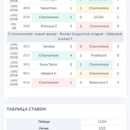
(25/26)
UKR2
Yarud Mari
1
1
Chornomore
2
28.03
(25/26)
UKR2
Chornomore
1
0
UCSA
1
21.03
(25/26)
FRIC
Polissya Z
3
2
Chornomore
5
23.02
(26)
❗️ Chornomorets: новый тренер - Roman Grygorchuk
(старый - Oleksandr
Kucher)
❗️
UKR2
Vorskla
3
0
Chornomore
3
29.11
(25/26)
UKR2
Chornomore
4
1
Podillya K
5
22.11
(25/26)
UKR2
Nyva Terno
0
1
Chornomore
1
16.11
(25/26)
UKR2
Metalist K
1
1
Chornomore
2
08.11
(25/26)
UKR2
Chornomore
1
2
Bukovyna C
3
02.11
(25/26)
ТАБЛИЦА СТАВОК
Победа
12/20
Ничья
3/20