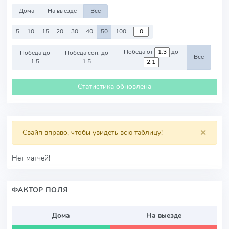
Дома
На выезде
Все
5
10
15
20
30
40
50
100
Победа от
до
Победа до
Победа соп. до
Все
1.5
1.5
Статистика обновлена
×
Свайп вправо, чтобы увидеть всю таблицу!
Нет матчей!
ФАКТОР ПОЛЯ
Дома
На выезде