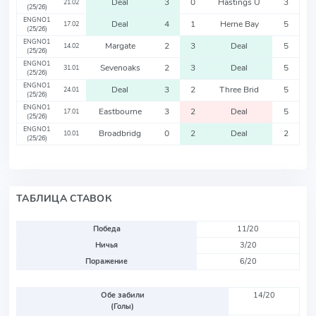
Deal
3
0
Hastings U
3
21.02
(25/26)
ENGNO1
Deal
4
1
Herne Bay
5
17.02
(25/26)
ENGNO1
Margate
2
3
Deal
5
14.02
(25/26)
ENGNO1
Sevenoaks
2
3
Deal
5
31.01
(25/26)
ENGNO1
Deal
3
2
Three Brid
5
24.01
(25/26)
ENGNO1
Eastbourne
3
2
Deal
5
17.01
(25/26)
ENGNO1
Broadbridg
0
2
Deal
2
10.01
(25/26)
ТАБЛИЦА СТАВОК
Победа
11/20
Ничья
3/20
Поражение
6/20
Обе забили
14/20
(Голы)