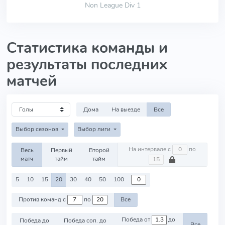
Non League Div 1
Статистика команды и
результаты последних
матчей
Дома
На выезде
Все
Выбор сезонов
Выбор лиги
На интервале с
по
Весь
Первый
Второй
матч
тайм
тайм
5
10
15
20
30
40
50
100
Против команд с
по
Все
Победа от
до
Победа до
Победа соп. до
Все