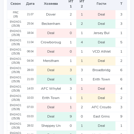
ИТ
ИТ
Сезон
Дата
Хозяева
Гости
Т
1
2
FRIC
Dover
2
1
Deal
3
21.07
(26)
ENGNO1
Beckenham
1
2
Deal
3
25.04
(25/26)
ENGNO1
Deal
0
1
Jersey Bul
1
18.04
(25/26)
ENGNO1
Crowboroug
1
4
Deal
5
11.04
(25/26)
ENGNO1
Deal
0
1
VCD Athlet
1
06.04
(25/26)
ENGNO1
Merstham
1
1
Deal
2
04.04
(25/26)
ENGNO1
Deal
3
3
Broadbridg
6
28.03
(25/26)
ENGNO1
Deal
5
1
Erith Town
6
21.03
(25/26)
ENGNO1
AFC Whytel
3
1
Deal
4
14.03
(25/26)
ENGNO1
Erith Town
1
1
Deal
2
10.03
(25/26)
ENGNO1
Deal
1
2
AFC Croydo
3
07.03
(25/26)
ENGNO1
Deal
9
0
East Grins
9
03.03
(25/26)
ENGNO1
Sheppey Un
0
1
Deal
1
28.02
(25/26)
ENGNO1