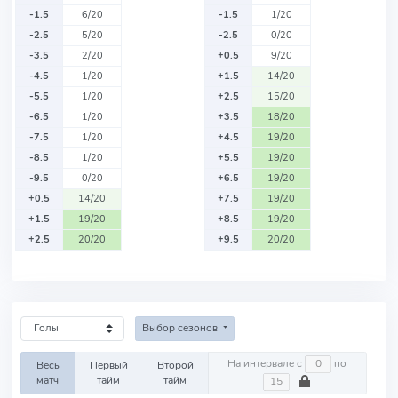
-1.5
6/20
-1.5
1/20
-2.5
5/20
-2.5
0/20
-3.5
2/20
+0.5
9/20
-4.5
1/20
+1.5
14/20
-5.5
1/20
+2.5
15/20
-6.5
1/20
+3.5
18/20
-7.5
1/20
+4.5
19/20
-8.5
1/20
+5.5
19/20
-9.5
0/20
+6.5
19/20
+0.5
14/20
+7.5
19/20
+1.5
19/20
+8.5
19/20
+2.5
20/20
+9.5
20/20
Выбор сезонов
На интервале с
по
Весь
Первый
Второй
матч
тайм
тайм