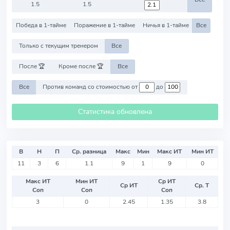
1.5
1.5
Победа в 1-тайме
Поражение в 1-тайме
Ничья в 1-тайме
Все
Только с текущим тренером
Все
После 🏆
Кроме после 🏆
Все
Все
Против команд со стоимостью от
до
Статистика обновлена
В
Н
П
Ср. разница
Макс
Мин
Макс ИТ
Мин ИТ
11
3
6
1.1
9
1
9
0
Макс ИТ
Мин ИТ
Ср ИТ
Ср ИТ
Ср. Т
Соп
Соп
Соп
3
0
2.45
1.35
3.8