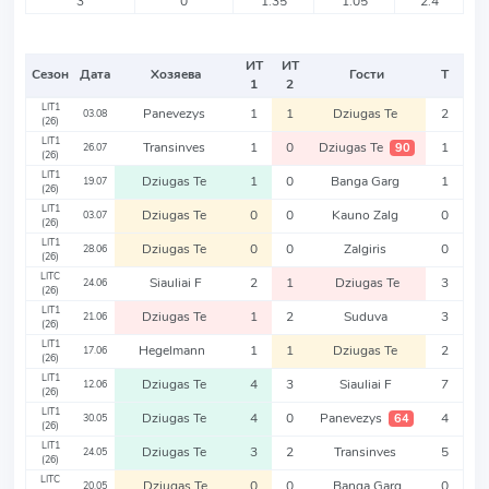
3
0
1.35
1.05
2.4
ИТ
ИТ
Сезон
Дата
Хозяева
Гости
Т
1
2
LIT1
Panevezys
1
1
Dziugas Te
2
03.08
(26)
LIT1
Transinves
1
0
Dziugas Te
1
90
26.07
(26)
LIT1
Dziugas Te
1
0
Banga Garg
1
19.07
(26)
LIT1
Dziugas Te
0
0
Kauno Zalg
0
03.07
(26)
LIT1
Dziugas Te
0
0
Zalgiris
0
28.06
(26)
LITC
Siauliai F
2
1
Dziugas Te
3
24.06
(26)
LIT1
Dziugas Te
1
2
Suduva
3
21.06
(26)
LIT1
Hegelmann
1
1
Dziugas Te
2
17.06
(26)
LIT1
Dziugas Te
4
3
Siauliai F
7
12.06
(26)
LIT1
Dziugas Te
4
0
Panevezys
4
64
30.05
(26)
LIT1
Dziugas Te
3
2
Transinves
5
24.05
(26)
LITC
Dziugas Te
0
0
Banga Garg
0
20.05