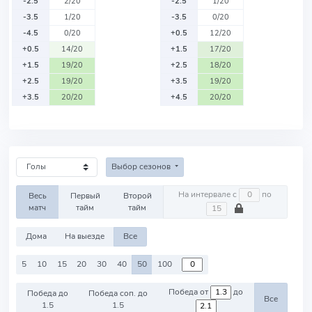
-2.5
2/20
-2.5
1/20
-3.5
1/20
-3.5
0/20
-4.5
0/20
+0.5
12/20
+0.5
14/20
+1.5
17/20
+1.5
19/20
+2.5
18/20
+2.5
19/20
+3.5
19/20
+3.5
20/20
+4.5
20/20
Выбор сезонов
На интервале с
по
Весь
Первый
Второй
матч
тайм
тайм
Дома
На выезде
Все
5
10
15
20
30
40
50
100
Победа от
до
Победа до
Победа соп. до
Все
1.5
1.5