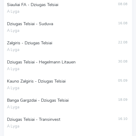
Siauliai FA - Dziugas Telsiai
08.08
A Lyga
Dziugas Telsiai - Suduva
16.08
A Lyga
Zalgiris - Dziugas Telsiai
22.08
A Lyga
Dziugas Telsiai - Hegelmann Litauen
30.08
A Lyga
Kauno Zalgiris - Dziugas Telsiai
05.09
A Lyga
Banga Gargzdai - Dziugas Telsiai
18.09
A Lyga
Dziugas Telsiai - Transinvest
16.10
A Lyga