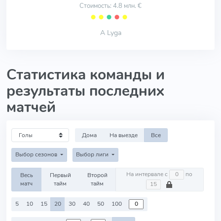
Стоимость: 4.8 млн. €
⬤
⬤
⬤
⬤
⬤
A Lyga
Статистика команды и
результаты последних
матчей
Дома
На выезде
Все
Выбор сезонов
Выбор лиги
На интервале с
по
Весь
Первый
Второй
матч
тайм
тайм
5
10
15
20
30
40
50
100