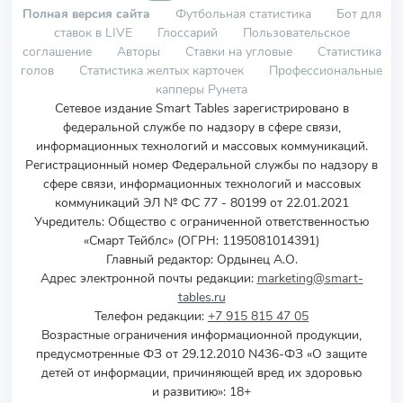
Полная версия сайта
Футбольная статистика
Бот для
ставок в LIVE
Глоссарий
Пользовательское
соглашение
Авторы
Ставки на угловые
Статистика
голов
Статистика желтых карточек
Профессиональные
капперы Рунета
Сетевое издание Smart Tables зарегистрировано в
федеральной службе по надзору в сфере связи,
информационных технологий и массовых коммуникаций.
Регистрационный номер Федеральной службы по надзору в
сфере связи, информационных технологий и массовых
коммуникаций ЭЛ № ФС 77 - 80199 от 22.01.2021
Учредитель
:
Общество с ограниченной ответственностью
«Смарт Тейблс» (ОГРН: 1195081014391)
Главный редактор: Ордынец А.О.
Адрес электронной почты редакции:
marketing@smart-
tables.ru
Телефон редакции:
+7 915 815 47 05
Возрастные ограничения информационной продукции,
предусмотренные ФЗ от 29.12.2010 N436-ФЗ «О защите
детей от информации, причиняющей вред их здоровью
и развитию»: 18+