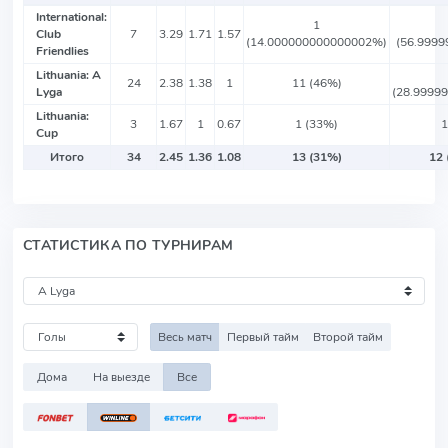
International:
1
Club
7
3.29
1.71
1.57
(14.000000000000002%)
(56.999
Friendlies
Lithuania: A
24
2.38
1.38
1
11 (46%)
Lyga
(28.9999
Lithuania:
3
1.67
1
0.67
1 (33%)
1
Cup
Итого
34
2.45
1.36
1.08
13 (31%)
12 
СТАТИСТИКА ПО ТУРНИРАМ
Весь матч
Первый тайм
Второй тайм
Дома
На выезде
Все