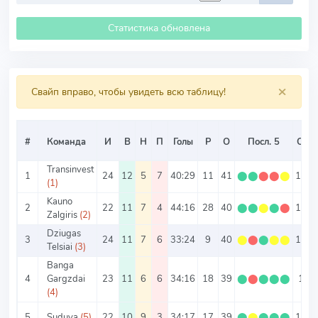
Статистика обновлена
×
Свайп вправо, чтобы увидеть всю таблицу!
#
Команда
И
В
Н
П
Голы
Р
О
Посл. 5
О/И
Transinvest
1
24
12
5
7
40:29
11
41
⬤
⬤
⬤
⬤
⬤
1.71
(1)
Kauno
2
22
11
7
4
44:16
28
40
⬤
⬤
⬤
⬤
⬤
1.82
Zalgiris
(2)
Dziugas
3
24
11
7
6
33:24
9
40
⬤
⬤
⬤
⬤
⬤
1.67
Telsiai
(3)
Banga
4
Gargzdai
23
11
6
6
34:16
18
39
⬤
⬤
⬤
⬤
⬤
1.7
(4)
5
Suduva
(5)
22
10
9
3
34:17
17
39
⬤
⬤
⬤
⬤
⬤
1.77