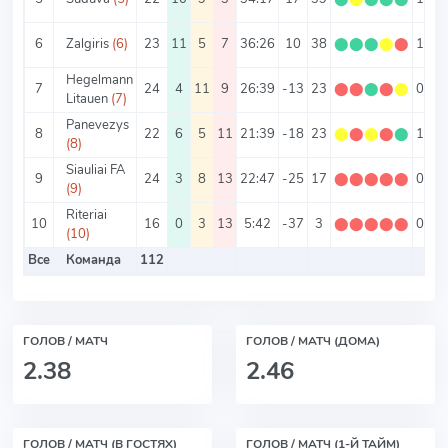
6
Zalgiris
(6)
23
11
5
7
36:26
10
38
⬤
⬤
⬤
⬤
⬤
1.65
Hegelmann
7
24
4
11
9
26:39
-13
23
⬤
⬤
⬤
⬤
⬤
0.96
Litauen
(7)
Panevezys
8
22
6
5
11
21:39
-18
23
⬤
⬤
⬤
⬤
⬤
1.05
(8)
Siauliai FA
9
24
3
8
13
22:47
-25
17
⬤
⬤
⬤
⬤
⬤
0.71
(9)
Riteriai
10
16
0
3
13
5:42
-37
3
⬤
⬤
⬤
⬤
⬤
0.19
(10)
Все
Команда
112
ГОЛОВ / МАТЧ
ГОЛОВ / МАТЧ (ДОМА)
2.38
2.46
ГОЛОВ / МАТЧ (В ГОСТЯХ)
ГОЛОВ / МАТЧ (1-Й ТАЙМ)