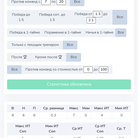
Против команд с
по
Все
Победа от
до
Победа до
Победа соп. до
Все
1.5
1.5
Победа в 1-тайме
Поражение в 1-тайме
Ничья в 1-тайме
Все
Только с текущим тренером
Все
После 🏆
Кроме после 🏆
Все
Все
Против команд со стоимостью от
до
Статистика обновлена
В
Н
П
Ср. разница
Макс
Мин
Макс ИТ
Мин ИТ
8
6
6
0.3
7
0
4
0
Макс ИТ
Мин ИТ
Ср ИТ
Ср ИТ
Ср. Т
Соп
Соп
Соп