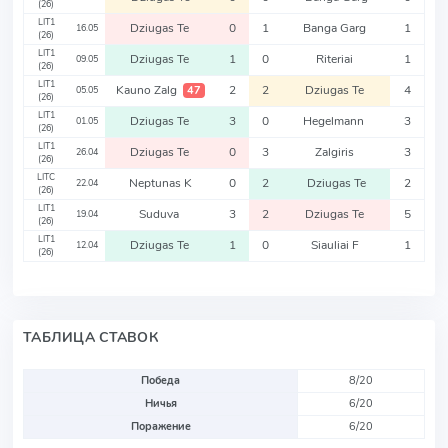
(26)
LIT1
Dziugas Te
0
1
Banga Garg
1
16.05
(26)
LIT1
Dziugas Te
1
0
Riteriai
1
09.05
(26)
LIT1
Kauno Zalg
2
2
Dziugas Te
4
47
05.05
(26)
LIT1
Dziugas Te
3
0
Hegelmann
3
01.05
(26)
LIT1
Dziugas Te
0
3
Zalgiris
3
26.04
(26)
LITC
Neptunas K
0
2
Dziugas Te
2
22.04
(26)
LIT1
Suduva
3
2
Dziugas Te
5
19.04
(26)
LIT1
Dziugas Te
1
0
Siauliai F
1
12.04
(26)
ТАБЛИЦА СТАВОК
Победа
8/20
Ничья
6/20
Поражение
6/20