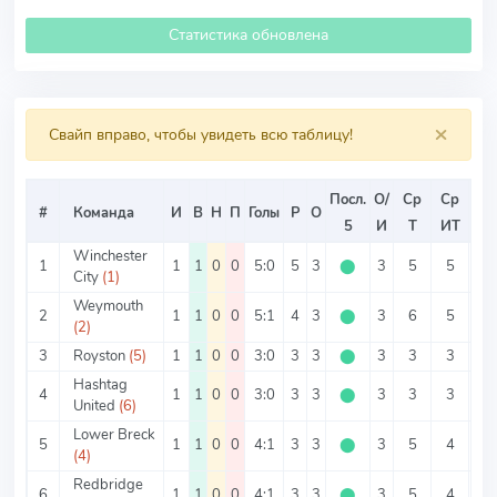
Статистика обновлена
×
Свайп вправо, чтобы увидеть всю таблицу!
Посл.
О/
Ср
Ср
Ср
#
Команда
И
В
Н
П
Голы
Р
О
5
И
Т
ИТ
ИТ
Winchester
1
1
1
0
0
5:0
5
3
⬤
3
5
5
0
City
(1)
Weymouth
2
1
1
0
0
5:1
4
3
⬤
3
6
5
1
(2)
3
Royston
(5)
1
1
0
0
3:0
3
3
⬤
3
3
3
0
Hashtag
4
1
1
0
0
3:0
3
3
⬤
3
3
3
0
United
(6)
Lower Breck
5
1
1
0
0
4:1
3
3
⬤
3
5
4
1
(4)
Redbridge
6
1
1
0
0
4:1
3
3
⬤
3
5
4
1