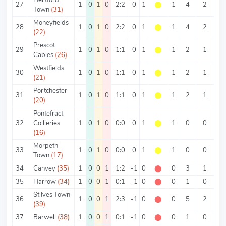
27
1
0
1
0
2:2
0
1
⬤
1
4
2
2
Town
(31)
Moneyfields
28
1
0
1
0
2:2
0
1
⬤
1
4
2
2
(22)
Prescot
29
1
0
1
0
1:1
0
1
⬤
1
2
1
1
Cables
(26)
Westfields
30
1
0
1
0
1:1
0
1
⬤
1
2
1
1
(21)
Portchester
31
1
0
1
0
1:1
0
1
⬤
1
2
1
1
(20)
Pontefract
32
Collieries
1
0
1
0
0:0
0
1
⬤
1
0
0
0
(16)
Morpeth
33
1
0
1
0
0:0
0
1
⬤
1
0
0
0
Town
(17)
34
Canvey
(35)
1
0
0
1
1:2
-1
0
⬤
0
3
1
2
35
Harrow
(34)
1
0
0
1
0:1
-1
0
⬤
0
1
0
1
St Ives Town
36
1
0
0
1
2:3
-1
0
⬤
0
5
2
3
(39)
37
Barwell
(38)
1
0
0
1
0:1
-1
0
⬤
0
1
0
1