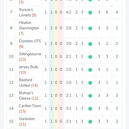
(3)
Runcorn
7
1
1
0
0
4:2
2
3
⬤
3
6
4
2
Linnets
(9)
Heaton
8
Stannington
1
1
0
0
2:0
2
3
⬤
3
2
2
0
(7)
Dunston UTS
9
1
1
0
0
2:0
2
3
⬤
3
2
2
0
(8)
Sittingbourne
10
1
1
0
0
2:1
1
3
⬤
3
3
2
1
(13)
Jersey Bulls
11
1
1
0
0
1:0
1
3
⬤
3
1
1
0
(10)
Basford
12
1
1
0
0
1:0
1
3
⬤
3
1
1
0
United
(14)
Bishop's
13
1
1
0
0
2:1
1
3
⬤
3
3
2
1
Cleeve
(12)
Carlton Town
14
1
1
0
0
3:2
1
3
⬤
3
5
3
2
(15)
Gorleston
15
1
1
0
0
2:1
1
3
⬤
3
3
2
1
(11)