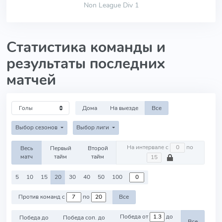
Non League Div 1
Статистика команды и
результаты последних
матчей
Дома
На выезде
Все
Выбор сезонов
Выбор лиги
На интервале с
по
Весь
Первый
Второй
матч
тайм
тайм
5
10
15
20
30
40
50
100
Против команд с
по
Все
Победа от
до
Победа до
Победа соп. до
Все