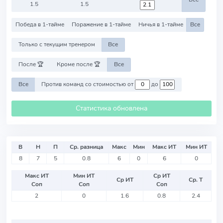
1.5
1.5
Победа в 1-тайме
Поражение в 1-тайме
Ничья в 1-тайме
Все
Только с текущим тренером
Все
После 🏆
Кроме после 🏆
Все
Все
Против команд со стоимостью от
до
Статистика обновлена
В
Н
П
Ср. разница
Макс
Мин
Макс ИТ
Мин ИТ
8
7
5
0.8
6
0
6
0
Макс ИТ
Мин ИТ
Ср ИТ
Ср ИТ
Ср. Т
Соп
Соп
Соп
2
0
1.6
0.8
2.4