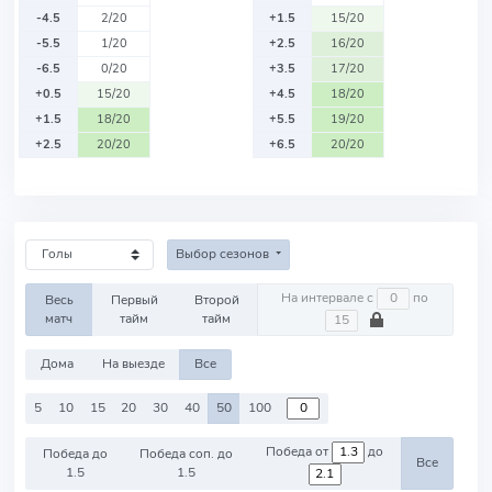
-4.5
2/20
+1.5
15/20
-5.5
1/20
+2.5
16/20
-6.5
0/20
+3.5
17/20
+0.5
15/20
+4.5
18/20
+1.5
18/20
+5.5
19/20
+2.5
20/20
+6.5
20/20
Выбор сезонов
На интервале с
по
Весь
Первый
Второй
матч
тайм
тайм
Дома
На выезде
Все
5
10
15
20
30
40
50
100
Победа от
до
Победа до
Победа соп. до
Все
1.5
1.5