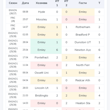
ИТ
ИТ
Сезон
Дата
Хозяева
Гости
Т
1
2
ENNON
Hyde
0
0
Emley
0
08.08
(26/27)
FRIC
Mossley
1
0
Emley
1
25.07
(26)
FRIC
Emley
1
1
Rotherham
2
14.07
(26)
ENGNO1
Emley
0
0
Bradford P
0
02.05
(25/26)
ENGNO1
Emley
1
0
Dunston UT
1
28.04
(25/26)
ENGNO1
Emley
6
0
Newton Ayc
6
25.04
(25/26)
ENGNO1
Pontefract
2
2
Emley
4
17.04
(25/26)
ENGNO1
Emley
0
2
North Ferr
2
11.04
(25/26)
ENGNO1
Ossett Uni
1
1
Emley
2
06.04
(25/26)
ENGNO1
Emley
0
0
Redcar Ath
0
04.04
(25/26)
ENGNO1
Lincoln Ut
1
0
Emley
1
28.03
(25/26)
ENGNO1
Bridlingto
2
2
Emley
4
21.03
(25/26)
ENGNO1
Emley
0
2
Heaton Sta
2
14.03
(25/26)
ENGNO1