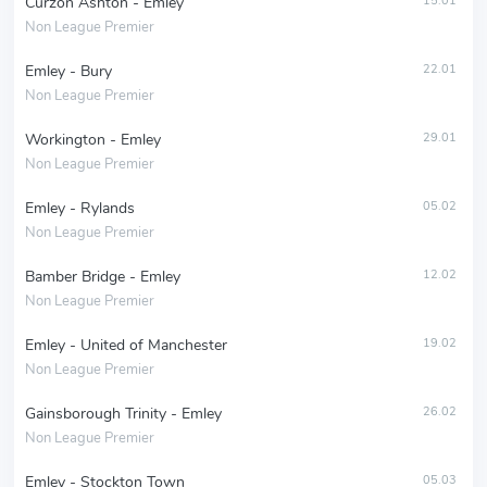
Curzon Ashton - Emley
15.01
Non League Premier
Emley - Bury
22.01
Non League Premier
Workington - Emley
29.01
Non League Premier
Emley - Rylands
05.02
Non League Premier
Bamber Bridge - Emley
12.02
Non League Premier
Emley - United of Manchester
19.02
Non League Premier
Gainsborough Trinity - Emley
26.02
Non League Premier
Emley - Stockton Town
05.03