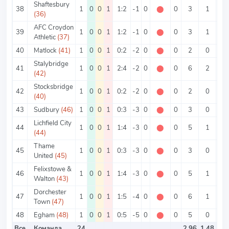
Shaftesbury
38
1
0
0
1
1:2
-1
0
⬤
0
3
1
2
(36)
AFC Croydon
39
1
0
0
1
1:2
-1
0
⬤
0
3
1
2
Athletic
(37)
40
Matlock
(41)
1
0
0
1
0:2
-2
0
⬤
0
2
0
2
Stalybridge
41
1
0
0
1
2:4
-2
0
⬤
0
6
2
4
(42)
Stocksbridge
42
1
0
0
1
0:2
-2
0
⬤
0
2
0
2
(40)
43
Sudbury
(46)
1
0
0
1
0:3
-3
0
⬤
0
3
0
3
Lichfield City
44
1
0
0
1
1:4
-3
0
⬤
0
5
1
4
(44)
Thame
45
1
0
0
1
0:3
-3
0
⬤
0
3
0
3
United
(45)
Felixstowe &
46
1
0
0
1
1:4
-3
0
⬤
0
5
1
4
Walton
(43)
Dorchester
47
1
0
0
1
1:5
-4
0
⬤
0
6
1
5
Town
(47)
48
Egham
(48)
1
0
0
1
0:5
-5
0
⬤
0
5
0
5
Все
Команда
24
2.96
1.48