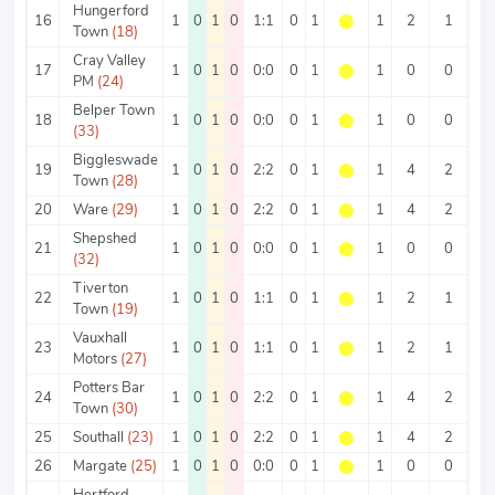
Hungerford
16
1
0
1
0
1:1
0
1
⬤
1
2
1
1
Town
(18)
Cray Valley
17
1
0
1
0
0:0
0
1
⬤
1
0
0
0
PM
(24)
Belper Town
18
1
0
1
0
0:0
0
1
⬤
1
0
0
0
(33)
Biggleswade
19
1
0
1
0
2:2
0
1
⬤
1
4
2
2
Town
(28)
20
Ware
(29)
1
0
1
0
2:2
0
1
⬤
1
4
2
2
Shepshed
21
1
0
1
0
0:0
0
1
⬤
1
0
0
0
(32)
Tiverton
22
1
0
1
0
1:1
0
1
⬤
1
2
1
1
Town
(19)
Vauxhall
23
1
0
1
0
1:1
0
1
⬤
1
2
1
1
Motors
(27)
Potters Bar
24
1
0
1
0
2:2
0
1
⬤
1
4
2
2
Town
(30)
25
Southall
(23)
1
0
1
0
2:2
0
1
⬤
1
4
2
2
26
Margate
(25)
1
0
1
0
0:0
0
1
⬤
1
0
0
0
Hertford