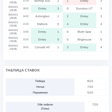
Bishop Auc
2
1
Emley
3
07.03
(25/26)
ENGNO1
Emley
3
0
Dunston UT
3
28.02
(25/26)
ENGNO1
Ashington
1
2
Emley
3
24.02
(25/26)
ENGNO1
Matlock
0
4
Emley
4
21.02
(25/26)
ENGNO1
Emley
1
0
Blyth Spar
1
14.02
(25/26)
ENGNO1
Emley
5
0
Brighouse
5
31.01
(25/26)
ENGNO1
Consett AF
1
3
Emley
4
24.01
(25/26)
ТАБЛИЦА СТАВОК
Победа
8/20
Ничья
7/20
Поражение
5/20
Обе забили
7/20
(Голы)