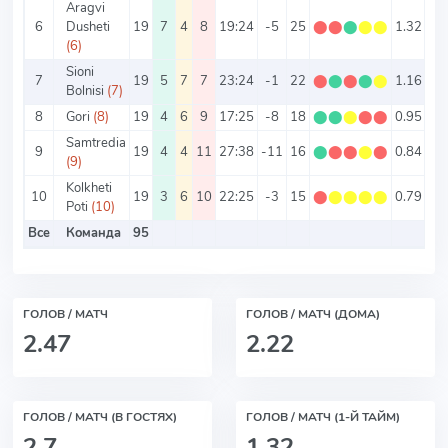
Aragvi
6
Dusheti
19
7
4
8
19:24
-5
25
⬤
⬤
⬤
⬤
⬤
1.32
2.
(6)
Sioni
7
19
5
7
7
23:24
-1
22
⬤
⬤
⬤
⬤
⬤
1.16
2.
Bolnisi
(7)
8
Gori
(8)
19
4
6
9
17:25
-8
18
⬤
⬤
⬤
⬤
⬤
0.95
2.
Samtredia
9
19
4
4
11
27:38
-11
16
⬤
⬤
⬤
⬤
⬤
0.84
3.
(9)
Kolkheti
10
19
3
6
10
22:25
-3
15
⬤
⬤
⬤
⬤
⬤
0.79
2.
Poti
(10)
Все
Команда
95
2.
ГОЛОВ / МАТЧ
ГОЛОВ / МАТЧ (ДОМА)
2.47
2.22
ГОЛОВ / МАТЧ (В ГОСТЯХ)
ГОЛОВ / МАТЧ (1-Й ТАЙМ)
2.7
1.32