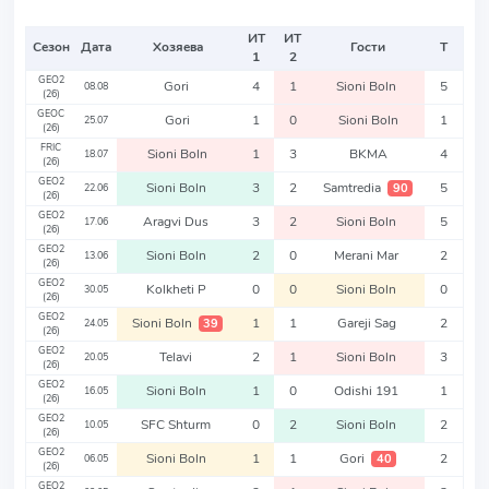
ИТ
ИТ
Сезон
Дата
Хозяева
Гости
Т
1
2
GEO2
Gori
4
1
Sioni Boln
5
08.08
(26)
GEOC
Gori
1
0
Sioni Boln
1
25.07
(26)
FRIC
Sioni Boln
1
3
BKMA
4
18.07
(26)
GEO2
Sioni Boln
3
2
Samtredia
5
90
22.06
(26)
GEO2
Aragvi Dus
3
2
Sioni Boln
5
17.06
(26)
GEO2
Sioni Boln
2
0
Merani Mar
2
13.06
(26)
GEO2
Kolkheti P
0
0
Sioni Boln
0
30.05
(26)
GEO2
Sioni Boln
1
1
Gareji Sag
2
39
24.05
(26)
GEO2
Telavi
2
1
Sioni Boln
3
20.05
(26)
GEO2
Sioni Boln
1
0
Odishi 191
1
16.05
(26)
GEO2
SFC Shturm
0
2
Sioni Boln
2
10.05
(26)
GEO2
Sioni Boln
1
1
Gori
2
40
06.05
(26)
GEO2