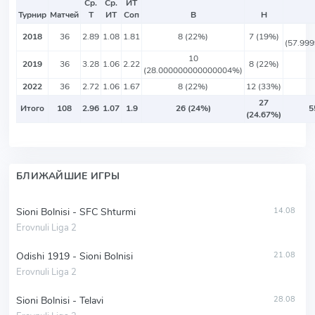
Ср.
Ср.
ИТ
Турнир
Матчей
Т
ИТ
Соп
В
Н
2018
36
2.89
1.08
1.81
8 (22%)
7 (19%)
(57.99
10
2019
36
3.28
1.06
2.22
8 (22%)
(28.000000000000004%)
2022
36
2.72
1.06
1.67
8 (22%)
12 (33%)
27
Итого
108
2.96
1.07
1.9
26 (24%)
5
(24.67%)
БЛИЖАЙШИЕ ИГРЫ
Sioni Bolnisi - SFC Shturmi
14.08
Erovnuli Liga 2
Odishi 1919 - Sioni Bolnisi
21.08
Erovnuli Liga 2
Sioni Bolnisi - Telavi
28.08