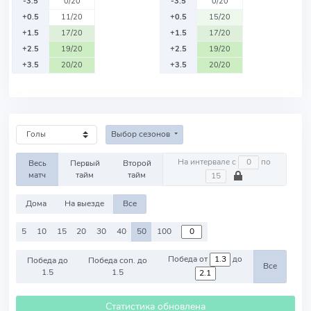
-3.5
0/20
-3.5
0/20
+0.5
11/20
+0.5
15/20
+1.5
17/20
+1.5
17/20
+2.5
19/20
+2.5
19/20
+3.5
20/20
+3.5
20/20
Выбор сезонов
На интервале с
по
Весь
Первый
Второй
матч
тайм
тайм
Дома
На выезде
Все
5
10
15
20
30
40
50
100
Победа от
до
Победа до
Победа соп. до
Все
1.5
1.5
Статистика обновлена