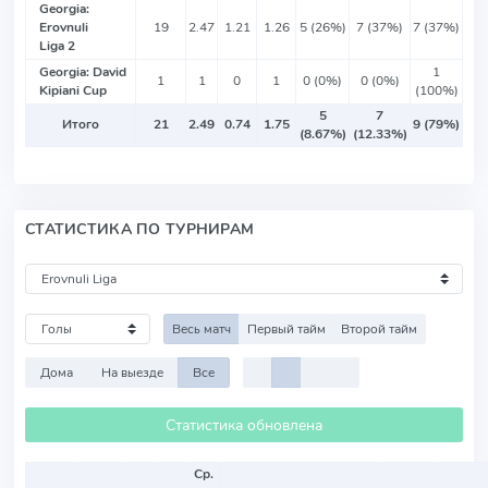
Georgia:
Erovnuli
19
2.47
1.21
1.26
5 (26%)
7 (37%)
7 (37%)
Liga 2
Georgia: David
1
1
1
0
1
0 (0%)
0 (0%)
Kipiani Cup
(100%)
5
7
Итого
21
2.49
0.74
1.75
9 (79%)
(8.67%)
(12.33%)
СТАТИСТИКА ПО ТУРНИРАМ
Весь матч
Первый тайм
Второй тайм
Дома
На выезде
Все
Статистика обновлена
Ср.