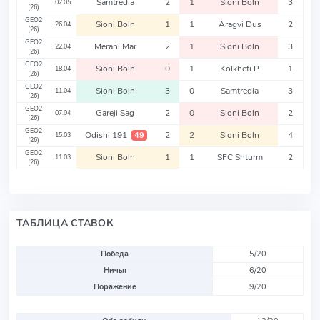
Samtredia
2
1
Sioni Boln
3
02.05
(26)
GEO2
Sioni Boln
1
1
Aragvi Dus
2
26.04
(26)
GEO2
Merani Mar
2
1
Sioni Boln
3
22.04
(26)
GEO2
Sioni Boln
0
1
Kolkheti P
1
18.04
(26)
GEO2
Sioni Boln
3
0
Samtredia
3
11.04
(26)
GEO2
Gareji Sag
2
0
Sioni Boln
2
07.04
(26)
GEO2
Odishi 191
2
2
Sioni Boln
4
49
15.03
(26)
GEO2
Sioni Boln
1
1
SFC Shturm
2
11.03
(26)
ТАБЛИЦА СТАВОК
Победа
5/20
Ничья
6/20
Поражение
9/20