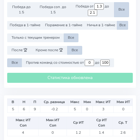
Победа от
до
Победа до
Победа соп. до
Все
1.5
1.5
Победа в 1-тайме
Поражение в 1-тайме
Ничья в 1-тайме
Все
Только с текущим тренером
Все
После 🏆
Кроме после 🏆
Все
Все
Против команд со стоимостью от
до
Статистика обновлена
В
Н
П
Ср. разница
Макс
Мин
Макс ИТ
Мин ИТ
5
6
9
-0.2
5
0
3
0
Макс ИТ
Мин ИТ
Ср ИТ
Ср ИТ
Ср. Т
Соп
Соп
Соп
4
0
1.2
1.4
2.6