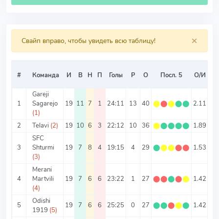
×
Свайп вправо, чтобы увидеть всю таблицу!
С
#
Команда
И
В
Н
П
Голы
Р
О
Посл. 5
О/И
Т
Gareji
1
Sagarejo
19
11
7
1
24:11
13
40
⬤
⬤
⬤
⬤
⬤
2.11
1.
(1)
2
Telavi
(2)
19
10
6
3
22:12
10
36
⬤
⬤
⬤
⬤
⬤
1.89
1.
SFC
3
Shturmi
19
7
8
4
19:15
4
29
⬤
⬤
⬤
⬤
⬤
1.53
1.
(3)
Merani
4
Martvili
19
7
6
6
23:22
1
27
⬤
⬤
⬤
⬤
⬤
1.42
2.
(4)
Odishi
5
19
7
6
6
25:25
0
27
⬤
⬤
⬤
⬤
⬤
1.42
2.
1919
(5)