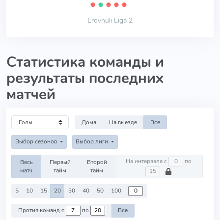
⬤
⬤
⬤
⬤
⬤
Erovnuli Liga 2
Статистика команды и
результаты последних
матчей
Дома
На выезде
Все
Выбор сезонов
Выбор лиги
На интервале с
по
Весь
Первый
Второй
матч
тайм
тайм
5
10
15
20
30
40
50
100
Против команд с
по
Все