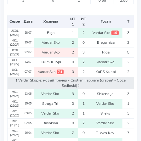
3
0
2
0.55
2.55
ИТ
ИТ
Сезон
Дата
Хозяева
Гости
Т
1
2
UCOL
Riga
1
2
Vardar Sko
3
19
28.07
(26/27)
MK1
Vardar Sko
2
0
Bregalnica
2
25.07
(26/27)
UCOL
Vardar Sko
2
3
Riga
5
22.07
(26/27)
UCL
KuPS Kuopi
0
2
Vardar Sko
2
14.07
(26/27)
UCL
Vardar Sko
0
2
KuPS Kuopi
2
74
07.07
(26/27)
❗️ Vardar Skopje: новый тренер - Cristian Fabbiani
(старый - Goce
Sedloski)
❗️
MK1
Vardar Sko
3
0
Shkendija
3
23.05
(25/26)
MK1
Struga Tri
0
1
Vardar Sko
1
15.05
(25/26)
MK1
Vardar Sko
2
1
Sileks
3
09.05
(25/26)
MK1
Bashkimi
0
2
Vardar Sko
2
02.05
(25/26)
MK1
Vardar Sko
7
0
Tikves Kav
7
26.04
(25/26)
MK1