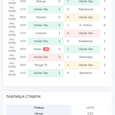
Shkupi
0
7
Vardar Sko
7
18.04
(25/26)
MK1
Vardar Sko
1
0
Rabotnicki
1
11.04
(25/26)
MK1
Pelister
0
0
Vardar Sko
0
08.04
(25/26)
MK1
Vardar Sko
5
1
G. Petrov
6
04.04
(25/26)
MK1
Aresimi
1
0
Vardar Sko
1
21.03
(25/26)
MK1
Vardar Sko
1
0
Akademija
1
14.03
(25/26)
MK1
Sileks
0
1
Vardar Sko
1
26
09.03
(25/26)
MK1
Vardar Sko
0
1
Shkendija
1
05.03
(25/26)
MK1
Struga Tri
1
1
Vardar Sko
2
28.02
(25/26)
MK1
Vardar Sko
1
0
Bashkimi
1
21.02
(25/26)
ТАБЛИЦА СТАВОК
Победа
14/20
Ничья
2/20