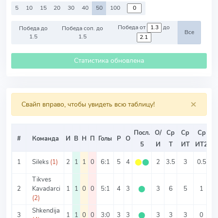
5
10
15
20
30
40
50
100
Победа от
до
Победа до
Победа соп. до
Все
1.5
1.5
Статистика обновлена
×
Свайп вправо, чтобы увидеть всю таблицу!
Посл.
О/
Ср
Ср
Ср
#
Команда
И
В
Н
П
Голы
Р
О
5
И
Т
ИТ
ИТ2
1
Sileks
(1)
2
1
1
0
6:1
5
4
⬤
⬤
2
3.5
3
0.5
Tikves
2
Kavadarci
1
1
0
0
5:1
4
3
⬤
3
6
5
1
(2)
Shkendija
3
1
1
0
0
3:0
3
3
⬤
3
3
3
0