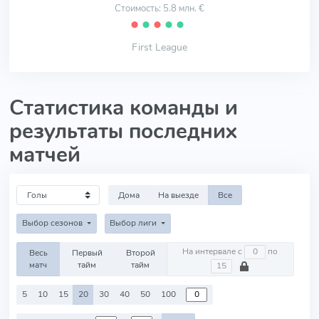
Стоимость: 5.8 млн. €
⬤
⬤
⬤
⬤
⬤
First League
Статистика команды и
результаты последних
матчей
Дома
На выезде
Все
Выбор сезонов
Выбор лиги
На интервале с
по
Весь
Первый
Второй
матч
тайм
тайм
5
10
15
20
30
40
50
100