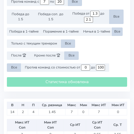
Против команд с
по
Все
Победа от
до
Победа до
Победа соп. до
Все
1.5
1.5
Победа в 1-тайме
Поражение в 1-тайме
Ничья в 1-тайме
Все
Только с текущим тренером
Все
После 🏆
Кроме после 🏆
Все
Все
Против команд со стоимостью от
до
Статистика обновлена
В
Н
П
Ср. разница
Макс
Мин
Макс ИТ
Мин ИТ
14
2
4
1.45
7
0
7
0
Макс ИТ
Мин ИТ
Ср ИТ
Ср ИТ
Ср. Т
Соп
Соп
Соп