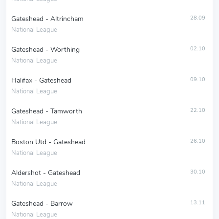
Gateshead - Altrincham
28.09
National League
Gateshead - Worthing
02.10
National League
Halifax - Gateshead
09.10
National League
Gateshead - Tamworth
22.10
National League
Boston Utd - Gateshead
26.10
National League
Aldershot - Gateshead
30.10
National League
Gateshead - Barrow
13.11
National League