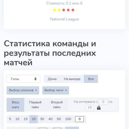
Стоимость: 0.1 млн. €
⬤
⬤
⬤
⬤
⬤
National League
Статистика команды и
результаты последних
матчей
Дома
На выезде
Все
Выбор сезонов
Выбор лиги
На интервале с
по
Весь
Первый
Второй
матч
тайм
тайм
5
10
15
20
30
40
50
100