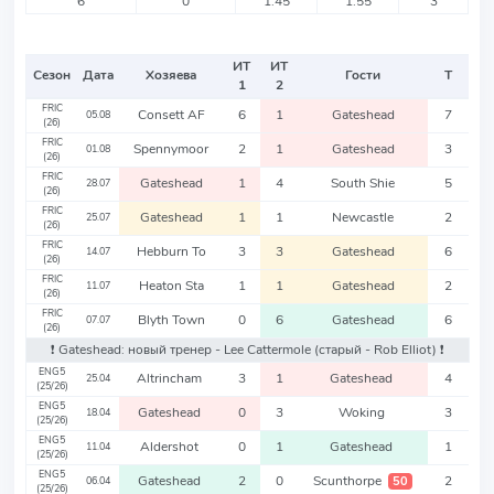
6
0
1.45
1.55
3
ИТ
ИТ
Сезон
Дата
Хозяева
Гости
Т
1
2
FRIC
Consett AF
6
1
Gateshead
7
05.08
(26)
FRIC
Spennymoor
2
1
Gateshead
3
01.08
(26)
FRIC
Gateshead
1
4
South Shie
5
28.07
(26)
FRIC
Gateshead
1
1
Newcastle
2
25.07
(26)
FRIC
Hebburn To
3
3
Gateshead
6
14.07
(26)
FRIC
Heaton Sta
1
1
Gateshead
2
11.07
(26)
FRIC
Blyth Town
0
6
Gateshead
6
07.07
(26)
❗️ Gateshead: новый тренер - Lee Cattermole
(старый - Rob Elliot)
❗️
ENG5
Altrincham
3
1
Gateshead
4
25.04
(25/26)
ENG5
Gateshead
0
3
Woking
3
18.04
(25/26)
ENG5
Aldershot
0
1
Gateshead
1
11.04
(25/26)
ENG5
Gateshead
2
0
Scunthorpe
2
50
06.04
(25/26)