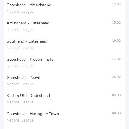
Gateshead - Wealdstone
12.02
National League
Altrincham - Gateshead
15.02
National League
Southend - Gateshead
19.02
National League
Gateshead - Kidderminster
22.02
National League
Gateshead - Yeovil
26.02
National League
Sutton Utd - Gateshead
05.03
National League
Gateshead - Harrogate Town
08.03
National League