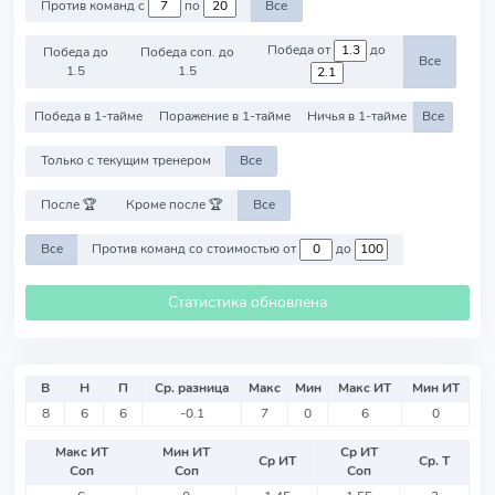
Против команд с
по
Все
Победа от
до
Победа до
Победа соп. до
Все
1.5
1.5
Победа в 1-тайме
Поражение в 1-тайме
Ничья в 1-тайме
Все
Только с текущим тренером
Все
После 🏆
Кроме после 🏆
Все
Все
Против команд со стоимостью от
до
Статистика обновлена
В
Н
П
Ср. разница
Макс
Мин
Макс ИТ
Мин ИТ
8
6
6
-0.1
7
0
6
0
Макс ИТ
Мин ИТ
Ср ИТ
Ср ИТ
Ср. Т
Соп
Соп
Соп