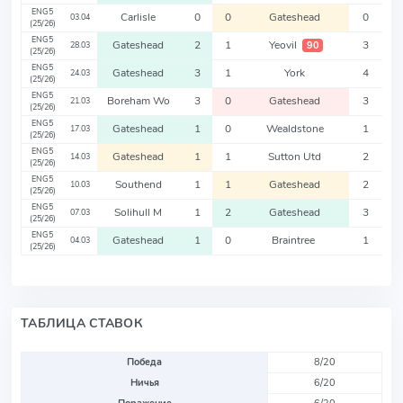
ENG5
Carlisle
0
0
Gateshead
0
03.04
(25/26)
ENG5
Gateshead
2
1
Yeovil
3
90
28.03
(25/26)
ENG5
Gateshead
3
1
York
4
24.03
(25/26)
ENG5
Boreham Wo
3
0
Gateshead
3
21.03
(25/26)
ENG5
Gateshead
1
0
Wealdstone
1
17.03
(25/26)
ENG5
Gateshead
1
1
Sutton Utd
2
14.03
(25/26)
ENG5
Southend
1
1
Gateshead
2
10.03
(25/26)
ENG5
Solihull M
1
2
Gateshead
3
07.03
(25/26)
ENG5
Gateshead
1
0
Braintree
1
04.03
(25/26)
ТАБЛИЦА СТАВОК
Победа
8/20
Ничья
6/20