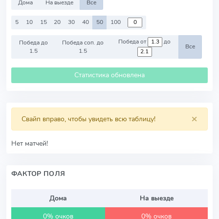
Дома
На выезде
Все
5
10
15
20
30
40
50
100
Победа от
до
Победа до
Победа соп. до
Все
1.5
1.5
Статистика обновлена
×
Свайп вправо, чтобы увидеть всю таблицу!
Нет матчей!
ФАКТОР ПОЛЯ
Дома
На выезде
0% очков
0% очков