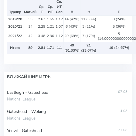
Ср.
Ср.
Ср.
ИТ
Турнир
Матчей
Т
ИТ
Соп
В
Н
П
2019/20
33
2.67
1.55
1.12
14 (42%)
11 (33%)
8 (24%)
2020/21
14
2.29
1.21
1.07
6 (43%)
3 (21%)
5 (36%)
6
2021/22
42
3.48
2.36
1.12
29 (69%)
7 (17%)
(14.00000000000000
49
21
Итого
89
2.81
1.71
1.1
19 (24.67%)
(51.33%)
(23.67%)
БЛИЖАЙШИЕ ИГРЫ
Eastleigh - Gateshead
07.08
National League
Gateshead - Woking
14.08
National League
Yeovil - Gateshead
21.08