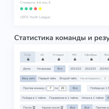
Стоимость: 4.6 млн. €
⬤
⬤
⬤
⬤
⬤
UEFA Youth League
Статистика команды и рез
Голы
xG
Угловые
ЖК
Офсайды
Фо
Дома
На выезде
Все
2021/22
2022/23
2024/2
Весь матч
Первый тайм
Второй тайм
На интервале с
Против команд с
по
Все
Победа до 1.
Победа в 1-тайме
Поражение в 1-тайме
Ничья в 1-тайме
В
После 🏆
Кроме после 🏆
Все
Все