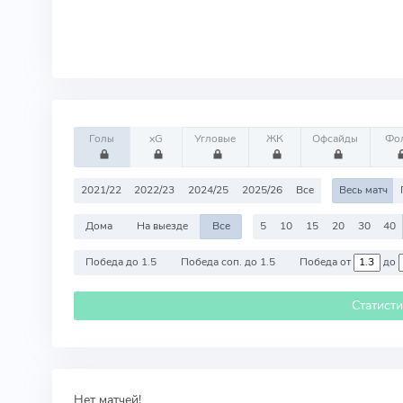
Голы
xG
Угловые
ЖК
Офсайды
Фо
2021/22
2022/23
2024/25
2025/26
Все
Весь матч
Дома
На выезде
Все
5
10
15
20
30
40
Победа до 1.5
Победа соп. до 1.5
Победа от
до
Статист
Нет матчей!