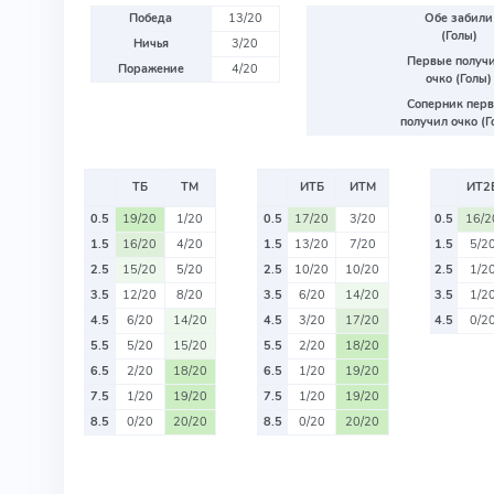
Победа
13/20
Обе забили
(Голы)
Ничья
3/20
Первые получ
Поражение
4/20
очко (Голы)
Соперник пер
получил очко (Г
ТБ
ТМ
ИТБ
ИТМ
ИТ2
0.5
19/20
1/20
0.5
17/20
3/20
0.5
16/2
1.5
16/20
4/20
1.5
13/20
7/20
1.5
5/2
2.5
15/20
5/20
2.5
10/20
10/20
2.5
1/2
3.5
12/20
8/20
3.5
6/20
14/20
3.5
1/2
4.5
6/20
14/20
4.5
3/20
17/20
4.5
0/2
5.5
5/20
15/20
5.5
2/20
18/20
6.5
2/20
18/20
6.5
1/20
19/20
7.5
1/20
19/20
7.5
1/20
19/20
8.5
0/20
20/20
8.5
0/20
20/20