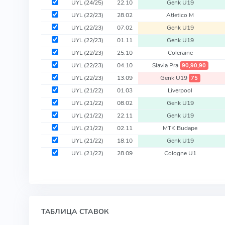
UYL
(24/25)
22.10
Genk U19
UYL
(22/23)
28.02
Atletico M
UYL
(22/23)
07.02
Genk U19
UYL
(22/23)
01.11
Genk U19
UYL
(22/23)
25.10
Coleraine
UYL
(22/23)
04.10
Slavia Pra
90,90,90
UYL
(22/23)
13.09
Genk U19
75
UYL
(21/22)
01.03
Liverpool
UYL
(21/22)
08.02
Genk U19
UYL
(21/22)
22.11
Genk U19
UYL
(21/22)
02.11
MTK Budape
UYL
(21/22)
18.10
Genk U19
UYL
(21/22)
28.09
Cologne U1
ТАБЛИЦА СТАВОК