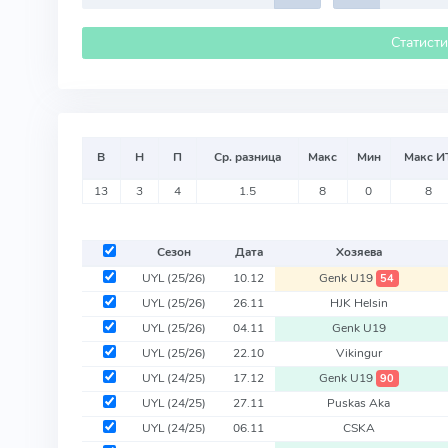
Статист
В
Н
П
Ср. разница
Макс
Мин
Макс И
13
3
4
1.5
8
0
8
Сезон
Дата
Хозяева
UYL
(25/26)
10.12
Genk U19
54
UYL
(25/26)
26.11
HJK Helsin
UYL
(25/26)
04.11
Genk U19
UYL
(25/26)
22.10
Vikingur
UYL
(24/25)
17.12
Genk U19
90
UYL
(24/25)
27.11
Puskas Aka
UYL
(24/25)
06.11
CSKA