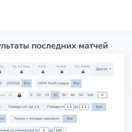
ультаты последних матчей
лы
Уд. в створ
Ауты
Атаки
Оп. атаки
Другое
5
2025/26
Все
UEFA Youth League
Все
по
5
10
15
20
30
40
50
100
5
Победа соп. до 1.5
Победа от
до
Все
се
Только с текущим тренером
Все
Против команд со стоимостью от
до