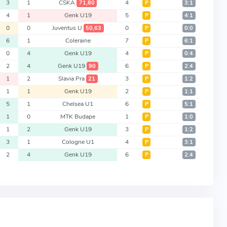
3
1
CSKA
4
71,80
Р
3:1
4
1
Genk U19
5
Р
4:1
0
0
Juventus U
0
50,63
Р
0:0
6
1
Coleraine
7
Р
6:1
0
4
Genk U19
4
Р
0:4
2
4
Genk U19
6
90
Р
2:4
1
2
Slavia Pra
3
21
Р
1:2
1
1
Genk U19
2
Р
1:1
5
1
Chelsea U1
6
Р
5:1
1
0
MTK Budape
1
Р
1:0
1
2
Genk U19
3
Р
1:2
3
1
Cologne U1
4
Р
3:1
2
4
Genk U19
6
Р
2:4