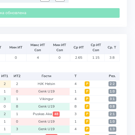
ика обновлена
Макс ИТ
Мин ИТ
Ср ИТ
Т
Мин ИТ
Ср ИТ
Ср. Т
Соп
Соп
Соп
0
4
0
2.65
1.15
3.8
ИТ
1
ИТ
2
Гости
Т
Рез.
2
2
HJK Helsin
4
Р
2:2
1
0
Genk U19
1
Р
1:0
3
1
Vikingur
4
Р
3:1
0
8
Genk U19
8
Р
0:8
2
1
Puskas Aka
3
48
Р
2:1
1
0
Genk U19
1
Р
1:0
1
3
Genk U19
4
Р
1:3