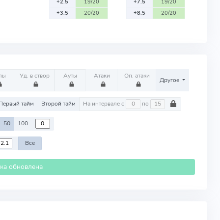
+2.5
19/20
+7.5
19/20
+3.5
20/20
+8.5
20/20
лы
Уд. в створ
Ауты
Атаки
Оп. атаки
Другое
Первый тайм
Второй тайм
На интервале с
по
50
100
Все
ика обновлена