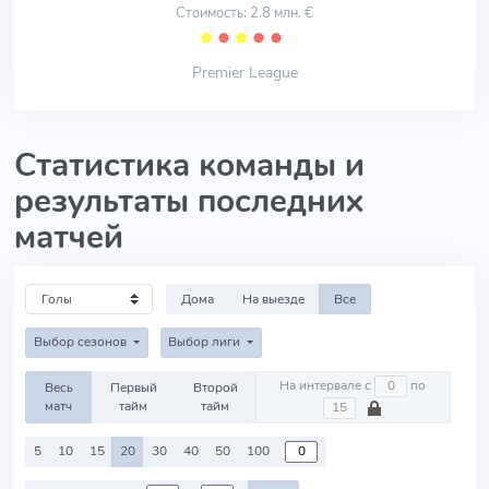
Стоимость: 2.8 млн. €
⬤
⬤
⬤
⬤
⬤
Premier League
Статистика команды и
результаты последних
матчей
Дома
На выезде
Все
Выбор сезонов
Выбор лиги
На интервале с
по
Весь
Первый
Второй
матч
тайм
тайм
5
10
15
20
30
40
50
100