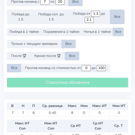
Против команд с
по
Все
Победа от
до
Победа до
Победа соп. до
Все
1.5
1.5
Победа в 1-тайме
Поражение в 1-тайме
Ничья в 1-тайме
Все
Только с текущим тренером
Все
После 🏆
Кроме после 🏆
Все
Все
Против команд со стоимостью от
до
Статистика обновлена
В
Н
П
Ср. разница
Макс
Мин
Макс ИТ
Мин ИТ
7
7
6
0.45
8
0
5
0
Макс ИТ
Мин ИТ
Ср ИТ
Ср ИТ
Ср. Т
Соп
Соп
Соп