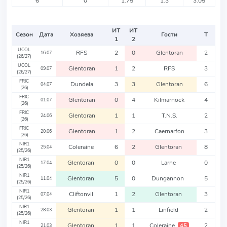
6
0
1.75
1.3
3.05
ИТ
ИТ
Сезон
Дата
Хозяева
Гости
Т
1
2
UCOL
RFS
2
0
Glentoran
2
16.07
(26/27)
UCOL
Glentoran
1
2
RFS
3
09.07
(26/27)
FRIC
Dundela
3
3
Glentoran
6
04.07
(26)
FRIC
Glentoran
0
4
Kilmarnock
4
01.07
(26)
FRIC
Glentoran
1
1
T.N.S.
2
24.06
(26)
FRIC
Glentoran
1
2
Caernarfon
3
20.06
(26)
NIR1
Coleraine
6
2
Glentoran
8
25.04
(25/26)
NIR1
Glentoran
0
0
Larne
0
17.04
(25/26)
NIR1
Glentoran
5
0
Dungannon
5
11.04
(25/26)
NIR1
Cliftonvil
1
2
Glentoran
3
07.04
(25/26)
NIR1
Glentoran
1
1
Linfield
2
28.03
(25/26)
NIR1
Glentoran
1
1
Coleraine
2
45
21.03