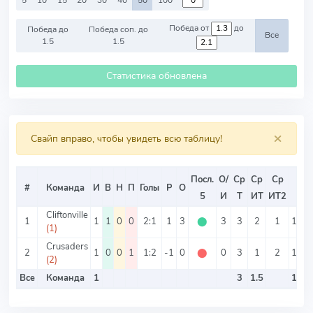
5
10
15
20
30
40
50
100
Победа от
до
Победа до
Победа соп. до
Все
1.5
1.5
Статистика обновлена
×
Свайп вправо, чтобы увидеть всю таблицу!
Посл.
О/
Ср
Ср
Ср
#
Команда
И
В
Н
П
Голы
Р
О
ОЗ
5
И
Т
ИТ
ИТ2
Cliftonville
1
1
1
0
0
2:1
1
3
⬤
3
3
2
1
100
(1)
Crusaders
2
1
0
0
1
1:2
-1
0
⬤
0
3
1
2
100
(2)
Все
Команда
1
3
1.5
100