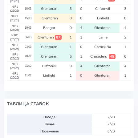
(25/26)
NIR1
Glentoran
3
0
Cliftonvil
3
18.03
(25/26)
NIRCL
Glentoran
0
0
Linfield
0
15.03
(25/26)
NIR1
Bangor
0
4
Glentoran
4
10.03
(25/26)
NIRC
Glentoran
1
1
Larne
2
87
06.03
(25/26)
NIR1
Glentoran
1
0
Carrick Ra
1
03.03
(25/26)
NIR1
Glentoran
5
1
Crusaders
6
45
28.02
(25/26)
NIR1
Cliftonvil
0
4
Glentoran
4
24.02
(25/26)
NIR1
Linfield
1
0
Glentoran
1
21.02
(25/26)
ТАБЛИЦА СТАВОК
Победа
7/20
Ничья
7/20
Поражение
6/20