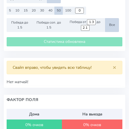
5
10
15
20
30
40
50
100
Победа от
до
Победа до
Победа соп. до
Все
1.5
1.5
Статистика обновлена
×
Свайп вправо, чтобы увидеть всю таблицу!
Нет матчей!
ФАКТОР ПОЛЯ
Дома
На выезде
0% очков
0% очков