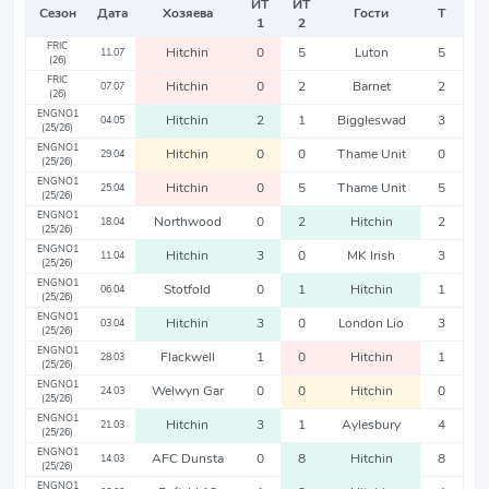
ИТ
ИТ
Сезон
Дата
Хозяева
Гости
Т
1
2
FRIC
Hitchin
0
5
Luton
5
11.07
(26)
FRIC
Hitchin
0
2
Barnet
2
07.07
(26)
ENGNO1
Hitchin
2
1
Biggleswad
3
04.05
(25/26)
ENGNO1
Hitchin
0
0
Thame Unit
0
29.04
(25/26)
ENGNO1
Hitchin
0
5
Thame Unit
5
25.04
(25/26)
ENGNO1
Northwood
0
2
Hitchin
2
18.04
(25/26)
ENGNO1
Hitchin
3
0
MK Irish
3
11.04
(25/26)
ENGNO1
Stotfold
0
1
Hitchin
1
06.04
(25/26)
ENGNO1
Hitchin
3
0
London Lio
3
03.04
(25/26)
ENGNO1
Flackwell
1
0
Hitchin
1
28.03
(25/26)
ENGNO1
Welwyn Gar
0
0
Hitchin
0
24.03
(25/26)
ENGNO1
Hitchin
3
1
Aylesbury
4
21.03
(25/26)
ENGNO1
AFC Dunsta
0
8
Hitchin
8
14.03
(25/26)
ENGNO1