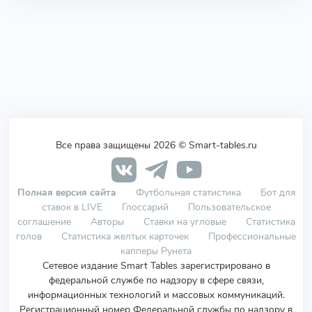
Все права защищены 2026 © Smart-tables.ru
Полная версия сайта
Футбольная статистика
Бот для
ставок в LIVE
Глоссарий
Пользовательское
соглашение
Авторы
Ставки на угловые
Статистика
голов
Статистика желтых карточек
Профессиональные
капперы Рунета
Сетевое издание Smart Tables зарегистрировано в
федеральной службе по надзору в сфере связи,
информационных технологий и массовых коммуникаций.
Регистрационный номер Федеральной службы по надзору в