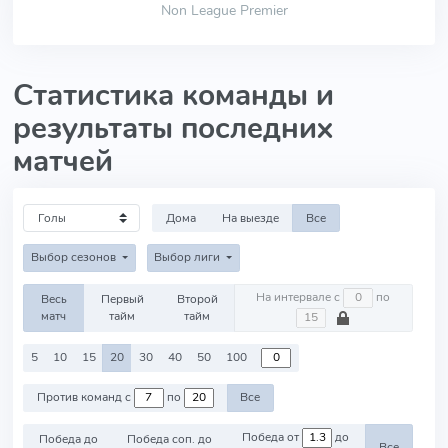
Non League Premier
Статистика команды и
результаты последних
матчей
Дома
На выезде
Все
Выбор сезонов
Выбор лиги
На интервале с
по
Весь
Первый
Второй
матч
тайм
тайм
5
10
15
20
30
40
50
100
Против команд с
по
Все
Победа от
до
Победа до
Победа соп. до
Все