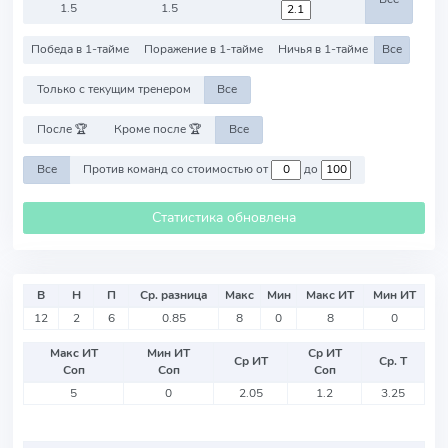
1.5
1.5
Победа в 1-тайме
Поражение в 1-тайме
Ничья в 1-тайме
Все
Только с текущим тренером
Все
После 🏆
Кроме после 🏆
Все
Все
Против команд со стоимостью от
до
Статистика обновлена
В
Н
П
Ср. разница
Макс
Мин
Макс ИТ
Мин ИТ
12
2
6
0.85
8
0
8
0
Макс ИТ
Мин ИТ
Ср ИТ
Ср ИТ
Ср. Т
Соп
Соп
Соп
5
0
2.05
1.2
3.25