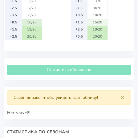
-1.5
5/20
-1.5
1/20
-2.5
2/20
-2.5
0/20
-3.5
0/20
+0.5
10/20
+0.5
16/20
+1.5
15/20
+1.5
19/20
+2.5
18/20
+2.5
20/20
+3.5
20/20
Статистика обновлена
×
Свайп вправо, чтобы увидеть всю таблицу!
Нет матчей!
СТАТИСТИКА ПО СЕЗОНАМ