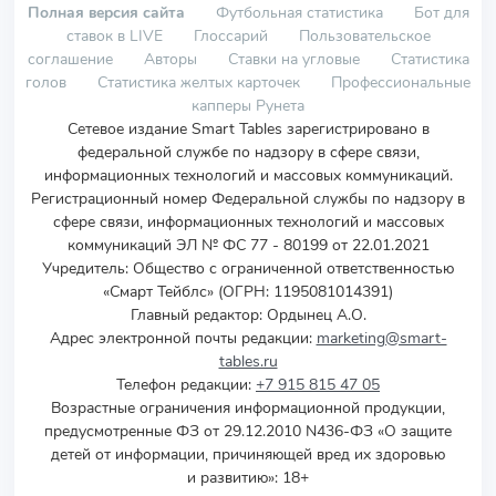
Полная версия сайта
Футбольная статистика
Бот для
ставок в LIVE
Глоссарий
Пользовательское
соглашение
Авторы
Ставки на угловые
Статистика
голов
Статистика желтых карточек
Профессиональные
капперы Рунета
Сетевое издание Smart Tables зарегистрировано в
федеральной службе по надзору в сфере связи,
информационных технологий и массовых коммуникаций.
Регистрационный номер Федеральной службы по надзору в
сфере связи, информационных технологий и массовых
коммуникаций ЭЛ № ФС 77 - 80199 от 22.01.2021
Учредитель
:
Общество с ограниченной ответственностью
«Смарт Тейблс» (ОГРН: 1195081014391)
Главный редактор: Ордынец А.О.
Адрес электронной почты редакции:
marketing@smart-
tables.ru
Телефон редакции:
+7 915 815 47 05
Возрастные ограничения информационной продукции,
предусмотренные ФЗ от 29.12.2010 N436-ФЗ «О защите
детей от информации, причиняющей вред их здоровью
и развитию»: 18+