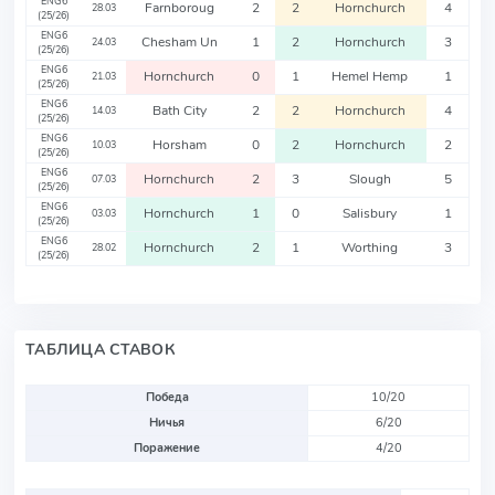
ENG6
Farnboroug
2
2
Hornchurch
4
28.03
(25/26)
ENG6
Chesham Un
1
2
Hornchurch
3
24.03
(25/26)
ENG6
Hornchurch
0
1
Hemel Hemp
1
21.03
(25/26)
ENG6
Bath City
2
2
Hornchurch
4
14.03
(25/26)
ENG6
Horsham
0
2
Hornchurch
2
10.03
(25/26)
ENG6
Hornchurch
2
3
Slough
5
07.03
(25/26)
ENG6
Hornchurch
1
0
Salisbury
1
03.03
(25/26)
ENG6
Hornchurch
2
1
Worthing
3
28.02
(25/26)
ТАБЛИЦА СТАВОК
Победа
10/20
Ничья
6/20
Поражение
4/20