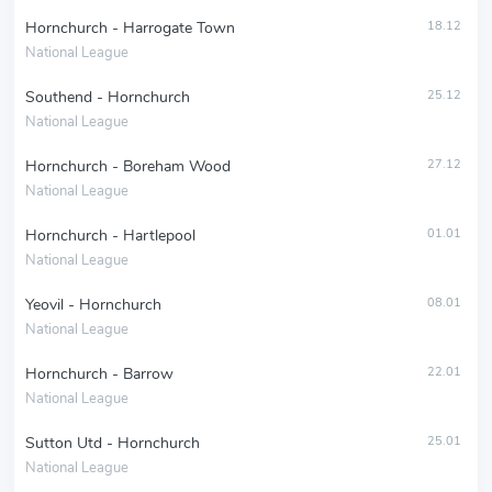
Hornchurch - Harrogate Town
18.12
National League
Southend - Hornchurch
25.12
National League
Hornchurch - Boreham Wood
27.12
National League
Hornchurch - Hartlepool
01.01
National League
Yeovil - Hornchurch
08.01
National League
Hornchurch - Barrow
22.01
National League
Sutton Utd - Hornchurch
25.01
National League