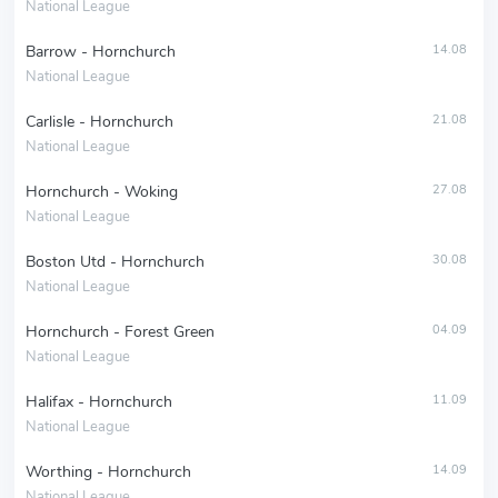
National League
Barrow - Hornchurch
14.08
National League
Carlisle - Hornchurch
21.08
National League
Hornchurch - Woking
27.08
National League
Boston Utd - Hornchurch
30.08
National League
Hornchurch - Forest Green
04.09
National League
Halifax - Hornchurch
11.09
National League
Worthing - Hornchurch
14.09
National League