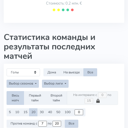
Стоимость: 0.2 млн. €
⬤
⬤
⬤
⬤
⬤
Статистика команды и
результаты последних
матчей
Дома
На выезде
Все
Выбор сезонов
Выбор лиги
На интервале с
по
Весь
Первый
Второй
матч
тайм
тайм
5
10
15
20
30
40
50
100
Против команд с
по
Все