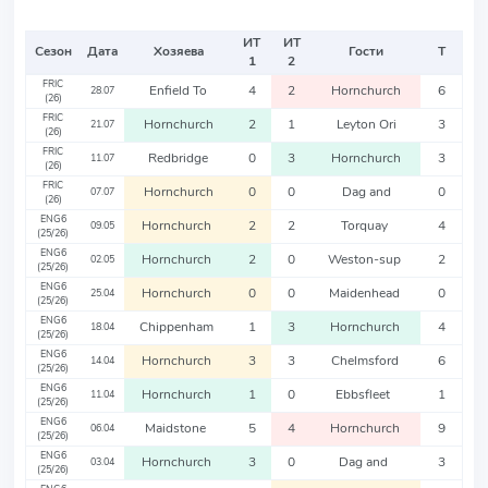
ИТ
ИТ
Сезон
Дата
Хозяева
Гости
Т
1
2
FRIC
Enfield To
4
2
Hornchurch
6
28.07
(26)
FRIC
Hornchurch
2
1
Leyton Ori
3
21.07
(26)
FRIC
Redbridge
0
3
Hornchurch
3
11.07
(26)
FRIC
Hornchurch
0
0
Dag and
0
07.07
(26)
ENG6
Hornchurch
2
2
Torquay
4
09.05
(25/26)
ENG6
Hornchurch
2
0
Weston-sup
2
02.05
(25/26)
ENG6
Hornchurch
0
0
Maidenhead
0
25.04
(25/26)
ENG6
Chippenham
1
3
Hornchurch
4
18.04
(25/26)
ENG6
Hornchurch
3
3
Chelmsford
6
14.04
(25/26)
ENG6
Hornchurch
1
0
Ebbsfleet
1
11.04
(25/26)
ENG6
Maidstone
5
4
Hornchurch
9
06.04
(25/26)
ENG6
Hornchurch
3
0
Dag and
3
03.04
(25/26)