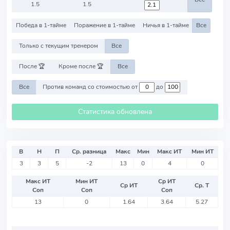
1.5
1.5
Победа в 1-тайме
Поражение в 1-тайме
Ничья в 1-тайме
Все
Только с текущим тренером
Все
После 🏆
Кроме после 🏆
Все
Все
Против команд со стоимостью от
до
Статистика обновлена
В
Н
П
Ср. разница
Макс
Мин
Макс ИТ
Мин ИТ
3
3
5
-2
13
0
4
0
Макс ИТ
Мин ИТ
Ср ИТ
Ср ИТ
Ср. Т
Соп
Соп
Соп
13
0
1.64
3.64
5.27