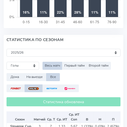
СТАТИСТИКА ПО СЕЗОНАМ
Весь матч
Первый тайм
Второй тайм
Дома
На выезде
Все
Статистика обновлена
Ср. ИТ
Сезон
Матчей
Ср. Т
Ср. ИТ
Соп
В
Н
П
Slovenia: Cup
3
7
1.33
5.67
1 (33%)
0 (0%)
2 (67%)