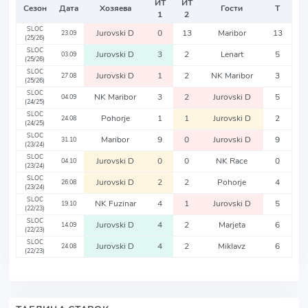
ИТ
ИТ
Сезон
Дата
Хозяева
Гости
Т
1
2
SLOC
Jurovski D
0
13
Maribor
13
23.09
(25/26)
SLOC
Jurovski D
3
2
Lenart
5
03.09
(25/26)
SLOC
Jurovski D
1
2
NK Maribor
3
27.08
(25/26)
SLOC
NK Maribor
3
2
Jurovski D
5
04.09
(24/25)
SLOC
Pohorje
1
1
Jurovski D
2
24.08
(24/25)
SLOC
Maribor
9
0
Jurovski D
9
31.10
(23/24)
SLOC
Jurovski D
0
0
NK Race
0
04.10
(23/24)
SLOC
Jurovski D
2
2
Pohorje
4
26.08
(23/24)
SLOC
NK Fuzinar
4
1
Jurovski D
5
19.10
(22/23)
SLOC
Jurovski D
4
2
Marjeta
6
14.09
(22/23)
SLOC
Jurovski D
4
2
Miklavz
6
24.08
(22/23)