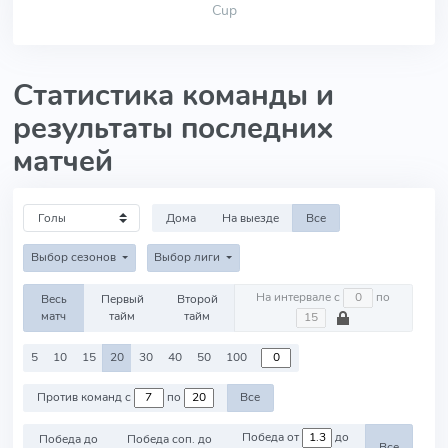
Cup
Статистика команды и
результаты последних
матчей
Дома
На выезде
Все
Выбор сезонов
Выбор лиги
На интервале с
по
Весь
Первый
Второй
матч
тайм
тайм
5
10
15
20
30
40
50
100
Против команд с
по
Все
Победа от
до
Победа до
Победа соп. до
Все