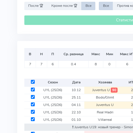
После 🏆
Кроме после 🏆
Все
Все
Статист
В
Н
П
Ср. разница
Макс
Мин
Макс И
7
7
6
0.4
8
0
6
Сезон
Дата
Хозяева
И
UYL
(25/26)
10.12
Juventus U
90
UYL
(25/26)
25.11
Bodo/Glimt
UYL
(25/26)
04.11
Juventus U
UYL
(25/26)
22.10
Real Madri
UYL
(25/26)
01.10
Villarreal
❗️ Juventus U19: новый тренер - Sim