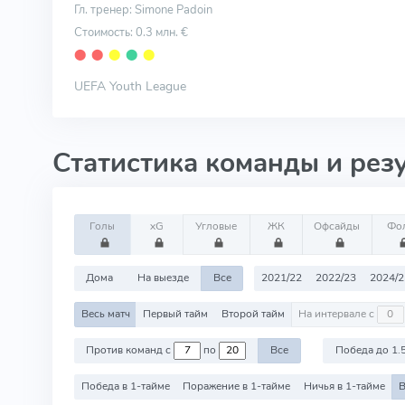
Гл. тренер: Simone Padoin
Стоимость: 0.3 млн. €
⬤
⬤
⬤
⬤
⬤
UEFA Youth League
Статистика команды и рез
Голы
xG
Угловые
ЖК
Офсайды
Фо
Дома
На выезде
Все
2021/22
2022/23
2024/2
Весь матч
Первый тайм
Второй тайм
На интервале с
Против команд с
по
Все
Победа до 1.
Победа в 1-тайме
Поражение в 1-тайме
Ничья в 1-тайме
В