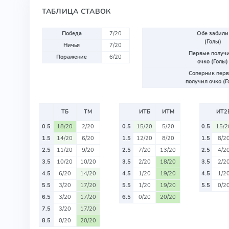
ТАБЛИЦА СТАВОК
Победа
7/20
Обе забили
(Голы)
Ничья
7/20
Первые получ
Поражение
6/20
очко (Голы)
Соперник пер
получил очко (Г
ТБ
ТМ
ИТБ
ИТМ
ИТ2
0.5
18/20
2/20
0.5
15/20
5/20
0.5
15/2
1.5
14/20
6/20
1.5
12/20
8/20
1.5
8/2
2.5
11/20
9/20
2.5
7/20
13/20
2.5
4/2
3.5
10/20
10/20
3.5
2/20
18/20
3.5
2/2
4.5
6/20
14/20
4.5
1/20
19/20
4.5
1/2
5.5
3/20
17/20
5.5
1/20
19/20
5.5
0/2
6.5
3/20
17/20
6.5
0/20
20/20
7.5
3/20
17/20
8.5
0/20
20/20