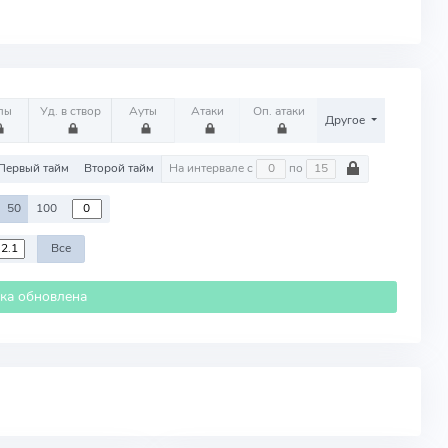
лы
Уд. в створ
Ауты
Атаки
Оп. атаки
Другое
Первый тайм
Второй тайм
На интервале с
по
50
100
Все
ика обновлена