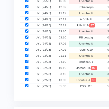
UYL
(25/26)
16.09
Juventus U
UYL
(24/25)
12.02
Trabzonspo
UYL
(24/25)
11.12
Juventus U
UYL
(24/25)
27.11
A. Villa U
UYL
(24/25)
05.11
Lille U19
37
UYL
(24/25)
22.10
Juventus U
UYL
(24/25)
02.10
RB Leipzig
UYL
(24/25)
17.09
Juventus U
UYL
(22/23)
07.02
Genk U19
UYL
(22/23)
01.11
Juventus U
UYL
(22/23)
24.10
Benfica U1
UYL
(22/23)
10.10
Maccabi Ha
90
UYL
(22/23)
03.10
Juventus U
UYL
(22/23)
13.09
Juventus U
35
UYL
(22/23)
05.09
PSG U19