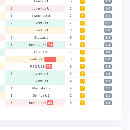
2
3
Borussia D
5
Р
2:3
1
0
Juventus U
1
Р
1:0
1
1
Manchester
2
Р
1:1
0
2
Juventus U
2
Р
0:2
0
0
Juventus U
0
Р
0:0
2
3
Stuttgart
5
Р
2:3
0
3
Juventus U
3
74
Р
0:3
1
0
PSV U19
1
Р
1:0
0
0
Juventus U
0
50,63
Р
0:0
4
4
PSG U19
8
75
Р
4:4
2
3
Juventus U
5
Р
2:3
1
3
Juventus U
4
Р
1:3
3
1
Maccabi Ha
4
Р
3:1
1
1
Benfica U1
2
Р
1:1
5
3
Juventus U
8
85
Р
5:3