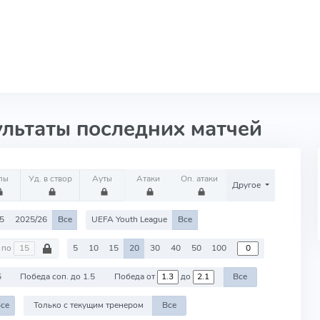
ультаты последних матчей
лы
Уд. в створ
Ауты
Атаки
Оп. атаки
Другое
5
2025/26
Все
UEFA Youth League
Все
по
5
10
15
20
30
40
50
100
5
Победа соп. до 1.5
Победа от
до
Все
се
Только с текущим тренером
Все