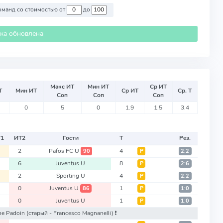
Против команд со стоимостью от
до
ика обновлена
Макс ИТ
Мин ИТ
Ср ИТ
Т
Мин ИТ
Ср ИТ
Ср. Т
Соп
Соп
Соп
0
5
0
1.9
1.5
3.4
Т
1
ИТ
2
Гости
Т
Рез.
2
2
Pafos FC U
4
90
Р
2:2
2
6
Juventus U
8
Р
2:6
2
2
Sporting U
4
Р
2:2
1
0
Juventus U
1
86
Р
1:0
1
0
Juventus U
1
Р
1:0
one Padoin
(старый - Francesco Magnanelli)
❗️