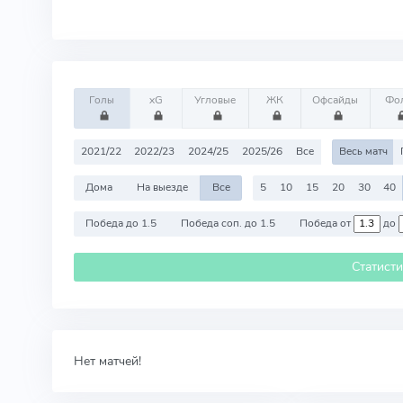
Голы
xG
Угловые
ЖК
Офсайды
Фо
2021/22
2022/23
2024/25
2025/26
Все
Весь матч
Дома
На выезде
Все
5
10
15
20
30
40
Победа до 1.5
Победа соп. до 1.5
Победа от
до
Статист
Нет матчей!