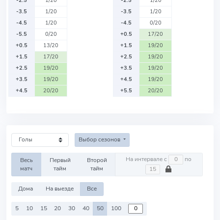
-2.5
1/20
-2.5
1/20
-3.5
1/20
-3.5
1/20
-4.5
1/20
-4.5
0/20
-5.5
0/20
+0.5
17/20
+0.5
13/20
+1.5
19/20
+1.5
17/20
+2.5
19/20
+2.5
19/20
+3.5
19/20
+3.5
19/20
+4.5
19/20
+4.5
20/20
+5.5
20/20
Выбор сезонов
На интервале с
по
Весь
Первый
Второй
матч
тайм
тайм
Дома
На выезде
Все
5
10
15
20
30
40
50
100