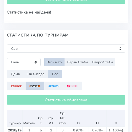
Статистика не найдена!
СТАТИСТИКА ПО ТУРНИРАМ
Весь матч
Первый тайм
Второй тайм
Дома
На выезде
Все
Статистика обновлена
Ср.
Ср.
Ср.
ИТ
Турнир
Матчей
Т
ИТ
Соп
В
Н
П
2018/19
1
5
2
3
0 (0%)
0 (0%)
1 (100%)