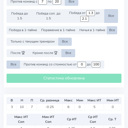
Против команд с
по
Все
Победа от
до
Победа до
Победа соп. до
Все
1.5
1.5
Победа в 1-тайме
Поражение в 1-тайме
Ничья в 1-тайме
Все
Только с текущим тренером
Все
После 🏆
Кроме после 🏆
Все
Все
Против команд со стоимостью от
до
Статистика обновлена
В
Н
П
Ср. разница
Макс
Мин
Макс ИТ
Мин ИТ
3
10
7
-0.25
6
0
5
0
Макс ИТ
Мин ИТ
Ср ИТ
Ср ИТ
Ср. Т
Соп
Соп
Соп