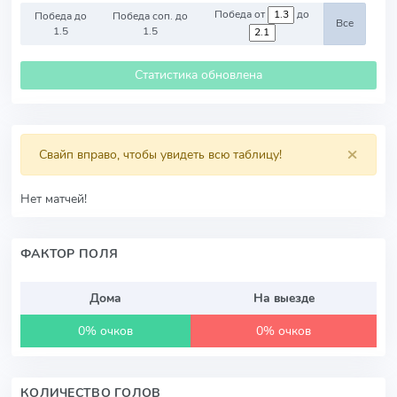
Победа от
до
Победа до
Победа соп. до
Все
1.5
1.5
Статистика обновлена
×
Свайп вправо, чтобы увидеть всю таблицу!
Нет матчей!
ФАКТОР ПОЛЯ
Дома
На выезде
0% очков
0% очков
КОЛИЧЕСТВО ГОЛОВ