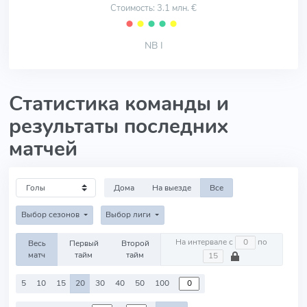
Стоимость: 3.1 млн. €
⬤
⬤
⬤
⬤
⬤
NB I
Статистика команды и
результаты последних
матчей
Дома
На выезде
Все
Выбор сезонов
Выбор лиги
На интервале с
по
Весь
Первый
Второй
матч
тайм
тайм
5
10
15
20
30
40
50
100