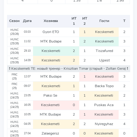
4
0
1.35
1.6
2.95
ИТ
ИТ
Сезон
Дата
Хозяева
Гости
Т
1
2
HUNC
Gyori ETO
1
1
Kecskemeti
2
03.03
(25/26)
HUNC
MTK Budape
1
2
Kecskemeti
3
11.02
(25/26)
HUNC
Kecskemeti
2
1
Tiszafured
3
29.10
(25/26)
HUNC
Kecskemeti
2
2
Ujpest
4
14.09
(25/26)
❗️ Kecskemeti TE: новый тренер - Krisztian Timar
(старый - Zoltan Gera)
❗️
FRIC
MTK Budape
2
1
Kecskemeti
3
12.07
(25)
FRIC
Kecskemeti
1
1
Backa Topo
2
09.07
(25)
HUN1
Paksi Se
1
1
Kecskemeti
2
23.05
(24/25)
HUN1
Kecskemeti
0
1
Puskas Aca
1
16.05
(24/25)
HUN1
MTK Budape
2
1
Kecskemeti
3
10.05
(24/25)
HUN1
Kecskemeti
2
2
Nyiregyhaz
4
04.05
(24/25)
HUN1
Zalaegersz
0
0
Kecskemeti
0
27.04
(24/25)