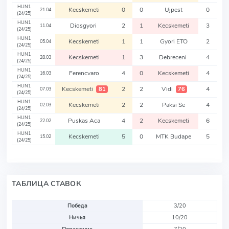
HUN1
Kecskemeti
0
0
Ujpest
0
21.04
(24/25)
HUN1
Diosgyori
2
1
Kecskemeti
3
11.04
(24/25)
HUN1
Kecskemeti
1
1
Gyori ETO
2
05.04
(24/25)
HUN1
Kecskemeti
1
3
Debreceni
4
28.03
(24/25)
HUN1
Ferencvaro
4
0
Kecskemeti
4
16.03
(24/25)
HUN1
Kecskemeti
2
2
Vidi
4
81
76
07.03
(24/25)
HUN1
Kecskemeti
2
2
Paksi Se
4
02.03
(24/25)
HUN1
Puskas Aca
4
2
Kecskemeti
6
22.02
(24/25)
HUN1
Kecskemeti
5
0
MTK Budape
5
15.02
(24/25)
ТАБЛИЦА СТАВОК
Победа
3/20
Ничья
10/20