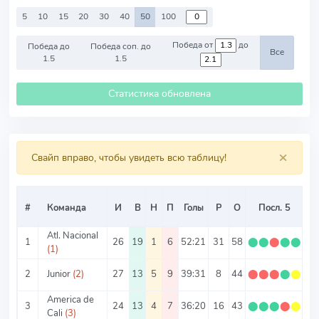
5
10
15
20
30
40
50
100
Победа от
до
Победа до
Победа соп. до
Все
1.5
1.5
Статистика обновлена
×
Свайп вправо, чтобы увидеть всю таблицу!
#
Команда
И
В
Н
П
Голы
Р
О
Посл. 5
О/
Atl. Nacional
1
26
19
1
6
52:21
31
58
⬤
⬤
⬤
⬤
⬤
2.
(1)
2
Junior
(2)
27
13
5
9
39:31
8
44
⬤
⬤
⬤
⬤
⬤
1.
America de
3
24
13
4
7
36:20
16
43
⬤
⬤
⬤
⬤
⬤
1.
Cali
(3)