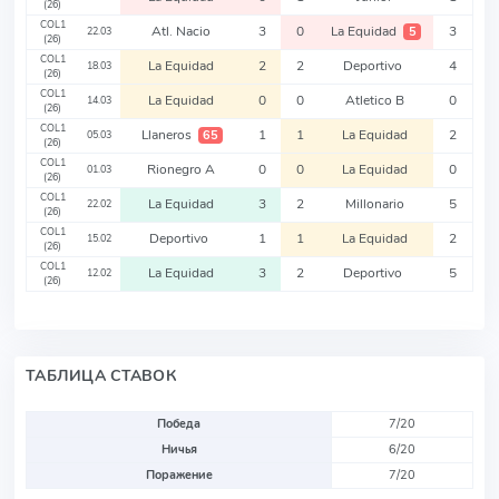
(26)
COL1
Atl. Nacio
3
0
La Equidad
3
5
22.03
(26)
COL1
La Equidad
2
2
Deportivo
4
18.03
(26)
COL1
La Equidad
0
0
Atletico B
0
14.03
(26)
COL1
Llaneros
1
1
La Equidad
2
65
05.03
(26)
COL1
Rionegro A
0
0
La Equidad
0
01.03
(26)
COL1
La Equidad
3
2
Millonario
5
22.02
(26)
COL1
Deportivo
1
1
La Equidad
2
15.02
(26)
COL1
La Equidad
3
2
Deportivo
5
12.02
(26)
ТАБЛИЦА СТАВОК
Победа
7/20
Ничья
6/20
Поражение
7/20