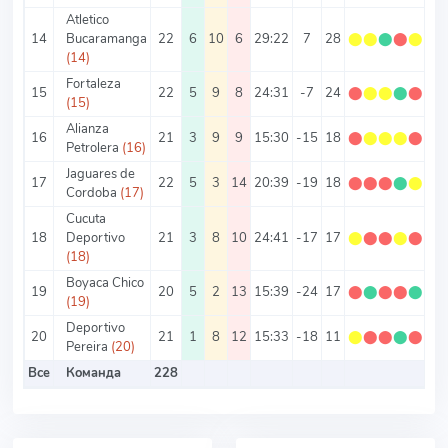
Atletico
14
Bucaramanga
22
6
10
6
29:22
7
28
⬤
⬤
⬤
⬤
⬤
1.
(14)
Fortaleza
15
22
5
9
8
24:31
-7
24
⬤
⬤
⬤
⬤
⬤
1.
(15)
Alianza
16
21
3
9
9
15:30
-15
18
⬤
⬤
⬤
⬤
⬤
0.
Petrolera
(16)
Jaguares de
17
22
5
3
14
20:39
-19
18
⬤
⬤
⬤
⬤
⬤
0.
Cordoba
(17)
Cucuta
18
Deportivo
21
3
8
10
24:41
-17
17
⬤
⬤
⬤
⬤
⬤
0.
(18)
Boyaca Chico
19
20
5
2
13
15:39
-24
17
⬤
⬤
⬤
⬤
⬤
0.
(19)
Deportivo
20
21
1
8
12
15:33
-18
11
⬤
⬤
⬤
⬤
⬤
0.
Pereira
(20)
Все
Команда
228