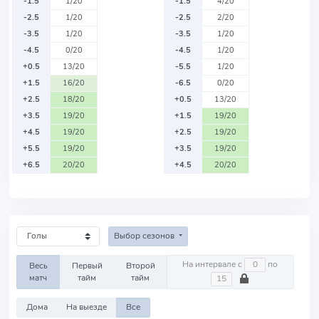
-1.5
1/20
-1.5
4/20
-2.5
1/20
-2.5
2/20
-3.5
1/20
-3.5
1/20
-4.5
0/20
-4.5
1/20
+0.5
13/20
-5.5
1/20
+1.5
16/20
-6.5
0/20
+2.5
18/20
+0.5
13/20
+3.5
19/20
+1.5
19/20
+4.5
19/20
+2.5
19/20
+5.5
19/20
+3.5
19/20
+6.5
20/20
+4.5
20/20
Выбор сезонов
На интервале с
по
Весь
Первый
Второй
матч
тайм
тайм
Дома
На выезде
Все