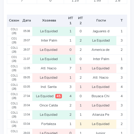
7
0
1.25
1.55
2.8
ИТ
ИТ
Сезон
Дата
Хозяева
Гости
Т
1
2
COL1
La Equidad
1
0
Jaguares d
1
05.08
(26)
CO1
Inter Palm
1
2
La Equidad
3
29.07
(26)
COL1
La Equidad
0
2
America de
2
26.07
(26)
CO1
La Equidad
1
0
Inter Palm
1
21.07
(26)
COL1
Atl. Nacio
7
1
La Equidad
8
12.05
(26)
COL1
La Equidad
1
2
Atl. Nacio
3
09.05
(26)
COL1
Ind. Santa
3
1
La Equidad
4
03.05
(26)
COL1
La Equidad
4
0
Boyaca Chi
4
45
27.04
(26)
COL1
Once Calda
2
1
La Equidad
3
20.04
(26)
COL1
La Equidad
2
1
Alianza Pe
3
13.04
(26)
COL1
Fortaleza
1
1
La Equidad
2
03.04
(26)
COL1
La Equidad
0
1
Junior
1
29.03