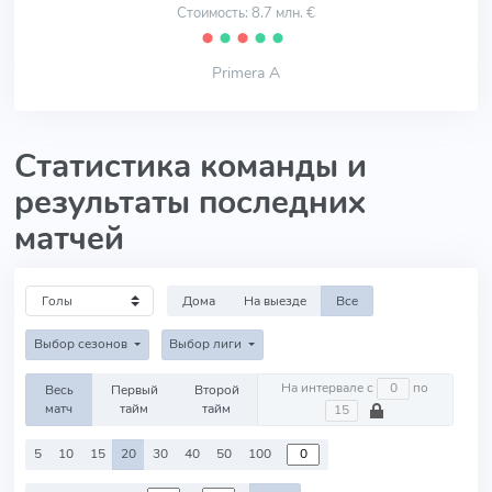
Стоимость: 8.7 млн. €
⬤
⬤
⬤
⬤
⬤
Primera A
Статистика команды и
результаты последних
матчей
Дома
На выезде
Все
Выбор сезонов
Выбор лиги
На интервале с
по
Весь
Первый
Второй
матч
тайм
тайм
5
10
15
20
30
40
50
100