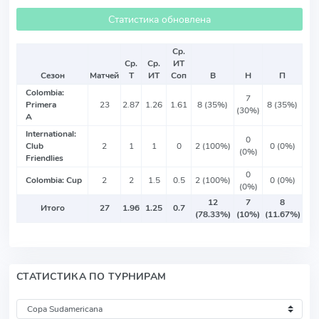
Статистика обновлена
Ср.
Ср.
Ср.
ИТ
Сезон
Матчей
Т
ИТ
Соп
В
Н
П
Colombia:
7
Primera
23
2.87
1.26
1.61
8 (35%)
8 (35%)
(30%)
A
International:
0
Club
2
1
1
0
2 (100%)
0 (0%)
(0%)
Friendlies
0
Colombia: Cup
2
2
1.5
0.5
2 (100%)
0 (0%)
(0%)
12
7
8
Итого
27
1.96
1.25
0.7
(78.33%)
(10%)
(11.67%)
СТАТИСТИКА ПО ТУРНИРАМ