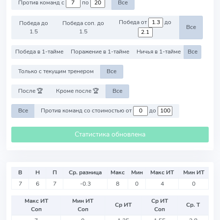
Против команд с
по
Все
Победа от
до
Победа до
Победа соп. до
Все
1.5
1.5
Победа в 1-тайме
Поражение в 1-тайме
Ничья в 1-тайме
Все
Только с текущим тренером
Все
После 🏆
Кроме после 🏆
Все
Все
Против команд со стоимостью от
до
Статистика обновлена
В
Н
П
Ср. разница
Макс
Мин
Макс ИТ
Мин ИТ
7
6
7
-0.3
8
0
4
0
Макс ИТ
Мин ИТ
Ср ИТ
Ср ИТ
Ср. Т
Соп
Соп
Соп