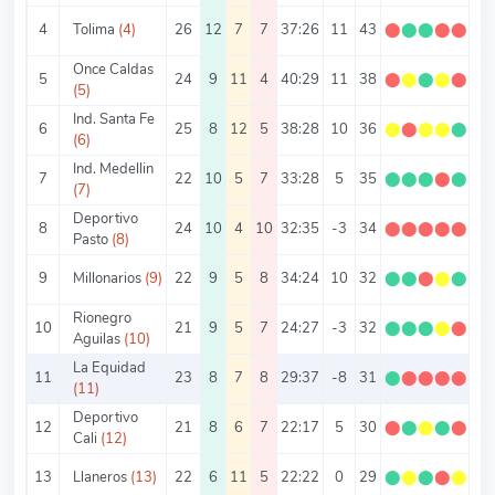
4
Tolima
(4)
26
12
7
7
37:26
11
43
⬤
⬤
⬤
⬤
⬤
1.
Once Caldas
5
24
9
11
4
40:29
11
38
⬤
⬤
⬤
⬤
⬤
1.
(5)
Ind. Santa Fe
6
25
8
12
5
38:28
10
36
⬤
⬤
⬤
⬤
⬤
1.
(6)
Ind. Medellin
7
22
10
5
7
33:28
5
35
⬤
⬤
⬤
⬤
⬤
1.
(7)
Deportivo
8
24
10
4
10
32:35
-3
34
⬤
⬤
⬤
⬤
⬤
1.
Pasto
(8)
9
Millonarios
(9)
22
9
5
8
34:24
10
32
⬤
⬤
⬤
⬤
⬤
1.
Rionegro
10
21
9
5
7
24:27
-3
32
⬤
⬤
⬤
⬤
⬤
1.
Aguilas
(10)
La Equidad
11
23
8
7
8
29:37
-8
31
⬤
⬤
⬤
⬤
⬤
1.
(11)
Deportivo
12
21
8
6
7
22:17
5
30
⬤
⬤
⬤
⬤
⬤
1.
Cali
(12)
13
Llaneros
(13)
22
6
11
5
22:22
0
29
⬤
⬤
⬤
⬤
⬤
1.