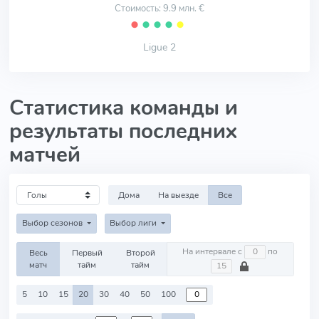
Стоимость: 9.9 млн. €
⬤
⬤
⬤
⬤
⬤
Ligue 2
Статистика команды и
результаты последних
матчей
Дома
На выезде
Все
Выбор сезонов
Выбор лиги
На интервале с
по
Весь
Первый
Второй
матч
тайм
тайм
5
10
15
20
30
40
50
100