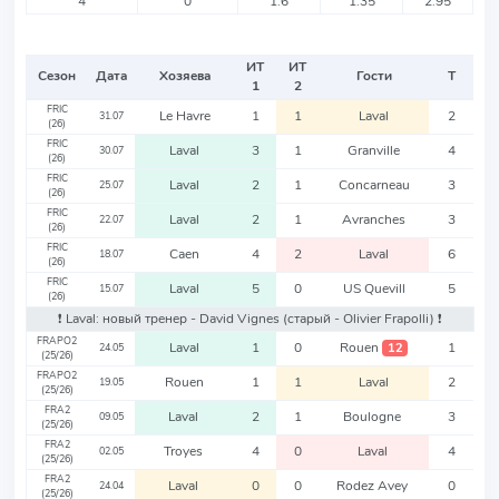
4
0
1.6
1.35
2.95
ИТ
ИТ
Сезон
Дата
Хозяева
Гости
Т
1
2
FRIC
Le Havre
1
1
Laval
2
31.07
(26)
FRIC
Laval
3
1
Granville
4
30.07
(26)
FRIC
Laval
2
1
Concarneau
3
25.07
(26)
FRIC
Laval
2
1
Avranches
3
22.07
(26)
FRIC
Caen
4
2
Laval
6
18.07
(26)
FRIC
Laval
5
0
US Quevill
5
15.07
(26)
❗️ Laval: новый тренер - David Vignes
(старый - Olivier Frapolli)
❗️
FRAPO2
Laval
1
0
Rouen
1
12
24.05
(25/26)
FRAPO2
Rouen
1
1
Laval
2
19.05
(25/26)
FRA2
Laval
2
1
Boulogne
3
09.05
(25/26)
FRA2
Troyes
4
0
Laval
4
02.05
(25/26)
FRA2
Laval
0
0
Rodez Avey
0
24.04
(25/26)