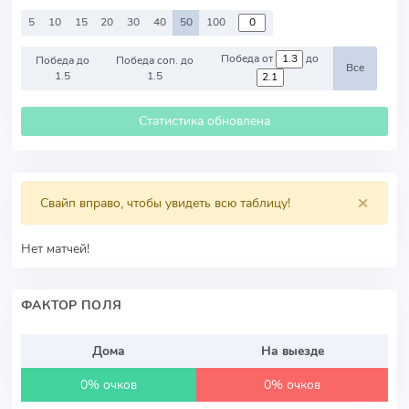
5
10
15
20
30
40
50
100
Победа от
до
Победа до
Победа соп. до
Все
1.5
1.5
Статистика обновлена
×
Свайп вправо, чтобы увидеть всю таблицу!
Нет матчей!
ФАКТОР ПОЛЯ
Дома
На выезде
0% очков
0% очков