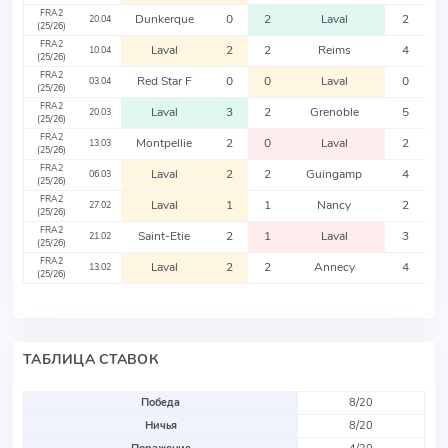
FRA2
Dunkerque
0
2
Laval
2
20.04
(25/26)
FRA2
Laval
2
2
Reims
4
10.04
(25/26)
FRA2
Red Star F
0
0
Laval
0
03.04
(25/26)
FRA2
Laval
3
2
Grenoble
5
20.03
(25/26)
FRA2
Montpellie
2
0
Laval
2
13.03
(25/26)
FRA2
Laval
2
2
Guingamp
4
06.03
(25/26)
FRA2
Laval
1
1
Nancy
2
27.02
(25/26)
FRA2
Saint-Etie
2
1
Laval
3
21.02
(25/26)
FRA2
Laval
2
2
Annecy
4
13.02
(25/26)
ТАБЛИЦА СТАВОК
Победа
8/20
Ничья
8/20