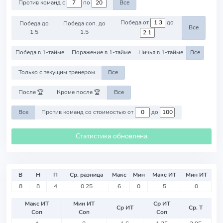
Против команд с
по
Все
Победа от
до
Победа до
Победа соп. до
Все
1.5
1.5
Победа в 1-тайме
Поражение в 1-тайме
Ничья в 1-тайме
Все
Только с текущим тренером
Все
После 🏆
Кроме после 🏆
Все
Все
Против команд со стоимостью от
до
Статистика обновлена
В
Н
П
Ср. разница
Макс
Мин
Макс ИТ
Мин ИТ
8
8
4
0.25
6
0
5
0
Макс ИТ
Мин ИТ
Ср ИТ
Ср ИТ
Ср. Т
Соп
Соп
Соп