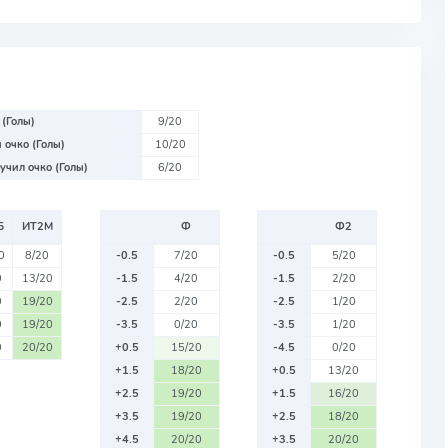
 (Голы)
9/20
 очко (Голы)
10/20
учил очко (Голы)
6/20
Б
ИТ2М
Ф
Ф2
0
8/20
-0.5
7/20
-0.5
5/20
0
13/20
-1.5
4/20
-1.5
2/20
0
19/20
-2.5
2/20
-2.5
1/20
0
19/20
-3.5
0/20
-3.5
1/20
0
20/20
+0.5
15/20
-4.5
0/20
+1.5
18/20
+0.5
13/20
+2.5
19/20
+1.5
16/20
+3.5
19/20
+2.5
18/20
+4.5
20/20
+3.5
20/20