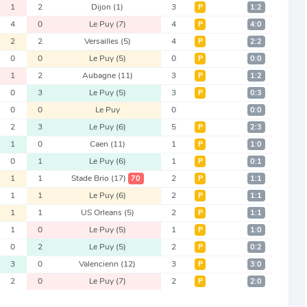
1
2
Dijon
(1)
3
Р
1:2
4
0
Le Puy
(7)
4
Р
4:0
2
2
Versailles
(5)
4
Р
2:2
0
0
Le Puy
(5)
0
Р
0:0
1
2
Aubagne
(11)
3
Р
1:2
0
3
Le Puy
(5)
3
Р
0:3
0
0
Le Puy
0
0:0
2
3
Le Puy
(6)
5
Р
2:3
1
0
Caen
(11)
1
Р
1:0
0
1
Le Puy
(6)
1
Р
0:1
1
1
Stade Brio
(17)
2
70
Р
1:1
1
1
Le Puy
(6)
2
Р
1:1
1
1
US Orleans
(5)
2
Р
1:1
1
0
Le Puy
(5)
1
Р
1:0
0
2
Le Puy
(5)
2
Р
0:2
3
0
Valencienn
(12)
3
Р
3:0
2
0
Le Puy
(7)
2
Р
2:0