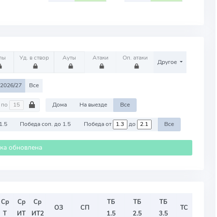
лы
Уд. в створ
Ауты
Атаки
Оп. атаки
Другое
2026/27
Все
по
Дома
На выезде
Все
1.5
Победа соп. до 1.5
Победа от
до
Все
ика обновлена
Ср
Ср
Ср
ТБ
ТБ
ТБ
ОЗ
СП
ТС
Т
ИТ
ИТ2
1.5
2.5
3.5