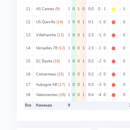
11
AS Cannes
(9)
1
0
1
0
0:0
0
1
⬤
1
12
US Quevilly
(14)
1
0
0
1
0:1
-1
0
⬤
0
13
Villefranche
(13)
1
0
0
1
2:3
-1
0
⬤
0
14
Versailles 78
(12)
1
0
0
1
2:3
-1
0
⬤
0
15
SC Bastia
(16)
1
0
0
1
0:2
-2
0
⬤
0
16
Concarneau
(15)
1
0
0
1
0:2
-2
0
⬤
0
17
Aubagne AB
(17)
1
0
0
1
0:3
-3
0
⬤
0
18
Valenciennes
(18)
1
0
0
1
0:4
-4
0
⬤
0
Все
Команда
9