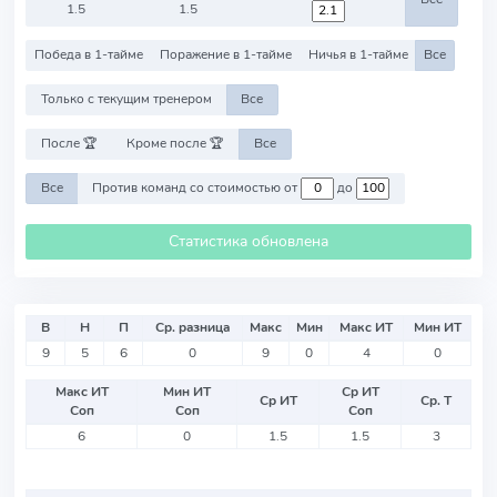
1.5
1.5
Победа в 1-тайме
Поражение в 1-тайме
Ничья в 1-тайме
Все
Только с текущим тренером
Все
После 🏆
Кроме после 🏆
Все
Все
Против команд со стоимостью от
до
Статистика обновлена
В
Н
П
Ср. разница
Макс
Мин
Макс ИТ
Мин ИТ
9
5
6
0
9
0
4
0
Макс ИТ
Мин ИТ
Ср ИТ
Ср ИТ
Ср. Т
Соп
Соп
Соп
6
0
1.5
1.5
3