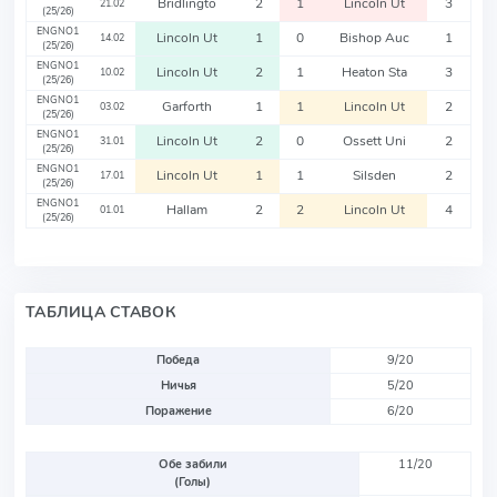
Bridlingto
2
1
Lincoln Ut
3
21.02
(25/26)
ENGNO1
Lincoln Ut
1
0
Bishop Auc
1
14.02
(25/26)
ENGNO1
Lincoln Ut
2
1
Heaton Sta
3
10.02
(25/26)
ENGNO1
Garforth
1
1
Lincoln Ut
2
03.02
(25/26)
ENGNO1
Lincoln Ut
2
0
Ossett Uni
2
31.01
(25/26)
ENGNO1
Lincoln Ut
1
1
Silsden
2
17.01
(25/26)
ENGNO1
Hallam
2
2
Lincoln Ut
4
01.01
(25/26)
ТАБЛИЦА СТАВОК
Победа
9/20
Ничья
5/20
Поражение
6/20
Обе забили
11/20
(Голы)