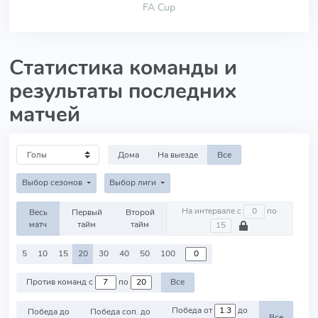
FA Cup
Статистика команды и
результаты последних
матчей
Дома
На выезде
Все
Выбор сезонов
Выбор лиги
На интервале с
по
Весь
Первый
Второй
матч
тайм
тайм
5
10
15
20
30
40
50
100
Против команд с
по
Все
Победа от
до
Победа до
Победа соп. до
Все