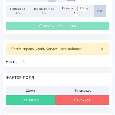
Победа от
до
Победа до
Победа соп. до
Все
1.5
1.5
Статистика обновлена
×
Свайп вправо, чтобы увидеть всю таблицу!
Нет матчей!
ФАКТОР ПОЛЯ
Дома
На выезде
0% очков
0% очков