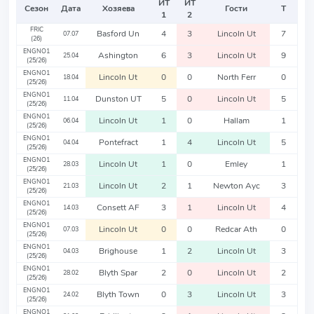
ИТ
ИТ
Сезон
Дата
Хозяева
Гости
Т
1
2
FRIC
Basford Un
4
3
Lincoln Ut
7
07.07
(26)
ENGNO1
Ashington
6
3
Lincoln Ut
9
25.04
(25/26)
ENGNO1
Lincoln Ut
0
0
North Ferr
0
18.04
(25/26)
ENGNO1
Dunston UT
5
0
Lincoln Ut
5
11.04
(25/26)
ENGNO1
Lincoln Ut
1
0
Hallam
1
06.04
(25/26)
ENGNO1
Pontefract
1
4
Lincoln Ut
5
04.04
(25/26)
ENGNO1
Lincoln Ut
1
0
Emley
1
28.03
(25/26)
ENGNO1
Lincoln Ut
2
1
Newton Ayc
3
21.03
(25/26)
ENGNO1
Consett AF
3
1
Lincoln Ut
4
14.03
(25/26)
ENGNO1
Lincoln Ut
0
0
Redcar Ath
0
07.03
(25/26)
ENGNO1
Brighouse
1
2
Lincoln Ut
3
04.03
(25/26)
ENGNO1
Blyth Spar
2
0
Lincoln Ut
2
28.02
(25/26)
ENGNO1
Blyth Town
0
3
Lincoln Ut
3
24.02
(25/26)
ENGNO1