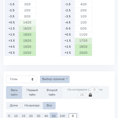
-1.5
3/20
-1.5
4/20
-2.5
2/20
-2.5
2/20
-3.5
0/20
-3.5
1/20
+0.5
14/20
-4.5
1/20
+1.5
16/20
-5.5
0/20
+2.5
18/20
+0.5
11/20
+3.5
19/20
+1.5
17/20
+4.5
19/20
+2.5
18/20
+5.5
20/20
+3.5
20/20
Выбор сезонов
На интервале с
по
Весь
Первый
Второй
матч
тайм
тайм
Дома
На выезде
Все
5
10
15
20
30
40
50
100