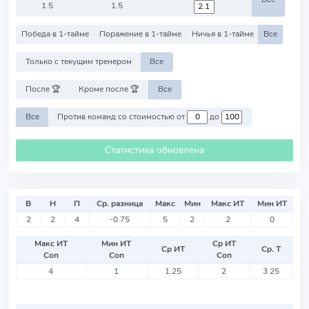
1.5
1.5
Победа в 1-тайме
Поражение в 1-тайме
Ничья в 1-тайме
Все
Только с текущим тренером
Все
После 🏆
Кроме после 🏆
Все
Все
Против команд со стоимостью от
до
Статистика обновлена
В
Н
П
Ср. разница
Макс
Мин
Макс ИТ
Мин ИТ
2
2
4
-0.75
5
2
2
0
Макс ИТ
Мин ИТ
Ср ИТ
Ср ИТ
Ср. Т
Соп
Соп
Соп
4
1
1.25
2
3.25