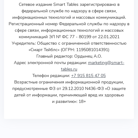
Сетевое издание Smart Tables зарегистрировано в
федеральной службе по надзору в сфере связи,
информационных технологий и массовых коммуникаций.
Регистрационный номер Федеральной службы по надзору в
сфере связи, информационных технологий и массовых
коммуникаций ЭЛ № ФС 77 - 80199 от 22.01.2021
Учредитель
:
Общество с ограниченной ответственностью
«Смарт Тейблс» (ОГРН: 1195081014391)
Главный редактор: Ордынец А.О.
Адрес электронной почты редакции:
marketing@smart-
tables.ru
Телефон редакции:
+7 915 815 47 05
Возрастные ограничения информационной продукции,
предусмотренные ФЗ от 29.12.2010 N436-ФЗ «О защите
детей от информации, причиняющей вред их здоровью
и развитию»: 18+