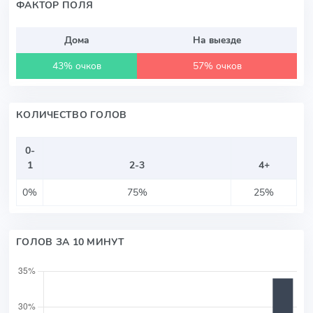
ФАКТОР ПОЛЯ
Дома
На выезде
43% очков
57% очков
КОЛИЧЕСТВО ГОЛОВ
0-
1
2-3
4+
0%
75%
25%
ГОЛОВ ЗА 10 МИНУТ