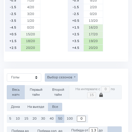
-0.5
7/20
-0.5
5/20
-1.5
4/20
-1.5
2/20
-2.5
3/20
-2.5
0/20
-3.5
1/20
+0.5
13/20
-4.5
0/20
+1.5
16/20
+0.5
15/20
+2.5
17/20
+1.5
18/20
+3.5
19/20
+2.5
20/20
+4.5
20/20
Выбор сезонов
На интервале с
по
Весь
Первый
Второй
матч
тайм
тайм
Дома
На выезде
Все
5
10
15
20
30
40
50
100
Победа от
до
Победа до
Победа соп. до