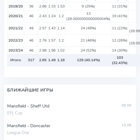
2019/20
36
2.86
1.33
1.53
9 (25%)
11 (31%)
13
2020/21
46
2.43
1.24
1.2
19 (41%)
(28.000000000000004%)
2021/22
49
2.57
1.43
1.14
24 (49%)
11 (22%)
(28.9
2022/23
46
2.76
1.57
1.2
21 (46%)
12 (26%)
(28.0
2023/24
46
2.98
1.96
1.02
24 (52%)
14 (30%)
103
Итого
317
2.65
1.49
1.16
129 (40.14%)
(32.43%)
БЛИЖАЙШИЕ ИГРЫ
Mansfield - Sheff Utd
08.08
EFL Cup
Mansfield - Doncaster
14.08
League One