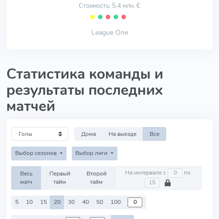
Стоимость: 5.4 млн. €
⬤
⬤
⬤
⬤
⬤
League One
Статистика команды и
результаты последних
матчей
Дома
На выезде
Все
Выбор сезонов
Выбор лиги
На интервале с
по
Весь
Первый
Второй
матч
тайм
тайм
5
10
15
20
30
40
50
100