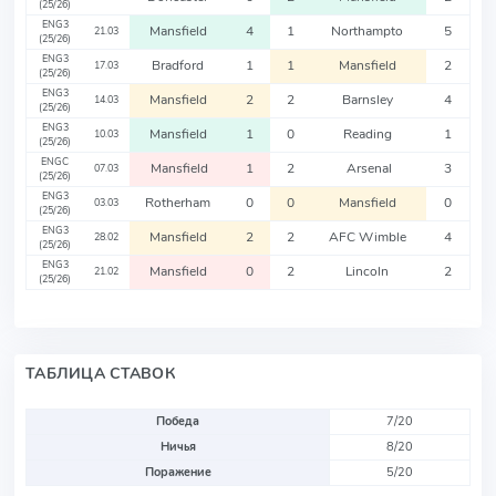
(25/26)
ENG3
Mansfield
4
1
Northampto
5
21.03
(25/26)
ENG3
Bradford
1
1
Mansfield
2
17.03
(25/26)
ENG3
Mansfield
2
2
Barnsley
4
14.03
(25/26)
ENG3
Mansfield
1
0
Reading
1
10.03
(25/26)
ENGC
Mansfield
1
2
Arsenal
3
07.03
(25/26)
ENG3
Rotherham
0
0
Mansfield
0
03.03
(25/26)
ENG3
Mansfield
2
2
AFC Wimble
4
28.02
(25/26)
ENG3
Mansfield
0
2
Lincoln
2
21.02
(25/26)
ТАБЛИЦА СТАВОК
Победа
7/20
Ничья
8/20
Поражение
5/20