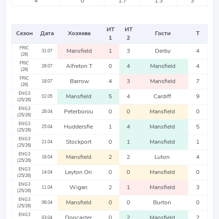
4
0
1.7
1.3
3
ИТ
ИТ
Сезон
Дата
Хозяева
Гости
Т
1
2
FRIC
Mansfield
1
3
Derby
4
31.07
(26)
FRIC
Alfreton T
0
4
Mansfield
4
28.07
(26)
FRIC
Barrow
4
3
Mansfield
7
18.07
(26)
ENG3
Mansfield
5
4
Cardiff
9
02.05
(25/26)
ENG3
Peterborou
0
0
Mansfield
0
28.04
(25/26)
ENG3
Huddersfie
1
4
Mansfield
5
25.04
(25/26)
ENG3
Stockport
0
1
Mansfield
1
21.04
(25/26)
ENG3
Mansfield
2
2
Luton
4
18.04
(25/26)
ENG3
Leyton Ori
0
0
Mansfield
0
14.04
(25/26)
ENG3
Wigan
2
1
Mansfield
3
11.04
(25/26)
ENG3
Mansfield
0
0
Burton
0
06.04
(25/26)
ENG3
Doncaster
0
2
Mansfield
2
03.04