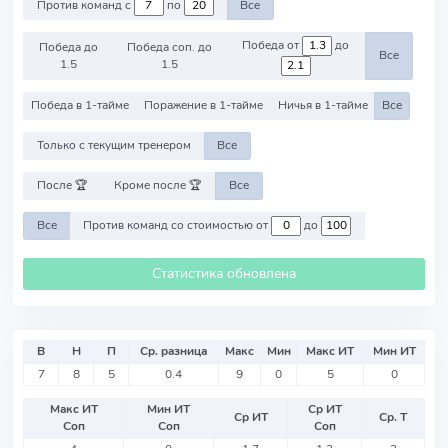
Против команд с
по
Все
Победа от
до
Победа до
Победа соп. до
Все
1.5
1.5
Победа в 1-тайме
Поражение в 1-тайме
Ничья в 1-тайме
Все
Только с текущим тренером
Все
После 🏆
Кроме после 🏆
Все
Все
Против команд со стоимостью от
до
Статистика обновлена
В
Н
П
Ср. разница
Макс
Мин
Макс ИТ
Мин ИТ
7
8
5
0.4
9
0
5
0
Макс ИТ
Мин ИТ
Ср ИТ
Ср ИТ
Ср. Т
Соп
Соп
Соп