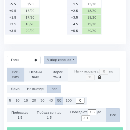
-5.5
0/20
+1.5
13/20
+0.5
15/20
+2.5
18/20
+1.5
17/20
+3.5
19/20
+2.5
18/20
+4.5
19/20
+3.5
20/20
+5.5
20/20
Выбор сезонов
На интервале с
по
Весь
Первый
Второй
матч
тайм
тайм
Дома
На выезде
Все
5
10
15
20
30
40
50
100
Победа от
до
Победа до
Победа соп. до
Все
1.5
1.5