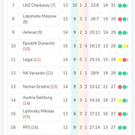
7
LNZ Cherkassy
(7)
13
10
1
2
22:8
14
31
⬤
⬤
⬤
Lokomotiv Moscow
8
13
9
3
1
26:7
19
30
⬤
⬤
⬤
(8)
9
Akhmat
(9)
14
9
2
3
25:11
14
29
⬤
⬤
⬤
Epicentr Dunaivtsi
10
15
9
2
4
26:13
13
29
⬤
⬤
⬤
(10)
11
Legia
(11)
14
8
5
1
25:15
10
29
⬤
⬤
⬤
12
NK Varazdin
(12)
11
9
1
1
28:9
19
28
⬤
⬤
⬤
13
Neman Grodno
(13)
14
8
3
3
33:12
21
27
⬤
⬤
⬤
Austria Salzburg
14
12
8
3
1
34:16
18
27
⬤
⬤
⬤
(14)
Liptovsky Mikulas
15
13
8
3
2
37:21
16
27
⬤
⬤
⬤
(15)
16
RFS
(16)
12
8
3
1
27:14
13
27
⬤
⬤
⬤