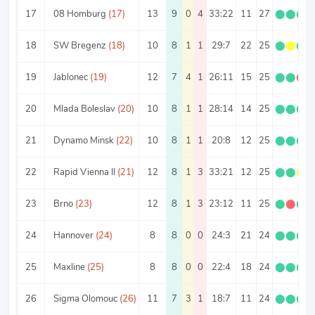
17
08 Homburg
(17)
13
9
0
4
33:22
11
27
⬤
⬤
⬤
18
SW Bregenz
(18)
10
8
1
1
29:7
22
25
⬤
⬤
⬤
19
Jablonec
(19)
12
7
4
1
26:11
15
25
⬤
⬤
⬤
20
Mlada Boleslav
(20)
10
8
1
1
28:14
14
25
⬤
⬤
⬤
21
Dynamo Minsk
(22)
10
8
1
1
20:8
12
25
⬤
⬤
⬤
22
Rapid Vienna II
(21)
12
8
1
3
33:21
12
25
⬤
⬤
⬤
23
Brno
(23)
12
8
1
3
23:12
11
25
⬤
⬤
⬤
24
Hannover
(24)
8
8
0
0
24:3
21
24
⬤
⬤
⬤
25
Maxline
(25)
8
8
0
0
22:4
18
24
⬤
⬤
⬤
26
Sigma Olomouc
(26)
11
7
3
1
18:7
11
24
⬤
⬤
⬤