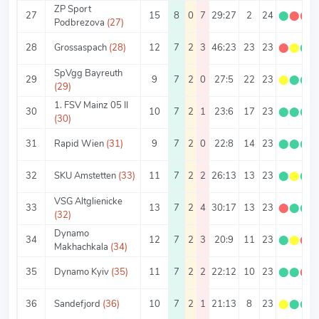
ZP Sport
27
15
8
0
7
29:27
2
24
⬤
⬤
⬤
Podbrezova
(27)
28
Grossaspach
(28)
12
7
2
3
46:23
23
23
⬤
⬤
⬤
SpVgg Bayreuth
29
9
7
2
0
27:5
22
23
⬤
⬤
⬤
(29)
1. FSV Mainz 05 II
30
10
7
2
1
23:6
17
23
⬤
⬤
⬤
(30)
31
Rapid Wien
(31)
9
7
2
0
22:8
14
23
⬤
⬤
⬤
32
SKU Amstetten
(33)
11
7
2
2
26:13
13
23
⬤
⬤
⬤
VSG Altglienicke
33
13
7
2
4
30:17
13
23
⬤
⬤
⬤
(32)
Dynamo
34
12
7
2
3
20:9
11
23
⬤
⬤
⬤
Makhachkala
(34)
35
Dynamo Kyiv
(35)
11
7
2
2
22:12
10
23
⬤
⬤
⬤
36
Sandefjord
(36)
10
7
2
1
21:13
8
23
⬤
⬤
⬤