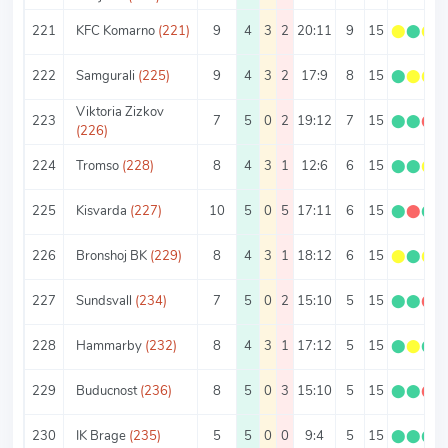
221
KFC Komarno
(221)
9
4
3
2
20:11
9
15
⬤
⬤
⬤
222
Samgurali
(225)
9
4
3
2
17:9
8
15
⬤
⬤
⬤
Viktoria Zizkov
223
7
5
0
2
19:12
7
15
⬤
⬤
⬤
(226)
224
Tromso
(228)
8
4
3
1
12:6
6
15
⬤
⬤
⬤
225
Kisvarda
(227)
10
5
0
5
17:11
6
15
⬤
⬤
⬤
226
Bronshoj BK
(229)
8
4
3
1
18:12
6
15
⬤
⬤
⬤
227
Sundsvall
(234)
7
5
0
2
15:10
5
15
⬤
⬤
⬤
228
Hammarby
(232)
8
4
3
1
17:12
5
15
⬤
⬤
⬤
229
Buducnost
(236)
8
5
0
3
15:10
5
15
⬤
⬤
⬤
230
IK Brage
(235)
5
5
0
0
9:4
5
15
⬤
⬤
⬤