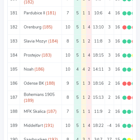
(182)
181
Pardubice II
(181)
7
5
1
1
10:6
4
16
⬤
⬤
⬤
182
Orenburg
(185)
10
5
1
4
13:10
3
16
⬤
⬤
⬤
183
Slavia Mozyr
(184)
8
5
1
2
11:8
3
16
⬤
⬤
⬤
184
Prostejov
(183)
10
5
1
4
18:15
3
16
⬤
⬤
⬤
185
Noah
(186)
10
4
4
2
14:11
3
16
⬤
⬤
⬤
186
Odense BK
(188)
9
5
1
3
18:16
2
16
⬤
⬤
⬤
Bohemians 1905
187
8
5
1
2
15:13
2
16
⬤
⬤
⬤
(189)
188
MFK Skalica
(187)
7
5
1
1
11:9
2
16
⬤
⬤
⬤
189
Middelfart
(191)
10
5
1
4
18:22
-4
16
⬤
⬤
⬤
190
Saarbrucken
(192)
8
4
3
1
34:7
27
15
⬤
⬤
⬤