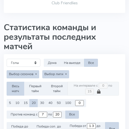
Club Friendlies
Статистика команды и
результаты последних
матчей
Дома
На выезде
Все
Выбор сезонов
Выбор лиги
На интервале с
по
Весь
Первый
Второй
матч
тайм
тайм
5
10
15
20
30
40
50
100
Против команд с
по
Все
Победа от
до
Победа до
Победа соп. до
Все