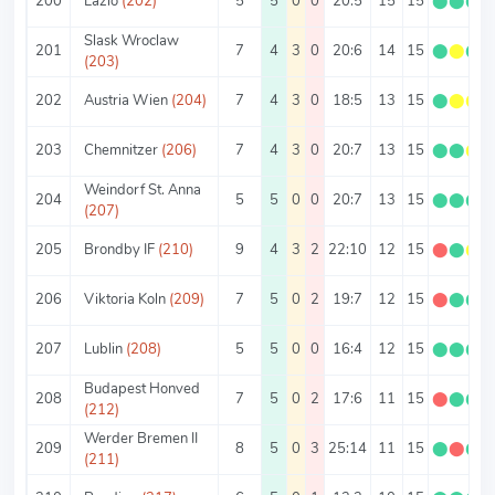
200
Lazio
(202)
5
5
0
0
20:5
15
15
⬤
⬤
⬤
Slask Wroclaw
201
7
4
3
0
20:6
14
15
⬤
⬤
⬤
(203)
202
Austria Wien
(204)
7
4
3
0
18:5
13
15
⬤
⬤
⬤
203
Chemnitzer
(206)
7
4
3
0
20:7
13
15
⬤
⬤
⬤
Weindorf St. Anna
204
5
5
0
0
20:7
13
15
⬤
⬤
⬤
(207)
205
Brondby IF
(210)
9
4
3
2
22:10
12
15
⬤
⬤
⬤
206
Viktoria Koln
(209)
7
5
0
2
19:7
12
15
⬤
⬤
⬤
207
Lublin
(208)
5
5
0
0
16:4
12
15
⬤
⬤
⬤
Budapest Honved
208
7
5
0
2
17:6
11
15
⬤
⬤
⬤
(212)
Werder Bremen II
209
8
5
0
3
25:14
11
15
⬤
⬤
⬤
(211)