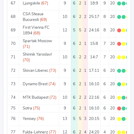
67
Ljungskile
(67)
9
6
2
1
18:9
9
20
⬤
⬤
⬤
CSA Steaua
68
10
6
2
2
25:17
8
20
⬤
⬤
⬤
Bucuresti
(69)
First Vienna FC
69
12
5
5
2
24:16
8
20
⬤
⬤
⬤
1894
(68)
Spartak Moscow
70
9
6
2
1
15:8
7
20
⬤
⬤
⬤
(71)
Shinnik Yaroslavl
71
10
6
2
2
14:7
7
20
⬤
⬤
⬤
(70)
72
Slovan Liberec
(73)
9
6
2
1
17:11
6
20
⬤
⬤
⬤
73
Dynamo Brest
(74)
9
6
2
1
16:10
6
20
⬤
⬤
⬤
74
MTK Budapest
(72)
10
6
2
2
22:16
6
20
⬤
⬤
⬤
75
Sotra
(75)
9
6
2
1
16:10
6
20
⬤
⬤
⬤
76
Yenisey
(76)
13
5
5
3
20:15
5
20
⬤
⬤
⬤
77
Fulda-Lehnerz
(77)
12
6
2
4
24:20
4
20
⬤
⬤
⬤