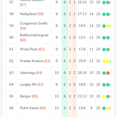
57
9
6
2
1
25:10
15
20
⬤
⬤
⬤
(57)
58
Midtjylland
(58)
9
6
2
1
27:13
14
20
⬤
⬤
⬤
Dungannon Swifts
59
8
6
2
0
19:5
14
20
⬤
⬤
⬤
(59)
Baltika Kaliningrad
60
8
6
2
0
15:3
12
20
⬤
⬤
⬤
(60)
61
Wisla Plock
(61)
9
6
2
1
17:6
11
20
⬤
⬤
⬤
62
Hradec Kralove
(62)
8
6
2
0
20:9
11
20
⬤
⬤
⬤
63
Valerenga
(64)
10
6
2
2
26:16
10
20
⬤
⬤
⬤
64
Lyngby BK
(63)
8
6
2
0
18:8
10
20
⬤
⬤
⬤
65
Bangor
(65)
10
6
2
2
22:12
10
20
⬤
⬤
⬤
66
Rubin Kazan
(66)
10
6
2
2
15:6
9
20
⬤
⬤
⬤