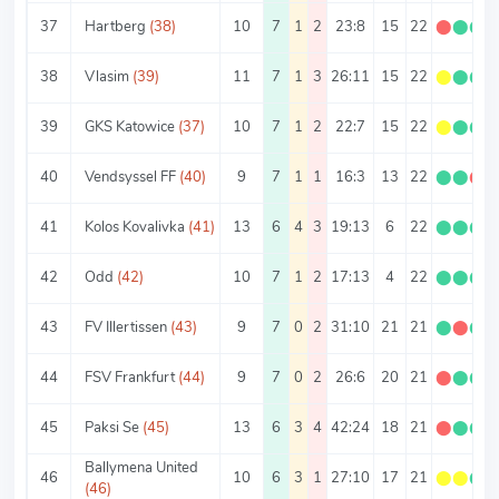
37
Hartberg
(38)
10
7
1
2
23:8
15
22
⬤
⬤
⬤
38
Vlasim
(39)
11
7
1
3
26:11
15
22
⬤
⬤
⬤
39
GKS Katowice
(37)
10
7
1
2
22:7
15
22
⬤
⬤
⬤
40
Vendsyssel FF
(40)
9
7
1
1
16:3
13
22
⬤
⬤
⬤
41
Kolos Kovalivka
(41)
13
6
4
3
19:13
6
22
⬤
⬤
⬤
42
Odd
(42)
10
7
1
2
17:13
4
22
⬤
⬤
⬤
43
FV Illertissen
(43)
9
7
0
2
31:10
21
21
⬤
⬤
⬤
44
FSV Frankfurt
(44)
9
7
0
2
26:6
20
21
⬤
⬤
⬤
45
Paksi Se
(45)
13
6
3
4
42:24
18
21
⬤
⬤
⬤
Ballymena United
46
10
6
3
1
27:10
17
21
⬤
⬤
⬤
(46)