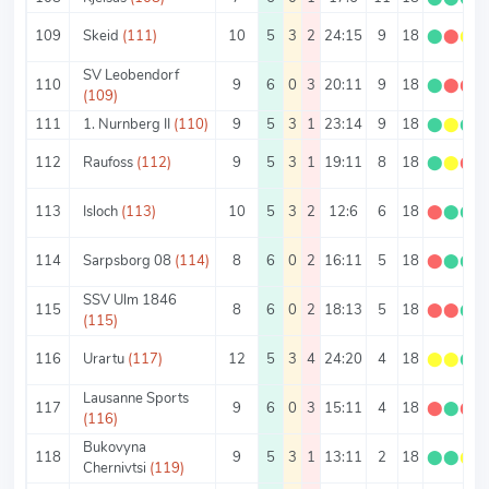
109
Skeid
(111)
10
5
3
2
24:15
9
18
⬤
⬤
⬤
SV Leobendorf
110
9
6
0
3
20:11
9
18
⬤
⬤
⬤
(109)
111
1. Nurnberg II
(110)
9
5
3
1
23:14
9
18
⬤
⬤
⬤
112
Raufoss
(112)
9
5
3
1
19:11
8
18
⬤
⬤
⬤
113
Isloch
(113)
10
5
3
2
12:6
6
18
⬤
⬤
⬤
114
Sarpsborg 08
(114)
8
6
0
2
16:11
5
18
⬤
⬤
⬤
SSV Ulm 1846
115
8
6
0
2
18:13
5
18
⬤
⬤
⬤
(115)
116
Urartu
(117)
12
5
3
4
24:20
4
18
⬤
⬤
⬤
Lausanne Sports
117
9
6
0
3
15:11
4
18
⬤
⬤
⬤
(116)
Bukovyna
118
9
5
3
1
13:11
2
18
⬤
⬤
⬤
Chernivtsi
(119)