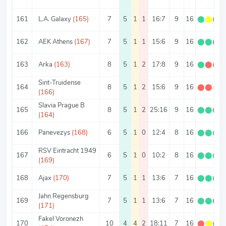
161
L.A. Galaxy
(165)
7
5
1
1
16:7
9
16
⬤
⬤
⬤
162
AEK Athens
(167)
7
5
1
1
15:6
9
16
⬤
⬤
⬤
163
Arka
(163)
8
5
1
2
17:8
9
16
⬤
⬤
⬤
Sint-Truidense
164
8
5
1
2
15:6
9
16
⬤
⬤
⬤
(166)
Slavia Prague B
165
8
5
1
2
25:16
9
16
⬤
⬤
⬤
(164)
166
Panevezys
(168)
6
5
1
0
12:4
8
16
⬤
⬤
⬤
RSV Eintracht 1949
167
6
5
1
0
10:2
8
16
⬤
⬤
⬤
(169)
168
Ajax
(170)
7
5
1
1
13:6
7
16
⬤
⬤
⬤
Jahn Regensburg
169
7
5
1
1
13:6
7
16
⬤
⬤
⬤
(171)
Fakel Voronezh
170
10
4
4
2
18:11
7
16
⬤
⬤
⬤