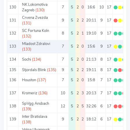
NK Lokomotiva
130
7
5
2
0
16:6
10
17
⬤
⬤
⬤
Zagreb
(130)
Crvena Zvezda
131
9
5
2
2
20:11
9
17
⬤
⬤
⬤
(131)
SC Fortuna Koln
132
8
5
2
1
19:10
9
17
⬤
⬤
⬤
(132)
Mladost Zdralovi
133
7
5
2
0
15:6
9
17
⬤
⬤
⬤
(133)
134
Sochi
(134)
7
5
2
0
21:13
8
17
⬤
⬤
⬤
135
Stjordals Blink
(135)
9
5
2
2
19:11
8
17
⬤
⬤
⬤
136
Houston
(137)
7
5
2
0
15:8
7
17
⬤
⬤
⬤
137
Kromeriz
(136)
10
5
2
3
20:13
7
17
⬤
⬤
⬤
SpVgg Ansbach
138
12
5
2
5
32:26
6
17
⬤
⬤
⬤
(139)
Inter Bratislava
139
9
5
2
2
18:12
6
17
⬤
⬤
⬤
(138)
Volga Ulyanovsk