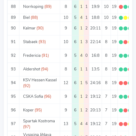
88
Norrkoping
(89)
8
6
1
1
19:9
10
19
⬤
⬤
⬤
89
Biel
(88)
10
5
4
1
18:8
10
19
⬤
⬤
⬤
90
Kalmar
(90)
9
6
1
2
20:11
9
19
⬤
⬤
⬤
91
Stabaek
(93)
10
6
1
3
22:14
8
19
⬤
⬤
⬤
92
Fredericia
(91)
9
5
4
0
16:8
8
19
⬤
⬤
⬤
93
Aldershot
(94)
8
6
1
1
13:5
8
19
⬤
⬤
⬤
KSV Hessen Kassel
94
12
6
1
5
24:16
8
19
⬤
⬤
⬤
(92)
95
CSKA Sofia
(96)
9
6
1
2
19:12
7
19
⬤
⬤
⬤
96
Koper
(95)
9
6
1
2
20:13
7
19
⬤
⬤
⬤
Spartak Kostroma
97
13
5
4
4
19:12
7
19
⬤
⬤
⬤
(97)
Vysocina Jihlava