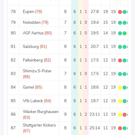
78
Eupen
(78)
8
6
1
1
27:8
19
19
⬤
⬤
⬤
79
Notodden
(79)
7
6
1
0
19:4
15
19
⬤
⬤
⬤
80
AGF Aarhus
(80)
7
6
1
0
19:5
14
19
⬤
⬤
⬤
81
Salzburg
(81)
8
6
1
1
20:7
13
19
⬤
⬤
⬤
82
Falkenberg
(82)
8
6
1
1
17:5
12
19
⬤
⬤
⬤
Shimizu S-Pulse
83
7
6
1
0
17:5
12
19
⬤
⬤
⬤
(86)
84
Gomel
(85)
8
6
1
1
18:6
12
19
⬤
⬤
⬤
85
Vfb Lubeck
(84)
8
6
1
1
19:7
12
19
⬤
⬤
⬤
Wacker Burghausen
86
9
6
1
2
23:11
12
19
⬤
⬤
⬤
(83)
Stuttgarter Kickers
87
8
6
1
1
25:14
11
19
⬤
⬤
⬤
(87)