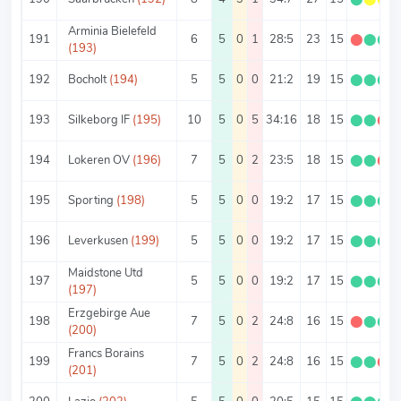
Arminia Bielefeld
191
6
5
0
1
28:5
23
15
⬤
⬤
⬤
(193)
192
Bocholt
(194)
5
5
0
0
21:2
19
15
⬤
⬤
⬤
193
Silkeborg IF
(195)
10
5
0
5
34:16
18
15
⬤
⬤
⬤
194
Lokeren OV
(196)
7
5
0
2
23:5
18
15
⬤
⬤
⬤
195
Sporting
(198)
5
5
0
0
19:2
17
15
⬤
⬤
⬤
196
Leverkusen
(199)
5
5
0
0
19:2
17
15
⬤
⬤
⬤
Maidstone Utd
197
5
5
0
0
19:2
17
15
⬤
⬤
⬤
(197)
Erzgebirge Aue
198
7
5
0
2
24:8
16
15
⬤
⬤
⬤
(200)
Francs Borains
199
7
5
0
2
24:8
16
15
⬤
⬤
⬤
(201)