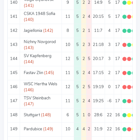
140
9
5
2
2
14:9
5
17
⬤
⬤
⬤
(141)
CSKA 1948 Sofia
141
11
5
2
4
20:15
5
17
⬤
⬤
⬤
(140)
142
Jagiellonia
(142)
8
5
2
1
11:7
4
17
⬤
⬤
⬤
Nizhny Novgorod
143
10
5
2
3
21:18
3
17
⬤
⬤
⬤
(143)
SV Kapfenberg
144
12
5
2
5
20:17
3
17
⬤
⬤
⬤
(144)
145
Fastav Zlin
(145)
11
5
2
4
17:15
2
17
⬤
⬤
⬤
WSC Hertha Wels
146
12
5
2
5
19:19
0
17
⬤
⬤
⬤
(146)
TSV Steinbach
147
11
5
2
4
19:25
-6
17
⬤
⬤
⬤
(147)
148
Stuttgart
(148)
6
5
1
0
28:6
22
16
⬤
⬤
⬤
149
Pardubice
(149)
10
4
4
2
31:9
22
16
⬤
⬤
⬤