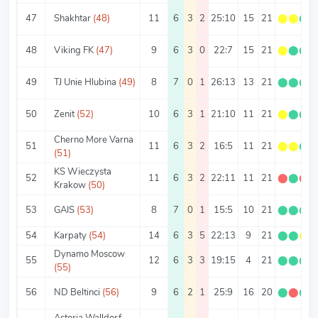
47
Shakhtar
(48)
11
6
3
2
25:10
15
21
⬤
⬤
⬤
48
Viking FK
(47)
9
6
3
0
22:7
15
21
⬤
⬤
⬤
49
TJ Unie Hlubina
(49)
8
7
0
1
26:13
13
21
⬤
⬤
⬤
50
Zenit
(52)
10
6
3
1
21:10
11
21
⬤
⬤
⬤
Cherno More Varna
51
11
6
3
2
16:5
11
21
⬤
⬤
⬤
(51)
KS Wieczysta
52
11
6
3
2
22:11
11
21
⬤
⬤
⬤
Krakow
(50)
53
GAIS
(53)
8
7
0
1
15:5
10
21
⬤
⬤
⬤
54
Karpaty
(54)
14
6
3
5
22:13
9
21
⬤
⬤
⬤
Dynamo Moscow
55
12
6
3
3
19:15
4
21
⬤
⬤
⬤
(55)
56
ND Beltinci
(56)
9
6
2
1
25:9
16
20
⬤
⬤
⬤
Astoria Walldorf