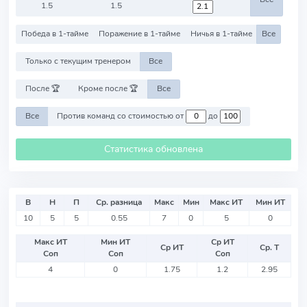
1.5
1.5
Победа в 1-тайме
Поражение в 1-тайме
Ничья в 1-тайме
Все
Только с текущим тренером
Все
После 🏆
Кроме после 🏆
Все
Все
Против команд со стоимостью от
до
Статистика обновлена
В
Н
П
Ср. разница
Макс
Мин
Макс ИТ
Мин ИТ
10
5
5
0.55
7
0
5
0
Макс ИТ
Мин ИТ
Ср ИТ
Ср ИТ
Ср. Т
Соп
Соп
Соп
4
0
1.75
1.2
2.95