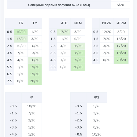
Соперник первым получил очко (Голы)
5/20
ТБ
ТМ
ИТБ
ИТМ
ИТ2Б
ИТ2М
0.5
19/20
1/20
0.5
17/20
3/20
0.5
12/20
8/20
1.5
17/20
3/20
1.5
11/20
9/20
1.5
7/20
13/20
2.5
10/20
10/20
2.5
4/20
16/20
2.5
3/20
17/20
3.5
7/20
13/20
3.5
2/20
18/20
3.5
2/20
18/20
4.5
4/20
16/20
4.5
1/20
19/20
4.5
0/20
20/20
5.5
1/20
19/20
5.5
0/20
20/20
6.5
1/20
19/20
7.5
0/20
20/20
Ф
Ф2
-0.5
10/20
-0.5
5/20
-1.5
7/20
-1.5
3/20
-2.5
2/20
-2.5
2/20
-3.5
1/20
-3.5
0/20
-4.5
1/20
+0.5
10/20