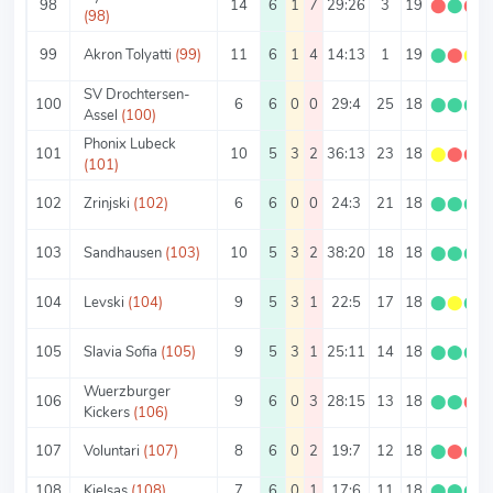
98
14
6
1
7
29:26
3
19
⬤
⬤
⬤
(98)
99
Akron Tolyatti
(99)
11
6
1
4
14:13
1
19
⬤
⬤
⬤
SV Drochtersen-
100
6
6
0
0
29:4
25
18
⬤
⬤
⬤
Assel
(100)
Phonix Lubeck
101
10
5
3
2
36:13
23
18
⬤
⬤
⬤
(101)
102
Zrinjski
(102)
6
6
0
0
24:3
21
18
⬤
⬤
⬤
103
Sandhausen
(103)
10
5
3
2
38:20
18
18
⬤
⬤
⬤
104
Levski
(104)
9
5
3
1
22:5
17
18
⬤
⬤
⬤
105
Slavia Sofia
(105)
9
5
3
1
25:11
14
18
⬤
⬤
⬤
Wuerzburger
106
9
6
0
3
28:15
13
18
⬤
⬤
⬤
Kickers
(106)
107
Voluntari
(107)
8
6
0
2
19:7
12
18
⬤
⬤
⬤
108
Kjelsas
(108)
7
6
0
1
17:6
11
18
⬤
⬤
⬤