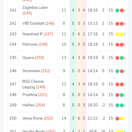
Zaglebie Lubin
241
11
4
3
4
18:16
2
15
⬤
⬤
⬤
(244)
242
VfB Eichstatt
(246)
8
5
0
3
15:13
2
15
⬤
⬤
⬤
243
Naestved IF
(247)
11
3
6
2
17:16
1
15
⬤
⬤
⬤
244
Pohronie
(248)
10
5
0
5
19:18
1
15
⬤
⬤
⬤
245
Opava
(250)
13
4
3
6
19:19
0
15
⬤
⬤
⬤
246
Strommen
(252)
9
5
0
4
14:14
0
15
⬤
⬤
⬤
BSG Chemie
247
11
4
3
4
18:18
0
15
⬤
⬤
⬤
Leipzig
(249)
248
Prishtina
(251)
8
5
0
3
14:14
0
15
⬤
⬤
⬤
249
Halifax
(254)
8
5
0
3
18:20
-2
15
⬤
⬤
⬤
250
Veres Rivne
(253)
14
3
6
5
21:23
-2
15
⬤
⬤
⬤
251
Hertha Berlin
(255)
7
4
2
1
35:9
26
14
⬤
⬤
⬤