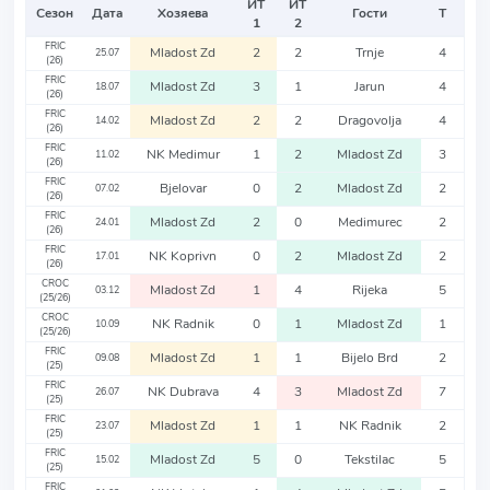
ИТ
ИТ
Сезон
Дата
Хозяева
Гости
Т
1
2
FRIC
Mladost Zd
2
2
Trnje
4
25.07
(26)
FRIC
Mladost Zd
3
1
Jarun
4
18.07
(26)
FRIC
Mladost Zd
2
2
Dragovolja
4
14.02
(26)
FRIC
NK Medimur
1
2
Mladost Zd
3
11.02
(26)
FRIC
Bjelovar
0
2
Mladost Zd
2
07.02
(26)
FRIC
Mladost Zd
2
0
Medimurec
2
24.01
(26)
FRIC
NK Koprivn
0
2
Mladost Zd
2
17.01
(26)
CROC
Mladost Zd
1
4
Rijeka
5
03.12
(25/26)
CROC
NK Radnik
0
1
Mladost Zd
1
10.09
(25/26)
FRIC
Mladost Zd
1
1
Bijelo Brd
2
09.08
(25)
FRIC
NK Dubrava
4
3
Mladost Zd
7
26.07
(25)
FRIC
Mladost Zd
1
1
NK Radnik
2
23.07
(25)
FRIC
Mladost Zd
5
0
Tekstilac
5
15.02
(25)
FRIC