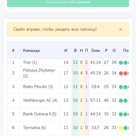
Статистика обновлена
×
Свайп вправо, чтобы увидеть всю таблицу!
#
Команда
И
В
Н
П
Голы
Р
О
Посл. 
1
Trier
(1)
14
12
0
2
41:14
27
36
⬤
⬤
⬤
Polissya Zhytomyr
2
17
10
4
3
45:19
26
34
⬤
⬤
⬤
(2)
3
Botev Plovdiv
(3)
12
11
0
1
29:4
25
33
⬤
⬤
⬤
4
Wolfsberger AC
(4)
13
10
2
1
57:11
46
32
⬤
⬤
⬤
5
Banik Ostrava II
(5)
13
10
2
1
44:14
30
32
⬤
⬤
⬤
6
Termalica
(6)
11
10
1
0
33:7
26
31
⬤
⬤
⬤