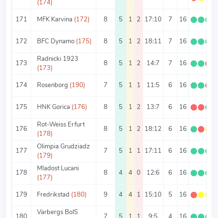
(174)
171
MFK Karvina
(172)
8
5
1
2
17:10
7
16
⬤
⬤
⬤
172
BFC Dynamo
(175)
8
5
1
2
18:11
7
16
⬤
⬤
⬤
Radnicki 1923
173
8
5
1
2
14:7
7
16
⬤
⬤
⬤
(173)
174
Rosenborg
(190)
7
5
1
1
11:5
6
16
⬤
⬤
⬤
175
HNK Gorica
(176)
8
5
1
2
13:7
6
16
⬤
⬤
⬤
Rot-Weiss Erfurt
176
8
5
1
2
18:12
6
16
⬤
⬤
⬤
(178)
Olimpia Grudziadz
177
7
5
1
1
17:11
6
16
⬤
⬤
⬤
(179)
Mladost Lucani
178
8
4
4
0
12:6
6
16
⬤
⬤
⬤
(177)
179
Fredrikstad
(180)
9
4
4
1
15:10
5
16
⬤
⬤
⬤
Varbergs BoIS
180
7
5
1
1
9:5
4
16
⬤
⬤
⬤