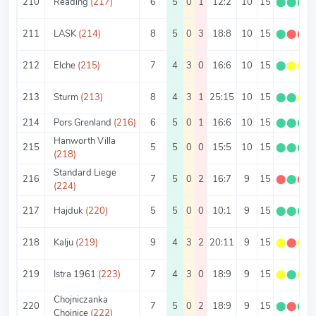
210
Reading
(217)
6
5
0
1
12:2
10
15
⬤
⬤
⬤
211
LASK
(214)
8
5
0
3
18:8
10
15
⬤
⬤
⬤
212
Elche
(215)
7
4
3
0
16:6
10
15
⬤
⬤
⬤
213
Sturm
(213)
8
4
3
1
25:15
10
15
⬤
⬤
⬤
214
Pors Grenland
(216)
6
5
0
1
16:6
10
15
⬤
⬤
⬤
Hanworth Villa
215
5
5
0
0
15:5
10
15
⬤
⬤
⬤
(218)
Standard Liege
216
7
5
0
2
16:7
9
15
⬤
⬤
⬤
(224)
217
Hajduk
(220)
5
5
0
0
10:1
9
15
⬤
⬤
⬤
218
Kalju
(219)
9
4
3
2
20:11
9
15
⬤
⬤
⬤
219
Istra 1961
(223)
7
4
3
0
18:9
9
15
⬤
⬤
⬤
Chojniczanka
220
7
5
0
2
18:9
9
15
⬤
⬤
⬤
Chojnice
(222)