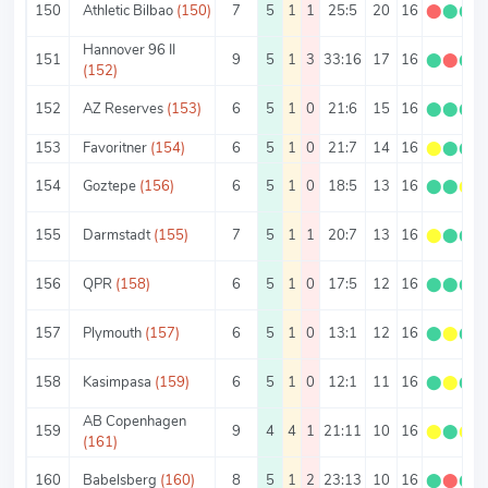
150
Athletic Bilbao
(150)
7
5
1
1
25:5
20
16
⬤
⬤
⬤
Hannover 96 II
151
9
5
1
3
33:16
17
16
⬤
⬤
⬤
(152)
152
AZ Reserves
(153)
6
5
1
0
21:6
15
16
⬤
⬤
⬤
153
Favoritner
(154)
6
5
1
0
21:7
14
16
⬤
⬤
⬤
154
Goztepe
(156)
6
5
1
0
18:5
13
16
⬤
⬤
⬤
155
Darmstadt
(155)
7
5
1
1
20:7
13
16
⬤
⬤
⬤
156
QPR
(158)
6
5
1
0
17:5
12
16
⬤
⬤
⬤
157
Plymouth
(157)
6
5
1
0
13:1
12
16
⬤
⬤
⬤
158
Kasimpasa
(159)
6
5
1
0
12:1
11
16
⬤
⬤
⬤
AB Copenhagen
159
9
4
4
1
21:11
10
16
⬤
⬤
⬤
(161)
160
Babelsberg
(160)
8
5
1
2
23:13
10
16
⬤
⬤
⬤