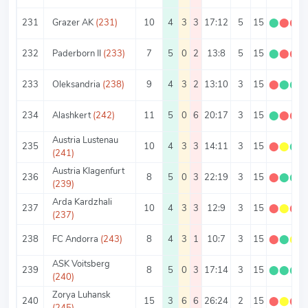
231
Grazer AK
(231)
10
4
3
3
17:12
5
15
⬤
⬤
⬤
232
Paderborn II
(233)
7
5
0
2
13:8
5
15
⬤
⬤
⬤
233
Oleksandria
(238)
9
4
3
2
13:10
3
15
⬤
⬤
⬤
234
Alashkert
(242)
11
5
0
6
20:17
3
15
⬤
⬤
⬤
Austria Lustenau
235
10
4
3
3
14:11
3
15
⬤
⬤
⬤
(241)
Austria Klagenfurt
236
8
5
0
3
22:19
3
15
⬤
⬤
⬤
(239)
Arda Kardzhali
237
10
4
3
3
12:9
3
15
⬤
⬤
⬤
(237)
238
FC Andorra
(243)
8
4
3
1
10:7
3
15
⬤
⬤
⬤
ASK Voitsberg
239
8
5
0
3
17:14
3
15
⬤
⬤
⬤
(240)
Zorya Luhansk
240
15
3
6
6
26:24
2
15
⬤
⬤
⬤
(245)