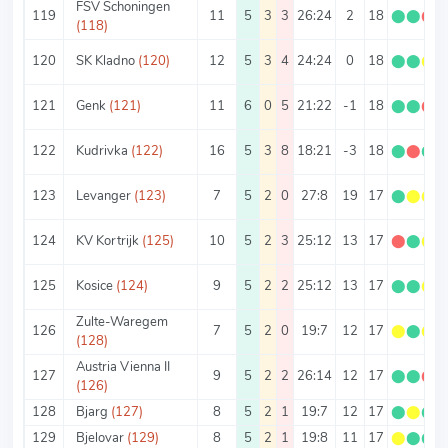
FSV Schoningen
119
11
5
3
3
26:24
2
18
⬤
⬤
⬤
(118)
120
SK Kladno
(120)
12
5
3
4
24:24
0
18
⬤
⬤
⬤
121
Genk
(121)
11
6
0
5
21:22
-1
18
⬤
⬤
⬤
122
Kudrivka
(122)
16
5
3
8
18:21
-3
18
⬤
⬤
⬤
123
Levanger
(123)
7
5
2
0
27:8
19
17
⬤
⬤
⬤
124
KV Kortrijk
(125)
10
5
2
3
25:12
13
17
⬤
⬤
⬤
125
Kosice
(124)
9
5
2
2
25:12
13
17
⬤
⬤
⬤
Zulte-Waregem
126
7
5
2
0
19:7
12
17
⬤
⬤
⬤
(128)
Austria Vienna II
127
9
5
2
2
26:14
12
17
⬤
⬤
⬤
(126)
128
Bjarg
(127)
8
5
2
1
19:7
12
17
⬤
⬤
⬤
129
Bjelovar
(129)
8
5
2
1
19:8
11
17
⬤
⬤
⬤