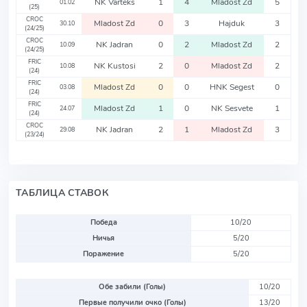
NK Varteks
1
4
Mladost Zd
5
01.02
(25)
CROC
Mladost Zd
0
3
Hajduk
3
30.10
(24/25)
CROC
NK Jadran
0
2
Mladost Zd
2
10.09
(24/25)
FRIC
NK Kustosi
2
0
Mladost Zd
2
10.08
(24)
FRIC
Mladost Zd
0
0
HNK Segest
0
03.08
(24)
FRIC
Mladost Zd
1
0
NK Sesvete
1
24.07
(24)
CROC
NK Jadran
2
1
Mladost Zd
3
29.08
(23/24)
ТАБЛИЦА СТАВОК
Победа
10/20
Ничья
5/20
Поражение
5/20
Обе забили (Голы)
10/20
Первые получили очко (Голы)
13/20