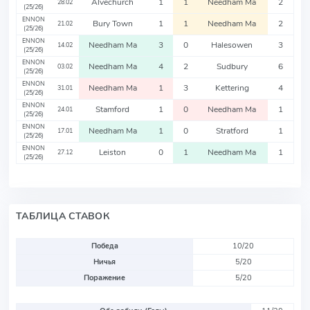
Alvechurch
1
1
Needham Ma
2
28.02
(25/26)
ENNON
Bury Town
1
1
Needham Ma
2
21.02
(25/26)
ENNON
Needham Ma
3
0
Halesowen
3
14.02
(25/26)
ENNON
Needham Ma
4
2
Sudbury
6
03.02
(25/26)
ENNON
Needham Ma
1
3
Kettering
4
31.01
(25/26)
ENNON
Stamford
1
0
Needham Ma
1
24.01
(25/26)
ENNON
Needham Ma
1
0
Stratford
1
17.01
(25/26)
ENNON
Leiston
0
1
Needham Ma
1
27.12
(25/26)
ТАБЛИЦА СТАВОК
Победа
10/20
Ничья
5/20
Поражение
5/20