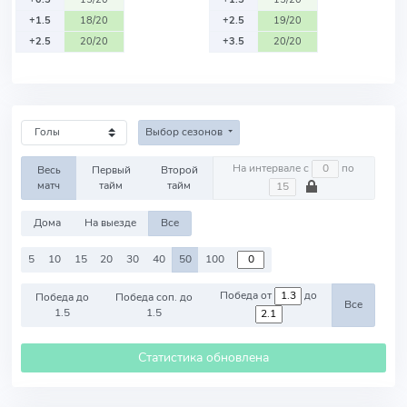
+1.5
18/20
+2.5
19/20
+2.5
20/20
+3.5
20/20
Выбор сезонов
На интервале с
по
Весь
Первый
Второй
матч
тайм
тайм
Дома
На выезде
Все
5
10
15
20
30
40
50
100
Победа от
до
Победа до
Победа соп. до
Все
1.5
1.5
Статистика обновлена