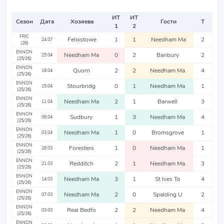
ИТ
ИТ
Сезон
Дата
Хозяева
Гости
Т
1
2
FRIC
Felixstowe
1
1
Needham Ma
2
24.07
(26)
ENNON
Needham Ma
0
2
Banbury
2
25.04
(25/26)
ENNON
Quorn
2
2
Needham Ma
4
18.04
(25/26)
ENNON
Stourbridg
0
1
Needham Ma
1
15.04
(25/26)
ENNON
Needham Ma
2
1
Barwell
3
11.04
(25/26)
ENNON
Sudbury
1
3
Needham Ma
4
06.04
(25/26)
ENNON
Needham Ma
1
0
Bromsgrove
1
03.04
(25/26)
ENNON
Foresters
1
0
Needham Ma
1
28.03
(25/26)
ENNON
Redditch
2
1
Needham Ma
3
21.03
(25/26)
ENNON
Needham Ma
3
1
St Ives To
4
14.03
(25/26)
ENNON
Needham Ma
2
0
Spalding U
2
07.03
(25/26)
ENNON
Real Bedfo
2
2
Needham Ma
4
03.03
(25/26)
ENNON