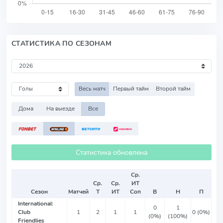
СТАТИСТИКА ПО СЕЗОНАМ
Весь матч
Первый тайм
Второй тайм
Дома
На выезде
Все
Статистика обновлена
Ср.
Ср.
Ср.
ИТ
Сезон
Матчей
Т
ИТ
Соп
В
Н
П
International:
0
1
Club
1
2
1
1
0 (0%)
(0%)
(100%)
Friendlies