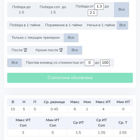
Победа от
до
Победа до
Победа соп. до
Все
1.5
1.5
Победа в 1-тайме
Поражение в 1-тайме
Ничья в 1-тайме
Все
Только с текущим тренером
Все
После 🏆
Кроме после 🏆
Все
Все
Против команд со стоимостью от
до
Статистика обновлена
В
Н
П
Ср. разница
Макс
Мин
Макс ИТ
Мин ИТ
10
5
5
0.45
6
1
4
0
Макс ИТ
Мин ИТ
Ср ИТ
Ср ИТ
Ср. Т
Соп
Соп
Соп
3
0
1.5
1.05
2.55