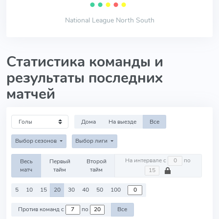
⬤
⬤
⬤
⬤
⬤
National League North South
Статистика команды и
результаты последних
матчей
Дома
На выезде
Все
Выбор сезонов
Выбор лиги
На интервале с
по
Весь
Первый
Второй
матч
тайм
тайм
5
10
15
20
30
40
50
100
Против команд с
по
Все