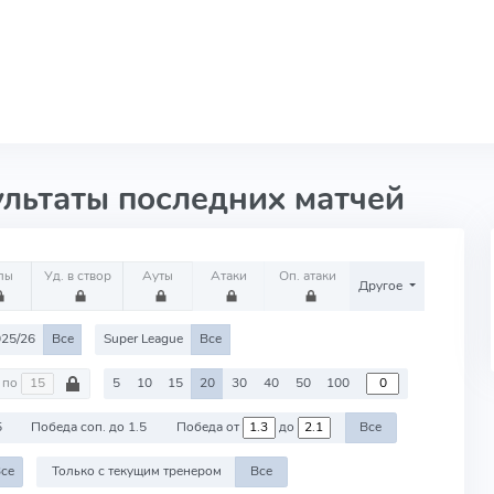
ультаты последних матчей
лы
Уд. в створ
Ауты
Атаки
Оп. атаки
Другое
25/26
Все
Super League
Все
по
5
10
15
20
30
40
50
100
5
Победа соп. до 1.5
Победа от
до
Все
се
Только с текущим тренером
Все