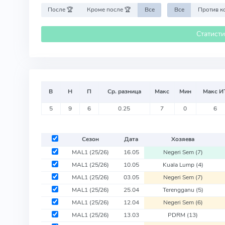
После 🏆
Кроме после 🏆
Все
Все
Статист
В
Н
П
Ср. разница
Макс
Мин
Макс И
5
9
6
0.25
7
0
6
Сезон
Дата
Хозяева
MAL1
(25/26)
16.05
Negeri Sem
(7)
MAL1
(25/26)
10.05
Kuala Lump
(4)
MAL1
(25/26)
03.05
Negeri Sem
(7)
MAL1
(25/26)
25.04
Terengganu
(5)
MAL1
(25/26)
12.04
Negeri Sem
(6)
MAL1
(25/26)
13.03
PDRM
(13)