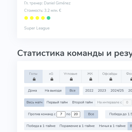
Гл. тренер: Daniel Giménez
Стоимость: 3.2 млн. €
⬤
⬤
⬤
⬤
⬤
Super League
Статистика команды и рез
Голы
xG
Угловые
ЖК
Офсайды
Фо
Дома
На выезде
Все
2022
2023
2024/25
20
Весь матч
Первый тайм
Второй тайм
На интервале с
Против команд с
по
Все
Победа до 1.
Победа в 1-тайме
Поражение в 1-тайме
Ничья в 1-тайме
В