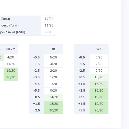
 (Голы)
12/20
 очко (Голы)
11/20
учил очко (Голы)
8/20
Б
ИТ2М
Ф
Ф2
0
4/20
-0.5
5/20
-0.5
6/20
0
11/20
-1.5
4/20
-1.5
2/20
0
19/20
-2.5
2/20
-2.5
0/20
0
20/20
-3.5
1/20
+0.5
15/20
-4.5
1/20
+1.5
16/20
-5.5
0/20
+2.5
18/20
+0.5
14/20
+3.5
19/20
+1.5
18/20
+4.5
19/20
+2.5
20/20
+5.5
20/20