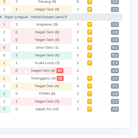
3
3
Penang
(9)
6
Р
3:3
1
1
Negeri Sem
(9)
2
Р
1:1
 K. Rajan
(старый - Mohd Nidzam Jamil)
❗️
1
2
Imigresen
(9)
3
Р
1:2
2
0
Negeri Sem
(6)
2
Р
2:0
1
0
Negeri Sem
(6)
1
Р
1:0
0
1
Johor Daru
(1)
1
Р
0:1
0
2
Negeri Sem
(6)
2
Р
0:2
1
1
Kuala Lump
(3)
2
Р
1:1
2
0
Negeri Sem
(6)
2
90
2:0
1
1
Terengganu
(4)
2
16
Р
1:1
2
2
Negeri Sem
(6)
4
Р
2:2
2
0
PDRM
(8)
2
Р
2:0
2
1
Negeri Sem
(5)
3
Р
2:1
3
0
Sabah FA
(10)
3
Р
3:0