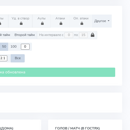
лы
Уд. в створ
Ауты
Атаки
Оп. атаки
Другое
й тайм
Второй тайм
На интервале с
по
50
100
Все
ика обновлена
 (ДОМА)
ГОЛОВ / МАТЧ (В ГОСТЯХ)