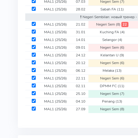
MAL1
(25/26)
07.03
Negeri Sem
(7)
MAL1
(25/26)
28.02
Sabah FA
(11)
❗️ Negeri Sembilan: новый тренер -
MAL1
(25/26)
21.02
Negeri Sem
(8)
22
MAL1
(25/26)
31.01
Kuching FA
(4)
MAL1
(25/26)
14.01
Selangor
(4)
MAL1
(25/26)
09.01
Negeri Sem
(6)
MAL1
(25/26)
24.12
Kelantan U
(9)
MAL1
(25/26)
20.12
Negeri Sem
(6)
MAL1
(25/26)
06.12
Melaka
(13)
MAL1
(25/26)
22.11
Negeri Sem
(6)
MAL1
(25/26)
02.11
DPMM FC
(11)
MAL1
(25/26)
25.10
Negeri Sem
(7)
MAL1
(25/26)
04.10
Penang
(13)
MAL1
(25/26)
27.09
Negeri Sem
(8)