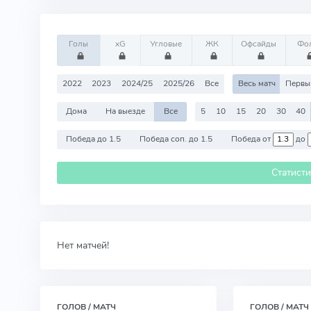
Голы
xG
Угловые
ЖК
Офсайды
Фо
2022
2023
2024/25
2025/26
Все
Весь матч
Первы
Дома
На выезде
Все
5
10
15
20
30
40
Победа до 1.5
Победа соп. до 1.5
Победа от
до
Статист
Нет матчей!
ГОЛОВ / МАТЧ
ГОЛОВ / МАТЧ