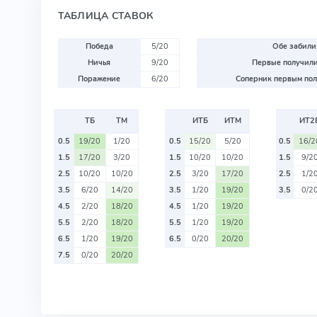
ТАБЛИЦА СТАВОК
Победа
5/20
Обе забили
Ничья
9/20
Первые получили
Поражение
6/20
Соперник первым пол
ТБ
ТМ
ИТБ
ИТМ
ИТ2
0.5
19/20
1/20
0.5
15/20
5/20
0.5
16/2
1.5
17/20
3/20
1.5
10/20
10/20
1.5
9/2
2.5
10/20
10/20
2.5
3/20
17/20
2.5
1/2
3.5
6/20
14/20
3.5
1/20
19/20
3.5
0/2
4.5
2/20
18/20
4.5
1/20
19/20
5.5
2/20
18/20
5.5
1/20
19/20
6.5
1/20
19/20
6.5
0/20
20/20
7.5
0/20
20/20