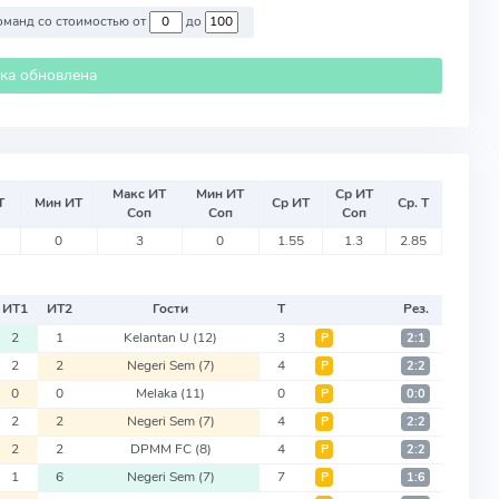
Против команд со стоимостью от
до
ика обновлена
Макс ИТ
Мин ИТ
Ср ИТ
Т
Мин ИТ
Ср ИТ
Ср. Т
Соп
Соп
Соп
0
3
0
1.55
1.3
2.85
ИТ
1
ИТ
2
Гости
Т
Рез.
2
1
Kelantan U
(12)
3
Р
2:1
2
2
Negeri Sem
(7)
4
Р
2:2
0
0
Melaka
(11)
0
Р
0:0
2
2
Negeri Sem
(7)
4
Р
2:2
2
2
DPMM FC
(8)
4
Р
2:2
1
6
Negeri Sem
(7)
7
Р
1:6