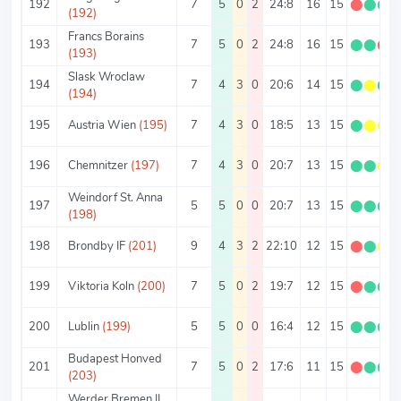
192
7
5
0
2
24:8
16
15
⬤
⬤
⬤
(192)
Francs Borains
193
7
5
0
2
24:8
16
15
⬤
⬤
⬤
(193)
Slask Wroclaw
194
7
4
3
0
20:6
14
15
⬤
⬤
⬤
(194)
195
Austria Wien
(195)
7
4
3
0
18:5
13
15
⬤
⬤
⬤
196
Chemnitzer
(197)
7
4
3
0
20:7
13
15
⬤
⬤
⬤
Weindorf St. Anna
197
5
5
0
0
20:7
13
15
⬤
⬤
⬤
(198)
198
Brondby IF
(201)
9
4
3
2
22:10
12
15
⬤
⬤
⬤
199
Viktoria Koln
(200)
7
5
0
2
19:7
12
15
⬤
⬤
⬤
200
Lublin
(199)
5
5
0
0
16:4
12
15
⬤
⬤
⬤
Budapest Honved
201
7
5
0
2
17:6
11
15
⬤
⬤
⬤
(203)
Werder Bremen II