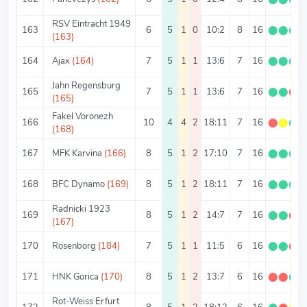
RSV Eintracht 1949
163
6
5
1
0
10:2
8
16
⬤
⬤
⬤
(163)
164
Ajax
(164)
7
5
1
1
13:6
7
16
⬤
⬤
⬤
Jahn Regensburg
165
7
5
1
1
13:6
7
16
⬤
⬤
⬤
(165)
Fakel Voronezh
166
10
4
4
2
18:11
7
16
⬤
⬤
⬤
(168)
167
MFK Karvina
(166)
8
5
1
2
17:10
7
16
⬤
⬤
⬤
168
BFC Dynamo
(169)
8
5
1
2
18:11
7
16
⬤
⬤
⬤
Radnicki 1923
169
8
5
1
2
14:7
7
16
⬤
⬤
⬤
(167)
170
Rosenborg
(184)
7
5
1
1
11:5
6
16
⬤
⬤
⬤
171
HNK Gorica
(170)
8
5
1
2
13:7
6
16
⬤
⬤
⬤
Rot-Weiss Erfurt