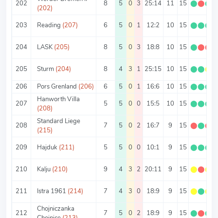
202
8
5
0
3
25:14
11
15
⬤
⬤
⬤
(202)
203
Reading
(207)
6
5
0
1
12:2
10
15
⬤
⬤
⬤
204
LASK
(205)
8
5
0
3
18:8
10
15
⬤
⬤
⬤
205
Sturm
(204)
8
4
3
1
25:15
10
15
⬤
⬤
⬤
206
Pors Grenland
(206)
6
5
0
1
16:6
10
15
⬤
⬤
⬤
Hanworth Villa
207
5
5
0
0
15:5
10
15
⬤
⬤
⬤
(208)
Standard Liege
208
7
5
0
2
16:7
9
15
⬤
⬤
⬤
(215)
209
Hajduk
(211)
5
5
0
0
10:1
9
15
⬤
⬤
⬤
210
Kalju
(210)
9
4
3
2
20:11
9
15
⬤
⬤
⬤
211
Istra 1961
(214)
7
4
3
0
18:9
9
15
⬤
⬤
⬤
Chojniczanka
212
7
5
0
2
18:9
9
15
⬤
⬤
⬤
Chojnice
(213)