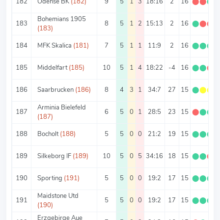
182
Odense BK
(182)
9
5
1
3
18:16
2
16
⬤
⬤
⬤
Bohemians 1905
183
8
5
1
2
15:13
2
16
⬤
⬤
⬤
(183)
184
MFK Skalica
(181)
7
5
1
1
11:9
2
16
⬤
⬤
⬤
185
Middelfart
(185)
10
5
1
4
18:22
-4
16
⬤
⬤
⬤
186
Saarbrucken
(186)
8
4
3
1
34:7
27
15
⬤
⬤
⬤
Arminia Bielefeld
187
6
5
0
1
28:5
23
15
⬤
⬤
⬤
(187)
188
Bocholt
(188)
5
5
0
0
21:2
19
15
⬤
⬤
⬤
189
Silkeborg IF
(189)
10
5
0
5
34:16
18
15
⬤
⬤
⬤
190
Sporting
(191)
5
5
0
0
19:2
17
15
⬤
⬤
⬤
Maidstone Utd
191
5
5
0
0
19:2
17
15
⬤
⬤
⬤
(190)
Erzgebirge Aue