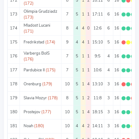
172
8
5
1
2
18:12
6
16
⬤
⬤
⬤
(172)
Olimpia Grudziadz
173
7
5
1
1
17:11
6
16
⬤
⬤
⬤
(173)
Mladost Lucani
174
8
4
4
0
12:6
6
16
⬤
⬤
⬤
(171)
175
Fredrikstad
(174)
9
4
4
1
15:10
5
16
⬤
⬤
⬤
Varbergs BoIS
176
7
5
1
1
9:5
4
16
⬤
⬤
⬤
(176)
177
Pardubice II
(175)
7
5
1
1
10:6
4
16
⬤
⬤
⬤
178
Orenburg
(179)
10
5
1
4
13:10
3
16
⬤
⬤
⬤
179
Slavia Mozyr
(178)
8
5
1
2
11:8
3
16
⬤
⬤
⬤
180
Prostejov
(177)
10
5
1
4
18:15
3
16
⬤
⬤
⬤
181
Noah
(180)
10
4
4
2
14:11
3
16
⬤
⬤
⬤