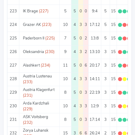
223
IK Brage
(227)
5
5
0
0
9:4
5
15
⬤
⬤
⬤
224
Grazer AK
(223)
10
4
3
3
17:12
5
15
⬤
⬤
⬤
225
Paderborn II
(225)
7
5
0
2
13:8
5
15
⬤
⬤
⬤
226
Oleksandria
(230)
9
4
3
2
13:10
3
15
⬤
⬤
⬤
227
Alashkert
(234)
11
5
0
6
20:17
3
15
⬤
⬤
⬤
Austria Lustenau
228
10
4
3
3
14:11
3
15
⬤
⬤
⬤
(233)
Austria Klagenfurt
229
8
5
0
3
22:19
3
15
⬤
⬤
⬤
(231)
Arda Kardzhali
230
10
4
3
3
12:9
3
15
⬤
⬤
⬤
(229)
ASK Voitsberg
231
8
5
0
3
17:14
3
15
⬤
⬤
⬤
(232)
Zorya Luhansk
232
15
3
6
6
26:24
2
15
⬤
⬤
⬤