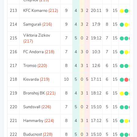
213
KFC Komarno
(212)
9
4
3
2
20:11
9
15
⬤
⬤
⬤
214
Samgurali
(216)
9
4
3
2
17:9
8
15
⬤
⬤
⬤
Viktoria Zizkov
215
7
5
0
2
19:12
7
15
⬤
⬤
⬤
(217)
216
FC Andorra
(218)
7
4
3
0
10:3
7
15
⬤
⬤
⬤
217
Tromso
(220)
8
4
3
1
12:6
6
15
⬤
⬤
⬤
218
Kisvarda
(219)
10
5
0
5
17:11
6
15
⬤
⬤
⬤
219
Bronshoj BK
(221)
8
4
3
1
18:12
6
15
⬤
⬤
⬤
220
Sundsvall
(226)
7
5
0
2
15:10
5
15
⬤
⬤
⬤
221
Hammarby
(224)
8
4
3
1
17:12
5
15
⬤
⬤
⬤
222
Buducnost
(228)
8
5
0
3
15:10
5
15
⬤
⬤
⬤