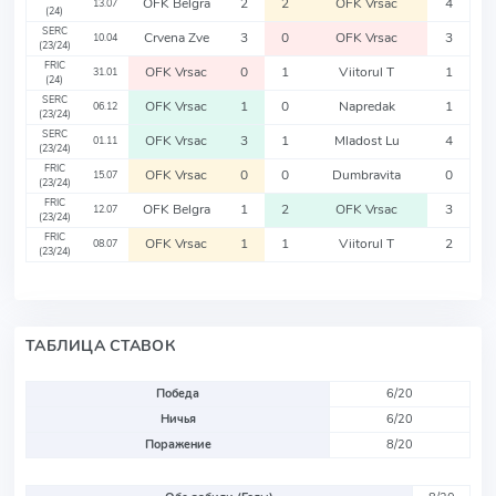
OFK Belgra
2
2
OFK Vrsac
4
13.07
(24)
SERC
Crvena Zve
3
0
OFK Vrsac
3
10.04
(23/24)
FRIC
OFK Vrsac
0
1
Viitorul T
1
31.01
(24)
SERC
OFK Vrsac
1
0
Napredak
1
06.12
(23/24)
SERC
OFK Vrsac
3
1
Mladost Lu
4
01.11
(23/24)
FRIC
OFK Vrsac
0
0
Dumbravita
0
15.07
(23/24)
FRIC
OFK Belgra
1
2
OFK Vrsac
3
12.07
(23/24)
FRIC
OFK Vrsac
1
1
Viitorul T
2
08.07
(23/24)
ТАБЛИЦА СТАВОК
Победа
6/20
Ничья
6/20
Поражение
8/20