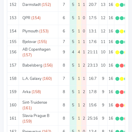
152
Darmstadt
(152)
7
5
1
1
20:7
13
16
⬤
⬤
⬤
153
QPR
(154)
6
5
1
0
17:5
12
16
⬤
⬤
⬤
154
Plymouth
(153)
6
5
1
0
13:1
12
16
⬤
⬤
⬤
155
Bjelovar
(155)
7
5
1
1
17:6
11
16
⬤
⬤
⬤
AB Copenhagen
156
9
4
4
1
21:11
10
16
⬤
⬤
⬤
(157)
157
Babelsberg
(156)
8
5
1
2
23:13
10
16
⬤
⬤
⬤
158
L.A. Galaxy
(160)
7
5
1
1
16:7
9
16
⬤
⬤
⬤
159
Arka
(158)
8
5
1
2
17:8
9
16
⬤
⬤
⬤
Sint-Truidense
160
8
5
1
2
15:6
9
16
⬤
⬤
⬤
(161)
Slavia Prague B
161
8
5
1
2
25:16
9
16
⬤
⬤
⬤
(159)
162
Panevezys
(162)
6
5
1
0
12:4
8
16
⬤
⬤
⬤