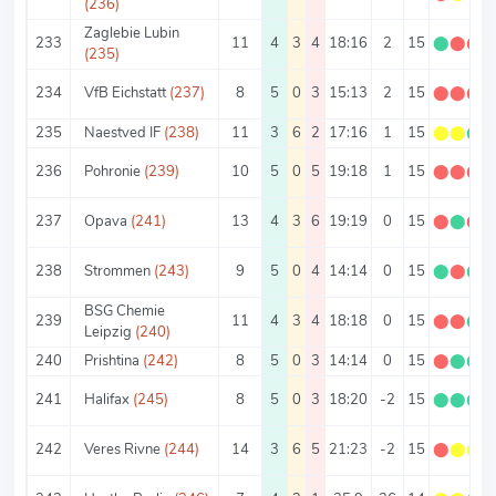
(236)
Zaglebie Lubin
233
11
4
3
4
18:16
2
15
⬤
⬤
⬤
(235)
234
VfB Eichstatt
(237)
8
5
0
3
15:13
2
15
⬤
⬤
⬤
235
Naestved IF
(238)
11
3
6
2
17:16
1
15
⬤
⬤
⬤
236
Pohronie
(239)
10
5
0
5
19:18
1
15
⬤
⬤
⬤
237
Opava
(241)
13
4
3
6
19:19
0
15
⬤
⬤
⬤
238
Strommen
(243)
9
5
0
4
14:14
0
15
⬤
⬤
⬤
BSG Chemie
239
11
4
3
4
18:18
0
15
⬤
⬤
⬤
Leipzig
(240)
240
Prishtina
(242)
8
5
0
3
14:14
0
15
⬤
⬤
⬤
241
Halifax
(245)
8
5
0
3
18:20
-2
15
⬤
⬤
⬤
242
Veres Rivne
(244)
14
3
6
5
21:23
-2
15
⬤
⬤
⬤