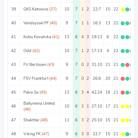
39
GKS Katowice
(37)
10
7
1
2
22:7
15
22
⬤
⬤
⬤
40
Vendsyssel FF
(40)
9
7
1
1
16:3
13
22
⬤
⬤
⬤
41
Kolos Kovalivka
(41)
13
6
4
3
19:13
6
22
⬤
⬤
⬤
42
Odd
(42)
10
7
1
2
17:13
4
22
⬤
⬤
⬤
43
FV Illertissen
(43)
9
7
0
2
31:10
21
21
⬤
⬤
⬤
44
FSV Frankfurt
(44)
9
7
0
2
26:6
20
21
⬤
⬤
⬤
45
Paksi Se
(45)
13
6
3
4
42:24
18
21
⬤
⬤
⬤
Ballymena United
46
10
6
3
1
27:10
17
21
⬤
⬤
⬤
(46)
47
Shakhtar
(48)
11
6
3
2
25:10
15
21
⬤
⬤
⬤
48
Viking FK
(47)
9
6
3
0
22:7
15
21
⬤
⬤
⬤