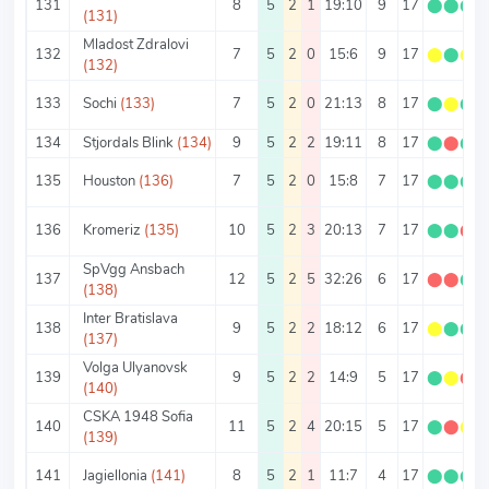
131
8
5
2
1
19:10
9
17
⬤
⬤
⬤
(131)
Mladost Zdralovi
132
7
5
2
0
15:6
9
17
⬤
⬤
⬤
(132)
133
Sochi
(133)
7
5
2
0
21:13
8
17
⬤
⬤
⬤
134
Stjordals Blink
(134)
9
5
2
2
19:11
8
17
⬤
⬤
⬤
135
Houston
(136)
7
5
2
0
15:8
7
17
⬤
⬤
⬤
136
Kromeriz
(135)
10
5
2
3
20:13
7
17
⬤
⬤
⬤
SpVgg Ansbach
137
12
5
2
5
32:26
6
17
⬤
⬤
⬤
(138)
Inter Bratislava
138
9
5
2
2
18:12
6
17
⬤
⬤
⬤
(137)
Volga Ulyanovsk
139
9
5
2
2
14:9
5
17
⬤
⬤
⬤
(140)
CSKA 1948 Sofia
140
11
5
2
4
20:15
5
17
⬤
⬤
⬤
(139)
141
Jagiellonia
(141)
8
5
2
1
11:7
4
17
⬤
⬤
⬤