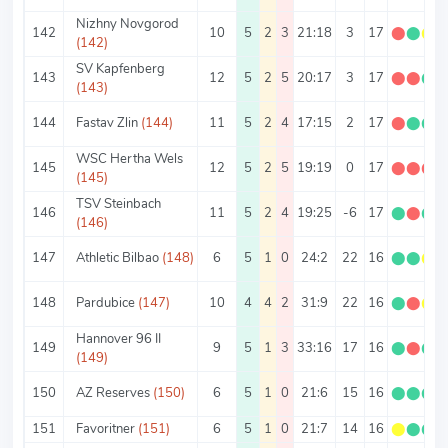
Nizhny Novgorod
142
10
5
2
3
21:18
3
17
⬤
⬤
⬤
(142)
SV Kapfenberg
143
12
5
2
5
20:17
3
17
⬤
⬤
⬤
(143)
144
Fastav Zlin
(144)
11
5
2
4
17:15
2
17
⬤
⬤
⬤
WSC Hertha Wels
145
12
5
2
5
19:19
0
17
⬤
⬤
⬤
(145)
TSV Steinbach
146
11
5
2
4
19:25
-6
17
⬤
⬤
⬤
(146)
147
Athletic Bilbao
(148)
6
5
1
0
24:2
22
16
⬤
⬤
⬤
148
Pardubice
(147)
10
4
4
2
31:9
22
16
⬤
⬤
⬤
Hannover 96 II
149
9
5
1
3
33:16
17
16
⬤
⬤
⬤
(149)
150
AZ Reserves
(150)
6
5
1
0
21:6
15
16
⬤
⬤
⬤
151
Favoritner
(151)
6
5
1
0
21:7
14
16
⬤
⬤
⬤