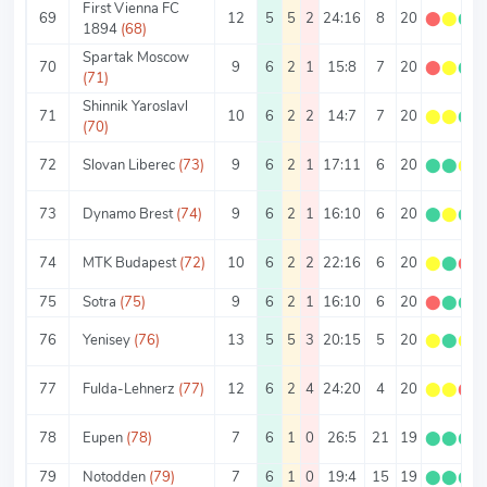
First Vienna FC
69
12
5
5
2
24:16
8
20
⬤
⬤
⬤
1894
(68)
Spartak Moscow
70
9
6
2
1
15:8
7
20
⬤
⬤
⬤
(71)
Shinnik Yaroslavl
71
10
6
2
2
14:7
7
20
⬤
⬤
⬤
(70)
72
Slovan Liberec
(73)
9
6
2
1
17:11
6
20
⬤
⬤
⬤
73
Dynamo Brest
(74)
9
6
2
1
16:10
6
20
⬤
⬤
⬤
74
MTK Budapest
(72)
10
6
2
2
22:16
6
20
⬤
⬤
⬤
75
Sotra
(75)
9
6
2
1
16:10
6
20
⬤
⬤
⬤
76
Yenisey
(76)
13
5
5
3
20:15
5
20
⬤
⬤
⬤
77
Fulda-Lehnerz
(77)
12
6
2
4
24:20
4
20
⬤
⬤
⬤
78
Eupen
(78)
7
6
1
0
26:5
21
19
⬤
⬤
⬤
79
Notodden
(79)
7
6
1
0
19:4
15
19
⬤
⬤
⬤