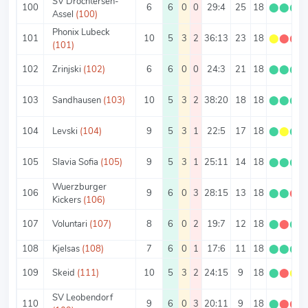
SV Drochtersen-
100
6
6
0
0
29:4
25
18
⬤
⬤
⬤
Assel
(100)
Phonix Lubeck
101
10
5
3
2
36:13
23
18
⬤
⬤
⬤
(101)
102
Zrinjski
(102)
6
6
0
0
24:3
21
18
⬤
⬤
⬤
103
Sandhausen
(103)
10
5
3
2
38:20
18
18
⬤
⬤
⬤
104
Levski
(104)
9
5
3
1
22:5
17
18
⬤
⬤
⬤
105
Slavia Sofia
(105)
9
5
3
1
25:11
14
18
⬤
⬤
⬤
Wuerzburger
106
9
6
0
3
28:15
13
18
⬤
⬤
⬤
Kickers
(106)
107
Voluntari
(107)
8
6
0
2
19:7
12
18
⬤
⬤
⬤
108
Kjelsas
(108)
7
6
0
1
17:6
11
18
⬤
⬤
⬤
109
Skeid
(111)
10
5
3
2
24:15
9
18
⬤
⬤
⬤
SV Leobendorf
110
9
6
0
3
20:11
9
18
⬤
⬤
⬤