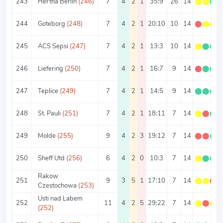
243
Hertha Berlin
(246)
7
4
2
1
35:9
26
14
⬤
⬤
⬤
244
Goteborg
(248)
7
4
2
1
20:10
10
14
⬤
⬤
⬤
245
ACS Sepsi
(247)
7
4
2
1
13:3
10
14
⬤
⬤
⬤
246
Liefering
(250)
7
4
2
1
16:7
9
14
⬤
⬤
⬤
247
Teplice
(249)
7
4
2
1
14:5
9
14
⬤
⬤
⬤
248
St. Pauli
(251)
7
4
2
1
18:11
7
14
⬤
⬤
⬤
249
Molde
(255)
9
4
2
3
19:12
7
14
⬤
⬤
⬤
250
Sheff Utd
(256)
6
4
2
0
10:3
7
14
⬤
⬤
⬤
Rakow
251
9
3
5
1
17:10
7
14
⬤
⬤
⬤
Czestochowa
(253)
Usti nad Labem
252
11
4
2
5
29:22
7
14
⬤
⬤
⬤
(252)