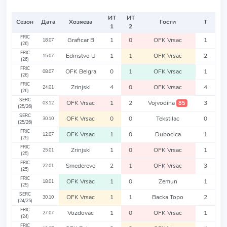
ИТ
ИТ
Сезон
Дата
Хозяева
Гости
Т
1
2
FRIC
Graficar B
1
0
OFK Vrsac
1
18.07
(26)
FRIC
Edinstvo U
1
1
OFK Vrsac
2
15.07
(26)
FRIC
OFK Belgra
0
1
OFK Vrsac
1
08.07
(26)
FRIC
Zrinjski
4
0
OFK Vrsac
4
24.01
(26)
SERC
OFK Vrsac
1
2
Vojvodina
3
85
03.12
(25/26)
SERC
OFK Vrsac
0
0
Tekstilac
0
30.10
(25/26)
FRIC
OFK Vrsac
1
0
Dubocica
1
12.07
(25)
FRIC
Zrinjski
1
0
OFK Vrsac
1
25.01
(25)
FRIC
Smederevo
2
1
OFK Vrsac
3
22.01
(25)
FRIC
OFK Vrsac
1
0
Zemun
1
18.01
(25)
SERC
OFK Vrsac
1
1
Backa Topo
2
30.10
(24/25)
FRIC
Vozdovac
1
0
OFK Vrsac
1
27.07
(24)
FRIC