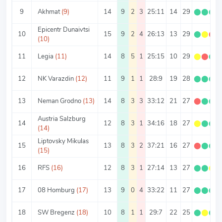
9
Akhmat
(9)
14
9
2
3
25:11
14
29
⬤
⬤
⬤
Epicentr Dunaivtsi
10
15
9
2
4
26:13
13
29
⬤
⬤
⬤
(10)
11
Legia
(11)
14
8
5
1
25:15
10
29
⬤
⬤
⬤
12
NK Varazdin
(12)
11
9
1
1
28:9
19
28
⬤
⬤
⬤
13
Neman Grodno
(13)
14
8
3
3
33:12
21
27
⬤
⬤
⬤
Austria Salzburg
14
12
8
3
1
34:16
18
27
⬤
⬤
⬤
(14)
Liptovsky Mikulas
15
13
8
3
2
37:21
16
27
⬤
⬤
⬤
(15)
16
RFS
(16)
12
8
3
1
27:14
13
27
⬤
⬤
⬤
17
08 Homburg
(17)
13
9
0
4
33:22
11
27
⬤
⬤
⬤
18
SW Bregenz
(18)
10
8
1
1
29:7
22
25
⬤
⬤
⬤