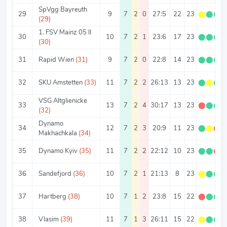
SpVgg Bayreuth
29
9
7
2
0
27:5
22
23
⬤
⬤
⬤
(29)
1. FSV Mainz 05 II
30
10
7
2
1
23:6
17
23
⬤
⬤
⬤
(30)
31
Rapid Wien
(31)
9
7
2
0
22:8
14
23
⬤
⬤
⬤
32
SKU Amstetten
(33)
11
7
2
2
26:13
13
23
⬤
⬤
⬤
VSG Altglienicke
33
13
7
2
4
30:17
13
23
⬤
⬤
⬤
(32)
Dynamo
34
12
7
2
3
20:9
11
23
⬤
⬤
⬤
Makhachkala
(34)
35
Dynamo Kyiv
(35)
11
7
2
2
22:12
10
23
⬤
⬤
⬤
36
Sandefjord
(36)
10
7
2
1
21:13
8
23
⬤
⬤
⬤
37
Hartberg
(38)
10
7
1
2
23:8
15
22
⬤
⬤
⬤
38
Vlasim
(39)
11
7
1
3
26:11
15
22
⬤
⬤
⬤