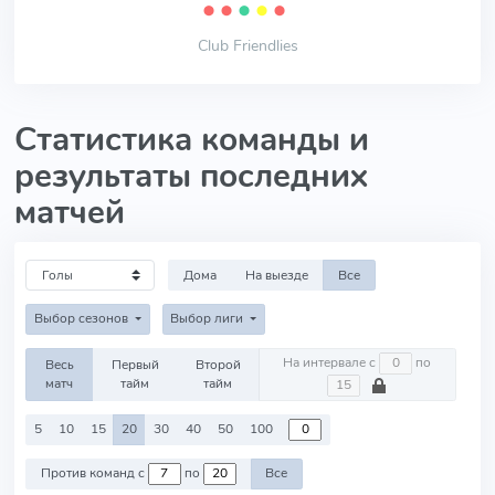
⬤
⬤
⬤
⬤
⬤
Club Friendlies
Статистика команды и
результаты последних
матчей
Дома
На выезде
Все
Выбор сезонов
Выбор лиги
На интервале с
по
Весь
Первый
Второй
матч
тайм
тайм
5
10
15
20
30
40
50
100
Против команд с
по
Все