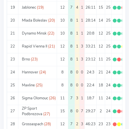
19
Jablonec
(19)
12
7
4
1
26:11
15
25
⬤
⬤
⬤
20
Mlada Boleslav
(20)
10
8
1
1
28:14
14
25
⬤
⬤
⬤
21
Dynamo Minsk
(22)
10
8
1
1
20:8
12
25
⬤
⬤
⬤
22
Rapid Vienna II
(21)
12
8
1
3
33:21
12
25
⬤
⬤
⬤
23
Brno
(23)
12
8
1
3
23:12
11
25
⬤
⬤
⬤
24
Hannover
(24)
8
8
0
0
24:3
21
24
⬤
⬤
⬤
25
Maxline
(25)
8
8
0
0
22:4
18
24
⬤
⬤
⬤
26
Sigma Olomouc
(26)
11
7
3
1
18:7
11
24
⬤
⬤
⬤
ZP Sport
27
15
8
0
7
29:27
2
24
⬤
⬤
⬤
Podbrezova
(27)
28
Grossaspach
(28)
12
7
2
3
46:23
23
23
⬤
⬤
⬤