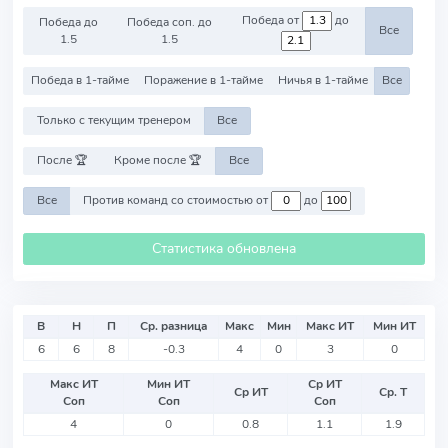
Победа от
до
Победа до
Победа соп. до
Все
1.5
1.5
Победа в 1-тайме
Поражение в 1-тайме
Ничья в 1-тайме
Все
Только с текущим тренером
Все
После 🏆
Кроме после 🏆
Все
Все
Против команд со стоимостью от
до
Статистика обновлена
В
Н
П
Ср. разница
Макс
Мин
Макс ИТ
Мин ИТ
6
6
8
-0.3
4
0
3
0
Макс ИТ
Мин ИТ
Ср ИТ
Ср ИТ
Ср. Т
Соп
Соп
Соп
4
0
0.8
1.1
1.9