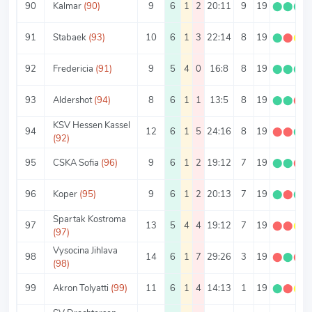
90
Kalmar
(90)
9
6
1
2
20:11
9
19
⬤
⬤
⬤
91
Stabaek
(93)
10
6
1
3
22:14
8
19
⬤
⬤
⬤
92
Fredericia
(91)
9
5
4
0
16:8
8
19
⬤
⬤
⬤
93
Aldershot
(94)
8
6
1
1
13:5
8
19
⬤
⬤
⬤
KSV Hessen Kassel
94
12
6
1
5
24:16
8
19
⬤
⬤
⬤
(92)
95
CSKA Sofia
(96)
9
6
1
2
19:12
7
19
⬤
⬤
⬤
96
Koper
(95)
9
6
1
2
20:13
7
19
⬤
⬤
⬤
Spartak Kostroma
97
13
5
4
4
19:12
7
19
⬤
⬤
⬤
(97)
Vysocina Jihlava
98
14
6
1
7
29:26
3
19
⬤
⬤
⬤
(98)
99
Akron Tolyatti
(99)
11
6
1
4
14:13
1
19
⬤
⬤
⬤