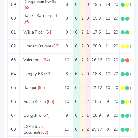
Dungannon Swifts
59
8
6
2
0
19:5
14
20
⬤
⬤
⬤
(59)
Baltika Kaliningrad
60
8
6
2
0
15:3
12
20
⬤
⬤
⬤
(60)
61
Wisla Plock
(61)
9
6
2
1
17:6
11
20
⬤
⬤
⬤
62
Hradec Kralove
(62)
8
6
2
0
20:9
11
20
⬤
⬤
⬤
63
Valerenga
(64)
10
6
2
2
26:16
10
20
⬤
⬤
⬤
64
Lyngby BK
(63)
8
6
2
0
18:8
10
20
⬤
⬤
⬤
65
Bangor
(65)
10
6
2
2
22:12
10
20
⬤
⬤
⬤
66
Rubin Kazan
(66)
10
6
2
2
15:6
9
20
⬤
⬤
⬤
67
Ljungskile
(67)
9
6
2
1
18:9
9
20
⬤
⬤
⬤
CSA Steaua
68
10
6
2
2
25:17
8
20
⬤
⬤
⬤
Bucuresti
(69)