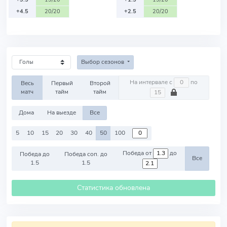
+4.5
20/20
+2.5
20/20
Выбор сезонов
На интервале с
по
Весь
Первый
Второй
матч
тайм
тайм
Дома
На выезде
Все
5
10
15
20
30
40
50
100
Победа от
до
Победа до
Победа соп. до
Все
1.5
1.5
Статистика обновлена