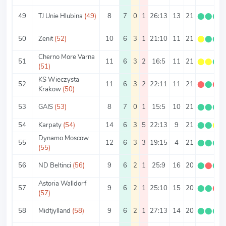
49
TJ Unie Hlubina
(49)
8
7
0
1
26:13
13
21
⬤
⬤
⬤
50
Zenit
(52)
10
6
3
1
21:10
11
21
⬤
⬤
⬤
Cherno More Varna
51
11
6
3
2
16:5
11
21
⬤
⬤
⬤
(51)
KS Wieczysta
52
11
6
3
2
22:11
11
21
⬤
⬤
⬤
Krakow
(50)
53
GAIS
(53)
8
7
0
1
15:5
10
21
⬤
⬤
⬤
54
Karpaty
(54)
14
6
3
5
22:13
9
21
⬤
⬤
⬤
Dynamo Moscow
55
12
6
3
3
19:15
4
21
⬤
⬤
⬤
(55)
56
ND Beltinci
(56)
9
6
2
1
25:9
16
20
⬤
⬤
⬤
Astoria Walldorf
57
9
6
2
1
25:10
15
20
⬤
⬤
⬤
(57)
58
Midtjylland
(58)
9
6
2
1
27:13
14
20
⬤
⬤
⬤