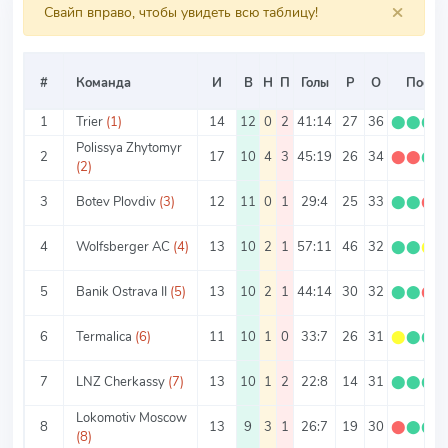
×
Свайп вправо, чтобы увидеть всю таблицу!
#
Команда
И
В
Н
П
Голы
Р
О
Посл. 
1
Trier
(1)
14
12
0
2
41:14
27
36
⬤
⬤
⬤
Polissya Zhytomyr
2
17
10
4
3
45:19
26
34
⬤
⬤
⬤
(2)
3
Botev Plovdiv
(3)
12
11
0
1
29:4
25
33
⬤
⬤
⬤
4
Wolfsberger AC
(4)
13
10
2
1
57:11
46
32
⬤
⬤
⬤
5
Banik Ostrava II
(5)
13
10
2
1
44:14
30
32
⬤
⬤
⬤
6
Termalica
(6)
11
10
1
0
33:7
26
31
⬤
⬤
⬤
7
LNZ Cherkassy
(7)
13
10
1
2
22:8
14
31
⬤
⬤
⬤
Lokomotiv Moscow
8
13
9
3
1
26:7
19
30
⬤
⬤
⬤
(8)