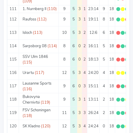
(109)
111
1. Nurnberg II
(110)
9
5
3
1
23:14
9
18
⬤
⬤
⬤
112
Raufoss
(112)
9
5
3
1
19:11
8
18
⬤
⬤
⬤
113
Isloch
(113)
10
5
3
2
12:6
6
18
⬤
⬤
⬤
114
Sarpsborg 08
(114)
8
6
0
2
16:11
5
18
⬤
⬤
⬤
SSV Ulm 1846
115
8
6
0
2
18:13
5
18
⬤
⬤
⬤
(115)
116
Urartu
(117)
12
5
3
4
24:20
4
18
⬤
⬤
⬤
Lausanne Sports
117
9
6
0
3
15:11
4
18
⬤
⬤
⬤
(116)
Bukovyna
118
9
5
3
1
13:11
2
18
⬤
⬤
⬤
Chernivtsi
(119)
FSV Schoningen
119
11
5
3
3
26:24
2
18
⬤
⬤
⬤
(118)
120
SK Kladno
(120)
12
5
3
4
24:24
0
18
⬤
⬤
⬤