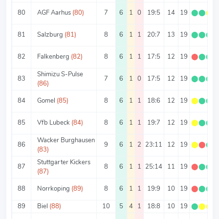
80
AGF Aarhus
(80)
7
6
1
0
19:5
14
19
⬤
⬤
⬤
81
Salzburg
(81)
8
6
1
1
20:7
13
19
⬤
⬤
⬤
82
Falkenberg
(82)
8
6
1
1
17:5
12
19
⬤
⬤
⬤
Shimizu S-Pulse
83
7
6
1
0
17:5
12
19
⬤
⬤
⬤
(86)
84
Gomel
(85)
8
6
1
1
18:6
12
19
⬤
⬤
⬤
85
Vfb Lubeck
(84)
8
6
1
1
19:7
12
19
⬤
⬤
⬤
Wacker Burghausen
86
9
6
1
2
23:11
12
19
⬤
⬤
⬤
(83)
Stuttgarter Kickers
87
8
6
1
1
25:14
11
19
⬤
⬤
⬤
(87)
88
Norrkoping
(89)
8
6
1
1
19:9
10
19
⬤
⬤
⬤
89
Biel
(88)
10
5
4
1
18:8
10
19
⬤
⬤
⬤