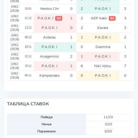
(25/26)
GRE2
Nestos Chr
0
2
P.A.O.K. I
2
10.01
(25/26)
GRE2
P.A.O.K. I
1
2
AEP Irakli
3
90
90
21.12
(25/26)
GRE2
P.A.O.K. I
0
2
Kavala
2
13.12
(25/26)
GRE2
Asteras
1
1
P.A.O.K. I
2
06.12
(25/26)
GRE2
P.A.O.K. I
1
0
Giannina
1
29.11
(25/26)
GRE2
Anagennisi
2
1
P.A.O.K. I
3
22.11
(25/26)
GRE2
P.A.O.K. I
1
6
Niki Volou
7
15.11
(25/26)
GRE2
Kampaniako
0
0
P.A.O.K. I
0
09.11
(25/26)
ТАБЛИЦА СТАВОК
Победа
11/20
Ничья
3/20
Поражение
6/20