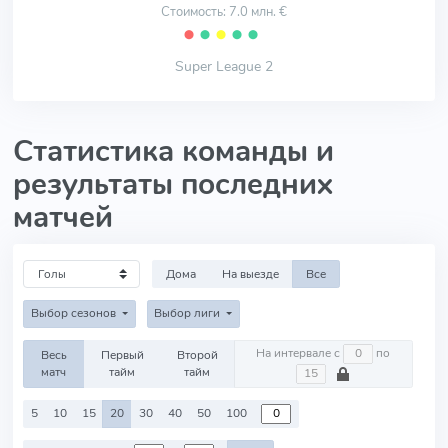
Стоимость: 7.0 млн. €
⬤
⬤
⬤
⬤
⬤
Super League 2
Статистика команды и
результаты последних
матчей
Дома
На выезде
Все
Выбор сезонов
Выбор лиги
На интервале с
по
Весь
Первый
Второй
матч
тайм
тайм
5
10
15
20
30
40
50
100