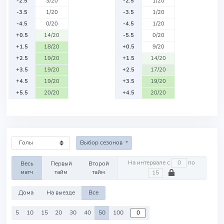
-2.5
3/20
-2.5
1/20
-3.5
1/20
-3.5
1/20
-4.5
0/20
-4.5
1/20
+0.5
14/20
-5.5
0/20
+1.5
18/20
+0.5
9/20
+2.5
19/20
+1.5
14/20
+3.5
19/20
+2.5
17/20
+4.5
19/20
+3.5
19/20
+5.5
20/20
+4.5
20/20
Выбор сезонов
На интервале с
по
Весь
Первый
Второй
матч
тайм
тайм
Дома
На выезде
Все
5
10
15
20
30
40
50
100