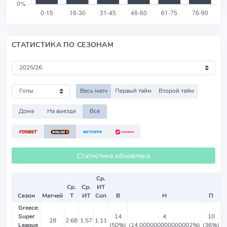
СТАТИСТИКА ПО СЕЗОНАМ
Весь матч
Первый тайм
Второй тайм
Дома
На выезде
Все
Статистика обновлена
Ср.
Ср.
Ср.
ИТ
Сезон
Матчей
Т
ИТ
Соп
В
Н
П
Greece:
Super
14
4
10
28
2.68
1.57
1.11
League
(50%)
(14.000000000000002%)
(36%)