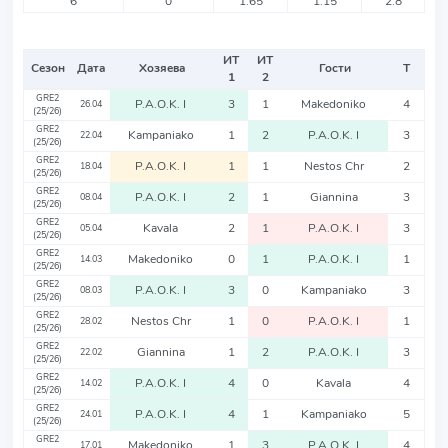
6
0
1.65
1.15
2.8
ИТ
ИТ
Сезон
Дата
Хозяева
Гости
Т
1
2
GRE2
P.A.O.K. I
3
1
Makedoniko
4
26.04
(25/26)
GRE2
Kampaniako
1
2
P.A.O.K. I
3
22.04
(25/26)
GRE2
P.A.O.K. I
1
1
Nestos Chr
2
18.04
(25/26)
GRE2
P.A.O.K. I
2
1
Giannina
3
08.04
(25/26)
GRE2
Kavala
2
1
P.A.O.K. I
3
05.04
(25/26)
GRE2
Makedoniko
0
1
P.A.O.K. I
1
14.03
(25/26)
GRE2
P.A.O.K. I
3
0
Kampaniako
3
08.03
(25/26)
GRE2
Nestos Chr
1
0
P.A.O.K. I
1
28.02
(25/26)
GRE2
Giannina
1
2
P.A.O.K. I
3
22.02
(25/26)
GRE2
P.A.O.K. I
4
0
Kavala
4
14.02
(25/26)
GRE2
P.A.O.K. I
4
1
Kampaniako
5
24.01
(25/26)
GRE2
Makedoniko
1
3
P.A.O.K. I
4
17.01