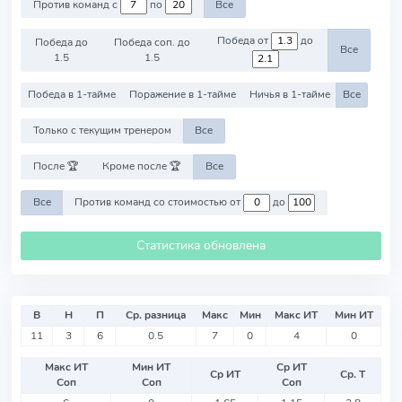
Против команд с
по
Все
Победа от
до
Победа до
Победа соп. до
Все
1.5
1.5
Победа в 1-тайме
Поражение в 1-тайме
Ничья в 1-тайме
Все
Только с текущим тренером
Все
После 🏆
Кроме после 🏆
Все
Все
Против команд со стоимостью от
до
Статистика обновлена
В
Н
П
Ср. разница
Макс
Мин
Макс ИТ
Мин ИТ
11
3
6
0.5
7
0
4
0
Макс ИТ
Мин ИТ
Ср ИТ
Ср ИТ
Ср. Т
Соп
Соп
Соп