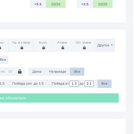
+5.5
20/20
+3.5
20/20
лы
Уд. в створ
Ауты
Атаки
Оп. атаки
Другое
Все
по
Дома
На выезде
Все
1.5
Победа соп. до 1.5
Победа от
до
Все
ика обновлена