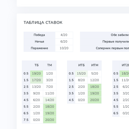
ТАБЛИЦА СТАВОК
Победа
4/20
Обе забили
Ничья
6/20
Первые получили
Поражение
10/20
Соперник первым пол
ТБ
ТМ
ИТБ
ИТМ
ИТ2
0.5
19/20
1/20
0.5
15/20
5/20
0.5
18/2
1.5
17/20
3/20
1.5
8/20
12/20
1.5
11/2
2.5
13/20
7/20
2.5
2/20
18/20
2.5
6/2
3.5
9/20
11/20
3.5
1/20
19/20
3.5
3/2
4.5
6/20
14/20
4.5
0/20
20/20
4.5
2/2
5.5
2/20
18/20
5.5
1/2
6.5
1/20
19/20
6.5
0/2
7.5
0/20
20/20