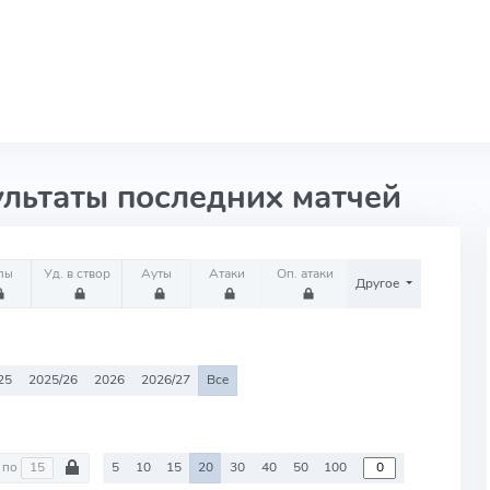
ультаты последних матчей
лы
Уд. в створ
Ауты
Атаки
Оп. атаки
Другое
25
2025/26
2026
2026/27
Все
по
5
10
15
20
30
40
50
100