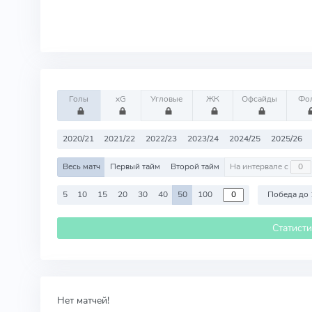
Голы
xG
Угловые
ЖК
Офсайды
Фо
2020/21
2021/22
2022/23
2023/24
2024/25
2025/26
Весь матч
Первый тайм
Второй тайм
На интервале с
5
10
15
20
30
40
50
100
Победа до 
Статист
Нет матчей!