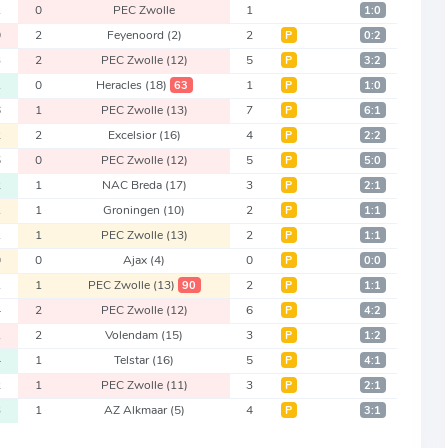
1
0
PEC Zwolle
1
1:0
0
2
Feyenoord
(2)
2
Р
0:2
3
2
PEC Zwolle
(12)
5
Р
3:2
1
0
Heracles
(18)
1
63
Р
1:0
6
1
PEC Zwolle
(13)
7
Р
6:1
2
2
Excelsior
(16)
4
Р
2:2
5
0
PEC Zwolle
(12)
5
Р
5:0
2
1
NAC Breda
(17)
3
Р
2:1
1
1
Groningen
(10)
2
Р
1:1
1
1
PEC Zwolle
(13)
2
Р
1:1
0
0
Ajax
(4)
0
Р
0:0
1
1
PEC Zwolle
(13)
2
90
Р
1:1
4
2
PEC Zwolle
(12)
6
Р
4:2
1
2
Volendam
(15)
3
Р
1:2
4
1
Telstar
(16)
5
Р
4:1
2
1
PEC Zwolle
(11)
3
Р
2:1
3
1
AZ Alkmaar
(5)
4
Р
3:1