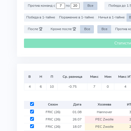
Против команд с
по
Все
Победа до 1.
Победа в 1-тайме
Поражение в 1-тайме
Ничья в 1-тайме
В
После 🏆
Кроме после 🏆
Все
Все
Статист
В
Н
П
Ср. разница
Макс
Мин
Макс И
4
6
10
-0.75
7
0
4
Сезон
Дата
Хозяева
И
FRIC
(26)
01.08
Hannover
FRIC
(26)
26.07
PEC Zwolle
FRIC
(26)
18.07
PEC Zwolle