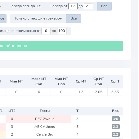
5
Победа соп. до 1.5
Победа от
до
Все
се
Только с текущим тренером
Все
Против команд со стоимостью от
до
ика обновлена
Макс ИТ
Мин ИТ
Ср ИТ
Т
Мин ИТ
Ср ИТ
Ср. Т
Соп
Соп
Соп
0
6
0
1.3
2.05
3.35
Т
1
ИТ
2
Гости
Т
Рез.
3
0
PEC Zwolle
3
3:0
2
3
AEK Athens
5
2:3
2
2
Cercle Bru
4
2:2