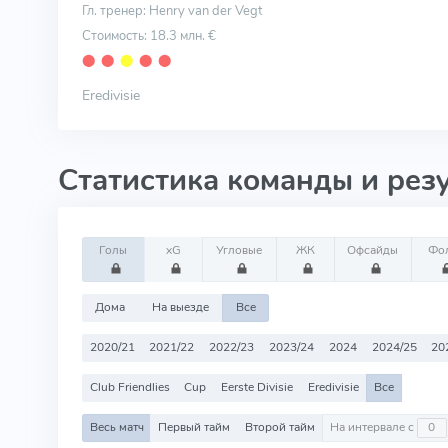
Гл. тренер: Henry van der Vegt
Стоимость: 18.3 млн. €
⬤
⬤
⬤
⬤
⬤
Eredivisie
Статистика команды и рез
Голы
xG
Угловые
ЖК
Офсайды
Фо
Дома
На выезде
Все
2020/21
2021/22
2022/23
2023/24
2024
2024/25
20
Club Friendlies
Cup
Eerste Divisie
Eredivisie
Все
Весь матч
Первый тайм
Второй тайм
На интервале с