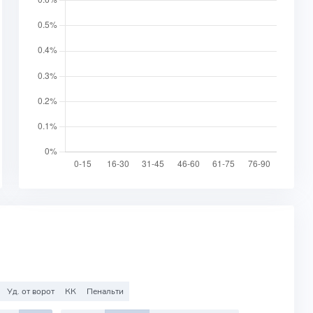
Уд. от ворот
КК
Пенальти