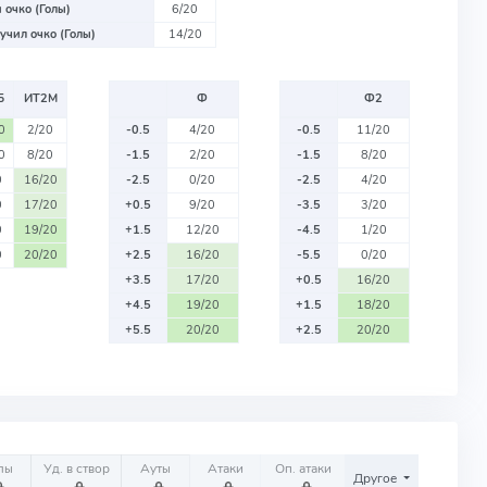
 очко (Голы)
6/20
учил очко (Голы)
14/20
Б
ИТ2М
Ф
Ф2
0
2/20
-0.5
4/20
-0.5
11/20
0
8/20
-1.5
2/20
-1.5
8/20
0
16/20
-2.5
0/20
-2.5
4/20
0
17/20
+0.5
9/20
-3.5
3/20
0
19/20
+1.5
12/20
-4.5
1/20
0
20/20
+2.5
16/20
-5.5
0/20
+3.5
17/20
+0.5
16/20
+4.5
19/20
+1.5
18/20
+5.5
20/20
+2.5
20/20
лы
Уд. в створ
Ауты
Атаки
Оп. атаки
Другое