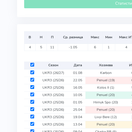
Статист
В
Н
П
Ср. разница
Макс
Мин
Макс И
4
5
11
-1.05
6
1
4
Сезон
Дата
Хозяева
И
UKR3
(26/27)
01.08
Karbon
UKR3
(25/26)
22.05
Penuel
(19)
UKR3
(25/26)
16.05
Kolos II
(1)
UKR3
(25/26)
10.05
Penuel
(20)
UKR3
(25/26)
01.05
Hirnyk Spo
(20)
UKR3
(25/26)
25.04
Penuel
(20)
UKR3
(25/26)
19.04
Livyi Bere
(12)
UKR3
(25/26)
13.04
Penuel
(20)
UKR3
(25/26)
09.04
Chaika PB
(5)