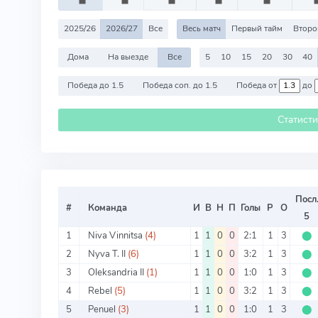
2025/26
2026/27
Все
Весь матч
Первый тайм
Второ
Дома
На выезде
Все
5
10
15
20
30
40
Победа до 1.5
Победа соп. до 1.5
Победа от
до
Статист
Посл
#
Команда
И
В
Н
П
Голы
Р
О
5
1
Niva Vinnitsa
(4)
1
1
0
0
2:1
1
3
⬤
2
Nyva T. II
(6)
1
1
0
0
3:2
1
3
⬤
3
Oleksandria II
(1)
1
1
0
0
1:0
1
3
⬤
4
Rebel
(5)
1
1
0
0
3:2
1
3
⬤
5
Penuel
(3)
1
1
0
0
1:0
1
3
⬤