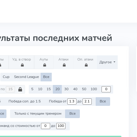
ультаты последних матчей
лы
Уд. в створ
Ауты
Атаки
Оп. атаки
Другое
Cup
Second League
Все
по
5
10
15
20
30
40
50
100
5
Победа соп. до 1.5
Победа от
до
Все
се
Только с текущим тренером
Все
Против команд со стоимостью от
до