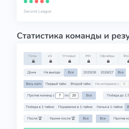
⬤
⬤
⬤
⬤
⬤
Second League
Статистика команды и рез
Голы
xG
Угловые
ЖК
Офсайды
Фо
Дома
На выезде
Все
2025/26
2026/27
Все
Весь матч
Первый тайм
Второй тайм
На интервале с
Против команд с
по
Все
Победа до 1.
Победа в 1-тайме
Поражение в 1-тайме
Ничья в 1-тайме
В
После 🏆
Кроме после 🏆
Все
Все