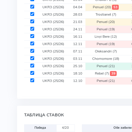
UKR3
(25/26)
04.04
Penuel
(20)
53
UKR3
(25/26)
28.03
Trostianet
(7)
UKR3
(25/26)
21.03
Penuel
(20)
UKR3
(25/26)
24.11
Penuel
(19)
UKR3
(25/26)
16.11
Livyi Bere
(12)
UKR3
(25/26)
12.11
Penuel
(19)
UKR3
(25/26)
07.11
Oleksandri
(7)
UKR3
(25/26)
03.11
Chornomore
(18)
UKR3
(25/26)
25.10
Penuel
(21)
UKR3
(25/26)
18.10
Rebel
(7)
39
UKR3
(25/26)
12.10
Penuel
(21)
ТАБЛИЦА СТАВОК
Победа
4/20
Обе забили