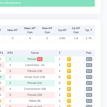
ика обновлена
Макс ИТ
Мин ИТ
Ср ИТ
Т
Мин ИТ
Ср ИТ
Ср. Т
Соп
Соп
Соп
0
5
0
0.85
1.9
2.75
Т
1
ИТ
2
Гости
Т
Рез.
0
1
Penuel
1
41
Р
0:1
0
2
Lokomotyv
(2)
2
Р
0:2
5
0
Penuel
(19)
5
Р
5:0
4
2
Dinaz Vysh
(19)
6
Р
4:2
2
3
Penuel
(21)
5
Р
2:3
0
4
Chornomore
(18)
4
Р
0:4
2
0
Penuel
(20)
2
Р
2:0
1
1
Rebel
(8)
2
Р
1:1
3
0
Penuel
(20)
3
Р
3:0