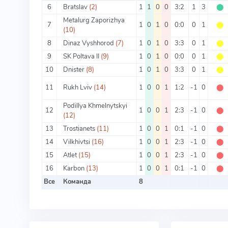
6
Bratslav
(2)
1
1
0
0
3:2
1
3
⬤
Metalurg Zaporizhya
7
1
0
1
0
0:0
0
1
⬤
(10)
8
Dinaz Vyshhorod
(7)
1
0
1
0
3:3
0
1
⬤
9
SK Poltava II
(9)
1
0
1
0
0:0
0
1
⬤
10
Dnister
(8)
1
0
1
0
3:3
0
1
⬤
11
Rukh Lviv
(14)
1
0
0
1
1:2
-1
0
⬤
Podillya Khmelnytskyi
12
1
0
0
1
2:3
-1
0
⬤
(12)
13
Trostianets
(11)
1
0
0
1
0:1
-1
0
⬤
14
Vilkhivtsi
(16)
1
0
0
1
2:3
-1
0
⬤
15
Atlet
(15)
1
0
0
1
2:3
-1
0
⬤
16
Karbon
(13)
1
0
0
1
0:1
-1
0
⬤
Все
Команда
8