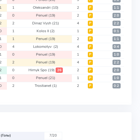
1
1
Oleksandri
(10)
2
Р
1:1
2
0
Penuel
(19)
2
Р
2:0
2
2
Dinaz Vysh
(21)
4
Р
2:2
0
1
Kolos II
(2)
1
Р
0:1
1
1
Penuel
(19)
2
Р
1:1
0
4
Lokomotyv
(2)
4
Р
0:4
1
0
Penuel
(19)
1
Р
1:0
2
2
Penuel
(19)
4
Р
2:2
2
0
Hirnyk Spo
(19)
2
26
Р
2:0
1
0
Penuel
(21)
1
Р
1:0
0
2
Trostianet
(1)
2
Р
0:2
 (Голы)
7/20