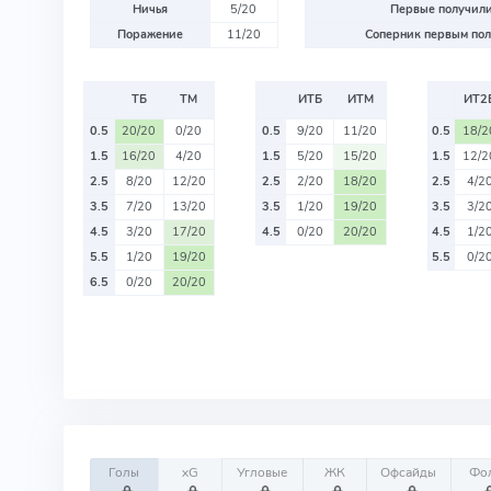
Ничья
5/20
Первые получили
Поражение
11/20
Соперник первым пол
ТБ
ТМ
ИТБ
ИТМ
ИТ2
0.5
20/20
0/20
0.5
9/20
11/20
0.5
18/2
1.5
16/20
4/20
1.5
5/20
15/20
1.5
12/2
2.5
8/20
12/20
2.5
2/20
18/20
2.5
4/2
3.5
7/20
13/20
3.5
1/20
19/20
3.5
3/2
4.5
3/20
17/20
4.5
0/20
20/20
4.5
1/2
5.5
1/20
19/20
5.5
0/2
6.5
0/20
20/20
Голы
xG
Угловые
ЖК
Офсайды
Фо