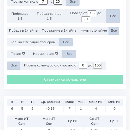
Против команд с
по
Все
Победа от
до
Победа до
Победа соп. до
Все
1.5
1.5
Победа в 1-тайме
Поражение в 1-тайме
Ничья в 1-тайме
Все
Только с текущим тренером
Все
После 🏆
Кроме после 🏆
Все
Все
Против команд со стоимостью от
до
Статистика обновлена
В
Н
П
Ср. разница
Макс
Мин
Макс ИТ
Мин ИТ
6
5
9
-0.15
7
1
4
0
Макс ИТ
Мин ИТ
Ср ИТ
Ср ИТ
Ср. Т
Соп
Соп
Соп