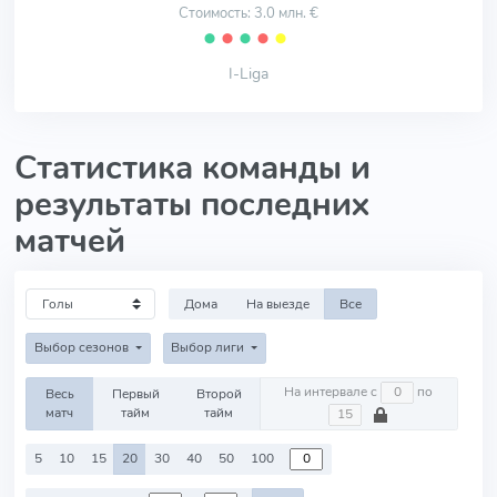
Стоимость: 3.0 млн. €
⬤
⬤
⬤
⬤
⬤
I-Liga
Статистика команды и
результаты последних
матчей
Дома
На выезде
Все
Выбор сезонов
Выбор лиги
На интервале с
по
Весь
Первый
Второй
матч
тайм
тайм
5
10
15
20
30
40
50
100