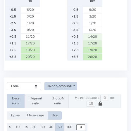
Ф
Ф2
-0.5
6/20
-0.5
9/20
-1.5
3/20
-1.5
3/20
-2.5
1/20
-2.5
1/20
-3.5
0/20
-3.5
0/20
+0.5
11/20
+0.5
14/20
+1.5
17/20
+1.5
17/20
+2.5
19/20
+2.5
19/20
+3.5
20/20
+3.5
20/20
Выбор сезонов
На интервале с
по
Весь
Первый
Второй
матч
тайм
тайм
Дома
На выезде
Все
5
10
15
20
30
40
50
100