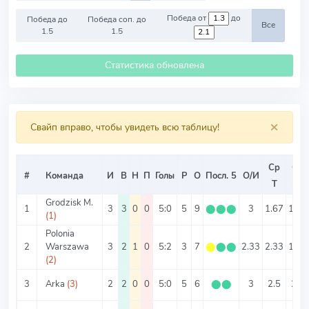
Победа от
до
Победа до
Победа соп. до
Все
1.5
1.5
Статистика обновлена
×
Свайп вправо, чтобы увидеть всю таблицу!
Ср
Ср
#
Команда
И
В
Н
П
Голы
Р
О
Посл. 5
О/И
Т
ИТ
Grodzisk M.
1
3
3
0
0
5:0
5
9
⬤
⬤
⬤
3
1.67
1.67
(1)
Polonia
2
Warszawa
3
2
1
0
5:2
3
7
⬤
⬤
⬤
2.33
2.33
1.67
(2)
3
Arka
(3)
2
2
0
0
5:0
5
6
⬤
⬤
3
2.5
2.5