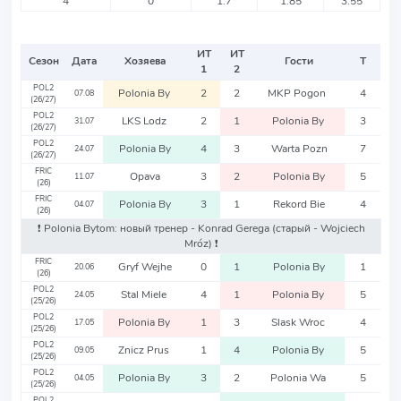
4
0
1.7
1.85
3.55
ИТ
ИТ
Сезон
Дата
Хозяева
Гости
Т
1
2
POL2
Polonia By
2
2
MKP Pogon
4
07.08
(26/27)
POL2
LKS Lodz
2
1
Polonia By
3
31.07
(26/27)
POL2
Polonia By
4
3
Warta Pozn
7
24.07
(26/27)
FRIC
Opava
3
2
Polonia By
5
11.07
(26)
FRIC
Polonia By
3
1
Rekord Bie
4
04.07
(26)
❗️ Polonia Bytom: новый тренер - Konrad Gerega
(старый - Wojciech
Mróz)
❗️
FRIC
Gryf Wejhe
0
1
Polonia By
1
20.06
(26)
POL2
Stal Miele
4
1
Polonia By
5
24.05
(25/26)
POL2
Polonia By
1
3
Slask Wroc
4
17.05
(25/26)
POL2
Znicz Prus
1
4
Polonia By
5
09.05
(25/26)
POL2
Polonia By
3
2
Polonia Wa
5
04.05
(25/26)
POL2