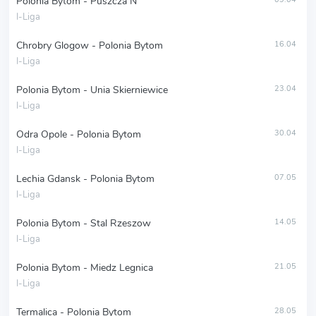
Polonia Bytom - Puszcza N
I-Liga
Chrobry Glogow - Polonia Bytom
16.04
I-Liga
Polonia Bytom - Unia Skierniewice
23.04
I-Liga
Odra Opole - Polonia Bytom
30.04
I-Liga
Lechia Gdansk - Polonia Bytom
07.05
I-Liga
Polonia Bytom - Stal Rzeszow
14.05
I-Liga
Polonia Bytom - Miedz Legnica
21.05
I-Liga
Termalica - Polonia Bytom
28.05