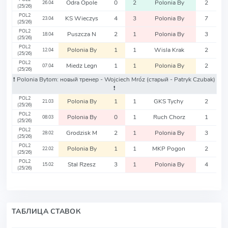
Odra Opole
0
2
Polonia By
2
26.04
(25/26)
POL2
KS Wieczys
4
3
Polonia By
7
23.04
(25/26)
POL2
Puszcza N
2
1
Polonia By
3
18.04
(25/26)
POL2
Polonia By
1
1
Wisla Krak
2
12.04
(25/26)
POL2
Miedz Legn
1
1
Polonia By
2
07.04
(25/26)
❗️ Polonia Bytom: новый тренер - Wojciech Mróz
(старый - Patryk Czubak)
❗️
POL2
Polonia By
1
1
GKS Tychy
2
21.03
(25/26)
POL2
Polonia By
0
1
Ruch Chorz
1
08.03
(25/26)
POL2
Grodzisk M
2
1
Polonia By
3
28.02
(25/26)
POL2
Polonia By
1
1
MKP Pogon
2
22.02
(25/26)
POL2
Stal Rzesz
3
1
Polonia By
4
15.02
(25/26)
ТАБЛИЦА СТАВОК