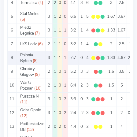
4
Termalica
(4)
2
2
0
0
4:1
3
6
⬤
⬤
3
2.5
2
Stal Mielec
5
3
1
2
0
6:5
1
5
⬤
⬤
⬤
1.67
3.67
2
(5)
Miedz
6
3
1
1
1
3:2
1
4
⬤
⬤
⬤
1.33
1.67
1
Legnica
(7)
7
LKS Lodz
(6)
2
1
1
0
3:2
1
4
⬤
⬤
2
2.5
1.5
Polonia
8
3
1
1
1
7:7
0
4
⬤
⬤
⬤
1.33
4.67
2.33
Bytom
(8)
Chrobry
9
2
1
0
1
5:2
3
3
⬤
⬤
1.5
3.5
2.5
Glogow
(9)
Warta
10
2
1
0
1
6:4
2
3
⬤
⬤
1.5
5
3
Poznan
(10)
Puszcza N
11
3
1
0
2
3:3
0
3
⬤
⬤
⬤
1
2
1
(11)
Odra Opole
12
3
1
0
2
2:4
-2
3
⬤
⬤
⬤
1
2
0.67
(12)
Podbeskidzie
13
2
0
2
0
4:4
0
2
⬤
⬤
1
4
2
BB
(13)