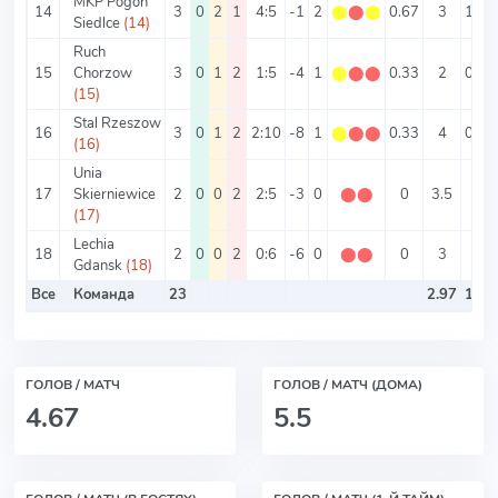
MKP Pogon
14
3
0
2
1
4:5
-1
2
⬤
⬤
⬤
0.67
3
1.33
Siedlce
(14)
Ruch
15
Chorzow
3
0
1
2
1:5
-4
1
⬤
⬤
⬤
0.33
2
0.33
(15)
Stal Rzeszow
16
3
0
1
2
2:10
-8
1
⬤
⬤
⬤
0.33
4
0.67
(16)
Unia
17
Skierniewice
2
0
0
2
2:5
-3
0
⬤
⬤
0
3.5
1
(17)
Lechia
18
2
0
0
2
0:6
-6
0
⬤
⬤
0
3
0
Gdansk
(18)
Все
Команда
23
2.97
1.51
ГОЛОВ / МАТЧ
ГОЛОВ / МАТЧ (ДОМА)
4.67
5.5