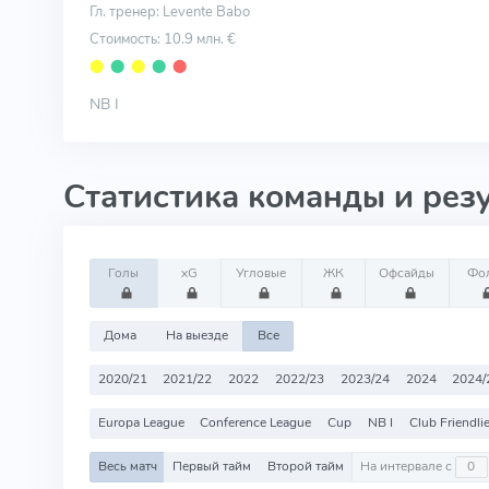
Гл. тренер: Levente Babo
Стоимость: 10.9 млн. €
⬤
⬤
⬤
⬤
⬤
NB I
Статистика команды и рез
Голы
xG
Угловые
ЖК
Офсайды
Фо
Дома
На выезде
Все
2020/21
2021/22
2022
2022/23
2023/24
2024
2024/
Europa League
Conference League
Cup
NB I
Club Friendli
Весь матч
Первый тайм
Второй тайм
На интервале с