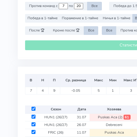
Против команд с
по
Все
Победа до 1.
Победа в 1-тайме
Поражение в 1-тайме
Ничья в 1-тайме
В
После 🏆
Кроме после 🏆
Все
Все
Статист
В
Н
П
Ср. разница
Макс
Мин
Макс И
7
4
9
-0.05
5
1
3
Сезон
Дата
Хозяева
HUN1
(26/27)
31.07
Puskas Aca
(2)
61
HUN1
(26/27)
26.07
Debreceni
FRIC
(26)
11.07
Puskas Aca