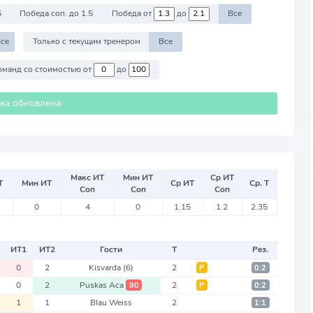
5
Победа соп. до 1.5
Победа от
до
Все
се
Только с текущим тренером
Все
Против команд со стоимостью от
до
ика обновлена
Макс ИТ
Мин ИТ
Ср ИТ
Т
Мин ИТ
Ср ИТ
Ср. Т
Соп
Соп
Соп
0
4
0
1.15
1.2
2.35
ИТ
1
ИТ
2
Гости
Т
Рез.
0
2
Kisvarda
(6)
2
Р
0:2
0
2
Puskas Aca
2
90
Р
0:2
1
1
Blau Weiss
2
1:1