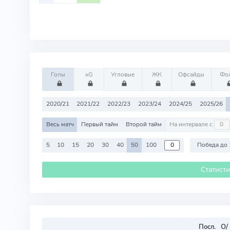
Голы
xG
Угловые
ЖК
Офсайды
Фо
2020/21
2021/22
2022/23
2023/24
2024/25
2025/26
Весь матч
Первый тайм
Второй тайм
На интервале с
5
10
15
20
30
40
50
100
Победа до 
Статист
Посл.
О/