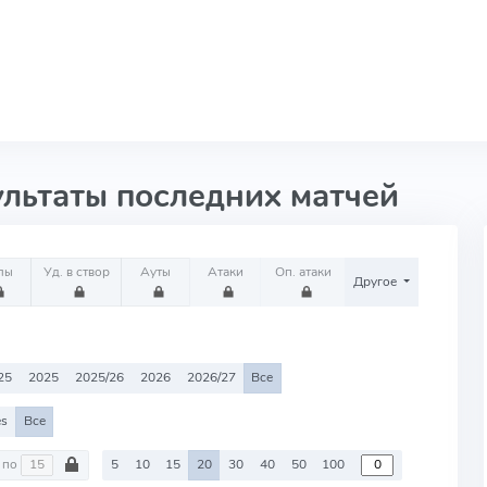
ультаты последних матчей
лы
Уд. в створ
Ауты
Атаки
Оп. атаки
Другое
25
2025
2025/26
2026
2026/27
Все
es
Все
по
5
10
15
20
30
40
50
100