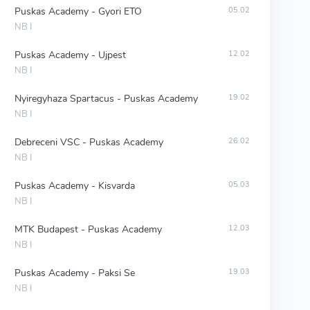
Puskas Academy - Gyori ETO
05.02
NB I
Puskas Academy - Ujpest
12.02
NB I
Nyiregyhaza Spartacus - Puskas Academy
19.02
NB I
Debreceni VSC - Puskas Academy
26.02
NB I
Puskas Academy - Kisvarda
05.03
NB I
MTK Budapest - Puskas Academy
12.03
NB I
Puskas Academy - Paksi Se
19.03
NB I