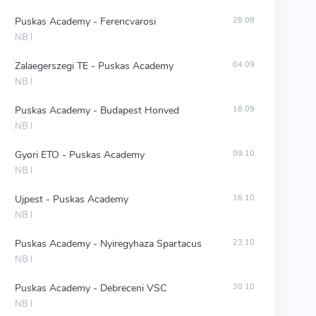
Puskas Academy - Ferencvarosi
28.08
NB I
Zalaegerszegi TE - Puskas Academy
04.09
NB I
Puskas Academy - Budapest Honved
18.09
NB I
Gyori ETO - Puskas Academy
09.10
NB I
Ujpest - Puskas Academy
16.10
NB I
Puskas Academy - Nyiregyhaza Spartacus
23.10
NB I
Puskas Academy - Debreceni VSC
30.10
NB I