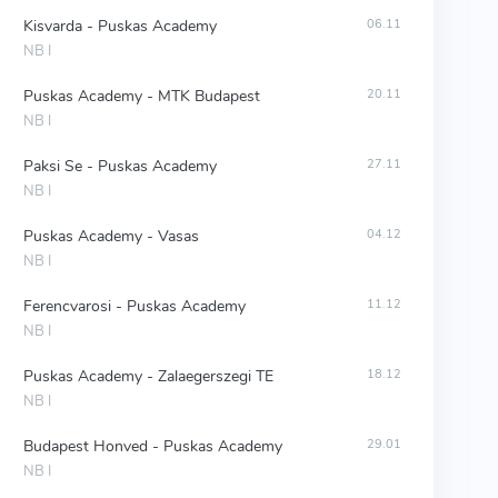
Kisvarda - Puskas Academy
06.11
NB I
Puskas Academy - MTK Budapest
20.11
NB I
Paksi Se - Puskas Academy
27.11
NB I
Puskas Academy - Vasas
04.12
NB I
Ferencvarosi - Puskas Academy
11.12
NB I
Puskas Academy - Zalaegerszegi TE
18.12
NB I
Budapest Honved - Puskas Academy
29.01
NB I