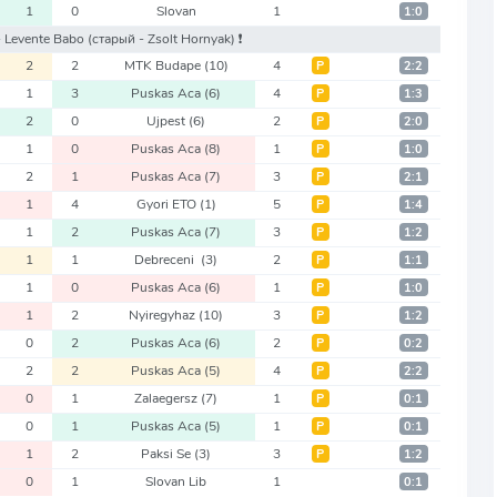
1
0
Slovan
1
1:0
- Levente Babo
(старый - Zsolt Hornyak)
❗️
2
2
MTK Budape
(10)
4
Р
2:2
1
3
Puskas Aca
(6)
4
Р
1:3
2
0
Ujpest
(6)
2
Р
2:0
1
0
Puskas Aca
(8)
1
Р
1:0
2
1
Puskas Aca
(7)
3
Р
2:1
1
4
Gyori ETO
(1)
5
Р
1:4
1
2
Puskas Aca
(7)
3
Р
1:2
1
1
Debreceni
(3)
2
Р
1:1
1
0
Puskas Aca
(6)
1
Р
1:0
1
2
Nyiregyhaz
(10)
3
Р
1:2
0
2
Puskas Aca
(6)
2
Р
0:2
2
2
Puskas Aca
(5)
4
Р
2:2
0
1
Zalaegersz
(7)
1
Р
0:1
0
1
Puskas Aca
(5)
1
Р
0:1
1
2
Paksi Se
(3)
3
Р
1:2
0
1
Slovan Lib
1
0:1