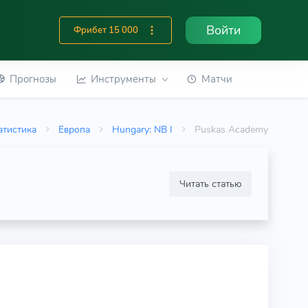
Войти
Фрибет 15 000
Прогнозы
Инструменты
Матчи
атистика
Европа
Hungary: NB I
Puskas Academy
Читать статью