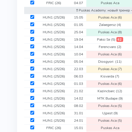
FRIC
(26)
04.07
Puskas Aca
❗️ Puskas Academy: новый тренер 
HUN1
(25/26)
15.05
Puskas Aca
(6)
HUN1
(25/26)
01.05
Zalaegersz
(4)
HUN1
(25/26)
25.04
Puskas Aca
(8)
HUN1
(25/26)
19.04
Paksi Se
(5)
62
HUN1
(25/26)
14.04
Ferencvaro
(2)
HUN1
(25/26)
10.04
Puskas Aca
(6)
HUN1
(25/26)
05.04
Diosgyori
(11)
HUN1
(25/26)
22.03
Puskas Aca
(7)
HUN1
(25/26)
06.03
Kisvarda
(7)
HUN1
(25/26)
01.03
Puskas Aca
(6)
HUN1
(25/26)
21.02
Kazincbarc
(12)
HUN1
(25/26)
14.02
MTK Budape
(9)
HUN1
(25/26)
08.02
Puskas Aca
(5)
HUN1
(25/26)
31.01
Ujpest
(9)
HUN1
(25/26)
24.01
Puskas Aca
(5)
FRIC
(26)
15.01
Puskas Aca