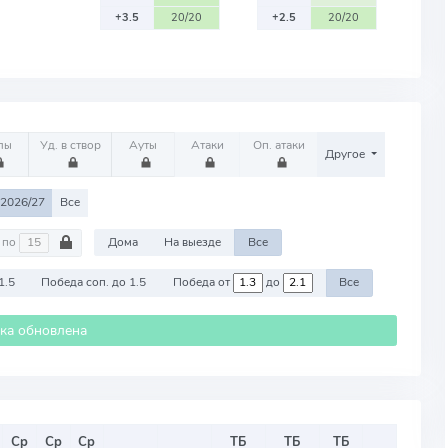
+3.5
20/20
+2.5
20/20
лы
Уд. в створ
Ауты
Атаки
Оп. атаки
Другое
2026/27
Все
по
Дома
На выезде
Все
1.5
Победа соп. до 1.5
Победа от
до
Все
ика обновлена
Ср
Ср
Ср
ТБ
ТБ
ТБ