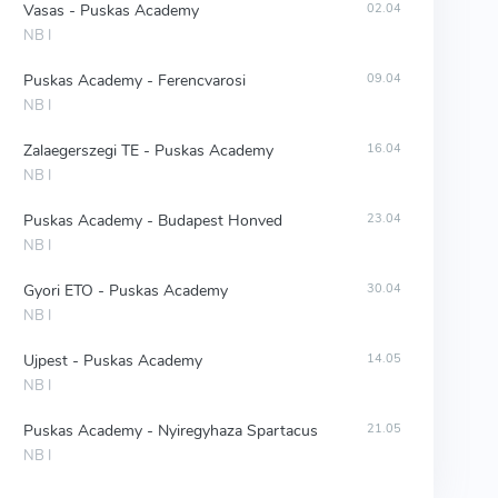
Vasas - Puskas Academy
02.04
NB I
Puskas Academy - Ferencvarosi
09.04
NB I
Zalaegerszegi TE - Puskas Academy
16.04
NB I
Puskas Academy - Budapest Honved
23.04
NB I
Gyori ETO - Puskas Academy
30.04
NB I
Ujpest - Puskas Academy
14.05
NB I
Puskas Academy - Nyiregyhaza Spartacus
21.05
NB I