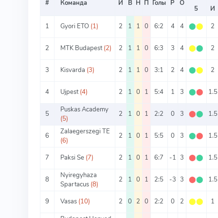
#
Команда
И
В
Н
П
Голы
Р
О
5
И
1
Gyori ETO
(1)
2
1
1
0
6:2
4
4
⬤
⬤
2
2
MTK Budapest
(2)
2
1
1
0
6:3
3
4
⬤
⬤
2
3
Kisvarda
(3)
2
1
1
0
3:1
2
4
⬤
⬤
2
4
Ujpest
(4)
2
1
0
1
5:4
1
3
⬤
⬤
1.5
Puskas Academy
5
2
1
0
1
2:2
0
3
⬤
⬤
1.5
(5)
Zalaegerszegi TE
6
2
1
0
1
5:5
0
3
⬤
⬤
1.5
(6)
7
Paksi Se
(7)
2
1
0
1
6:7
-1
3
⬤
⬤
1.5
Nyiregyhaza
8
2
1
0
1
2:5
-3
3
⬤
⬤
1.5
Spartacus
(8)
9
Vasas
(10)
2
0
2
0
2:2
0
2
⬤
⬤
1