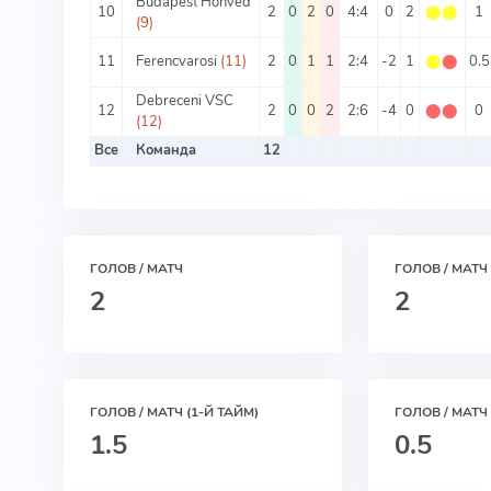
Budapest Honved
10
2
0
2
0
4:4
0
2
⬤
⬤
1
(9)
11
Ferencvarosi
(11)
2
0
1
1
2:4
-2
1
⬤
⬤
0.5
Debreceni VSC
12
2
0
0
2
2:6
-4
0
⬤
⬤
0
(12)
Все
Команда
12
ГОЛОВ / МАТЧ
ГОЛОВ / МАТЧ
2
2
ГОЛОВ / МАТЧ (1-Й ТАЙМ)
ГОЛОВ / МАТЧ 
1.5
0.5