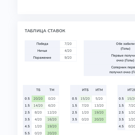
ТАБЛИЦА СТАВОК
Победа
7/20
Обе забили
(Голы)
Ничья
4/20
Первые получ
Поражение
9/20
очко (Голы)
Соперник пер
получил очко (Г
ТБ
ТМ
ИТБ
ИТМ
ИТ2
0.5
20/20
0/20
0.5
15/20
5/20
0.5
15/2
1.5
14/20
6/20
1.5
7/20
13/20
1.5
7/2
2.5
8/20
12/20
2.5
1/20
19/20
2.5
1/2
3.5
4/20
16/20
3.5
0/20
20/20
3.5
1/2
4.5
1/20
19/20
4.5
0/2
5.5
0/20
20/20