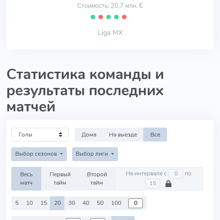
Стоимость: 20.7 млн. €
⬤
⬤
⬤
⬤
⬤
Liga MX
Статистика команды и
результаты последних
матчей
Дома
На выезде
Все
Выбор сезонов
Выбор лиги
На интервале с
по
Весь
Первый
Второй
матч
тайм
тайм
5
10
15
20
30
40
50
100