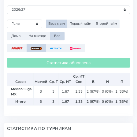
Весь матч
Первый тайм
Второй тайм
Дома
На выезде
Все
Статистика обновлена
Ср. ИТ
Сезон
Матчей
Ср. Т
Ср. ИТ
Соп
В
Н
П
Mexico: Liga
3
3
1.67
1.33
2 (67%)
0 (0%)
1 (33%)
MX
Итого
3
3
1.67
1.33
2 (67%)
0 (0%)
1 (33%)
СТАТИСТИКА ПО ТУРНИРАМ