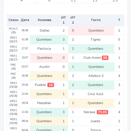
4
0
1.1
1.2
2.3
ИТ
ИТ
Сезон
Дата
Хозяева
Гости
Т
1
2
NCALC
Dallas
2
0
Queretaro
2
06.08
(26)
MEX1
Queretaro
3
2
Tigres
5
01.08
(26/27)
MEX1
Pachuca
1
2
Queretaro
3
27.07
(26/27)
MEX1
Queretaro
0
1
Club Ameri
1
88
19.07
(26/27)
FRIC
Austin
0
1
Queretaro
1
03.07
(26)
FRIC
Queretaro
2
2
Atletico S
4
26.06
(26)
MEX1
Puebla
1
2
Queretaro
3
16
25.04
(25/26)
MEX1
Queretaro
1
1
Cruz Azul
2
22.04
(25/26)
MEX1
Mazatlan
1
1
Queretaro
2
18.04
(25/26)
MEX1
Queretaro
3
1
Necaxa
4
75,85
11.04
(25/26)
MEX1
Queretaro
1
1
Juarez
2
08.04
(25/26)
MEX1
Queretaro
1
0
Toluca
1
04.04