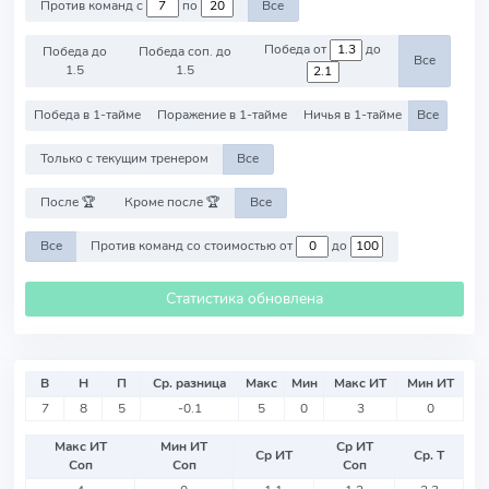
Против команд с
по
Все
Победа от
до
Победа до
Победа соп. до
Все
1.5
1.5
Победа в 1-тайме
Поражение в 1-тайме
Ничья в 1-тайме
Все
Только с текущим тренером
Все
После 🏆
Кроме после 🏆
Все
Все
Против команд со стоимостью от
до
Статистика обновлена
В
Н
П
Ср. разница
Макс
Мин
Макс ИТ
Мин ИТ
7
8
5
-0.1
5
0
3
0
Макс ИТ
Мин ИТ
Ср ИТ
Ср ИТ
Ср. Т
Соп
Соп
Соп