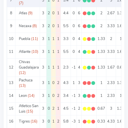
7
3
2
0
1
5:4
1
6
⬤
⬤
⬤
2
3
1.67
(7)
8
Atlas
(9)
3
2
0
1
4:4
0
6
⬤
⬤
⬤
2
2.67
1.33
9
Necaxa
(8)
3
2
0
1
5:5
0
6
⬤
⬤
⬤
2
3.33
1.67
10
Puebla
(11)
3
1
1
1
3:3
0
4
⬤
⬤
⬤
1.33
2
1
11
Atlante
(10)
3
1
1
1
5:5
0
4
⬤
⬤
⬤
1.33
3.33
1.67
Chivas
12
Guadalajara
3
1
1
1
2:3
-1
4
⬤
⬤
⬤
1.33
1.67
0.67
(12)
Pachuca
13
3
1
0
2
4:3
1
3
⬤
⬤
⬤
1
2.33
1.33
(13)
14
Leon
(14)
3
1
0
2
3:4
-1
3
⬤
⬤
⬤
1
2.33
1
Atletico San
15
3
0
2
1
4:5
-1
2
⬤
⬤
⬤
0.67
3
1.33
Luis
(15)
16
Tigres
(16)
3
0
1
2
5:8
-3
1
⬤
⬤
⬤
0.33
4.33
1.67