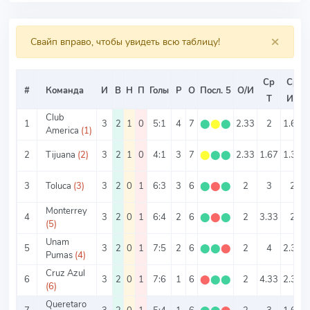
×
Свайп вправо, чтобы увидеть всю таблицу!
Ср
Ср
#
Команда
И
В
Н
П
Голы
Р
О
Посл. 5
О/И
Т
ИТ
Club
1
3
2
1
0
5:1
4
7
⬤
⬤
⬤
2.33
2
1.67
America
(1)
2
Tijuana
(2)
3
2
1
0
4:1
3
7
⬤
⬤
⬤
2.33
1.67
1.33
3
Toluca
(3)
3
2
0
1
6:3
3
6
⬤
⬤
⬤
2
3
2
Monterrey
4
3
2
0
1
6:4
2
6
⬤
⬤
⬤
2
3.33
2
(5)
Unam
5
3
2
0
1
7:5
2
6
⬤
⬤
⬤
2
4
2.33
Pumas
(4)
Cruz Azul
6
3
2
0
1
7:6
1
6
⬤
⬤
⬤
2
4.33
2.33
(6)
Queretaro