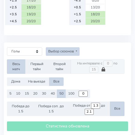
+1.5
17/20
-4.5
0/20
+2.5
18/20
+0.5
13/20
+3.5
19/20
+1.5
18/20
+4.5
20/20
+2.5
20/20
Выбор сезонов
На интервале с
по
Весь
Первый
Второй
матч
тайм
тайм
Дома
На выезде
Все
5
10
15
20
30
40
50
100
Победа от
до
Победа до
Победа соп. до
Все
1.5
1.5
Статистика обновлена