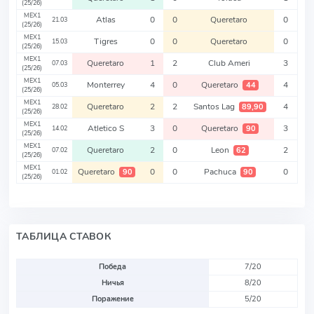
(25/26)
MEX1
Atlas
0
0
Queretaro
0
21.03
(25/26)
MEX1
Tigres
0
0
Queretaro
0
15.03
(25/26)
MEX1
Queretaro
1
2
Club Ameri
3
07.03
(25/26)
MEX1
Monterrey
4
0
Queretaro
4
44
05.03
(25/26)
MEX1
Queretaro
2
2
Santos Lag
4
89,90
28.02
(25/26)
MEX1
Atletico S
3
0
Queretaro
3
90
14.02
(25/26)
MEX1
Queretaro
2
0
Leon
2
62
07.02
(25/26)
MEX1
Queretaro
0
0
Pachuca
0
90
90
01.02
(25/26)
ТАБЛИЦА СТАВОК
Победа
7/20
Ничья
8/20
Поражение
5/20