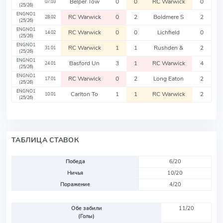
Belper Tow
0
0
RC Warwick
0
07.03
(25/26)
ENGNO1
RC Warwick
0
2
Boldmere S
2
28.02
(25/26)
ENGNO1
RC Warwick
0
0
Lichfield
0
14.02
(25/26)
ENGNO1
RC Warwick
1
1
Rushden &
2
31.01
(25/26)
ENGNO1
Basford Un
3
1
RC Warwick
4
24.01
(25/26)
ENGNO1
RC Warwick
0
2
Long Eaton
2
17.01
(25/26)
ENGNO1
Carlton To
1
1
RC Warwick
2
10.01
(25/26)
ТАБЛИЦА СТАВОК
Победа
6/20
Ничья
10/20
Поражение
4/20
Обе забили
11/20
(Голы)