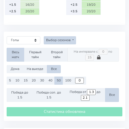
+1.5
16/20
+2.5
19/20
+2.5
20/20
+3.5
20/20
Выбор сезонов
На интервале с
по
Весь
Первый
Второй
матч
тайм
тайм
Дома
На выезде
Все
5
10
15
20
30
40
50
100
Победа от
до
Победа до
Победа соп. до
Все
1.5
1.5
Статистика обновлена