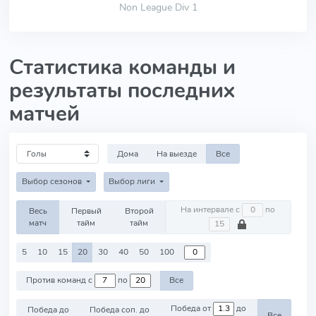
Non League Div 1
Статистика команды и
результаты последних
матчей
Дома
На выезде
Все
Выбор сезонов
Выбор лиги
На интервале с
по
Весь
Первый
Второй
матч
тайм
тайм
5
10
15
20
30
40
50
100
Против команд с
по
Все
Победа от
до
Победа до
Победа соп. до
Все