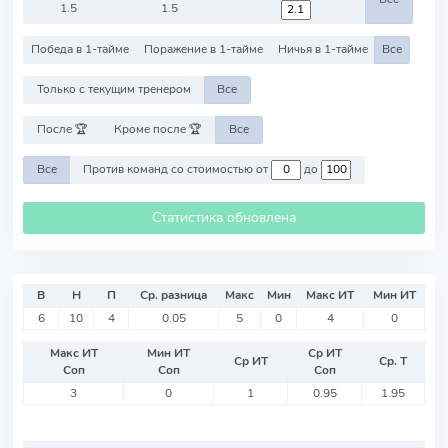
1.5
1.5
Победа в 1-тайме
Поражение в 1-тайме
Ничья в 1-тайме
Все
Только с текущим тренером
Все
После 🏆
Кроме после 🏆
Все
Все
Против команд со стоимостью от
до
Статистика обновлена
В
Н
П
Ср. разница
Макс
Мин
Макс ИТ
Мин ИТ
6
10
4
0.05
5
0
4
0
Макс ИТ
Мин ИТ
Ср ИТ
Ср ИТ
Ср. Т
Соп
Соп
Соп
3
0
1
0.95
1.95