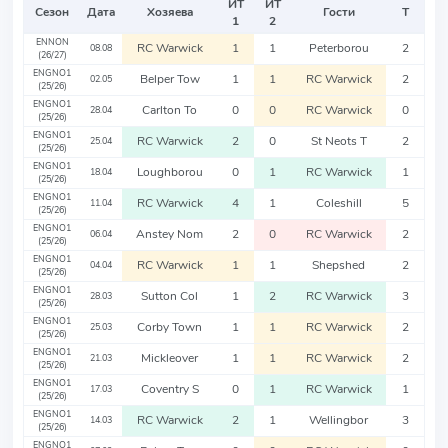
ИТ
ИТ
Сезон
Дата
Хозяева
Гости
Т
1
2
ENNON
RC Warwick
1
1
Peterborou
2
08.08
(26/27)
ENGNO1
Belper Tow
1
1
RC Warwick
2
02.05
(25/26)
ENGNO1
Carlton To
0
0
RC Warwick
0
28.04
(25/26)
ENGNO1
RC Warwick
2
0
St Neots T
2
25.04
(25/26)
ENGNO1
Loughborou
0
1
RC Warwick
1
18.04
(25/26)
ENGNO1
RC Warwick
4
1
Coleshill
5
11.04
(25/26)
ENGNO1
Anstey Nom
2
0
RC Warwick
2
06.04
(25/26)
ENGNO1
RC Warwick
1
1
Shepshed
2
04.04
(25/26)
ENGNO1
Sutton Col
1
2
RC Warwick
3
28.03
(25/26)
ENGNO1
Corby Town
1
1
RC Warwick
2
25.03
(25/26)
ENGNO1
Mickleover
1
1
RC Warwick
2
21.03
(25/26)
ENGNO1
Coventry S
0
1
RC Warwick
1
17.03
(25/26)
ENGNO1
RC Warwick
2
1
Wellingbor
3
14.03
(25/26)
ENGNO1