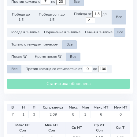
Против команд с
по
Все
Победа от
до
Победа до
Победа соп. до
Все
1.5
1.5
Победа в 1-тайме
Поражение в 1-тайме
Ничья в 1-тайме
Все
Только с текущим тренером
Все
После 🏆
Кроме после 🏆
Все
Все
Против команд со стоимостью от
до
Статистика обновлена
В
Н
П
Ср. разница
Макс
Мин
Макс ИТ
Мин ИТ
7
1
3
2.09
8
1
6
0
Макс ИТ
Мин ИТ
Ср ИТ
Ср ИТ
Ср. Т
Соп
Соп
Соп