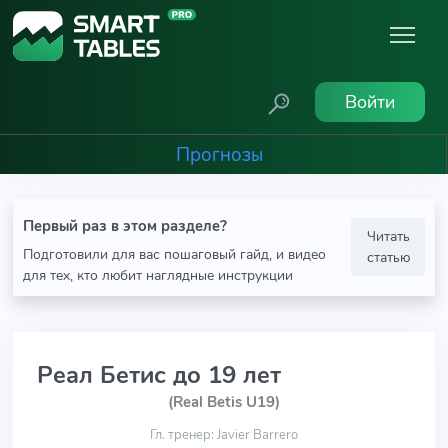
Войти
Прогнозы
Первый раз в этом разделе?
Читать
Подготовили для вас пошаговый гайд, и видео
статью
для тех, кто любит наглядные инструкции
Реал Бетис до 19 лет
(Real Betis U19)
Гл. тренер: Javier Barrero