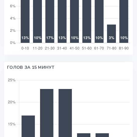
ГОЛОВ ЗА 15 МИНУТ