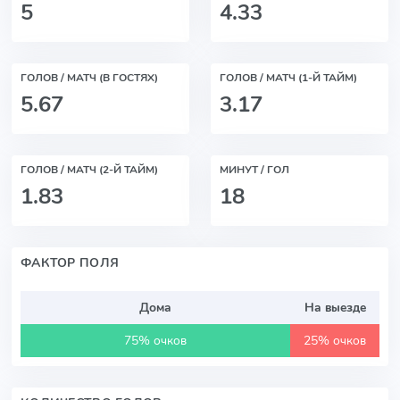
5
4.33
ГОЛОВ / МАТЧ (В ГОСТЯХ)
ГОЛОВ / МАТЧ (1-Й ТАЙМ)
5.67
3.17
ГОЛОВ / МАТЧ (2-Й ТАЙМ)
МИНУТ / ГОЛ
1.83
18
ФАКТОР ПОЛЯ
Дома
На выезде
75% очков
25% очков